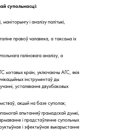
ай супольнасці:
маніторынгу і аналізу палітыкі,
галіне правоў чалавека, а таксама іх
ольнага галіновага аналізу, а
ГС мэтавых краін, уключаючы АГС, якія
унікацыйных інструментаў ды
учанні, усталявання двухбаковых
мстваў, акцый на базе суполак;
дапамогай апытанняў грамадскай думкі,
фармаванне і прадстаўленне супольных
структыўнае і эфектыўнае выкарыстанне