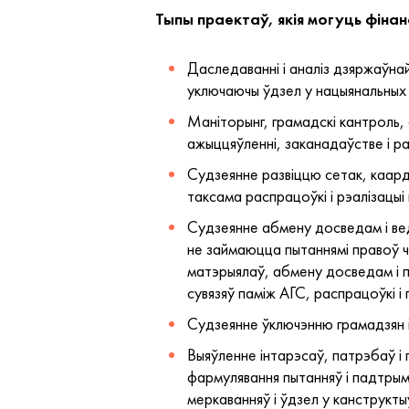
Тыпы праектаў, якія могуць фіна
Даследаванні і аналіз дзяржаўнай 
уключаючы ўдзел у нацыянальных і 
Маніторынг, грамадскі кантроль, 
ажыццяўленні, заканадаўстве і р
Судзеянне развіццю сетак, каарды
таксама распрацоўкі і рэалізацыі
Судзеянне абмену досведам і веда
не займаюцца пытаннямі правоў ч
матэрыялаў, абмену досведам і п
сувязяў паміж АГС, распрацоўкі 
Судзеянне ўключэнню грамадзян і
Выяўленне інтарэсаў, патрэбаў і 
фармулявання пытанняў і падтрым
меркаванняў і ўдзел у канструкт