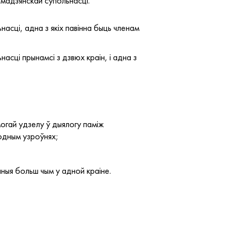
мадзянскай супольнасці.
насці, адна з якіх павінна быць членам
асці прынамсі з дзвюх краін, і адна з
огай удзелу ў дыялогу паміж
одным узроўнях;
ныя больш чым у адной краіне.