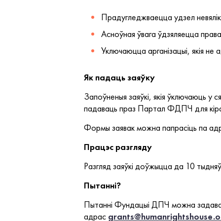
Прадугледжваецца удзел невялікі
Асноўная ўвага ўдзяляецца прав
Уключаюцца арганізацыі, якія не
Як падаць заяўку
Запоўненыя заяўкі, якія ўключаюць у
падаваць праз Партал ФДПЧ для кірав
Формы заявак можна папрасіць па ад
Працэс разгляду
Разгляд заяўкі доўжыцца да 10 тыдняў
Пытанні?
Пытанні Фундацыі ДПЧ можна задаваць 
адрас
grants@humanrightshouse.o