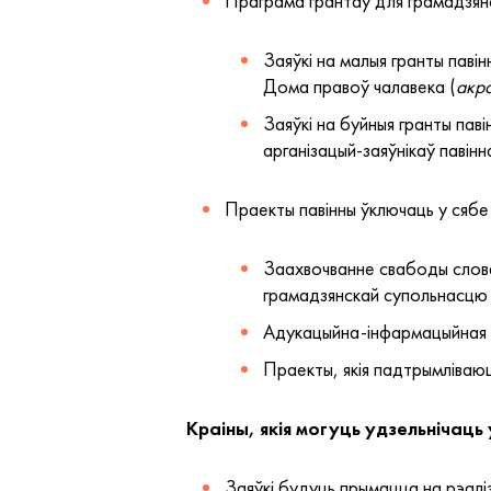
Праграма грантаў для грамадзянс
Заяўкі на малыя гранты павін
Дома правоў чалавека (
акр
Заяўкі на буйныя гранты паві
арганізацый-заяўнікаў павін
Праекты павінны ўключаць у сябе
Заахвочванне свабоды слова
грамадзянскай супольнасцю 
Адукацыйна-інфармацыйная ка
Праекты, якія падтрымліваюц
Краіны, якія могуць удзельнічаць
Заяўкі будуць прымацца на рэаліз