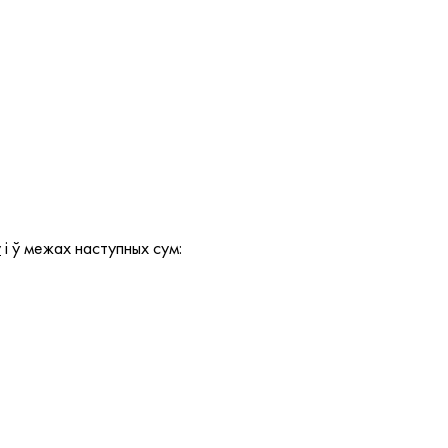
ў
і ў межах наступных сум: