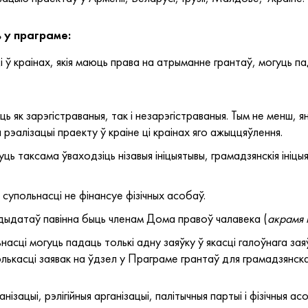
ь у праграме:
 ў краінах, якія маюць права на атрыманне грантаў, могуць п
ь як зарэгістраваныя, так і незарэгістраваныя. Тым не менш, я
эалізацыі праекту ў краіне ці краінах яго ажыццяўлення.
уць таксама ўваходзіць нізавыя ініцыятывы, грамадзянскія іні
супольнасці не фінансуе фізічных асобаў.
дыдатаў павінна быць членам Дома правоў чалавека (
акрамя 
асці могуць падаць толькі адну заяўку ў якасці галоўнага заяў
ькасці заявак на ўдзел у Праграме грантаў для грамадзянска
ізацыі, рэлігійныя арганізацыі, палітычныя партыі і фізічныя 