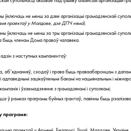
кай супольнасці аказвае падтрымку альянсам арганізацый гра
ны ўключаць не менш за дзве арганізацыі грамадзянскай суполь
амя праектаў у Малдове, дзе ДПЧ няма
).
нны ўключаць не менш за тры арганізацыі грамадзянскай супольн
на быць членам Дома правоў чалавека.
 адзін з наступных кампанентаў:
, аб’яднанняў, сходаў і права быць праваабаронцам з дапам
і адпаведнымі зацікаўленымі бакамі на нацыянальным і міжнар
мпанія і ўзаемадзеянне з грамадзянамі і суполкамі;
ца ў рамках праграмы буйных грантаў, павінны быць рэалізава
 у праграме:
ацыю праектаў у Арменіі, Беларусі, Грузіі, Малдове, Украіне.