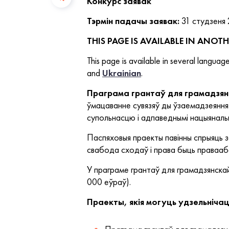
Конкурс заявак
Тэрмін падачы заявак:
31 студзеня 
THIS PAGE IS AVAILABLE IN ANO
This page is available in several language
and
Ukrainian
.
Праграма грантаў для грамадзян
ўмацаванне сувязяў ды ўзаемадзеяння 
супольнасцю і адпаведнымі нацыянальн
Паспяховыя праекты павінны спрыяць 
свабода сходаў і права быць праваа
У праграме грантаў для грамадзянскай
000 еўраў).
Праекты, якія могуць удзельніча