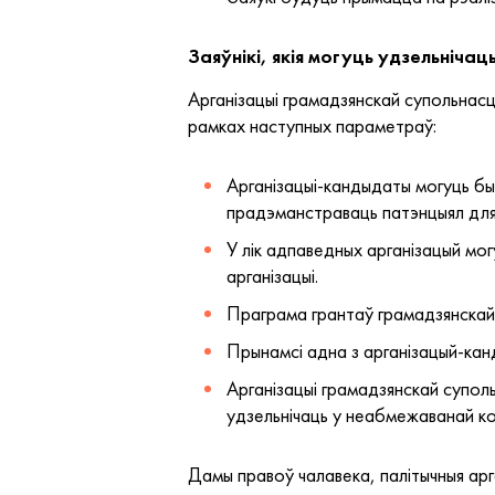
Заяўнікі, якія могуць удзельнічац
Арганізацыі грамадзянскай супольнасці
рамках наступных параметраў:
Арганізацыі-кандыдаты могуць быц
прадэманстраваць патэнцыял для р
У лік адпаведных арганізацый мог
арганізацыі.
Праграма грантаў грамадзянскай 
Прынамсі адна з арганізацый-кан
Арганізацыі грамадзянскай супольн
удзельнічаць у неабмежаванай кол
Дамы правоў чалавека, палітычныя арган