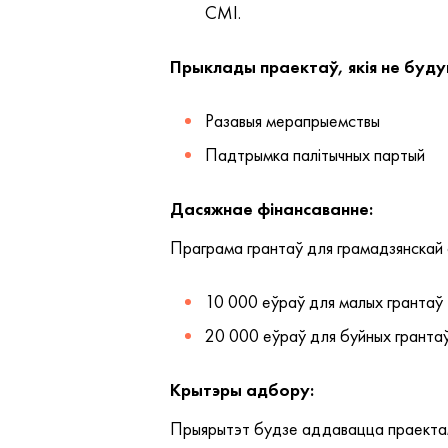
СМІ.
Прыклады праектаў, якія не буду
Разавыя мерапрыемствы
Падтрымка палітычных партый
Дасяжнае фінансаванне:
Праграма грантаў для грамадзянскай 
10 000 еўраў для малых грантаў
20 000 еўраў для буйных гранта
Крытэры адбору:
Прыярытэт будзе аддавацца праектам,