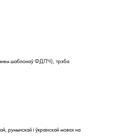
станнем шаблонаў ФДПЧ), трэба
й, румынскай і ўкраінскай мовах на