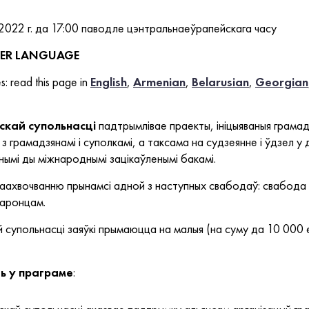
2022 г. да 17:00 паводле цэнтральнаеўрапейскага часу
THER LANGUAGE
s: read this page in
English
,
Armenian
,
Belarusian
,
Georgian
скай супольнасці
падтрымлівае праекты, ініцыяваныя грамад
з грамадзянамі і суполкамі, а таксама на судзеянне і ўдзел у
ымі ды міжнароднымі зацікаўленымі бакамі.
заахвочванню прынамсі адной з наступных свабодаў: свабода
баронцам.
 супольнасці заяўкі прымаюцца на малыя (на суму да 10 000 е
ць у праграме
: