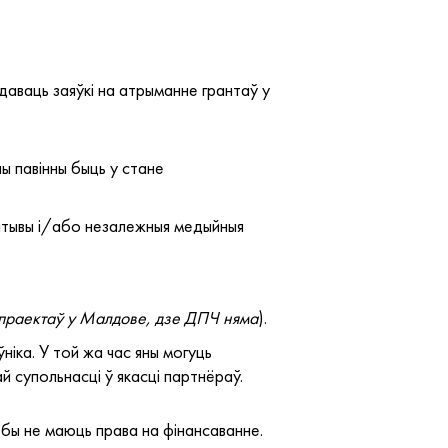
адаваць заяўкі на атрыманне грантаў у
ны павінны быць у стане
цыятывы і/або незалежныя медыйныя
праектаў у Малдове, дзе ДПЧ няма
).
ніка. У той жа час яны могуць
й супольнасці ў якасці партнёраў.
асобы не маюць права на фінансаванне.