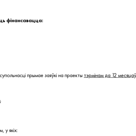
ць фінансавацца:
супольнасці прымае заяўкі на праекты
тэрмінам да 12 месяца
ў
 у якіх: