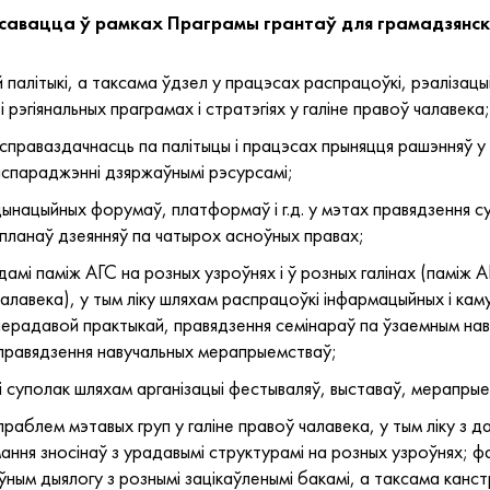
нсавацца ў рамках Праграмы грантаў для грамадзянск
палітыкі, а таксама ўдзел у працэсах распрацоўкі, рэалізацыі, 
рэгіянальных праграмах і стратэгіях у галіне правоў чалавека;
справаздачнасць па палітыцы і працэсах прыняцця рашэнняў у 
аспараджэнні дзяржаўнымі рэсурсамі;
нацыйных форумаў, платформаў і г.д. у мэтах правядзення суп
 планаў дзеянняў па чатырох асноўных правах;
мі паміж АГС на розных узроўнях і ў розных галінах (паміж А
алавека), у тым ліку шляхам распрацоўкі інфармацыйных і кам
ерадавой практыкай, правядзення семінараў па ўзаемным нав
і правядзення навучальных мерапрыемстваў;
 суполак шляхам арганізацыі фестываляў, выставаў, мерапрые
праблем мэтавых груп у галіне правоў чалавека, у тым ліку з 
ання зносінаў з урадавымі структурамі на розных узроўнях; 
ыўным дыялогу з рознымі зацікаўленымі бакамі, а таксама кан