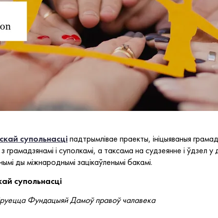
скай супольнасці
падтрымлівае праекты, ініцыяваныя грамад
з грамадзянамі і суполкамі, а таксама на судзеянне і ўдзел у
ымі ды міжнароднымі зацікаўленымі бакамі.
кай супольнасці
кіруецца Фундацыяй Дамоў правоў чалавека