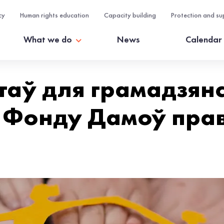
cy
Human rights education
Capacity building
Protection and su
What we do
News
Calendar
таў для грамадзян
д Фонду Дамоў пра