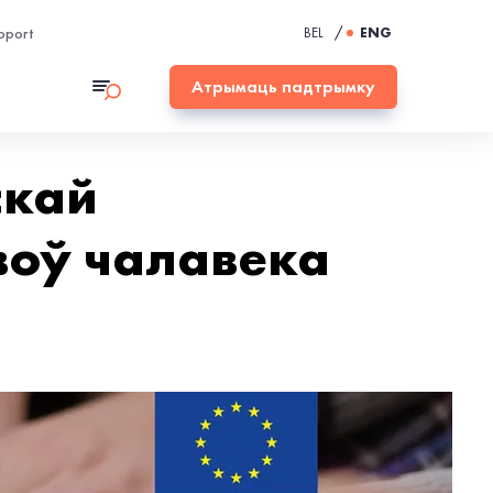
pport
BEL
/
ENG
Атрымаць падтрымку
скай
воў чалавека