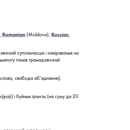
,
Romanian
(Moldova),
Russian
,
зянскай супольнасцю і накіраваныя на
 дыялогу паміж грамадзянскай
 слова, свабода аб’яднанняў,
ўраў) і буйныя гранты (на суму да 20