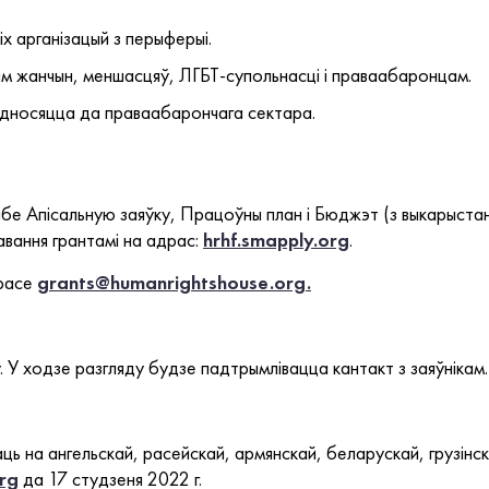
х арганізацый з перыферыі.
ам жанчын, меншасцяў, ЛГБТ-супольнасці і праваабаронцам.
 адносяцца да праваабарончага сектара.
 сябе Апісальную заяўку, Працоўны план і Бюджэт (з выкары
ання грантамі на адрас:
hrhf.smapply.org
.
расе
grants@humanrightshouse.org.
. У ходзе разгляду будзе падтрымлівацца кантакт з заяўнікам.
на ангельскай, расейскай, армянскай, беларускай, грузінска
rg
да 17 студзеня 2022 г.