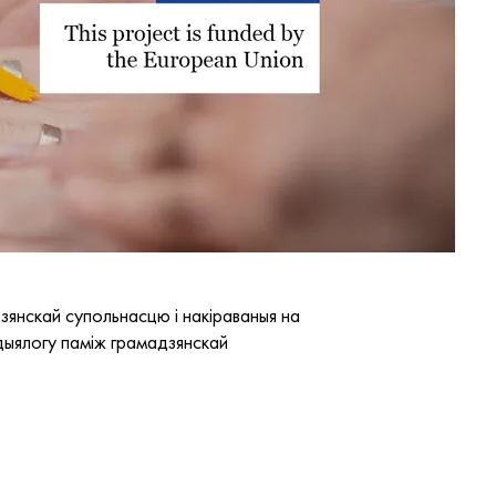
зянскай супольнасцю і накіраваныя на
 дыялогу паміж грамадзянскай