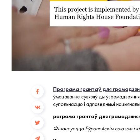
Праграма грантаў для грамадзян
ўмацаванне сувязяў ды ўзаемадзеяння 
супольнасцю і адпаведнымі нацыянальн
раграма грантаў для грамадзянс
Фінансуецца Еўрапейскім саюзам і 