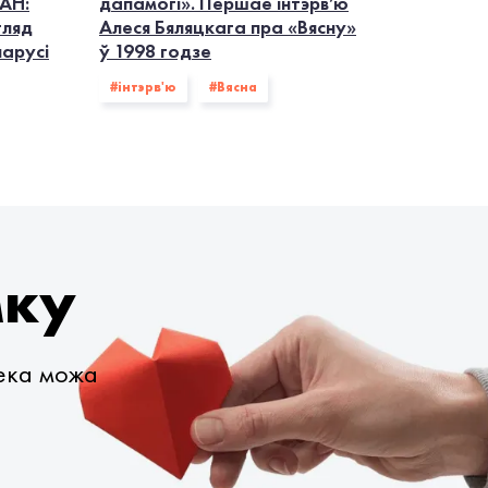
АН:
дапамогі». Першае інтэрв’ю
гляд
Алеся Бяляцкага пра «Вясну»
ларусі
ў 1998 годзе
#інтэрв'ю
#Вясна
мку
века можа