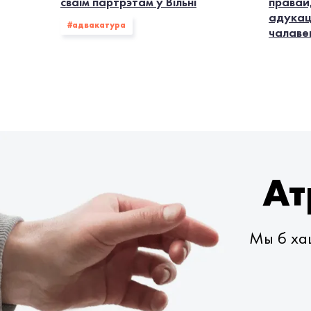
сваім партрэтам у Вільні
правай
адукац
#адвакатура
чалаве
Ат
Мы б хац