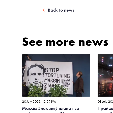
Back to news
See more news
20 July 2026, 12:59 PM
01 July 20
Максім Знак зняў плакат са
Прайшл