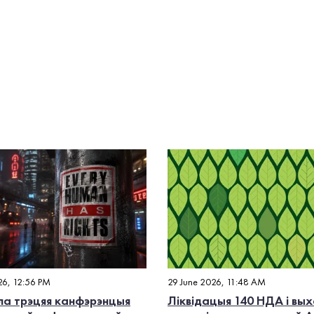
26, 12:56 PM
29 June 2026, 11:48 AM
а трэцяя канфэрэнцыя
Ліквідацыя 140 НДА і вых