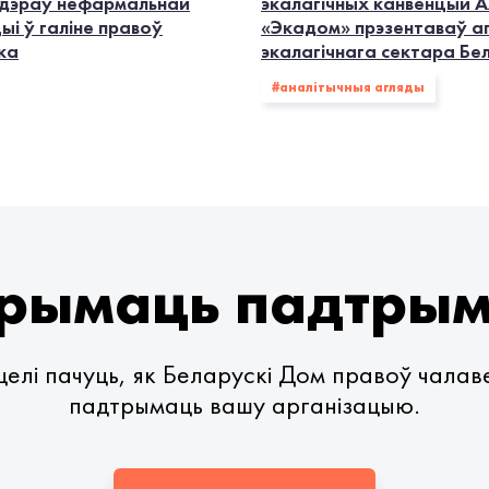
дэраў нефармальнай
экалагiчных канвенцый А
ыі ў галіне правоў
«Экадом» прэзентаваў а
ка
экалагічнага сектара Бе
#аналітычныя агляды
рымаць падтры
елі пачуць, як Беларускі Дом правоў чала
падтрымаць вашу арганізацыю.