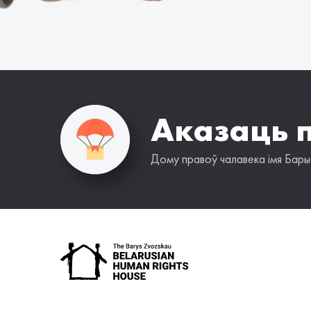
Аказаць 
Дому правоў чалавека імя Барыс