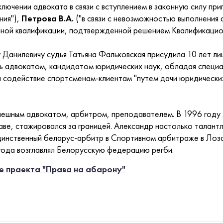
лючении адвоката в связи с вступлением в законную силу при
ния"),
Петрова В.А.
("в связи с невозможностью выполнения
ной квалификации, подтвержденной решением Квалификацион
 Данилевичу судья Татьяна Фальковская присудила 10 лет л
сь адвокатом, кандидатом юридических наук, обладая специ
 содействие спортсменам-клиентам "путем дачи юридически
пешным адвокатом, арбитром, преподавателем. В 1996 году 
е, стажировался за границей. Александр настолько талантл
единственный беларус-арбитр в Спортивном арбитраже в Лоз
года возглавлял Белорусскую федерацию регби.
це праекта "Права на абарону"