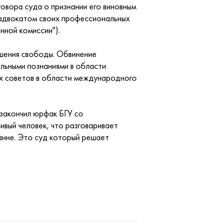
говора суда о признании его виновным
 адвокатом своих профессиональных
ной комиссии").
ишения свободы. Обвинение
альными познаниями в области
х советов в области международного
закончил юрфак БГУ со
ивый человек, что разговаривает
анне. Это суд который решает