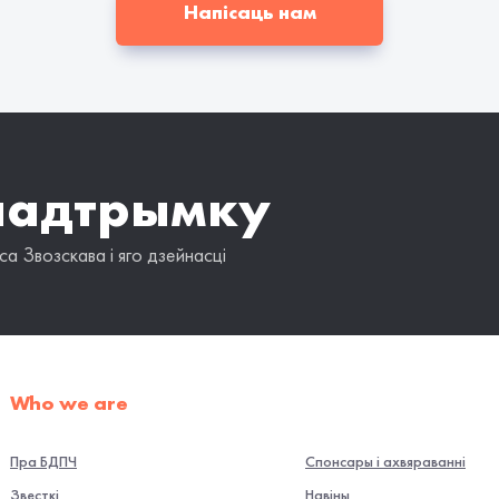
Напісаць нам
падтрымку
а Звозскава і яго дзейнасці
Who we are
Пра БДПЧ
Спонсары і ахвяраванні
Звесткі
Навiны