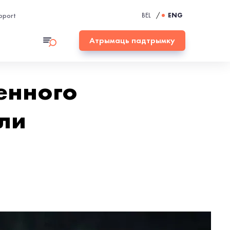
pport
BEL
/
ENG
Атрымаць падтрымку
енного
ли