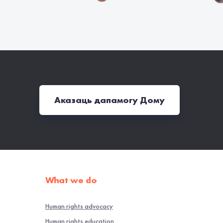
Аказаць дапамогу Дому
What we do
Human rights advocacy
Human rights education