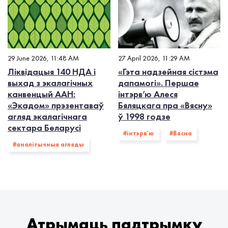
29 June 2026, 11:48 AM
27 April 2026, 11:29 AM
Ліквідацыя 140 НДА і
«Гэта надзейная сістэма
выхад з экалагiчных
дапамогі». Першае
канвенцый ААН:
інтэрв’ю Алеся
«Экадом» прэзентаваў
Бяляцкага пра «Вясну»
агляд экалагічнага
ў 1998 годзе
сектара Беларусі
#інтэрв'ю
#Вясна
#аналітычныя агляды
Атрымаць падтрымку