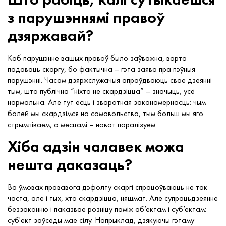
з парушэннямі правоў
дзяржавай?
Каб парушэнне вашых правоў было заўважна, варта
падаваць скаргу, бо фактычна – гэта заява пра пэўныя
парушэнні. Часам дзяржслужачыя апраўдваюць свае дзеянні
тым, што публічна “ніхто не скардзіцца” – значыць, усё
нармальна. Але тут ёсць і зваротная заканамернасць: чым
болей мы скардзімся на самавольства, тым больш мы яго
стрымліваем, а месцамі – нават паралізуем.
Хіба адзін чалавек можа
нешта даказаць?
Ва ўмовах прававога дэфолту скаргі спрацоўваюць не так
часта, але і тых, хто скардзіцца, няшмат. Але супрацьдзеянне
беззаконню і паказвае розніцу паміж аб’ектам і суб’ектам:
суб'ект заўсёды мае сілу. Напрыклад, дзякуючы гэтаму