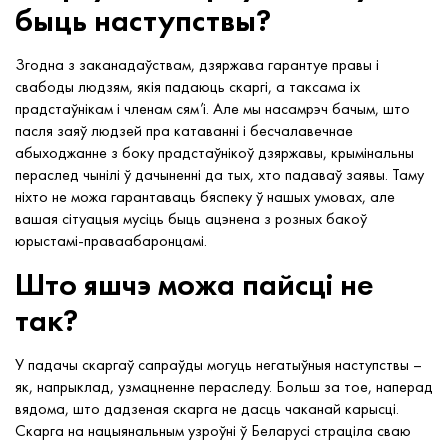
быць наступствы?
Згодна з заканадаўствам, дзяржава гарантуе правы і
свабоды людзям, якія падаюць скаргі, а таксама іх
прадстаўнікам і членам сям’і. Але мы насамрэч бачым, што
пасля заяў людзей пра катаванні і бесчалавечнае
абыходжанне з боку прадстаўнікоў дзяржавы, крымінальны
пераслед чынілі ў дачыненні да тых, хто падаваў заявы. Таму
ніхто не можа гарантаваць бяспеку ў нашых умовах, але
вашая сітуацыя мусіць быць ацэнена з розных бакоў
юрыстамі-праваабаронцамі.
Што яшчэ можа пайсці не
так?
У падачы скаргаў сапраўды могуць негатыўныя наступствы –
як, напрыклад, узмацненне пераследу. Больш за тое, наперад
вядома, што дадзеная скарга не дасць чаканай карысці.
Скарга на нацыянальным узроўні ў Беларусі страціла сваю