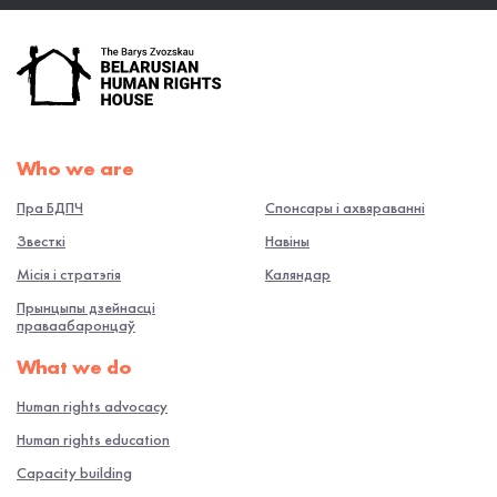
Who we are
Пра БДПЧ
Спонсары і ахвяраванні
Звесткі
Навiны
Місія і стратэгія
Каляндар
Прынцыпы дзейнасці
праваабаронцаў
What we do
Human rights advocacy
Human rights education
Capacity building