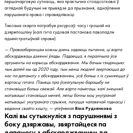
першачарговую сутнасць, яна практычна стоадсоткава ў
агляднай будучыні не прывядзе да прызнання, аднаўлення
парушанага права і справядлівасці.
Таксама скарга патрабуе рэсурсаў: часу і грошай на
дзяржпошліну (калі гэта судовая пастанова павопадле
адміністратыўнай справе).
— Праваабаронцам кожны дзень задаюць пытанне, ці варта
абскарджваць дзеянні ўлады. Падаецца, я пералічыла ўсе
аргументы на карысць абскарджвання. Мы бачым тэндэнцыю:
чым далей мы ад 2020 году, тым менш людзей звяртаюцца да
нас па дапамогу з абскарджваннем, усё больш з іх сумняецца ў
вартасці гэтага. Памяць пра ўсеагульную барацьбу не
становіцца больш свежай. Але варта памятаць: калі знешняй
матывацыі становіцца меней, лепш бачны моц унутранай
матывацыі: унутранага стрыжня, пачуцця чалавечай годнасці і
ведання свайго кошту,
— упэўненая
Віка Рудзянкова
.
Калі вы сутыкнуліся з парушэннямі з
боку дзяржавы, звяртайцеся па
дапамогу з абскарджваннем да