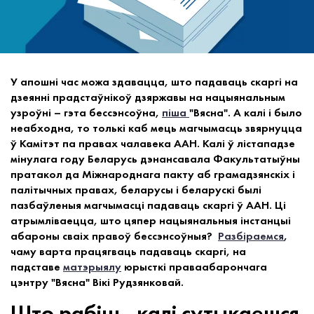
У апошні час можа здавацца, што падаваць скаргі на
дзеянні прадстаўнікоў дзяржавы на нацыянальным
узроўні – гэта бессэнсоўна,
піша
"Вясна". А калі і было
неабходна, то толькі каб мець магчымасць звярнуцца
ў Камітэт па правах чалавека ААН. Калі ў лістападзе
мінулага году Беларусь дэнансавала Факультатыўны
пратакол да Міжнароднага пакту аб грамадзянскіх і
палітычных правах, беларусы і беларускі былі
пазбаўленыя магчымасці падаваць скаргі ў ААН. Ці
атрымліваецца, што цяпер нацыянальныя інстанцыі
абароны сваіх правоў бессэнсоўныя?
Разбіраемся
,
чаму варта працягваць падаваць скаргі, на
падставе
матэрыялу
юрысткі праваабарончага
цэнтру "Вясна" Вікі Рудзянковай.
Што рабіць, калі сутыкаешся