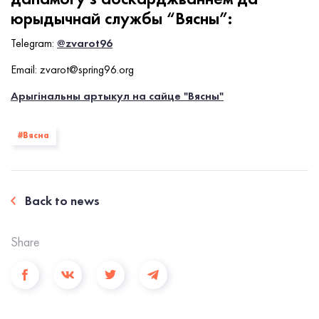
юрыдычнай службы “Вясны”:
Telegram:
@zvarot96
Email: zvarot@spring96.org
Арыгінальны артыкул на сайце "Вясны"
#Вясна
Back to news
Share