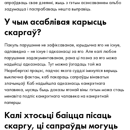
апраўдваць свае дзеянні, жыць з гэтым асэнсаваннем альбо
задумацца і паспрабаваць нешта выправіць.
У чым асаблівая карысць
скаргаў?
Пакуль парушэнне не зафіксаванае, юрыдычна яго не існуе,
адпаведна – не існуе і адказнасці за яго. Але калі любое
парушэнне задакументаванае, рана ці позна за яго можа
надыйсці адказнасць. Тут можна ўзгадаць той жа
Нюрнбергскі працэс, падчас якога суддзі імкнуліся верыць
выключна фактам, каб пакараць сапраўды вінаватых
злачынцаў. Каб надыйшла адказнасць канкрэтнага
чалавека, мусяць быць доказы ягонай віны: гэтым можа стаць
менавіта подпіс канкрэтнага чалавека на канкрэтнай
паперцы.
Калі хтосьці баіцца пісаць
скаргу, ці сапраўды могуць