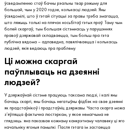
ўсведамленню стаў бачны рэальны твар рэжыму для
большай, чым у 2020 годзе, колькасці людзей. Яны
ўсвядомілі, што ў гэтай сітуацыі за правы трэба змагацца,
што ляжыць толькі на плячах носьбітаў гэтых праў. Таму чым
болей скаргаў, тым большая сістэмнасць у парушэннях
правоў дзяржавай складваецца, тым больш пра гэта
публічна вядома – адпаведна, павялічваецца і колькасць
людзей, якія ведаюць пра праблему.
Ці можна скаргай
паўплываць на дзеянні
людзей?
У дзяржаўнай сістэме працуюць таксама людзі, і калі яны
бачаць скаргі, яны бачаць негатыўны фідбэк на свае дзеянні
як прадстаўнікоў і прадстаўніц дзяржавы. Часта скарга можа
з’яўляцца фактычна люстэркам, у якое немагчыма не
глядзець: яна паказвае кожнаму канкрэтнаму чалавеку ці яго
начальніку ягоныя памылкі. Пасля гэтага ім застаецца