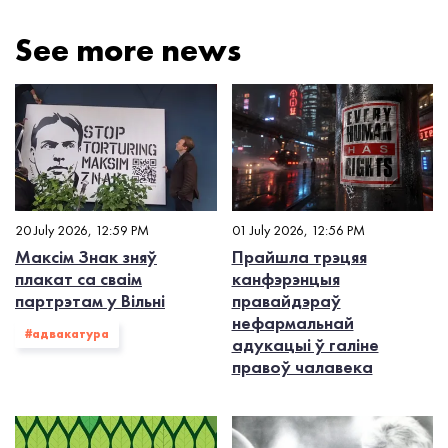
See more news
20 July 2026, 12:59 PM
01 July 2026, 12:56 PM
Максім Знак зняў
Прайшла трэцяя
плакат са сваім
канфэрэнцыя
партрэтам у Вільні
правайдэраў
нефармальнай
#адвакатура
адукацыі ў галіне
правоў чалавека