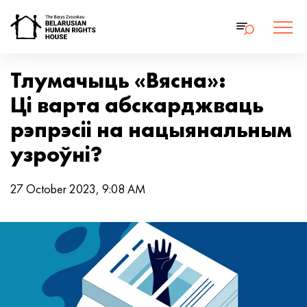
Тлумачыць «Вясна»:
Ці варта абскарджваць
рэпрэсіі на нацыянальным
узроўні?
27 October 2023, 9:08 AM