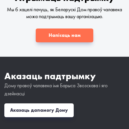
Мы б хацелі пачуць, як Беларускі Дом правоў чалавека
можа падтрымаць вашу арганізацыю.
Напісаць нам
Аказаць падтрымку
Дому правоў чалавека імя Барыса Звозскава і яго
дзейнасці
Аказаць дапамогу Дому