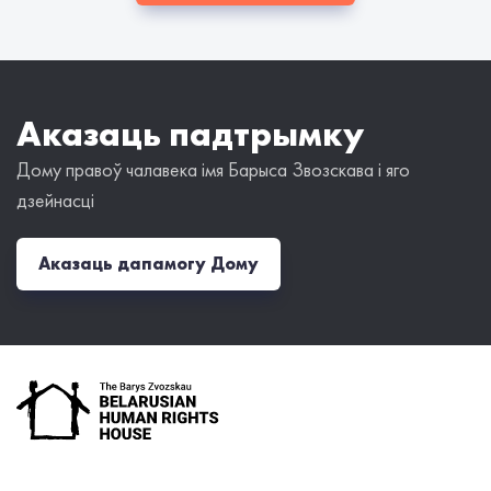
Аказаць падтрымку
Дому правоў чалавека імя Барыса Звозскава і яго
дзейнасці
Аказаць дапамогу Дому