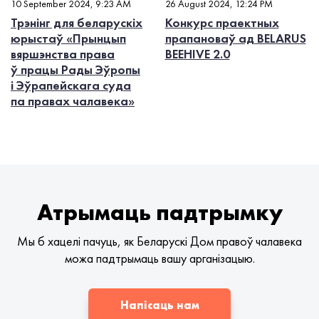
10 September 2024, 9:23 AM
26 August 2024, 12:24 PM
Трэнінг для беларускіх
Конкурс праектных
юрыстаў «Прынцып
прапановаў ад BELARUS
вяршэнства права
BEEHIVE 2.0
ў працы Рады Эўропы
і Эўрапейскага суда
па правах чалавека»
Атрымаць падтрымку
Мы б хацелі пачуць, як Беларускі Дом правоў чалавека
можа падтрымаць вашу арганізацыю.
Напісаць нам