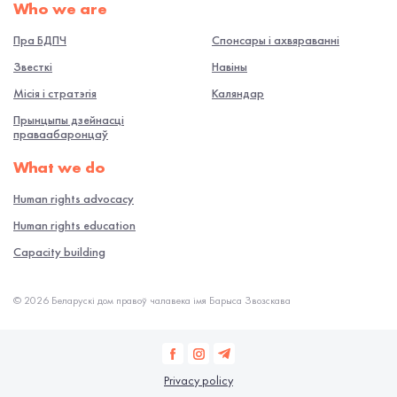
Who we are
Пра БДПЧ
Спонсары і ахвяраванні
Звесткі
Навiны
Місія і стратэгія
Каляндар
Прынцыпы дзейнасці
праваабаронцаў
What we do
Human rights advocacy
Human rights education
Capacity building
© 2026 Беларускі дом правоў чалавека імя Барыса Звозскава
Privacy policy