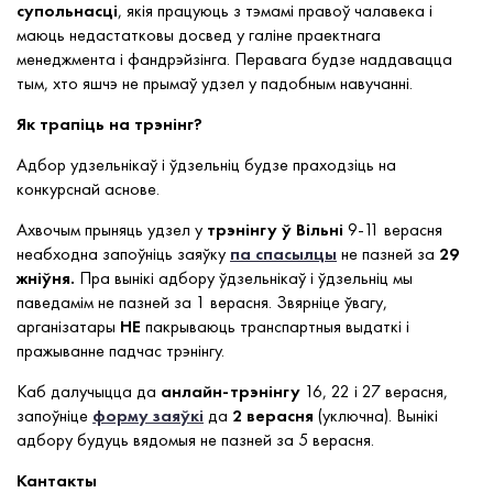
супольнасці
, якія працуюць з тэмамі правоў чалавека і
маюць недастатковы досвед у галіне праектнага
менеджмента і фандрэйзінга. Перавага будзе наддавацца
тым, хто яшчэ не прымаў удзел у падобным навучанні.
Як трапіць на трэнінг?
Адбор удзельнікаў і ўдзельніц будзе праходзіць на
конкурснай аснове.
Ахвочым прыняць удзел у
трэнінгу ў Вільні
9-11 верасня
неабходна запоўніць заяўку
па спасылцы
не пазней за
29
жніўня.
Пра вынікі адбору ўдзельнікаў і ўдзельніц мы
паведамім не пазней за 1 верасня. Звярніце ўвагу,
арганізатары
НЕ
пакрываюць транспартныя выдаткі і
пражыванне падчас трэнінгу.
Каб далучыцца да
анлайн-трэнінгу
16, 22 і 27 верасня,
запоўніце
форму заяўкі
да
2 верасня
(уключна). Вынікі
адбору будуць вядомыя не пазней за 5 верасня.
Кантакты