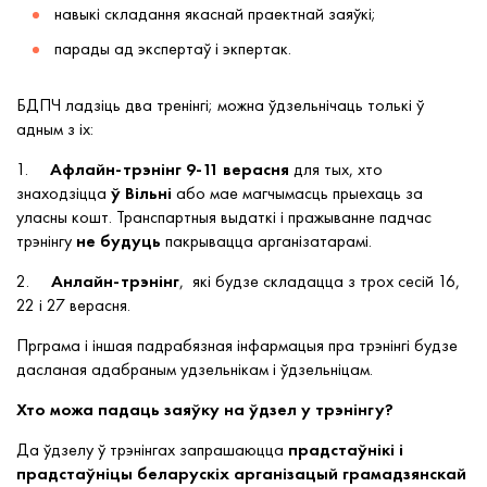
навыкі складання якаснай праектнай заяўкі;
парады ад экспертаў і экпертак.
БДПЧ ладзіць два тренінгі; можна ўдзельнічаць толькі ў
адным з іх:
1.
Афлайн-трэнінг 9-11 верасня
для тых, хто
знаходзіцца
ў Вільні
або мае магчымасць прыехаць за
уласны кошт. Транспартныя выдаткі і пражыванне падчас
трэнінгу
не будуць
пакрывацца арганізатарамі.
2.
Анлайн-трэнінг
, які будзе складацца з трох сесій 16,
22 і 27 верасня.
Прграма і іншая падрабязная інфармацыя пра трэнінгі будзе
дасланая адабраным удзельнікам і ўдзельніцам.
Хто можа падаць заяўку на ўдзел у трэнінгу?
Да ўдзелу ў трэнінгах запрашаюцца
прадстаўнікі і
прадстаўніцы беларускіх арганізацый грамадзянскай