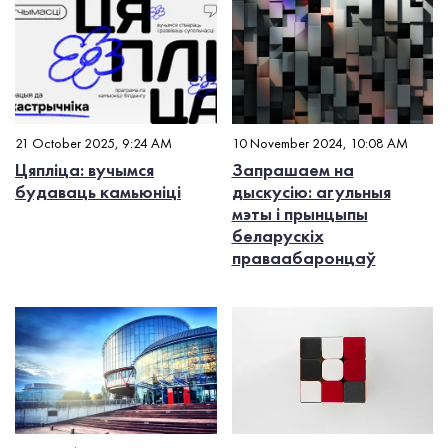
21 October 2025, 9:24 AM
10 November 2024, 10:08 AM
Цяпліца: вучымся
Запрашаем на
будаваць камьюніці
дыскусію: агульныя
мэты і прынцыпы
беларускіх
праваабаронцаў