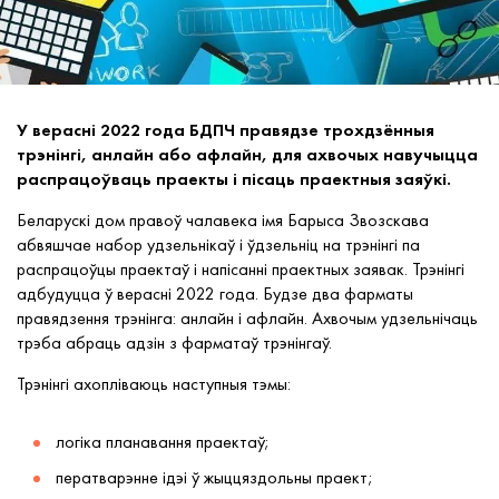
У верасні 2022 года БДПЧ правядзе трохдзённыя
трэнінгі, анлайн або афлайн, для ахвочых навучыцца
распрацоўваць праекты і пісаць праектныя заяўкі.
Беларускі дом правоў чалавека імя Барыса Звозскава
абвяшчае набор удзельнікаў і ўдзельніц на трэнінгі па
распрацоўцы праектаў і напісанні праектных заявак. Трэнінгі
адбудуцца ў верасні 2022 года. Будзе два фарматы
правядзення трэнінга: анлайн і афлайн. Ахвочым удзельнічаць
трэба абраць адзін з фарматаў трэнінгаў.
Трэнінгі ахопліваюць наступныя тэмы:
логіка планавання праектаў;
ператварэнне ідэі ў жыццяздольны праект;