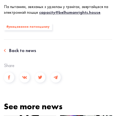
Па пытаннях, звязаных з удзелам у трэнігах, звяртайцеся па
электроннай пошце
capacity@belhumanrights.house
.
#умацаванне патэнцыялу
Back to news
Share
See more news