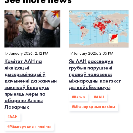
17 January 2026, 2:12 PM
17 January 2026, 2:05 PM
Камітэт ААН па
Як ААН расследуе
ліквідацыі
грубыя парушэнні
дыскрымінацыі ў
правоў чалавека:
дачыненні да жанчын
міжнародны кантэкст
заклікаў Беларусь
ды кейс Беларусі
прыняць меры па
#Вясна
#ААН
абароне Алены
Лазарчык
#Міжнародныя навіны
#ААН
#Міжнародныя навіны