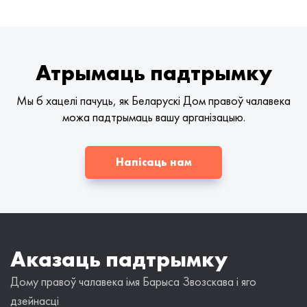
Атрымаць падтрымку
Мы б хацелі пачуць, як Беларускі Дом правоў чалавека
можа падтрымаць вашу арганізацыю.
Напісаць нам
Аказаць падтрымку
Дому правоў чалавека імя Барыса Звозскава і яго
дзейнасці