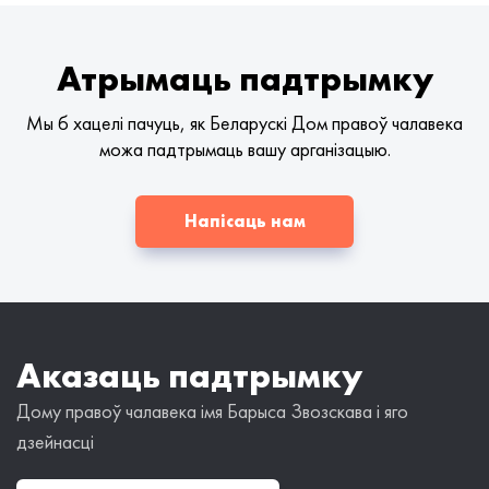
Атрымаць падтрымку
Мы б хацелі пачуць, як Беларускі Дом правоў чалавека
можа падтрымаць вашу арганізацыю.
Напісаць нам
Аказаць падтрымку
Дому правоў чалавека імя Барыса Звозскава і яго
дзейнасці