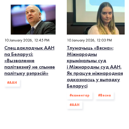
10 January 2026, 12:45 PM
10 January 2026, 12:03 PM
Спецдакладчык ААН
Тлумачыць «Вясна»:
па Беларусі:
Міжнародны
«Вызваленне
крымінальны суд
палітвязняў не спыняе
і Міжнародны суд ААН.
палітыку рэпрэсій»
Як працуе міжнародная
адказнасць у выпадку
#ААН
Беларусі
#каментар
#Вясна
#ААН