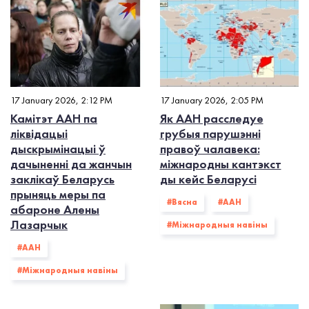
17 January 2026, 2:12 PM
17 January 2026, 2:05 PM
Камітэт ААН па
Як ААН расследуе
ліквідацыі
грубыя парушэнні
дыскрымінацыі ў
правоў чалавека:
дачыненні да жанчын
міжнародны кантэкст
заклікаў Беларусь
ды кейс Беларусі
прыняць меры па
#Вясна
#ААН
абароне Алены
Лазарчык
#Міжнародныя навіны
#ААН
#Міжнародныя навіны