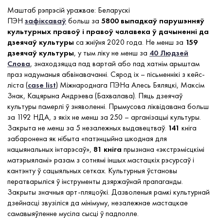
Маштаб рэпрэсій уражвае: Беларускі
ПЭН
зафіксаваў
больш за
5800 выпадкаў парушэнняў
культурных правоў
і правоў чалавека ў дачыненні да
дзеячаў культуры
са жніўня 2020 года. Не менш за
159
дзеячаў культуры
, у тым ліку не менш за
40 Людзей
Слова
, знаходзяцца пад вартай або пад хатнім арыштам
праз надуманыя абвінавачанні. Сярод іх – пісьменнікі з кейс-
ліста (
case list
) Міжнароднага ПЭНа Алесь Бяляцкі, Максім
Знак, Кацярына Андрэева (Бахвалава). Пяць дзеячаў
культуры памерлі ў зняволенні. Прымусова ліквідавана больш
за 1192 НДА, з якіх не менш за 250 – арганізацыі культуры.
Закрыта не менш за 5 незалежных выдавецтваў.
141
кніга
забаронена як нібыта «патэнцыйна шкодная для
нацыянальных інтарэсаў»,
81 кніга
прызнана «экстрэмісцкімі
матэрыяламі» разам з сотнямі іншых мастацкіх рэсурсаў і
кантэнту ў сацыяльных сетках. Культурныя ўстановы
ператварыліся ў інструменты дзяржаўнай прапаганды.
Закрыты значныя арт-пляцоўкі. Дазволеныя рамкі культурнай
дзейнасці звузіліся да мінімуму, незалежнае мастацкае
самавыяўленне мусіла сысці ў падполле.