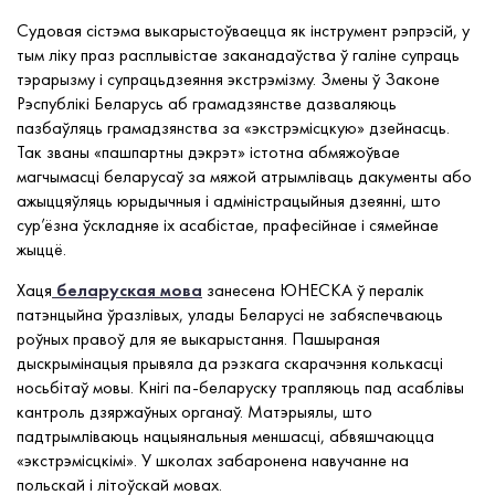
Судовая сістэма выкарыстоўваецца як інструмент рэпрэсій, у
тым ліку праз расплывістае заканадаўства ў галіне супраць
тэрарызму і супрацьдзеяння экстрэмізму. Змены ў Законе
Рэспублікі Беларусь аб грамадзянстве дазваляюць
пазбаўляць грамадзянства за «экстрэмісцкую» дзейнасць.
Так званы «пашпартны дэкрэт» істотна абмяжоўвае
магчымасці беларусаў за мяжой атрымліваць дакументы або
ажыццяўляць юрыдычныя і адміністрацыйныя дзеянні, што
сур’ёзна ўскладняе іх асабістае, прафесійнае і сямейнае
жыццё.
Хаця
беларуская мова
занесена ЮНЕСКА ў пералік
патэнцыйна ўразлівых, улады Беларусі не забяспечваюць
роўных правоў для яе выкарыстання. Пашыраная
дыскрымінацыя прывяла да рэзкага скарачэння колькасці
носьбітаў мовы. Кнігі па-беларуску трапляюць пад асаблівы
кантроль дзяржаўных органаў. Матэрыялы, што
падтрымліваюць нацыянальныя меншасці, абвяшчаюцца
«экстрэмісцкімі». У школах забаронена навучанне на
польскай і літоўскай мовах.