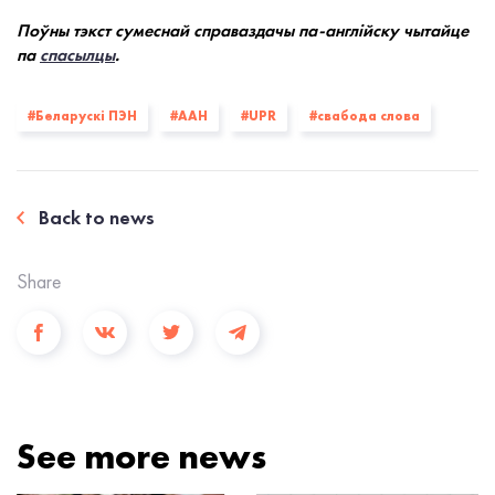
Поўны тэкст сумеснай справаздачы па-англійску чытайце
па
спасылцы
.
#Беларускі ПЭН
#ААН
#UPR
#свабода слова
Back to news
Share
See more news