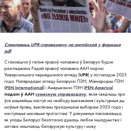
Спампаваць UPR-справаздачу на англійскай у фармаце
pdf
Становішча ў галіне правоў чалавека ў Беларусі будзе
разгледжана Радай правоў чалавека ААН падчас
Універсальнага перыядычнага агляду (
UPR
) у лістападзе 2025
года. Напярэдадні агляду Беларускі ПЭН, Міжнародны ПЭН
(
PEN International
) і Амерыканскі ПЭН (
PEN America
)
падалі ў ААН
сумесную справаздачу
, якая сведчыць пра
ўсё мацнейшы наступ на свабоду выказвання і культурныя ды
моўныя правы, выкліканы прэзідэнцкімі выбарамі 2020 года і
наступнымі масавымі пратэстамі. У дакуменце паказваецца,
як улады Беларусі бязлітасна душаць любое іншадумства і
мэтава знішчаюць беларускую культуру і мову.