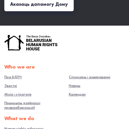
Аказаць дапамогу Дому
Who we are
Пра БДПЧ
Спонсары і ахвяраванні
Звесткі
Навiны
Місія і стратэгія
Каляндар
Прынцыпы дзейнасці
праваабаронцаў
What we do
Human rights advocacy