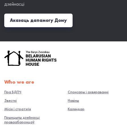
дзейнасці
Аказаць дапамогу Дому
Who we are
Пра БДПЧ
Спонсары і ахвяраванні
Звесткі
Навiны
Місія і стратэгія
Каляндар
Прынцыпы дзейнасці
праваабаронцаў