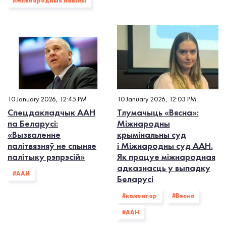
#Міжнародныя навіны
10 January 2026, 12:45 PM
10 January 2026, 12:03 PM
Спецдакладчык ААН
Тлумачыць «Вясна»:
па Беларусі:
Міжнародны
«Вызваленне
крымінальны суд
палітвязняў не спыняе
і Міжнародны суд ААН.
палітыку рэпрэсій»
Як працуе міжнародная
адказнасць у выпадку
#ААН
Беларусі
#каментар
#Вясна
#ААН