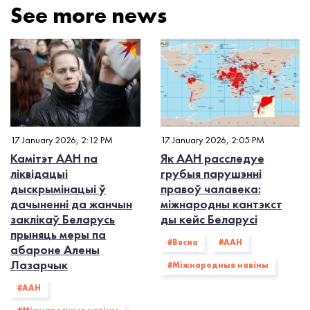
See more news
17 January 2026, 2:12 PM
17 January 2026, 2:05 PM
Камітэт ААН па
Як ААН расследуе
ліквідацыі
грубыя парушэнні
дыскрымінацыі ў
правоў чалавека:
дачыненні да жанчын
міжнародны кантэкст
заклікаў Беларусь
ды кейс Беларусі
прыняць меры па
#Вясна
#ААН
абароне Алены
Лазарчык
#Міжнародныя навіны
#ААН