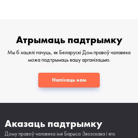
Атрымаць падтрымку
Мы б хацелі пачуць, як Беларускі Дом правоў чалавека
можа падтрымаць вашу арганізацыю.
Напісаць нам
Аказаць падтрымку
Дому правоў чалавека імя Барыса Звозскава і яго