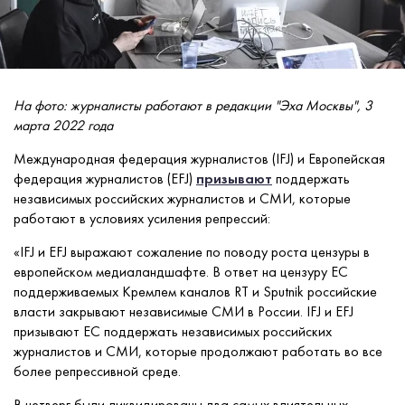
На фото: журналисты работают в редакции "Эха Москвы", 3
марта 2022 года
Международная федерация журналистов (
IFJ
) и Европейская
федерация журналистов (
EFJ
)
призывают
поддержать
независимых российских журналистов и СМИ, которые
работают в условиях усиления репрессий:
«
IFJ и EFJ выражают сожаление по поводу роста цензуры в
европейском медиаландшафте. В ответ на цензуру ЕС
поддерживаемых Кремлем каналов RT и Sputnik российские
власти закрывают независимые СМИ в России. IFJ и EFJ
призывают ЕС поддержать независимых российских
журналистов и СМИ, которые продолжают работать во все
более репрессивной среде.
В четверг были
ликвидированы
два самых влиятельных