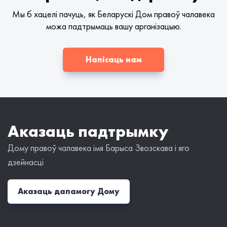
Мы б хацелі пачуць, як Беларускі Дом правоў чалавека
можа падтрымаць вашу арганізацыю.
Напісаць нам
Аказаць падтрымку
Дому правоў чалавека імя Барыса Звозскава і яго
дзейнасці
Аказаць дапамогу Дому