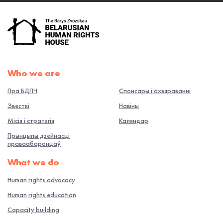
Who we are
Пра БДПЧ
Спонсары і ахвяраванні
Звесткі
Навiны
Місія і стратэгія
Каляндар
Прынцыпы дзейнасці
праваабаронцаў
What we do
Human rights advocacy
Human rights education
Capacity building