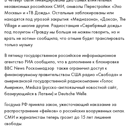
независимых российских СМИ, символы Перестройки
:
«Эхо
Москвы» и «ТВ Дождь». Остальные заблокированы или
находятся под угрозой закрытия: «Медиазона», «Докса», The
Village и многие другие. Радиостанция «Серебряный дождь»
под лозунгом «Правду мы больше не можем говорить, но и
врать не хотим» сообщила, что отныне будет транслировать
только музыку.
В пятницу государственное российское информационное
агентство РИА сообщило, что в дополнение к блокировке
BBC News Роскомнадзор
также ограничил доступ к
финансируемому правительством США радио «Свобода» и
американской государственной радиокомпании «Голос
Америки», Meduza (русско-англоязычный новостной сайт,
базирующийся в Латвии)
и
Deutsche Welle.
Госдума
РФ
приняла закон, ужесточающий наказание за
распространение
«фейков»
о российских вооруженных силах.
СМИ и журналистам теперь грозит до 15 лет лишения
свободы.