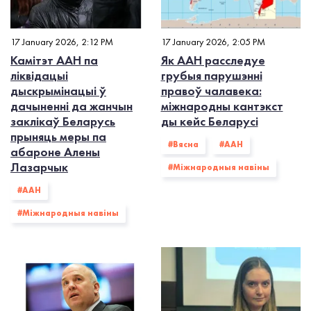
17 January 2026, 2:12 PM
17 January 2026, 2:05 PM
Камітэт ААН па
Як ААН расследуе
ліквідацыі
грубыя парушэнні
дыскрымінацыі ў
правоў чалавека:
дачыненні да жанчын
міжнародны кантэкст
заклікаў Беларусь
ды кейс Беларусі
прыняць меры па
#Вясна
#ААН
абароне Алены
Лазарчык
#Міжнародныя навіны
#ААН
#Міжнародныя навіны