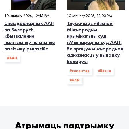
10 January 2026, 12:45 PM
10 January 2026, 12:03 PM
Спецдакладчык ААН
Тлумачыць «Вясна»:
па Беларусі:
Міжнародны
«Вызваленне
крымінальны суд
палітвязняў не спыняе
і Міжнародны суд ААН.
палітыку рэпрэсій»
Як працуе міжнародная
адказнасць у выпадку
#ААН
Беларусі
#каментар
#Вясна
#ААН
Атрымаць падтрымку