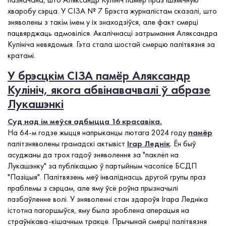
хваробу сэрца. У СІЗА № 7 Брэста журналістам сказалі, што
зняволены з такім імем у іх знаходзіўся, але факт смерці
пацвярджаць адмовіліся. Акалічнасці затрымання Аляксандра
Кулініча невядомыя. Гэта стала шостай смерцю палітвязня за
кратамі.
У брэсцкім СІЗА памёр Аляксандр
Кулініч, якога абвінавачвалі ў абразе
Лукашэнкі
Суд над ім меўся адбыцца 16 красавіка.
На 64-м годзе жыцця напрыканцы лютага 2024 году
памёр
палітзняволены грамадскі актывіст
Ігар Леднік
. Ён быў
асуджаны да трох гадоў зняволення за "паклёп на
Лукашэнку" за публікацыю ў партыйным часопісе БСДП
"Пазіцыя". Палітвязень меў інваліднасць другой групы праз
праблемы з сэрцам, але яму ўсё роўна прызначылі
пазбаўленне волі. У зняволенні стан здароўя Ігара Ледніка
істотна пагоршыўся, яму была зроблена аперацыя на
страўнікава-кішачным тракце. Прычынай смерці палітвязня