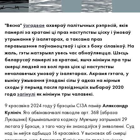
"Вясна"
ўзгадвае
ахвяраў палітычных рэпрэсій, якія
памерлі за кратамі ці праз наступствы ціску і ўмоваў
утрымання ў ізалятарах, а таксама праз
перавышэнне паўнамоцтваў і ціск з боку сілавікоў. На
жаль, гэты матэрыял увесь час абнаўляецца. Шэсць
беларусаў памерлі за кратамі, яшчэ мінімум пра тры
смерці людзей на волі праз ціск ці наступствы
нечалавечых умоваў у ізалятарах. Акрамя гэтага, у
выніку ўжывання ўладамі сілы ў адказ на мірныя
сходы ў перыяд пасля прэзідэнцкіх выбараў 2020
года
загінулі
як мінімум тры чалавекі.
9 красавіка 2024 году ў брэсцкім СІЗА памёр
Аляксандр
Кулініч
. Яго абвінавачвалі паводле арт. 368 (абраза
Лукашэнкі) Крымінальнага кодэксу. Мужчыну затрымалі 29
лютага ў Брэсце, з таго часу ён знаходзіўся ў зняволенні. Суд
над ім меўся адбыцца 16 красавіка. У высновах аб смерці
пазначана, што Аляксандр Кулініч памёр праз ішэмічную