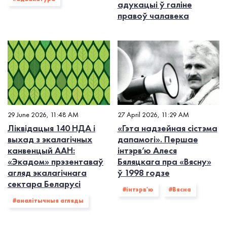
адукацыі ў галіне
правоў чалавека
29 June 2026, 11:48 AM
27 April 2026, 11:29 AM
Ліквідацыя 140 НДА і
«Гэта надзейная сістэма
выхад з экалагiчных
дапамогі». Першае
канвенцый ААН:
інтэрв’ю Алеся
«Экадом» прэзентаваў
Бяляцкага пра «Вясну»
агляд экалагічнага
ў 1998 годзе
сектара Беларусі
#інтэрв'ю
#Вясна
#аналітычныя агляды