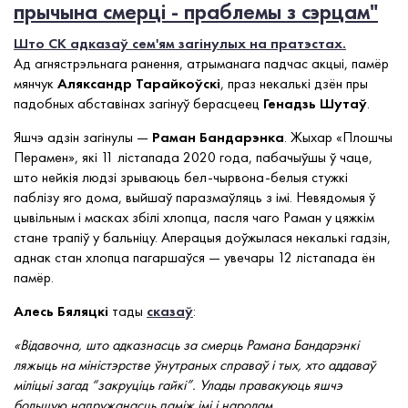
прычына смерці - праблемы з сэрцам"
Што СК адказаў сем'ям загінулых на пратэстах.
Ад агнястрэльнага ранення, атрыманага падчас акцыі, памёр
мянчук
Аляксандр Тарайкоўскі
, праз некалькі дзён пры
падобных абставінах загінуў берасцеец
Генадзь Шутаў
.
Яшчэ адзін загінулы —
Раман Бандарэнка
. Жыхар «Плошчы
Перамен», які 11 лістапада 2020 года, пабачыўшы ў чаце,
што нейкія людзі зрываюць бел-чырвона-белыя стужкі
паблізу яго дома, выйшаў паразмаўляць з імі. Невядомыя ў
цывільным і масках збілі хлопца, пасля чаго Раман у цяжкім
стане трапіў у бальніцу. Аперацыя доўжылася некалькі гадзін,
аднак стан хлопца пагаршаўся — увечары 12 лістапада ён
памёр.
Алесь
Бяляцкі
тады
сказаў
:
«Відавочна, што адказнасць за смерць Рамана Бандарэнкі
ляжыць на міністэрстве ўнутраных справаў і тых, хто аддаваў
міліцыі загад “закруціць гайкі”. Улады правакуюць яшчэ
большую напружанасць паміж імі і народам.