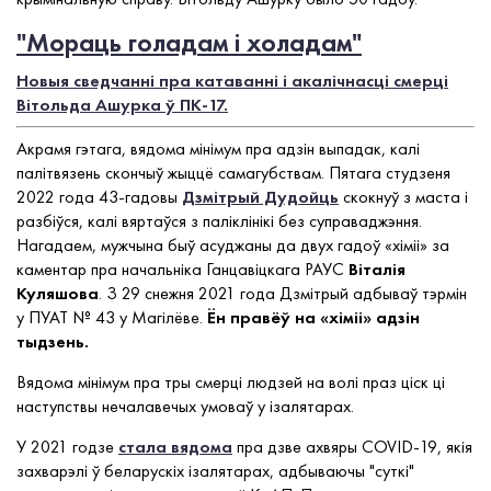
"Мораць голадам і холадам"
Новыя сведчанні пра катаванні і акалічнасці смерці
Вітольда Ашурка ў ПК-17.
Акрамя гэтага, вядома мінімум пра адзін выпадак, калі
палітвязень скончыў жыццё самагубствам. Пятага студзеня
2022 года 43-гадовы
Дзмітрый Дудойць
скокнуў з маста і
разбіўся, калі вяртаўся з паліклінікі без суправаджэння.
Нагадаем, мужчына быў асуджаны да двух гадоў «хіміі» за
каментар пра начальніка Ганцавіцкага РАУС
Віталія
Куляшова
. З 29 снежня 2021 года Дзмітрый адбываў тэрмін
у ПУАТ № 43 у Магілёве.
Ён правёў на «хіміі» адзін
тыдзень.
Вядома мінімум пра тры смерці людзей на волі праз ціск ці
наступствы нечалавечых умоваў у ізалятарах.
У 2021 годзе
стала вядома
пра дзве ахвяры COVID-19, якія
захварэлі ў беларускіх ізалятарах, адбываючы "суткі"