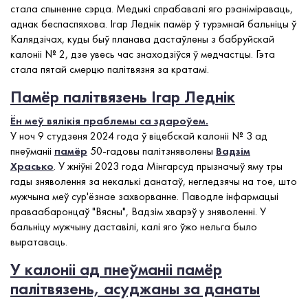
стала спыненне сэрца. Медыкі спрабавалі яго рэаніміраваць,
аднак беспаспяхова.
Ігар Леднік
памёр ў турэмнай бальніцы ў
Калядзічах, куды быў планава дастаўлены з бабруйскай
калоніі № 2, дзе увесь час знаходзіўся ў медчастцы. Гэта
стала пятай смерцю палітвязня за кратамі.
Памёр палітвязень Ігар Леднік
Ён меў вялікія праблемы са здароўем.
У ноч 9 студзеня 2024 года ў віцебскай калоніі № 3 ад
пнеўманіі
памёр
50-гадовы палітзняволены
Вадзім
Храсько
. У жніўні 2023 года Мінгарсуд прызначыў яму тры
гады зняволення за некалькі данатаў, негледзячы на тое, што
мужчына меў сур'ёзнае захворванне. Паводле інфармацыі
праваабаронцаў "Вясны", Вадзім хварэў у зняволенні. У
бальніцу мужчыну даставілі, калі яго ўжо нельга было
выратаваць.
У калоніі ад пнеўманіі памёр
палітвязень, асуджаны за данаты