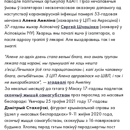
паводле палітычных артыкулаў КаАП. Праз нечалавечыя
ўмовы ў ізалятарах і несвоечасовае аказаную дапамогу ад
наступстваў каранавіруснай інфекцыі памерлі 53-гадовая
мінчанка
Алена Амеліна
(захварэла ў ЦІП на Акрэсціна) і
57-гадовы жыхар Асіповічаў
Сяргей Шчацінка
(захварэў у
Асіповіцкім ІЧУ). Хварэць яны пачалі яшчэ ў ізалятарах, а
пасля адразу трапілі ў лякарні. Але выздаравець так і не
змаглі.
"Алене за адзін дзень стала вельмі блага, яна амаль трупам
ляжала пад нарамі, мы прымушалі яе хоць нешта
з'есці.Лячылася ўсё гэта парацатамолам і, калі зусім чалавеку
блага, антыбіётыкам. З ЦІП Алена адправілася на ШВЛ, і так і
не выкарабкалася", —
згадвалі
пра Амеліну.
За некалькі месяцаў да гэтага ў Мінску 17-гадовы падлетак
скончыў жыццё самагубствам
праз пераслед за масавыя
беспарадкі. Увечары 25 траўня 2021 году 17-гадовы
Дзмітрый Стахоўскі
, фігурант крымінальнай справы за
ўдзел у
«
масавых беспарадках
»
9-11 жніўня 2020 года,
скончыў жыццё самагубствам, скокнуўшы з 16-павярховага
будынка. Хлопец перад гэтым пакінуў перадсмертны пост