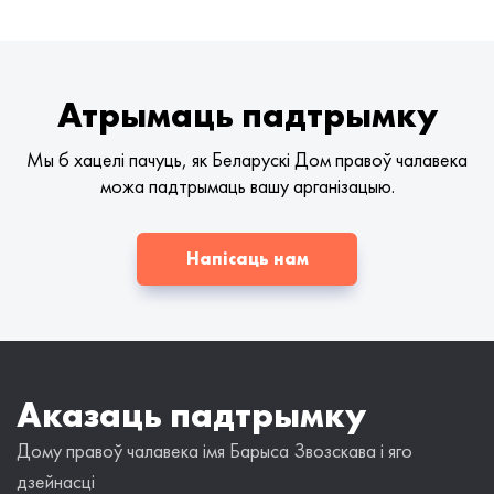
Атрымаць падтрымку
Мы б хацелі пачуць, як Беларускі Дом правоў чалавека
можа падтрымаць вашу арганізацыю.
Напісаць нам
Аказаць падтрымку
Дому правоў чалавека імя Барыса Звозскава і яго
дзейнасці