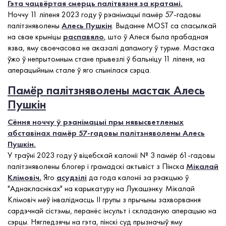
Гэта чацвёртая смерць палітвязня за кратамі.
Ноччу 11 ліпеня 2023 году ў рэанімацыі памёр 57-гадовы
палітзняволены
Алесь Пушкін
. Выданне MOST са спасылкай
на свае крыніцы
распавяло
, што ў Алеся была прабадная
язва, яму своечасова не аказалі дапамогу ў турме. Мастака
ўжо ў непрытомным стане прывезлі ў бальніцу 11 ліпеня, на
аперацыйным стале ў яго спынілася сэрца.
Памёр палітзняволены мастак Алесь
Пушкін
Сёння ноччу ў рэанімацыі пры нявысветленых
абставінах памёр 57-гадовы палітзняволены Алесь
Пушкін.
У траўні 2023 году ў віцебскай калоніі № 3 памёр 61-гадовы
палітзняволены блогер і грамадскі актывіст з Пінска
Мікалай
Клімовіч
.
Яго
асудзілі
да года калоніі за рэакцыю ў
"Аднакласніках" на карыкатуру на Лукашэнку. Мікалай
Клімовіч меў інваліднасць II групы з прычыны захворвання
сардэчнай сістэмы, перанёс інсульт і складаную аперацыю на
сэрцы. Нягледзячы на гэта, пінскі суд прызначыў яму