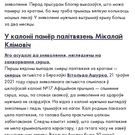
зняволенне. Перад прысудам блогер выказаўся, што можа
памерці за кратамі, бо яму трэба прымаць вялікую колькасць
моцных лекаў. У зняволенні мужчына вытрымаў крыху больш
за два месяцы.
У калоніі памёр палітвязень Мікалай
Клімовіч
Яго асудзілі да зняволення, нягледзячы на
захворванне сэрца.
Першы вядомы выпадак смерці палітвязня за кратамі —
смерць
актывіста з Бярозаўкі
Вітольда Ашурка.
21 траўня
2021 году сэрца зняволенага актывіста спынілася ў
шклоўскай калоніі №17. Афіцыйная прычына — спыненне
сэрца, хоць, па словах сваякоў, да зняволення на здароўе
мужчына не скардзіўся. На відэа з калоніі мужчына выглядаў
знясіленым і ледзь трымаўся на нагах. Калі родным паказалі
цела палітвязня, то галава была практычна цалкам
забінтаваная. Следчы камітэт заявіў, што смерць палітвязня
не мела крымінальнага характару, і да гэтага часу не завёў
крымінальную справу. Вітольду Ашурку было 50 гадоў.