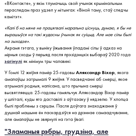
«ВКонтакте», у якім тлумачыць свой учынак крымінальным
пераследам праз удзел у мітынгах: «Віной таму, стаў следчы
камітэт».
«Калі б на мяне не працягвалі маральна ціснуць, думаю, я бы не
вырашыўся на такі жудасны ўчынак як суіцыд. Але мае сілы былі
на зыходзе».
Акрамя гэтага, у выніку ўжывання ўладамі сілы ў адказ на
мірныя сходы ў перыяд пасля прэзідэнцкіх выбараў 2020 года
загінулі
як мінімум тры чалавекі.
У Гомлі 12 жніўня памёр 25-гадовы
Аляксандр Віхор
, якога
амапаўцы затрымалі 9 жніўня. У пасведчанні аб смерці, якое
атрымалі родныя, напісана, што прычына смерці
высвятляецца. 25-гадовы гамяльчук Аляксандар Віхор памёр
у шпіталі, куды яго даставілі з аўтазаку ў нядзелю. У хлопца
былі праблемы з сэрцам. Пасля доўгага знаходжання ў
душнай машыне ён паскардзіўся на дрэннае самаадчуванне,
але амапаўцы не звярнулі на гэта ўвагі.
"Зламаныя рэбры, грудзіна, але