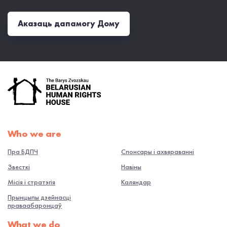
Аказаць дапамогу Дому
Who we are
Пра БДПЧ
Спонсары і ахвяраванні
Звесткі
Навiны
Місія і стратэгія
Каляндар
Прынцыпы дзейнасці
праваабаронцаў
What we do