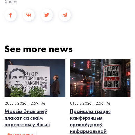
Share
See more news
20 July 2026, 12:59 PM
01 July 2026, 12:56 PM
Максім Знак зняў
Прайшла трэцяя
плакат са сваім
канфэрэнцыя
партрэтам у Вільні
правайдэраў
нефармальнай
#адвакатура