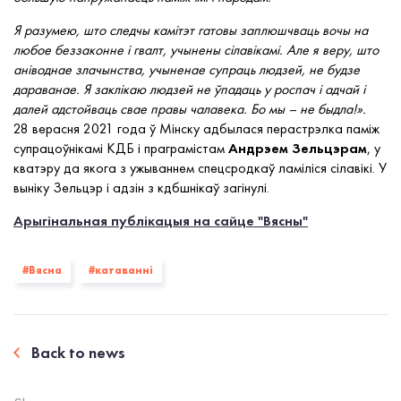
Я разумею, што следчы камітэт гатовы заплюшчваць вочы на
любое беззаконне і гвалт, учынены сілавікамі. Але я веру, што
аніводнае злачынства, учыненае супраць людзей, не будзе
дараванае. Я заклікаю людзей не ўпадаць у роспач і адчай і
далей адстойваць свае правы чалавека. Бо мы – не быдла!».
28 верасня 2021 года ў Мінску адбылася перастрэлка паміж
супрацоўнікамі КДБ і праграмістам
Андрэем Зельцэрам
, у
кватэру да якога з ужываннем спецсродкаў ламіліся сілавікі. У
выніку Зельцэр і адзін з кдбшнікаў загінулі.
Арыгінальная публікацыя на сайце "Вясны"
#Вясна
#катаванні
Back to news