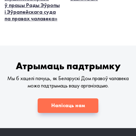
ў працы Рады Эўропы
і Эўрапейскага суда
па правах чалавека»
Атрымаць падтрымку
Мы б хацелі пачуць, як Беларускі Дом правоў чалавека
можа падтрымаць вашу арганізацыю.
Напісаць нам