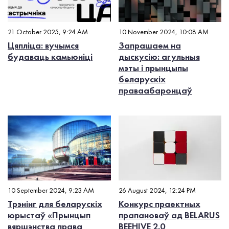
21 October 2025, 9:24 AM
10 November 2024, 10:08 AM
Цяпліца: вучымся
Запрашаем на
будаваць камьюніці
дыскусію: агульныя
мэты і прынцыпы
беларускіх
праваабаронцаў
10 September 2024, 9:23 AM
26 August 2024, 12:24 PM
Трэнінг для беларускіх
Конкурс праектных
юрыстаў «Прынцып
прапановаў ад BELARUS
вяршэнства права
BEEHIVE 2.0