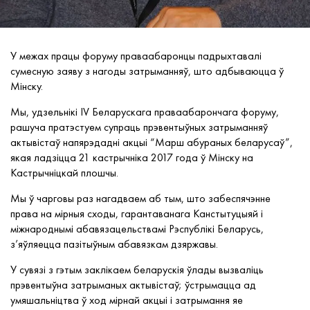
У межах працы форуму праваабаронцы падрыхтавалі
сумесную заяву з нагоды затрыманняў, што адбываюцца ў
Мінску.
Мы, удзельнікі IV Беларускага праваабарончага форуму
,
рашуча пратэстуем супраць прэвентыўных затрыманняў
актывістаў напярэдадні акцыі “Марш абураных беларусаў”,
якая ладзіцца 21 кастрычніка 2017 года ў Мінску на
Кастрычніцкай плошчы.
Мы ў чарговы раз нагадваем аб тым, што забеспячэнне
права на мірныя сходы, гарантаванага Канстытуцыяй і
міжнароднымі абавязацельствамі Рэспублікі Беларусь,
з’яўляецца пазітыўным абавязкам дзяржавы.
У сувязі з гэтым заклікаем беларускія ўлады вызваліць
прэвентыўна затрыманых актывістаў; ўстрымацца ад
умяшальніцтва ў ход мірнай акцыі і затрымання яе