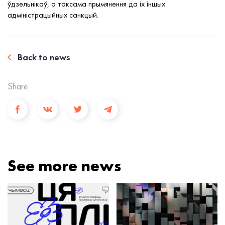
ўдзельнікаў, а таксама прымянення да іх іншых
адміністрацыйных санкцый.
Back to news
Share
See more news