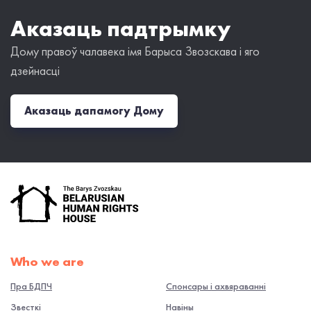
Аказаць падтрымку
Дому правоў чалавека імя Барыса Звозскава і яго
дзейнасці
Аказаць дапамогу Дому
Who we are
Пра БДПЧ
Спонсары і ахвяраванні
Звесткі
Навiны