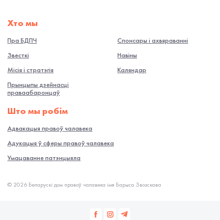
Хто мы
Пра БДПЧ
Спонсары і ахвяраванні
Звесткі
Навiны
Місія і стратэгія
Каляндар
Прынцыпы дзейнасці
праваабаронцаў
Што мы робiм
Адвакацыя правоў чалавека
Адукацыя ў сферы правоў чалавека
Умацаванне патэнцыяла
© 2026 Беларускі дом правоў чалавека імя Барыса Звозскава