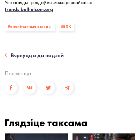
Усе агляды трэндаў вы можаце знайсці на
trends.belhelcom.org
#аналітычныя агляды
#БХК
Вярнуцца да падзей
Падзялiцца
Глядзiце таксама