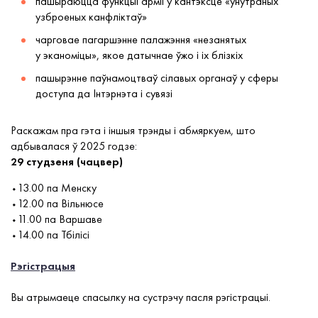
пашыраюцца функцыі арміі ў кантэксце «унутраных
узброеных канфліктаў»
чарговае пагаршэнне палажэння «незанятых
у эканоміцы», якое датычнае ўжо і іх блізкіх
пашырэнне паўнамоцтваў сілавых органаў у сферы
доступа да Інтэрнэта і сувязі
Раскажам пра гэта і іншыя трэнды і абмяркуем, што
адбывалася ў 2025 годзе:
29 студзеня (чацвер)
⬩13.00 па Менску
⬩12.00 па Вільнюсе
⬩11.00 па Варшаве
⬩14.00 па Тбілісі
Рэгістрацыя
Вы атрымаеце спасылку на сустрэчу пасля рэгістрацыі.