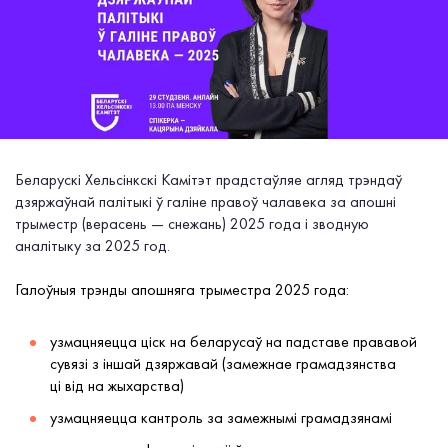
Беларускі Хельсінкскі Камітэт прадстаўляе агляд трэндаў
дзяржаўнай палітыкі ў галіне правоў чалавека за апошні
трыместр (верасень — снежань) 2025 года і зводную
аналітыку за 2025 год.
Галоўныя трэнды апошняга трыместра 2025 года:
узмацняецца ціск на беларусаў на падставе прававой
сувязі з іншай дзяржавай (замежнае грамадзянства
ці від на жыхарства)
узмацняецца кантроль за замежнымі грамадзянамі