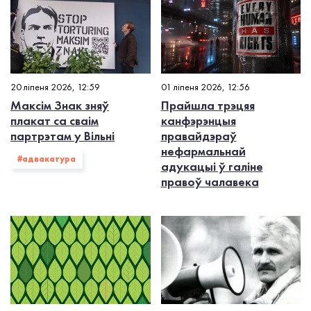
20 ліпеня 2026, 12:59
01 ліпеня 2026, 12:56
Максім Знак зняў
Прайшла трэцяя
плакат са сваім
канфэрэнцыя
партрэтам у Вільні
правайдэраў
нефармальнай
#адвакатура
адукацыі ў галіне
правоў чалавека