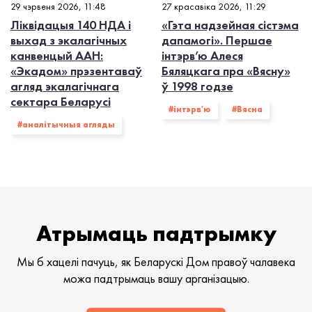
29 чэрвеня 2026, 11:48
27 красавіка 2026, 11:29
Ліквідацыя 140 НДА і
«Гэта надзейная сістэма
выхад з экалагiчных
дапамогі». Першае
канвенцый ААН:
інтэрв’ю Алеся
«Экадом» прэзентаваў
Бяляцкага пра «Вясну»
агляд экалагічнага
ў 1998 годзе
сектара Беларусі
#інтэрв'ю
#Вясна
#аналітычныя агляды
Атрымаць падтрымку
Мы б хацелі пачуць, як Беларускі Дом правоў чалавека
можа падтрымаць вашу арганізацыю.