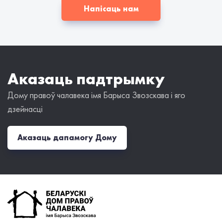
Напісаць нам
Аказаць падтрымку
Дому правоў чалавека імя Барыса Звозскава і яго
дзейнасці
Аказаць дапамогу Дому