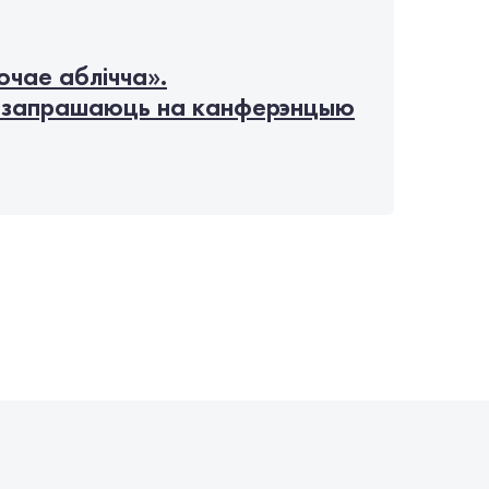
очае аблічча».
запрашаюць на канферэнцыю