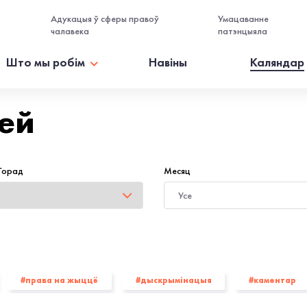
Адукацыя ў сферы правоў
Умацаванне
чалавека
патэнцыяла
Што мы робiм
Навiны
Каляндар
ей
 Горад
Месяц
#права на жыццё
#дыскрымінацыя
#каментар
onstanta
#Lawtrend
#БХК
#Прававая ініцыятыва