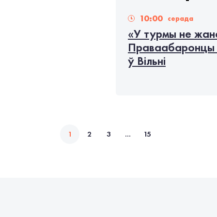
10:00
серада
«У турмы не жан
Праваабаронцы 
ў Вільні
1
2
3
...
15