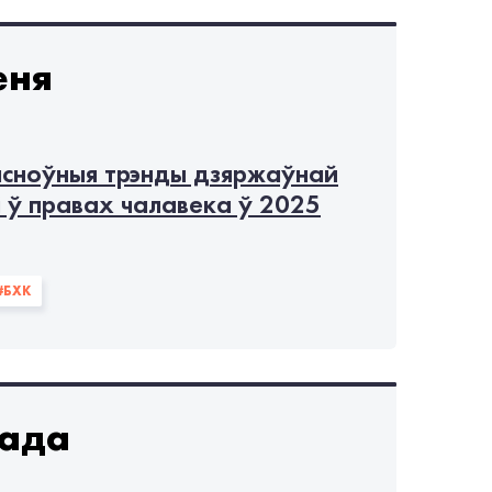
#Human Rights Watch
#катаванні
еня
Line Defenders
#Amnesty International
палiтвязнi
асноўныя трэнды дзяржаўнай
і ў правах чалавека ў 2025
#БХК
пада