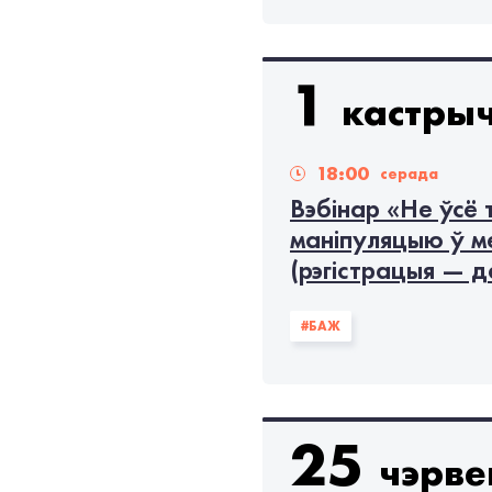
1
кастрыч
18:00
серада
Вэбінар «Не ўсё 
маніпуляцыю ў м
(рэгістрацыя — д
#БАЖ
25
чэрве