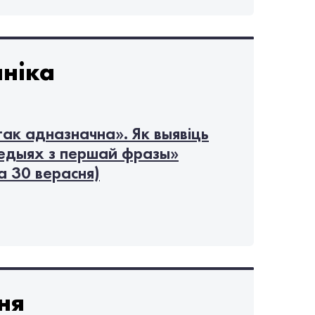
ніка
так адназначна». Як выявіць
едыях з першай фразы»
а 30 верасня)
ня