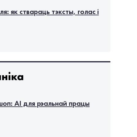
я: як ствараць тэксты, голас і
ніка
оп: AI для рэальнай працы