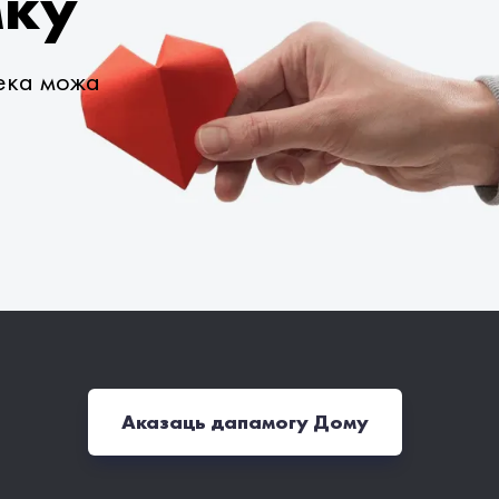
мку
века можа
Аказаць дапамогу Дому