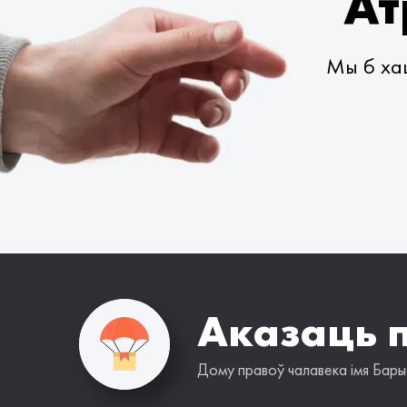
Ат
Мы б хац
Аказаць 
Дому правоў чалавека імя Барыс