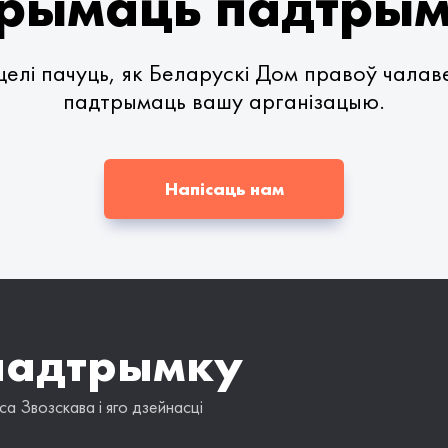
рымаць падтры
елі пачуць, як Беларускі Дом правоў чала
падтрымаць вашу арганізацыю.
Напісаць нам
падтрымку
а Звозскава і яго дзейнасці