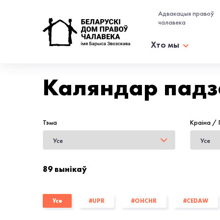
Адвакацыя правоў
чалавека
Хто мы
Каляндар падз
Тэма
Краiна /
89 вынікаў
Усе
#UPR
#OHCHR
#CEDAW
#аналітычныя агляды
#інтэрв'ю
#Human C