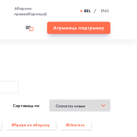
Абарона
BEL
/
ENG
праваабаронцаў
Атрымаць падтрымку
Cартаваць па:
#Права на абарону
#Libereco
#Беларускі ПЭН
#Вясна
#БАЖ