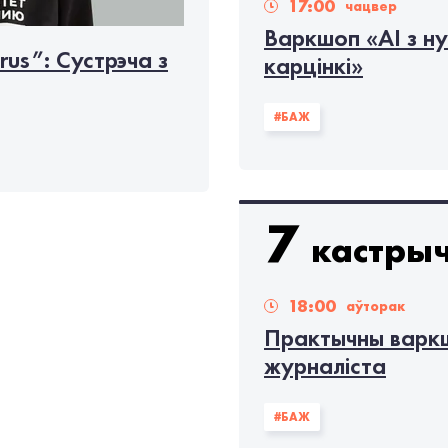
17:00
чацвер
Варкшоп «АІ з нул
rus”: Cустрэча з
карцінкі»
#БАЖ
7
кастрыч
18:00
аўторак
Практычны варкш
журналіста
#БАЖ