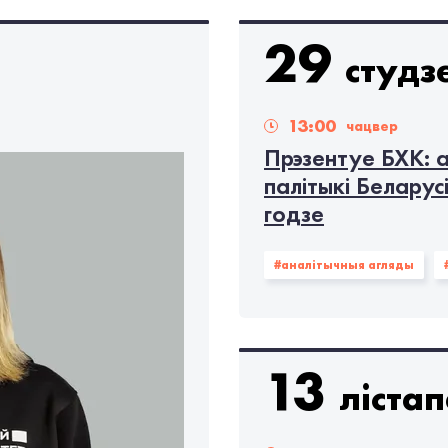
#OMCT
#АБСЕ
#ААН
#Міжнародныя навіны
29
студз
вабода слова
#справядлівы суд
#адвакатура
#Front 
#
13:00
чацвер
Прэзентуе БХК: 
палітыкі Беларус
годзе
#аналітычныя агляды
13
ліста