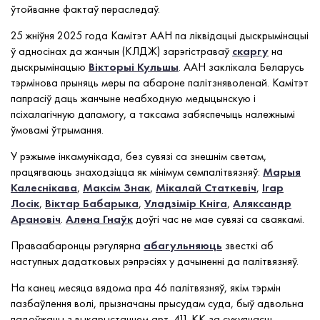
ўтойванне фактаў пераследаў.
25 жніўня 2025 года Камітэт ААН па ліквідацыі дыскрымінацыі
ў адносінах да жанчын (КЛДЖ) зарэгістраваў
скаргу
на
дыскрымінацыю
Вікторыі Кульшы
. ААН заклікала Беларусь
тэрмінова прыняць меры па абароне палітзняволенай. Камітэт
папрасіў даць жанчыне неабходную медыцынскую і
псіхалагічную дапамогу, а таксама забяспечыць належнымі
ўмовамі ўтрымання.
У рэжыме інкамунікада, без сувязі са знешнім светам,
працягваюць знаходзіцца як мінімум семпалітвязняў:
Марыя
Калеснікава
,
Максім Знак
,
Мікалай Статкевіч
,
Ігар
Лосік
,
Віктар Бабарыка
,
Уладзімір Кніга
,
Аляксандр
Арановіч
.
Алена Гнаўк
доўгі час не мае сувязі са сваякамі.
Праваабаронцы рэгулярна
абагульняюць
звесткі аб
наступных дадатковых рэпрэсіях у дачыненні да палітвязняў.
На канец месяца вядома пра 46 палітвязняў, якім тэрмін
пазбаўлення волі, прызначаны прысудам суда, быў адвольна
падоўжаны з выкарыстаннем арт. 411 КК за сукупнасць