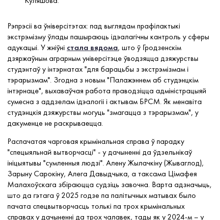
Куляшова.
Рэпрэсіі ва ўніверсітэтах: пад выглядам прафілактыкі
экстрэмізму ўлады пашыраюць ідэалагічны кантроль у сферы
адукацыі. У жніўні
стала вядома
, што ў Гродзенскім
дзяржаўным аграрным універсітэце ўводзяцца дзяжурствы
студэнтаў у інтэрнатах "для барацьбы з экстрэмізмам і
тэрарызмам". Згодна з новым "Палажэннем аб студэнцкім
інтэрнаце", выхаваўчая работа праводзіцца адміністрацыяй
сумесна з аддзелам ідэалогіі і актывам БРСМ. Як менавіта
студэнцкія дзяжурствы могуць "змагацца з тэрарызмам", у
дакуменце не раскрываецца.
Распачатая чарговая крымінальная справа ў парадку
"спецыяльнай вытворчасці" - у дачыненні да ўдзельнікаў
ініцыятывы "сумленныя людзі". Алену Жылачкіну (Жываглод),
Зарыну Сарокіну, Алега Давыдчыка, а таксама Цімафея
Малахоўскага збіраюцца судзіць завочна. Варта адзначыць,
што да гэтага ў 2025 годзе па палітычных матывах было
пачата спецвытворчасць толькі па трох крымінальных
справах у дачыненні да трох чалавек, тады як у 2024-м – у