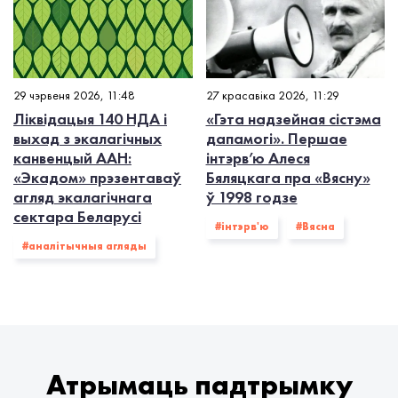
29 чэрвеня 2026, 11:48
27 красавіка 2026, 11:29
Ліквідацыя 140 НДА і
«Гэта надзейная сістэма
выхад з экалагiчных
дапамогі». Першае
канвенцый ААН:
інтэрв’ю Алеся
«Экадом» прэзентаваў
Бяляцкага пра «Вясну»
агляд экалагічнага
ў 1998 годзе
сектара Беларусі
#інтэрв'ю
#Вясна
#аналітычныя агляды
Атрымаць падтрымку