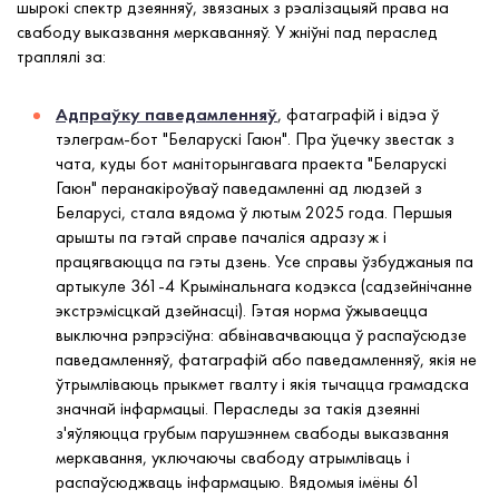
шырокі спектр дзеянняў, звязаных з рэалізацыяй права на
свабоду выказвання меркаванняў. У жніўні пад пераслед
траплялі за:
Адпраўку паведамленняў
, фатаграфій і відэа ў
тэлеграм-бот "Беларускі Гаюн". Пра ўцечку звестак з
чата, куды бот маніторынгавага праекта "Беларускі
Гаюн" перанакіроўваў паведамленні ад людзей з
Беларусі, стала вядома ў лютым 2025 года. Першыя
арышты па гэтай справе пачаліся адразу ж і
працягваюцца па гэты дзень. Усе справы ўзбуджаныя па
артыкуле 361-4 Крымінальнага кодэкса (садзейнічанне
экстрэмісцкай дзейнасці). Гэтая норма ўжываецца
выключна рэпрэсіўна: абвінавачваюцца ў распаўсюдзе
паведамленняў, фатаграфій або паведамленняў, якія не
ўтрымліваюць прыкмет гвалту і якія тычацца грамадска
значнай інфармацыі. Пераследы за такія дзеянні
з'яўляюцца грубым парушэннем свабоды выказвання
меркавання, уключаючы свабоду атрымліваць і
распаўсюджваць інфармацыю. Вядомыя імёны 61