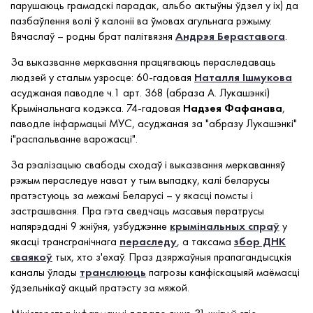
парушаюць грамадскі парадак, альбо актыўны ўдзел у іх) да
пазбаўлення волі ў калоніі ва ўмовах агульнага рэжыму.
Вячаслаў – родны брат палітвязня
Андрэя Бераставога
.
За выказванне меркавання працягваюць пераследаваць
людзей у сталым узросце: 60-гадовая
Наталля Ішмукова
асуджаная паводле ч.1 арт. 368 (абраза А. Лукашэнкі)
Крымінальнага кодэкса. 74-гадовая
Надзея Фафанава
,
паводле інфармацыі МУС, асуджаная за "абразу Лукашэнкі"
і"распальванне варожасці".
За рэалізацыю свабоды сходаў і выказвання меркаванняў
рэжым пераследуе нават у тым выпадку, калі беларусы
пратэстуюць за межамі Беларусі – у якасці помсты і
застрашвання. Пра гэта сведчаць масавыя ператрусы
напярэдадні 9 жніўня, узбуджэнне
крымінальных спраў
у
якасці трансгранічнага
пераследу
, а таксама
збор ДНК
сваякоў
тых, хто з'ехаў. Праз дзяржаўныя прапагандысцкія
каналы ўлады
транслююць
пагрозы канфіскацыяй маёмасці
ўдзельнікаў акцый пратэсту за мяжой.