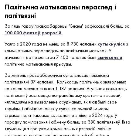
Палітычна матываваны пераслед і
палітвязні
За пяць гадоў праваабаронцы "Вясны" зафіксавалі больш за
100 000 фактаў рэпрэсій.
Усяго з 2020 года не менш за 8 730 чалавек
сутыкнуліся
з
крымінальным пераследам па палітычных матывах. У
дачыненні да не менш за 7 400 чалавек былі
вынесеныя
палітычна матываваныя прысуды.
За жнівень праваабарончая супольнасць прызнала
палітвязнямі 37 чалавек. Колькасць палітычных зняволеных
на канец месяца склала 1 187 чалавек. Агульная колькасць
палітвязняў застаецца па-ранейшаму крытычна высокай,
нягледзячы на вызваленне асуджаных, якія адбылі свае
тэрміны, і абвінавачаных у сувязі са зменай ім меры
стрымання, а таксама вызваленне з ліпеня 2024 года ў
парадку памілавання і абмену больш за 330 палітвязняў. Гэта
тлумачыцца працягам крымінальных рэпрэсій, якія не
спыняюцца, нягледзячы на заявы ўладаў аб поўным