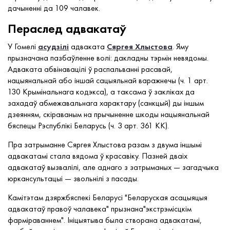
дачыненні да 109 чалавек.
Пераслед адвакатаў
У Гомелі
асудзілі
адваката
Сяргея Хлыстова
. Яму
прызначана пазбаўленне волі: дакладны тэрмін невядомы.
Адваката абвінавацілі ў распальванні расавай,
нацыянальнай або іншай сацыяльнай варажнечы (ч. 1 арт.
130 Крымінальнага кодэкса), а таксама ў закліках да
захадаў абмежавальнага характару (санкцый) ды іншым
дзеянням, скіраваным на прычыненне шкоды нацыянальнай
бяспецы Рэспублікі Беларусь (ч. 3 арт. 361 КК).
Пра затрыманне Сяргея Хлыстова разам з двума іншымі
адвакатамі стала вядома ў красавіку. Пазней дваіх
адвакатаў вызвалілі, але аднаго з затрыманых — загадчыка
юркансультацыі — звольнілі з пасады.
Камітэтам дзяржбяспекі Беларусі "Беларуская асацыяцыя
адвакатаў правоў чалавека" прызнана"экстрэмісцкім
фарміраваннем". Ініцыятыва была створана адвакатамі,