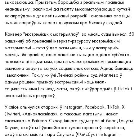
выказваюцца. Пры гэтым барацьба з рэальнымі праявамі
неанацызму і заклікамі да гвалту выкарыстоўваюцца хутчэй
як апраўданне для легітымацыі рэпрэсій і ачарнення апазіцыі,
чым як сапраўдны клопат дзяржавы пра бяспеку людзей.
Канвеер "экстрэмісцкіх матэрыялаў": за месяц суды вынеслі 50
рашэнняў аб прызнанні інтэрнэт-рэсурсаў экстрэмісцкімі
матэрыяламі – гэта ў два разы менш, чым у папярэднім
месяцы. Як правіла, адно рашэнне тычыцца аднаго суб'екта-
чалавека ці ініцыятывы, пры гэтым экстрэмісцкімі прызнаюцца
звычайна акаўнты ва ўсіх сацыяльных сетках. Аднак бываюць
і выключэнні. Так, у жніўні Ленінскі раённы суд Магілёва ў
адным рашэнні прызнаў экстрэмісцкімі нацыянал-
сацыялістычныя і скінхэд-чаты, акаўнт «Еўрарадыё» ў TikTok і
некалькі іншых рэсурсаў.
У спісе апынуліся старонкі ў Instagram, Facebook, TikTok, X
(Twitter), «Аднакласніках», а таксама лагатыпы і нават
спасылка на Patreon. Сярод іншага туды трапілі: блог Дануты
Хлусня, акаўнты Еўрапейскага гуманітарнага ўніверсітэта,
акаўнты актывіста Ігара Случака (Фэйсбук і Instagram –