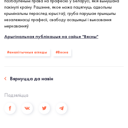
пазбаўленымі права на прафесію ў Беларусі, якія вымушана
пакінулі краіну. Рашэнне, якое можа пацягнуць адвольны
крымінальны пераслед юрыстаў, груба парушае прынцыпы
незалежнасці прафесіі, свабоду асацыяцыі і выказвання
меркаванняў.
Арыгінальная публікацыя на сайце "Вясны"
#аналітычныя агляды
#Вясна
Вярнуцца да навiн
Падзялiцца