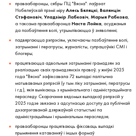
праваабаронцы, сябры ПЦ "Вясна": лаўрэат
Нобелеўскай прэміі міру
Алесь Бяляцкі
,
Валянцін
Стэфановіч
,
Уладзімір Лабковіч
,
Марыя Рабкова
,
а таксама праваабаронца
Наста Лойка
, асуджаныя
да пазбаўлення волі, утрымліваюцца ў зняволенні;
падвяргаюцца рэпрэсіям, уключаючы пазбаўленне волі,
затрыманні і ператрусы, журналісты, супрацоўнікі СМІ і
блогеры;
працягваюцца адвольныя затрыманні грамадзян за
рэалізацыю сваіх грамадзянскіх правоў; у жніўні 2025
года "Вясна" зафіксавала 72 выпадкі палітычна
матываваных рэпрэсій (у тым ліку затрыманні, ператрусы
і г.д.), якія вынікаюць з крымінальнага і адміністрацыйнага
пераследу. Скарачэнне вядомых выпадкаў рэпрэсій у
2025 годзе звязана з адсутнасцю доступу да публічнай
дэзагрэгаванай дзяржаўнай статыстыкі па
адміністрацыйным і крымінальным пераследзе;
праваабаронцы працягваюць фіксаваць выпадкі
прымянення катаванняў і іншых формаў