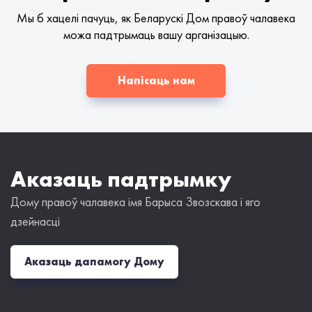
Мы б хацелі пачуць, як Беларускі Дом правоў чалавека
можа падтрымаць вашу арганізацыю.
Напісаць нам
Аказаць падтрымку
Дому правоў чалавека імя Барыса Звозскава і яго
дзейнасці
Аказаць дапамогу Дому