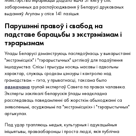
Міністэрства інфармацыі дадало яшчэ 31 кнігу ў спіс
забароненых да распаўсюджвання ў Беларусі друкаваных
выданняў. Агулам у спісе 141 пазіцыя.
Парушэнні правоў і свабод на
падставе барацьбы з экстрэмізмам і
тэрарызмам
Улады Беларусі дэманструюць паслядоўнасць у выкарыстанні
"экстрэмісцкіх" і "тэрарыстычных" цэтлікаў для падаўлення
іншадумства. Спісы і прысуды носяць масавы і адвольны
характар, служаць сродкам цэнзуры і кантролю над
грамадствам – гэта, у прыватнасці, таксама было
адзначана
групай экспертаў Савета па правах чалавека.
Эксперты заклікалі беларускія ўлады неадкладна
расследаваць паведамленні аб жорсткім абыходжанні са
зняволенымі, асуджанымі па "экстрэмісцкіх» і "тэрарыстычных"
артыкулах.
Пад удар трапляюць медыя, культурныя і адукацыйныя
ініцыятывы, праваабаронцы і проста людзі, якія публічна