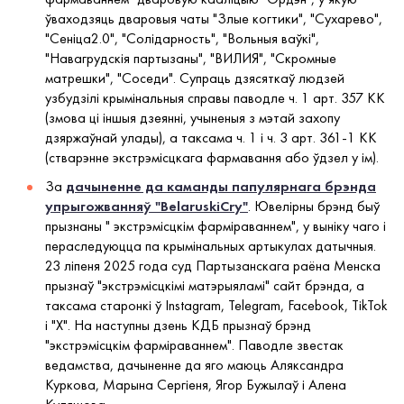
ўваходзяць дваровыя чаты "Злые когтики", "Сухарево",
"Сеніца2.0", "Солідарность", "Вольныя ваўкі",
"Навагрудскія партызаны", "ВИЛИЯ", "Скромные
матрешки", "Соседи". Супраць дзясяткаў людзей
узбудзілі крымінальныя справы паводле ч. 1 арт. 357 КК
(змова ці іншыя дзеянні, учыненыя з мэтай захопу
дзяржаўнай улады), а таксама ч. 1 і ч. 3 арт. 361-1 КК
(стварэнне экстрэмісцкага фармавання або ўдзел у ім).
За
дачыненне да каманды папулярнага брэнда
упрыгожванняў "BelaruskiCry"
. Ювелірны брэнд быў
прызнаны " экстрэмісцкім фарміраваннем", у выніку чаго і
пераследуюцца па крымінальных артыкулах датычныя.
23 ліпеня 2025 года суд Партызанскага раёна Менска
прызнаў "экстрэмісцкімі матэрыяламі" сайт брэнда, а
таксама старонкі ў Instagram, Telegram, Facebook, TikTok
і "Х". На наступны дзень КДБ прызнаў брэнд
"экстрэмісцкім фарміраваннем". Паводле звестак
ведамства, дачыненне да яго маюць Аляксандра
Куркова, Марына Сергіеня, Ягор Бужылаў і Алена