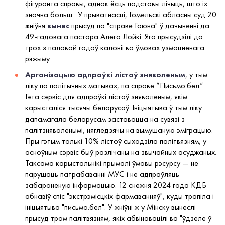
фігуранта справы, аднак ёсць падставы лічыць, што іх
значна больш. У прыватнасці, Гомельскі абласны суд 20
жніўня
вынес
прысуд па "справе Гаюна" ў дачыненні да
49-гадовага пастара Алега Лойкі. Яго прысудзілі да
трох з паловай гадоў калоніі ва ўмовах узмоцненага
рэжыму.
Арганізацыю адпраўкі лістоў зняволеным
, у тым
ліку па палітычных матывах, па справе “Письмо.бел”.
Гэта сэрвіс для адпраўкі лістоў зняволеным, якім
карысталіся тысячы беларусаў. Ініцыятыва ў тым ліку
дапамагала беларусам заставацца на сувязі з
палітзняволенымі, нягледзячы на вымушаную эміграцыю.
Пры гэтым толькі 10% лістоў сыходзіла палітвязням, у
асноўным сэрвіс быў разлічаны на звычайных асуджаных.
Таксама карыстальнікі прымалі ўмовы рэсурсу — не
парушаць патрабаванні МУС і не адпраўляць
забароненую інфармацыю. 12 снежня 2024 года КДБ
абнавіў спіс "экстрэмісцкіх фармаванняў", куды трапіла і
ініцыятыва "письмо.бeл". У жніўні ж у Мінску вынеслі
прысуд тром палітвязням, якіх абвінавацілі ва "ўдзеле ў