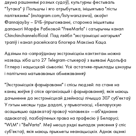
двума рашэннямі розных судоў), культурны фестываль
"Тутака" ў Польшчы і яго атрыбутыка, ініцыятыва "лісты
палітвязням" (instagram.com/listy.warszawa), акаўнт
@annajay.by – БЧБ-ўпрыгожванні, старонка ініцыятывы
дапамогі Марфе Рабковой "FreeMarfa" і сатырычны канал
Chinchinchannelofficial. Пад лэйбл "экстрэмісцкі матэрыял"
трапіў і канал расейскага блогера Максіма Каца.
Адзіным па-сапраўднаму экстрэмісцкім кантэнтам можна
назваць хіба што 27 Telegram-стыкераў з выявамі Адольфа
Гітлера і нацысцкай сімволікі. Усё астатняе-прыклады цэнзуры
і палітычна матываваных абмежаванняў.
"Экстрэмісцкія фарміраванні" і спісы людзей: па стане на
канец жніўня ў спісе арганізацый і фарміраванняў, якія маюць
дачыненне да экстрэмісцкай дзейнасці лічыцца 307 суб'ектаў.
У гэтым месяцы туды дадалі, у прыватнасці, «Беларускую
асацыяцыю адвакатаў правоў чалавека» —аб'яднанне
адвакатаў, пазбаўленых права на прафесію ў Беларусі;
"WLM" і "BelVarta". Меў месца рэдкі выпадак унясення ў спіс
суб'ектаў, якія маюць прыкметы неанацысцкіх. Аднак ацэнкі