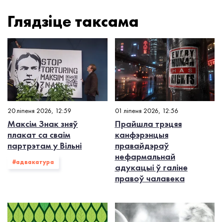
Глядзiце таксама
20 ліпеня 2026, 12:59
01 ліпеня 2026, 12:56
Максім Знак зняў
Прайшла трэцяя
плакат са сваім
канфэрэнцыя
партрэтам у Вільні
правайдэраў
нефармальнай
#адвакатура
адукацыі ў галіне
правоў чалавека