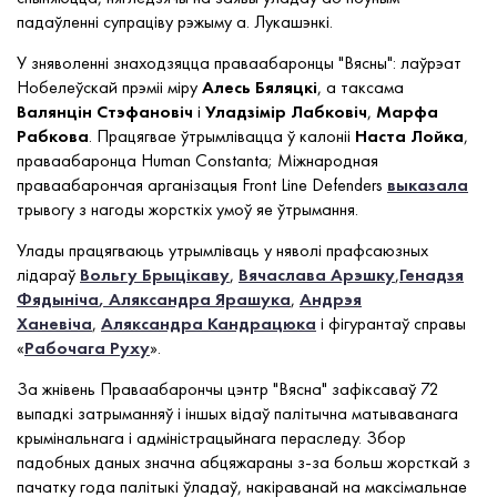
падаўленні супраціву рэжыму а. Лукашэнкі.
У зняволенні знаходзяцца праваабаронцы "Вясны": лаўрэат
Нобелеўскай прэміі міру
Алесь Бяляцкі
, а таксама
Валянцін Стэфановіч
і
Уладзімір Лабковіч
,
Марфа
Рабкова
. Працягвае ўтрымлівацца ў калоніі
Наста Лойка
,
праваабаронца Human Constanta; Міжнародная
праваабарончая арганізацыя Front Line Defenders
выказала
трывогу з нагоды жорсткіх умоў яе ўтрымання.
Улады працягваюць утрымліваць у няволі прафсаюзных
лідараў
Вольгу Брыцікаву
,
Вячаслава Арэшку
,
Генадзя
Фядыніча
, Аляксандра Ярашука
,
Андрэя
Ханевіча
,
Аляксандра Кандрацюка
і фігурантаў справы
«
Рабочага Руху
».
За жнівень Праваабарончы цэнтр "Вясна" зафіксаваў 72
выпадкі затрыманняў і іншых відаў палітычна матываванага
крымінальнага і адміністрацыйнага пераследу. Збор
падобных даных значна абцяжараны з-за больш жорсткай з
пачатку года палітыкі ўладаў, накіраванай на максімальнае