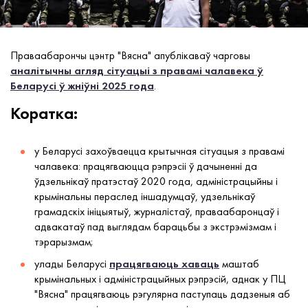
Праваабарончы цэнтр "Вясна" апублікаваў чарговы
аналітычны агляд сітуацыі з правамі чалавека ў
Беларусі ў жніўні 2025 года
.
Коратка:
у Беларусі захоўваецца крытычная сітуацыя з правамі
чалавека: працягваюцца рэпрэсіі ў дачыненні да
ўдзельнікаў пратэстаў 2020 года, адміністрацыйны і
крымінальны пераслед іншадумцаў, удзельнікаў
грамадскіх ініцыятыў, журналістаў, праваабаронцаў і
адвакатаў пад выглядам барацьбы з экстрэмізмам і
тэрарызмам;
улады Беларусі
працягваюць хаваць
маштаб
крымінальных і адміністрацыйных рэпрэсій, аднак у ПЦ
"Вясна" працягваюць рэгулярна паступаць дадзеныя аб