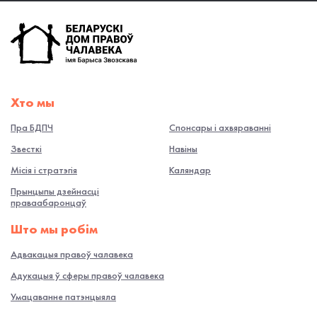
Хто мы
Пра БДПЧ
Спонсары і ахвяраванні
Звесткі
Навiны
Місія і стратэгія
Каляндар
Прынцыпы дзейнасці
праваабаронцаў
Што мы робiм
Адвакацыя правоў чалавека
Адукацыя ў сферы правоў чалавека
Умацаванне патэнцыяла