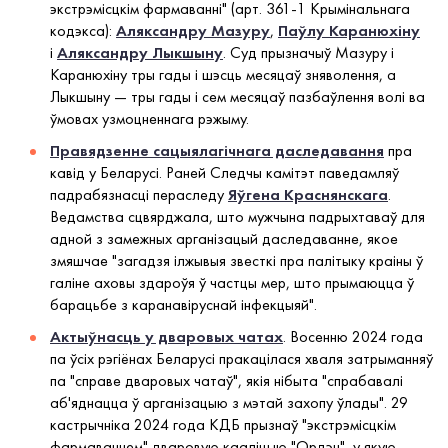
экстрэмісцкім фармаванні" (арт. 361-1 Крымінальнага
кодэкса):
Аляксандру Мазуру
,
Паўлу Каранюхіну
і
Аляксандру Лыкшыну
. Суд прызначыў Мазуру і
Каранюхіну тры гады і шэсць месяцаў зняволення, а
Лыкшыну — тры гады і сем месяцаў пазбаўлення волі ва
ўмовах узмоцненнага рэжыму.
Правядзенне сацыялагічнага даследавання
пра
кавід у Беларусі. Раней Следчы камітэт паведамляў
падрабязнасці пераследу
Яўгена Краснянскага
.
Ведамства сцвярджала, што мужчына падрыхтаваў для
адной з замежных арганізацый даследаванне, якое
змяшчае "загадзя ілжывыя звесткі пра палітыку краіны ў
галіне аховы здароўя ў частцы мер, што прымаюцца ў
барацьбе з каранавіруснай інфекцыяй".
Актыўнасць у дваровых чатах
. Восенню 2024 года
па ўсіх рэгіёнах Беларусі пракацілася хваля затрыманняў
па "справе дваровых чатаў", якія нібыта "спрабавалі
аб'яднацца ў арганізацыю з мэтай захопу ўлады". 29
кастрычніка 2024 года КДБ прызнаў "экстрэмісцкім
фармаваннем" дваровую кааліцыю "Ордэн", у якую