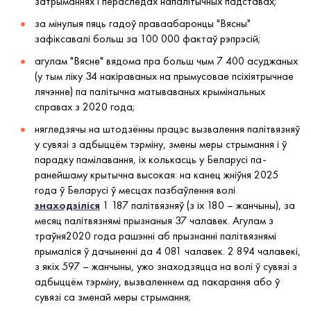
затрыманнях і пераследах напалітычных падставах;
за мінулыя пяць гадоў праваабаронцы "Вясны"
зафіксавалі больш за 100 000 фактаў рэпрэсій;
агулам "Вясне" вядома пра больш чым 7 400 асуджаных
(у тым ліку 34 накіраваных на прымусовае псіхіятрычнае
лячэнне) па палітычна матываваных крымінальных
справах з 2020 года;
нягледзячы на штодзённы працэс вызвалення палітвязняў
у сувязі з адбыццём тэрміну, змены меры стрымання і ў
парадку памілавання, іх колькасць у Беларусі па-
ранейшаму крытычна высокая: на канец жніўня 2025
года ў Беларусі ў месцах пазбаўлення волі
знаходзіліся
1 187 палітвязняў (з іх 180 – жанчыны), за
месяц палітвязнямі прызнаныя 37 чалавек. Агулам з
траўня2020 года рашэнні аб прызнанні палітвязнямі
прымаліся ў дачыненні да 4 081 чалавек. 2 894 чалавекі,
з якіх 597 – жанчыны, ужо знаходзяцца на волі ў сувязі з
адбыццём тэрміну, вызваленнем ад пакарання або ў
сувязі са зменай меры стрымання;