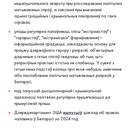
недапушчальнага звароту пры расследаванні палітычна
матываваных спраў, а таксама пры выкананні
адміністрацыйных і крымінальных пакаранняў па такіх
справах;
улады рэгулярна папаўняюць спісы "экстрэмістаў" і
"тэрарыстаў", "экстрэмісцкіх" фарміраванняў і
інфармацыйнай прадукцыі, закладваючы аснову для
працягу дзяржаўнага тэрору і рэпрэсій; аб'ектыўныя
дадзеныя з гэтых спісаў сведчаць аб тым, што
рэпрэсіўныя практыкі істотна не слабеюць. У сувязі з
гэтым няма падстаў казаць пра якое-небудзь змякчэнне
або паслабленне палітычна матываваных рэпрэсій у
Беларусі;
пад пагрозай дысцыплінарнай і крымінальнай
адказнасці палітвязні рэгулярна прыцягваюцца да
прымусовай працы.
Дзярждэпартамэнт ЗША
выпусціў
даклад аб правах
чалавека ў Беларусі за 2024 год.