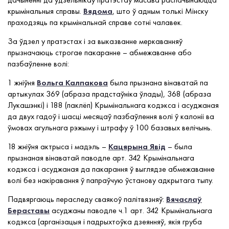
крымінальныя справы.
Вядома
, што ў адным толькі Мінску
праходзяць па крымінальнай справе сотні чалавек.
За ўдзел у пратэстах і за выказванне меркаванняў
прызначаюць строгае пакаранне – абмежаванне або
пазбаўленне волі:
1 жніўня
Вольга Калпакова
была прызнана вінаватай па
артыкулах 369 (абраза прадстаўніка ўлады), 368 (абраза
Лукашэнкі) і 188 (паклёп) Крымінальнага кодэкса і асуджаная
да двух гадоў і шасці месяцаў пазбаўлення волі ў калоніі ва
ўмовах агульнага рэжыму і штрафу ў 100 базавых велічынь.
18 жніўня актрыса і мадэль –
Кацярына Явід
– была
прызнаная вінаватай паводле арт. 342 Крымінальнага
кодэкса і асуджаная да пакарання ў выглядзе абмежаванне
волі без накіравання ў папраўчую ўстанову адкрытага тыпу.
Падвяргаюць пераследу сваякоў палітвязняў:
Вячаслаў
Бераставы
асуджаны паводле ч.1 арт. 342 Крымінальнага
кодэкса (арганізацыя і падрыхтоўка дзеянняў, якія груба