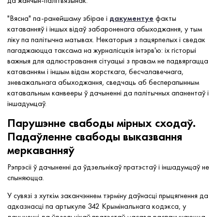
да жанчын-палітвязынак.
"Вясна" па-ранейшаму збірае і
дакументуе
факты
катаванняў і іншых відаў забароненага абыходжання, у тым
ліку па палітычна матывах. Некаторыя з пацярпелых і сведак
пагаджаюцца таксама на журналісцкія інтэрв'ю: іх гісторыі
важныя для адлюстравання сітуацыі з правам не падвяргацца
катаванням і іншым відам жорсткага, бесчалавечнага,
зневажальнага абыходжання, сведчаць аб бесперапынным
катавальным канвееры ў дачыненні да палітычных апанентаў і
іншадумцаў.
Парушэнне свабоды мірных сходаў.
Падаўленне свабоды выказвання
меркаванняў
Рэпрэсіі ў дачыненні да ўдзельнікаў пратэстаў і іншадумцаў не
спыняюцца.
У сувязі з хуткім заканчэннем тэрміну даўнасці прыцягнення да
адказнасці па артыкуле 342 Крымінальнага кодэкса, у
дачыненні да ўдзельнікаў пратэстаў масава распачынаюцца