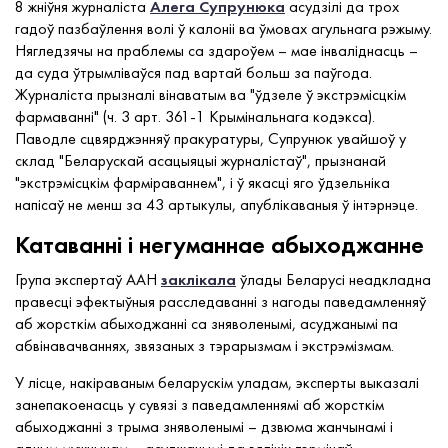
8 жніўня журналіста
Алега Супрунюка
асудзілі да трох
гадоў пазбаўлення волі ў калоніі ва ўмовах агульнага рэжыму.
Нягледзячы на праблемы са здароўем – мае інваліднасць –
да суда ўтрымліваўся пад вартай больш за паўгода.
Журналіста прызналі вінаватым ва "ўдзеле ў экстрэмісцкім
фармаванні" (ч. 3 арт. 361-1 Крымінальнага кодэкса).
Паводле сцвярджэнняў пракуратуры, Супрунюк увайшоў у
склад "Беларускай асацыяцыі журналістаў", прызнанай
"экстрэмісцкім фарміраваннем", і ў якасці яго ўдзельніка
напісаў не менш за 43 артыкулы, апублікаваныя ў інтэрнэце.
Катаванні і негуманнае абыходжанне
Група экспертаў ААН
заклікала
ўлады Беларусі неадкладна
правесці эфектыўныя расследаванні з нагоды паведамленняў
аб жорсткім абыходжанні са зняволенымі, асуджанымі па
абвінавачваннях, звязаных з тэрарызмам і экстрэмізмам.
У лісце, накіраваным беларускім уладам, эксперты выказалі
занепакоенасць у сувязі з паведамленнямі аб жорсткім
абыходжанні з трыма зняволенымі – дзвюма жанчынамі і