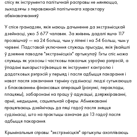
спісу як інструмента палітычнай расправы не мяняюцца,
зыходзячы з пераважнай палітычнага характару
абвінавачванняў.
У спісе грамадзян, якія маюць дачыненне да экстрэмісцкай
дзейнасці, ужо 5 677 чалавек. За жнівень дадалі яшчэ 117
прозвішчаў — на 24 больш, чым у ліпені і на 54 больш, чым у
чэрвені. Падставай уключэння служаць прысуды, якія ўвайшлі
ў дзеянне паводле "экстрэмісцкіх" артыкулаў. Гэты спіс можа
служыць як ускосны і частковы паказчык узроўню рэпрэсій, а
ўладамі выкарыстоўваецца як інструмент кантролю і
дадатковых рэпрэсій у перыяд і пасля адбыцця пакарання і
нават пасля заканчэння тэрміну судзімасці: людзі сутыкаюцца
з блакаваннем фінансавых аперацый (рахункі, пераклады,
плацяжы), забаронамі на працу ў адукацыі, дзяржкіраванні,
арміі, медыцыне, сацыяльнай сферы. Абмежаванні
працягваюць дзейнічаць да пяці гадоў пасля зняцця
судзімасці, што на практыцы азначае да 13 гадоў пасля
адбыцця пакарання.
Крымінальныя справы: "экстрэмісцкія" артыкулы ахопліваюць