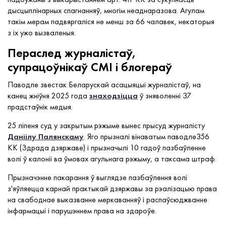
дысцыплінарных спагнанняў, многім неаднаразова. Агулам
такім мерам падвяргаліся не менш за 66 чалавек, некаторыя
з іх ужо вызваленыя.
Пераслед журналістаў,
супрацоўнікаў СМІ і блогераў
Паводле звестак Беларускай асацыяцыі журналістаў, на
канец жніўня 2025 года
знаходзіцца
ў зняволенні 37
прадстаўнік медыя.
25 ліпеня суд у закрытым рэжыме вынес прысуд журналісту
Даніілу Палянскаму
. Яго прызналі вінаватым паводле356
КК (Здрада дзяржаве) і прызначылі 10 гадоў пазбаўленне
волі ў калоніі ва ўмовах агульнага рэжыму, а таксама штраф.
Прызначэнне пакарання ў выглядзе пазбаўлення волі
з'яўляецца карнай практыкай дзяржавы за рэалізацыю права
на свабоднае выказванне меркаванняў і распаўсюджванне
інфармацыі і парушэннем права на здароўе.