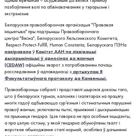
адным мужчынам – асуджанымі да вялікіх тэрмінаў
пазбаўлення волі па абвінавачваннях у тэрарызме і
экстрэмізме.
Беларуская праваабарончая арганізацыя "Прававая
ініцыятыва" пры падтрымцы Праваабарончага
цэнтра "Вясна", Белорусского Хельсинкского Комитета,
Respect-Protect-Fulfill, Human Constanta, Беларускага ПЭНа
накіравала
ў
Камітэт ААН па ліквідацыі
дыскрымінацыі ў адносінах да жанчын
(CEDAW)
афіцыйны зварот з патрабаваннем пачаць
расследаванне ў адпаведнасці з
артыкулам 8
Факультатыўнага пратаколу да Канвенцыі.
Праваабаронцы сабралі і прадставілі шырокія доказы таго,
што ў беларускіх турмах, калоніях і ізалятарах на працягу
многіх гадоў адбываюцца сур’ёзныя і сістэматычныя парушэнні
правоў жанчын, уключаючы пыткі, прыніжэнні і дыскрымінацыю
па прыкмеце гендэра. Ідзе гаворка не пра асобныя інцыдэнты,
а пра цэлую сістэму, у якой гендэрна абумоўлены гвалт і
жорсткае абыходжанне сталі нормай, асабліва ў дачыненні