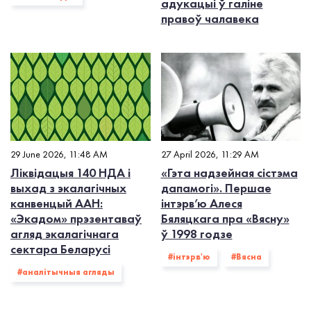
адукацыі ў галіне
правоў чалавека
29 June 2026, 11:48 AM
27 April 2026, 11:29 AM
Ліквідацыя 140 НДА і
«Гэта надзейная сістэма
выхад з экалагiчных
дапамогі». Першае
канвенцый ААН:
інтэрв’ю Алеся
«Экадом» прэзентаваў
Бяляцкага пра «Вясну»
агляд экалагічнага
ў 1998 годзе
сектара Беларусі
#інтэрв'ю
#Вясна
#аналітычныя агляды