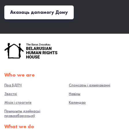
Аказаць дапамогу Дому
Who we are
Пра БДПЧ
Спонсары і ахвяраванні
Звесткі
Навiны
Місія і стратэгія
Каляндар
Прынцыпы дзейнасці
праваабаронцаў
What we do