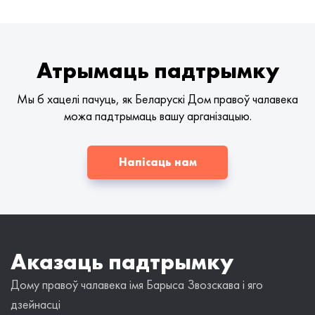
Атрымаць падтрымку
Мы б хацелі пачуць, як Беларускі Дом правоў чалавека
можа падтрымаць вашу арганізацыю.
Напісаць нам
Аказаць падтрымку
Дому правоў чалавека імя Барыса Звозскава і яго
дзейнасці