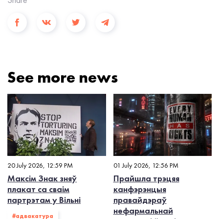
See more news
20 July 2026, 12:59 PM
01 July 2026, 12:56 PM
Максім Знак зняў
Прайшла трэцяя
плакат са сваім
канфэрэнцыя
партрэтам у Вільні
правайдэраў
нефармальнай
#адвакатура