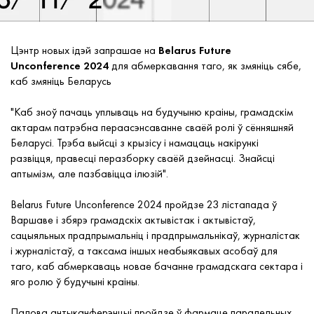
Цэнтр новых ідэй запрашае на
Belarus Future
Unconference 2024
для абмеркавання таго, як змяніць сябе,
каб змяніць Беларусь ️
"Каб зноў пачаць уплываць на будучыню краіны, грамадскім
актарам патрэбна пераасэнсаванне сваёй ролі ў сённяшняй
Беларусі. Трэба выйсці з крызісу і намацаць накірункі
развіцця, правесці перазборку сваёй дзейнасці. Знайсці
аптымізм, але пазбавіцца ілюзій".
Belarus Future Unconference 2024 пройдзе 23 лістапада ў
Варшаве і збярэ грамадскіх актывістак і актывістаў,
сацыяльных прадпрымальніц і прадпрымальнікаў, журналістак
і журналістаў, а таксама іншых неабыякавых асобаў для
таго, каб абмеркаваць новае бачанне грамадскага сектара і
яго ролю ў будучыні краіны.
Палова антыканферэнцыі пройдзе ў фармаце паралельных