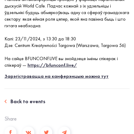
дыскусій World Cafe. Падчас кожнай з іх удзельніцы і
ўдзельнікі будуць абмяркоўваць адну са сфераў грамадскага
сектару: якая ейная роля цяпер, якой яна павінна быць і што
гэтага неабходна.
Калі: 23/11/2024, з 13:30 да 18:30
Дзе: Centrum Kreatywności Targowa (Warszawa, Targowa 56)
На сайце BFUNCONF.LIVE вы знойдзеце імёны спікерак і
спікераў —
https://bfunconf.live/
Зарэгістравацца на канферэнцыю можна тут
Back to events
Share