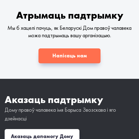
Атрымаць падтрымку
Мы б хацелі пачуць, як Беларускі Дом правоў чалавека
можа падтрымаць вашу арганізацыю.
Напісаць нам
Аказаць падтрымку
Дому правоў чалавека імя Барыса Звозскава і яго
дзейнасці
Аказаць дапамогу Дому