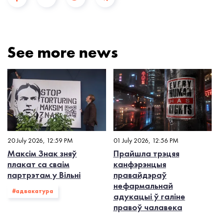
See more news
20 July 2026, 12:59 PM
01 July 2026, 12:56 PM
Максім Знак зняў
Прайшла трэцяя
плакат са сваім
канфэрэнцыя
партрэтам у Вільні
правайдэраў
нефармальнай
#адвакатура
адукацыі ў галіне
правоў чалавека