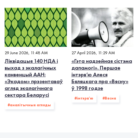
29 June 2026, 11:48 AM
27 April 2026, 11:29 AM
Ліквідацыя 140 НДА і
«Гэта надзейная сістэма
выхад з экалагiчных
дапамогі». Першае
канвенцый ААН:
інтэрв’ю Алеся
«Экадом» прэзентаваў
Бяляцкага пра «Вясну»
агляд экалагічнага
ў 1998 годзе
сектара Беларусі
#інтэрв'ю
#Вясна
#аналітычныя агляды