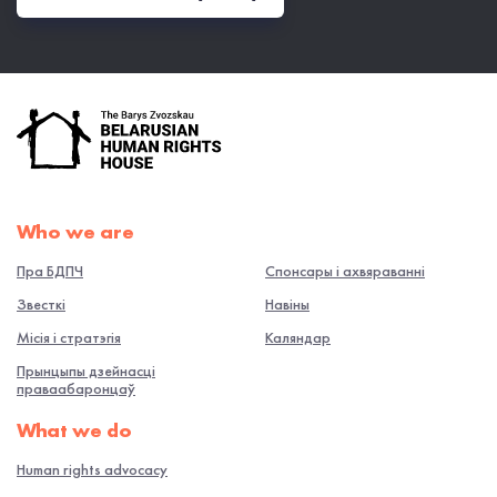
Who we are
Пра БДПЧ
Спонсары і ахвяраванні
Звесткі
Навiны
Місія і стратэгія
Каляндар
Прынцыпы дзейнасці
праваабаронцаў
What we do
Human rights advocacy