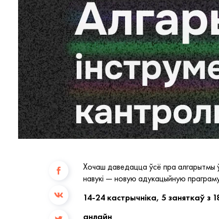
Хочаш даведацца ўсё пра алгарытмы ўл
навукі — новую адукацыйную праграму 
14-24 кастрычніка, 5 заняткаў з 1
анлайн