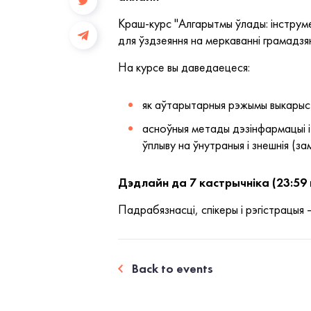
Краш-курс "Алгарытмы ўлады: інструме
для ўздзеяння на меркаванні грамадзян 
На курсе вы даведаецеся:
як аўтарытарныя рэжымы выкарыст
асноўныя метады дэзінфармацыі і
ўплыву на ўнутраныя і знешнія (за
Дэдлайн да 7 кастрычніка (23:59 
Падрабязнасці, спікеры і рэгістрацыя
Back to events