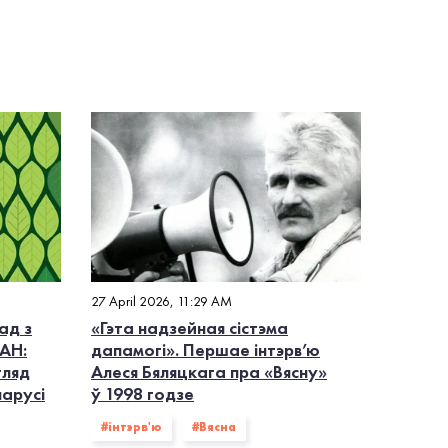
27 April 2026, 11:29 AM
ад з
«Гэта надзейная сістэма
АН:
дапамогі». Першае інтэрв’ю
гляд
Алеся Бяляцкага пра «Вясну»
ларусі
ў 1998 годзе
#інтэрв'ю
#Вясна