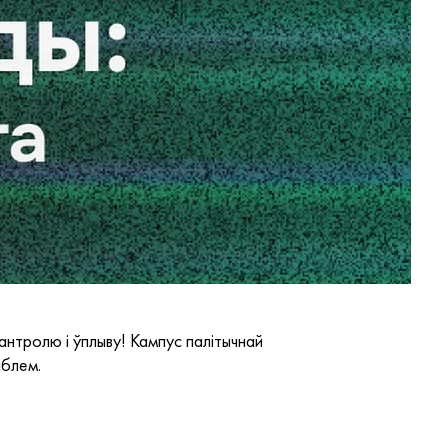
антролю і ўплыву! Кампус палітычнай
аблем.