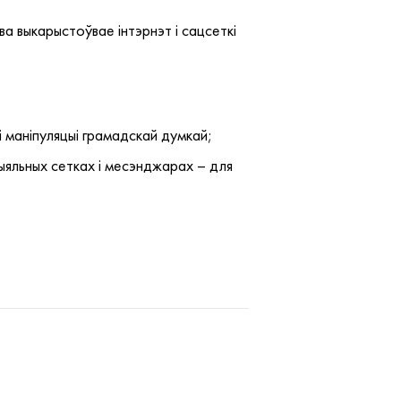
а выкарыстоўвае інтэрнэт і сацсеткі
 маніпуляцыі грамадскай думкай;
ыяльных сетках і месэнджарах – для