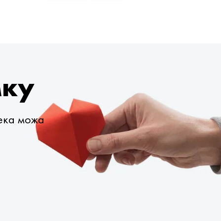
мку
века можа