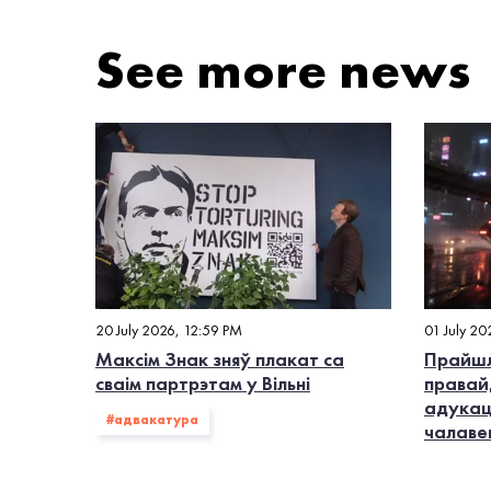
See more news
20 July 2026, 12:59 PM
01 July 20
Максім Знак зняў плакат са
Прайшл
сваім партрэтам у Вільні
правай
адукац
#адвакатура
чалаве