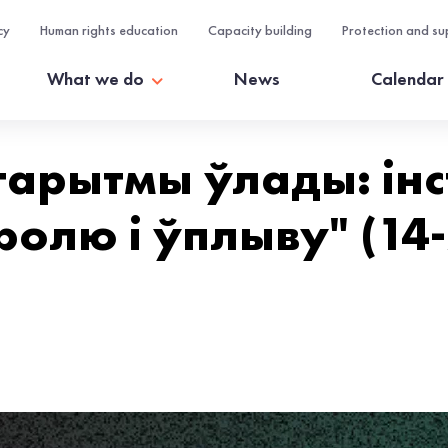
cy
Human rights education
Capacity building
Protection and su
What we do
News
Calendar
гарытмы ўлады: ін
ролю і ўплыву" (14