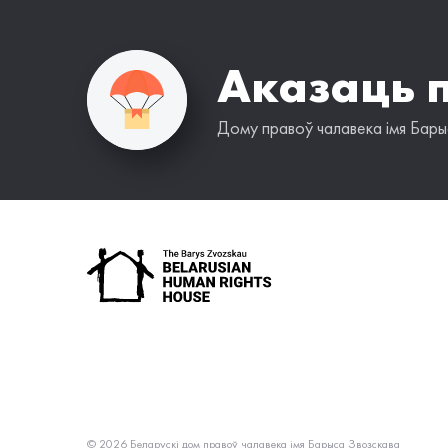
Аказаць 
Дому правоў чалавека імя Барыс
© 2026 Беларускі дом правоў чалавека імя Барыса Звозскава