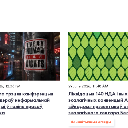
26, 12:56 PM
29 June 2026, 11:48 AM
а трэцяя канфэрэнцыя
Ліквідацыя 140 НДА і вых
дэраў нефармальнай
экалагiчных канвенцый А
ыі ў галіне правоў
«Экадом» прэзентаваў а
ка
экалагічнага сектара Бе
#аналітычныя агляды