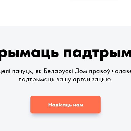
рымаць падтры
елі пачуць, як Беларускі Дом правоў чала
падтрымаць вашу арганізацыю.
Напісаць нам