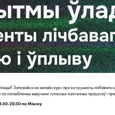
ады? Запісвайся на анлайн-курс пра інструменты лічбавага к
па паглыбленым вывучэнні сучасных палітычных працэсаў і пр
8:30-20:30 па Мінску