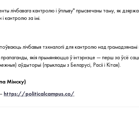
нты лічбавага кантролю і ўплыву" прысвечаны таму, як дзяржав
і кантролю за імі.
оўваюць лічбавыя тэхналогіі для кантролю над грамадзянамі і
 прапаганды, якія прымяняюцца ў інтэрнэце — перш за ўсё сац
межныя) аўдыторыі (прыклады з Беларусі, Расіі і Кітая).
па Мінску)
 —
https://politicalcampus.co/