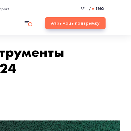
pport
BEL
/
ENG
Атрымаць падтрымку
струменты
-24