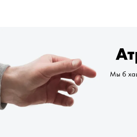
Ат
Мы б хац