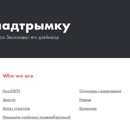
падтрымку
а Звозскава і яго дзейнасці
Who we are
Пра БДПЧ
Спонсары і ахвяраванні
Звесткі
Навiны
Місія і стратэгія
Каляндар
Прынцыпы дзейнасці праваабаронцаў