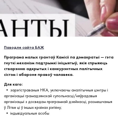
Паводле сайта БАЖ
Праграма малых грантаў Камісіі па дэмакратыі — гэта
гнуткі механізм падтрымкі ініцыятыў, якія спрыяюць
стварэнню адкрытых і канкурэнтных палітычных
сістэм і абароне правоў чалавека.
Для каго:
• зарэгістраваныя НКА, уключаючы аналітычныя цэнтры і
арганізацыі грамадзянскай супольнасці/няўрадавыя
арганізацыі з досведам праграмнай дзейнасці, размешчаныя
ў Літве ці ў іншых краінах рэгіёну;
• індывідуальныя асобы