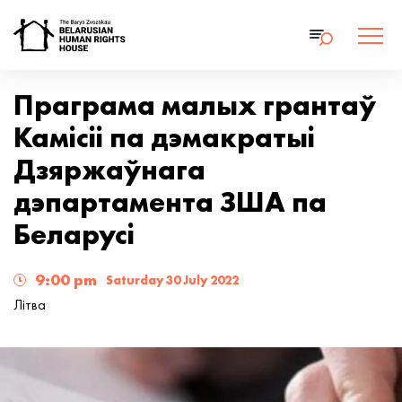
Праграма малых грантаў
Камісіі па дэмакратыі
Дзяржаўнага
дэпартамента ЗША па
Беларусі
9:00 pm
Saturday 30 July 2022
Літва