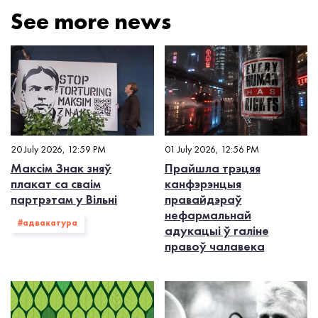
See more news
20 July 2026, 12:59 PM
01 July 2026, 12:56 PM
Максім Знак зняў
Прайшла трэцяя
плакат са сваім
канфэрэнцыя
партрэтам у Вільні
правайдэраў
нефармальнай
#адвакатура
адукацыі ў галіне
правоў чалавека