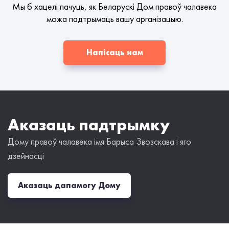
Мы б хацелі пачуць, як Беларускі Дом правоў чалавека
можа падтрымаць вашу арганізацыю.
Напісаць нам
Аказаць падтрымку
Дому правоў чалавека імя Барыса Звозскава і яго
дзейнасці
Аказаць дапамогу Дому