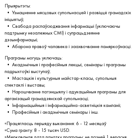
Прыярытэты:
• Узмацненне мясцовых супольнасцей і развіццё грамадскіх
ініцыятыў;
• Свабода распаўсюджвання інфармацыі (уключаючы
падтрымку незалежных СМІ) і супрацьдзеянне
дэзынфармацыі;
• Абарона правоў чалавека і заахвочванне памяркоўнасці.
Праграмы могуць уключаць:
• Акадэмічныя і прафесійныя лекцыі, семінары і праграмы
падрыхтоўкі выступаў;
• Мастацкія і культурныя майстар-класы, супольныя
спектаклі і выставы;
• Нарошчванне патэнцыялу і адукацыйныя праграмы для
арганізацый грамадзянскай супольнасці;
• Інфармацыйныя і інфармацыйна-асветніцкія кампаніі;
• Прафесійныя і акадэмічныя семінары і інш.
▫️Працягласць перыяду выканання: 6 - 12 месяцаў
▫️Сума гранту: 8 - 15 тысяч USD.
▫️Меркаваная дата пачатку праграмы: не пазней 1 верасня