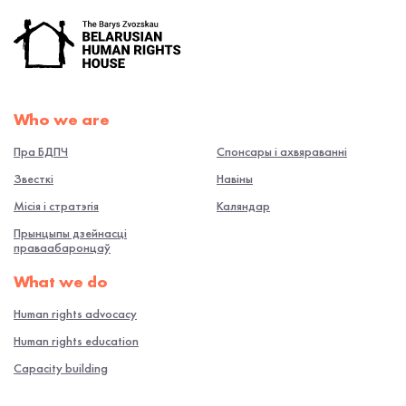
Who we are
Пра БДПЧ
Спонсары і ахвяраванні
Звесткі
Навiны
Місія і стратэгія
Каляндар
Прынцыпы дзейнасці
праваабаронцаў
What we do
Human rights advocacy
Human rights education
Capacity building