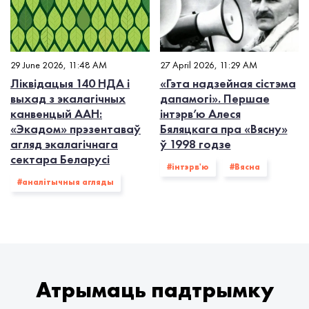
29 June 2026, 11:48 AM
27 April 2026, 11:29 AM
Ліквідацыя 140 НДА і
«Гэта надзейная сістэма
выхад з экалагiчных
дапамогі». Першае
канвенцый ААН:
інтэрв’ю Алеся
«Экадом» прэзентаваў
Бяляцкага пра «Вясну»
агляд экалагічнага
ў 1998 годзе
сектара Беларусі
#інтэрв'ю
#Вясна
#аналітычныя агляды
Атрымаць падтрымку