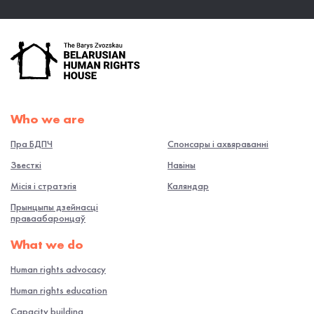
Who we are
Пра БДПЧ
Спонсары і ахвяраванні
Звесткі
Навiны
Місія і стратэгія
Каляндар
Прынцыпы дзейнасці
праваабаронцаў
What we do
Human rights advocacy
Human rights education
Capacity building