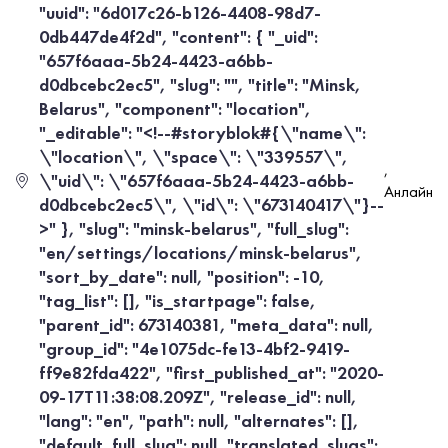
"uuid": "6d017c26-b126-4408-98d7-
0db447de4f2d", "content": { "_uid":
"657f6aaa-5b24-4423-a6bb-
d0dbcebc2ec5", "slug": "", "title": "Minsk,
Belarus", "component": "location",
"_editable": "<!--#storyblok#{\"name\":
\"location\", \"space\": \"339557\",
,
\"uid\": \"657f6aaa-5b24-4423-a6bb-
Анлайн
d0dbcebc2ec5\", \"id\": \"673140417\"}--
>" }, "slug": "minsk-belarus", "full_slug":
"en/settings/locations/minsk-belarus",
"sort_by_date": null, "position": -10,
"tag_list": [], "is_startpage": false,
"parent_id": 673140381, "meta_data": null,
"group_id": "4e1075dc-fe13-4bf2-9419-
ff9e82fda422", "first_published_at": "2020-
09-17T11:38:08.209Z", "release_id": null,
"lang": "en", "path": null, "alternates": [],
"default_full_slug": null, "translated_slugs":