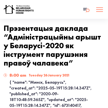
Прэзентацыя даклада
“Адміністрацыйны арышт
у Беларусі-2020 як
інструмент парушэння
правоў чалавека”
8:00 am
Tuesday 26 January 2021
{ "name": "Минск, Беларусь",
"created_at": "2025-05-19T15:28:14.347Z",
"published_at": "2020-09-
18T10:48:59.365Z", "updated_at": "2025-
05-19T15:28:14.347Z", "id": 673140417,