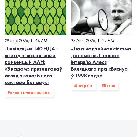
29 June 2026, 11:48 AM
27 April 2026, 11:29 AM
Ліквідацыя 140 НДА і
«Гэта надзейная сістэма
выхад з экалагiчных
дапамогі». Першае
канвенцый ААН:
інтэрв’ю Алеся
«Экадом» прэзентаваў
Бяляцкага пра «Вясну»
агляд экалагічнага
ў 1998 годзе
сектара Беларусі
#інтэрв'ю
#Вясна
#аналітычныя агляды