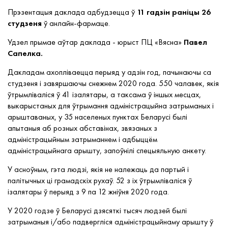
Прэзентацыя даклада адбудзецца ў
11 гадзін раніцы 26
студзеня
ў анлайн-фармаце.
Удзел прымае аўтар даклада - юрыст ПЦ «Вясна»
Павел
Сапелка.
Дакладам ахопліваецца перыяд у адзін год, пачынаючы са
студзеня і завяршаючы снежнем 2020 года. 550 чалавек, якія
ўтрымліваліся ў 41 ізалятары, а таксама ў іншых месцах,
выкарыстаных для ўтрымання адміністрацыйна затрыманых і
арыштаваных, у 35 населеных пунктах Беларусі былі
апытаныя аб розных абставінах, звязаных з
адміністрацыйным затрыманнем і адбыццём
адміністрацыйнага арышту, запоўнілі спецыяльную анкету.
У асноўным, гэта людзі, якія не належаць да партый і
палітычных ці грамадскіх рухаў. 52 з іх ўтрымліваліся ў
ізалятары ў перыяд з 9 па 12 жніўня 2020 года.
У 2020 годзе ў Беларусі дзясяткі тысяч людзей былі
затрыманыя і/або падвергліся адміністрацыйнаму арышту ў