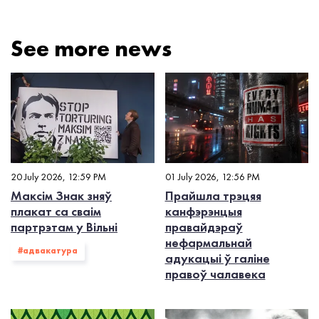
See more news
20 July 2026, 12:59 PM
01 July 2026, 12:56 PM
Максім Знак зняў
Прайшла трэцяя
плакат са сваім
канфэрэнцыя
партрэтам у Вільні
правайдэраў
нефармальнай
#адвакатура
адукацыі ў галіне
правоў чалавека