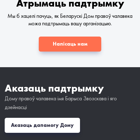
Атрымаць падтрымку
Мы б хацелі пачуць, як Беларускі Дом правоў чалавека
можа падтрымаць вашу арганізацыю.
Напісаць нам
Аказаць падтрымку
Дому правоў чалавека імя Барыса Звозскава і яго
дзейнасці
Аказаць дапамогу Дому