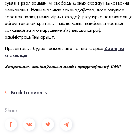
сувязі з рэалізацыяй імі свабоды мірных сходаў і выказвання
меркавання. Нацыянальнае заканадаўства, якое рэгулюе
парадак правядзення мірных сходаў, рэгулярна падвяргаецца
абгрунтаванай крытыцы, тым не менш, найбольш частымі
санкцыямі за яго парушэнне з'яўляюцца штраф і
адміністрацыйны арышт.
Прэзентацыя будзе праводзіцца на платформе
Zoom
па
спасылцы.
Запрашаем зацікаўленых асоб і прадстаўнікоў СМІ!
Back to events
Share