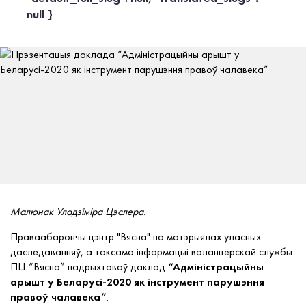
null }
Малюнак Уладзіміра Цэслера.
Праваабарончы цэнтр "Вясна" па матэрыялах уласных
даследаванняў, а таксама інфармацыі валанцёрскай службы
ПЦ “Вясна” падрыхтаваў даклад
“Адміністрацыйны
арышт у Беларусі-2020 як інструмент парушэння
правоў чалавека”
.