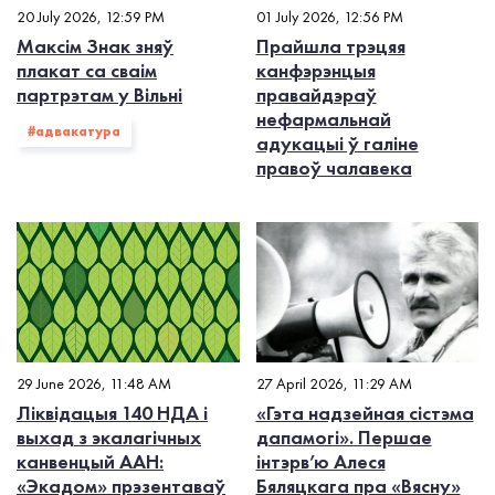
20 July 2026, 12:59 PM
01 July 2026, 12:56 PM
Максім Знак зняў
Прайшла трэцяя
плакат са сваім
канфэрэнцыя
партрэтам у Вільні
правайдэраў
нефармальнай
#адвакатура
адукацыі ў галіне
правоў чалавека
29 June 2026, 11:48 AM
27 April 2026, 11:29 AM
Ліквідацыя 140 НДА і
«Гэта надзейная сістэма
выхад з экалагiчных
дапамогі». Першае
канвенцый ААН:
інтэрв’ю Алеся
«Экадом» прэзентаваў
Бяляцкага пра «Вясну»