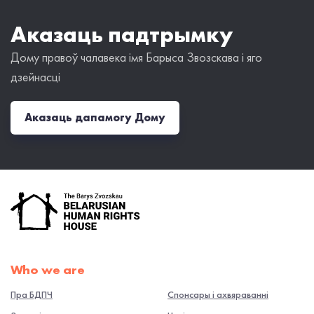
Аказаць падтрымку
Дому правоў чалавека імя Барыса Звозскава і яго
дзейнасці
Аказаць дапамогу Дому
Who we are
Пра БДПЧ
Спонсары і ахвяраванні