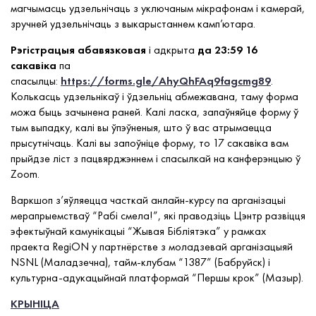
магчымасць удзельнічаць з уключаным мікрафонам і камерай,
зручней удзельнічаць з выкарыстаннем камп’ютара.
Рэгістрацыя абавязковая
і адкрыта
да 23:59 16
сакавіка
па
спасылцы:
https://forms.gle/AhyQhFAq9fagcmg89
.
Колькасць удзельнікаў і ўдзельніц абмежавана, таму форма
можа быць зачынена раней. Калі ласка, запаўняйце форму ў
тым выпадку, калі вы ўпэўненыя, што ў вас атрымаецца
прысутнічаць. Калі вы запоўніце форму, то 17 сакавіка вам
прыйдзе ліст з пацвярджэннем і спасылкай на канферэнцыю ў
Zoom.
Варкшоп з’яўляецца часткай анлайн-курсу па арганізацыі
мерапрыемстваў “Рабі смела!”, які праводзіць Цэнтр развіцця
эфектыўнай камунікацыі “Жывая Бібліятэка” у рамках
праекта RegiON у партнёрстве з моладзевай арганізацыяй
NSNL (Маладзечна), тайм-клубам “1387” (Бабруйск) і
культурна-адукацыйнай платформай “Першы крок” (Мазыр).
КРЫНІЦА