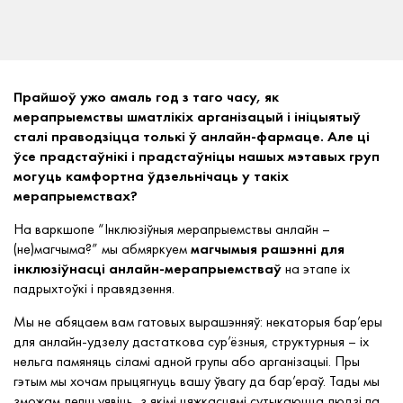
Прайшоў ужо амаль год з таго часу, як
мерапрыемствы шматлікіх арганізацый і ініцыятыў
сталі праводзіцца толькі ў анлайн-фармаце. Але ці
ўсе прадстаўнікі і прадстаўніцы нашых мэтавых груп
могуць камфортна ўдзельнічаць у такіх
мерапрыемствах?
На варкшопе “Інклюзіўныя мерапрыемствы анлайн –
(не)магчыма?” мы абмяркуем
магчымыя рашэнні для
інклюзіўнасці анлайн-мерапрыемстваў
на этапе іх
падрыхтоўкі і правядзення.
Мы не абяцаем вам гатовых вырашэнняў: некаторыя бар’еры
для анлайн-удзелу дастаткова сур’ёзныя, структурныя – іх
нельга памяняць сіламі адной групы або арганізацыі. Пры
гэтым мы хочам прыцягнуць вашу ўвагу да бар’ераў. Тады мы
зможам лепш уявіць, з якімі цяжкасцямі сутыкаюцца людзі па