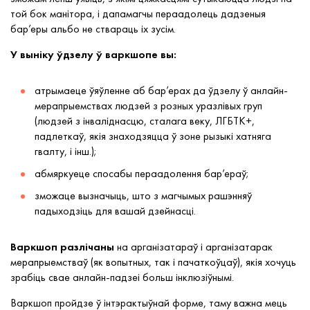
той бок манітора, і дапамагчы пераадолець дадзеныя
бар’еры альбо не ствараць іх зусім.
У выніку ўдзелу ў варкшопе вы:
атрымаеце ўяўленне аб бар’ерах да ўдзелу ў анлайн-
мерапрыемствах людзей з розных уразлівых груп
(людзей з інваліднасцю, сталага веку, ЛГБТК+,
падлеткаў, якія знаходзяцца ў зоне рызыкі хатняга
гвалту, і інш.);
абмяркуеце спосабы пераадолення бар’ераў;
зможаце вызначыць, што з магчымых рашэнняў
падыходзіць для вашай дзейнасці.
Варкшоп разлічаны
на арганізатараў і арганізатарак
мерапрыемстваў (як вопытных, так і пачаткоўцаў), якія хочуць
зрабіць свае анлайн-падзеі больш інклюзіўнымі.
Варкшоп пройдзе ў інтэрактыўнай форме, таму важна мець