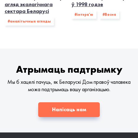
агляд экалагічнага
ў 1998 годзе
сектара Беларусі
#інтэрв'ю
#Вясна
#аналітычныя агляды
Атрымаць падтрымку
Мы б хацелі пачуць, як Беларускі Дом правоў чалавека
можа падтрымаць вашу арганізацыю.
Напісаць нам