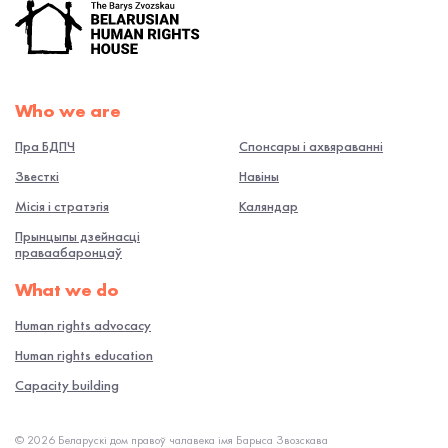
Who we are
Пра БДПЧ
Спонсары і ахвяраванні
Звесткі
Навiны
Місія і стратэгія
Каляндар
Прынцыпы дзейнасці
праваабаронцаў
What we do
Human rights advocacy
Human rights education
Capacity building
© 2026 Беларускі дом правоў чалавека імя Барыса Звозскава