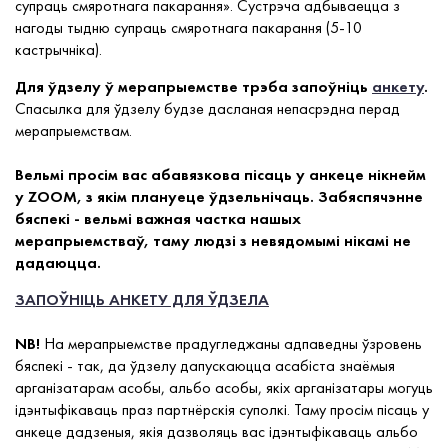
супраць смяротнага пакарання». Сустрэча адбываецца з
нагоды тыдню супраць смяротнага пакарання (5-10
кастрычніка).
Для ўдзелу ў мерапрыемстве трэба запоўніць
анкету
.
Спасылка для ўдзелу будзе дасланая непасрэдна перад
мерапрыемствам.
Вельмі просім вас абавязкова пісаць у анкеце нікнейм
у ZOOM, з якім плануеце ўдзельнічаць. Забяспячэнне
бяспекі - вельмі важная частка нашых
мерапрыемстваў, таму людзі з невядомымі нікамі не
дадаюцца.
ЗАПОЎНІЦЬ АНКЕТУ ДЛЯ ЎДЗЕЛА
NB!
На мерапрыемстве прадугледжаны адпаведны ўзровень
бяспекі - так, да ўдзелу дапускаюцца асабіста знаёмыя
арганізатарам асобы, альбо асобы, якіх арганізатары могуць
ідэнтыфікаваць праз партнёрскія суполкі. Таму просім пісаць у
анкеце дадзеныя, якія дазволяць вас ідэнтыфікаваць альбо