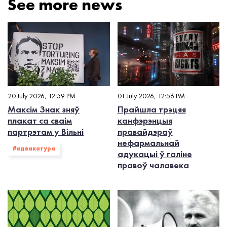
See more news
20 July 2026, 12:59 PM
01 July 2026, 12:56 PM
Максім Знак зняў
Прайшла трэцяя
плакат са сваім
канфэрэнцыя
партрэтам у Вільні
правайдэраў
нефармальнай
#адвакатура
адукацыі ў галіне
правоў чалавека