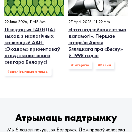
29 June 2026, 11:48 AM
27 April 2026, 11:29 AM
Ліквідацыя 140 НДА і
«Гэта надзейная сістэма
выхад з экалагiчных
дапамогі». Першае
канвенцый ААН:
інтэрв’ю Алеся
«Экадом» прэзентаваў
Бяляцкага пра «Вясну»
агляд экалагічнага
ў 1998 годзе
сектара Беларусі
#інтэрв'ю
#Вясна
#аналітычныя агляды
Атрымаць падтрымку
Мы б хацелі пачуць, як Беларускі Дом правоў чалавека