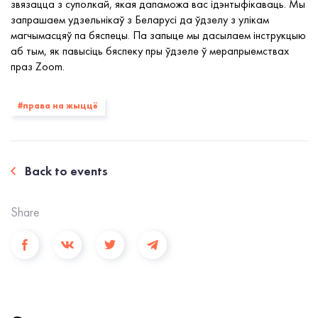
звязацца з суполкай, якая дапаможа вас ідэнтыфікаваць. Мы
запрашаем удзельнікаў з Беларусі да ўдзелу з улікам
магчымасцяў па бяспецы. Па запыце мы дасылаем інструкцыю
аб тым, як павысіць бяспеку пры ўдзеле ў мерапрыемствах
праз Zoom.
#права на жыццё
Back to events
Share