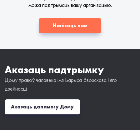
можа падтрымаць вашу арганізацыю.
Напісаць нам
Аказаць падтрымку
Дому правоў чалавека імя Барыса Звозскава і яго
дзейнасці
Аказаць дапамогу Дому