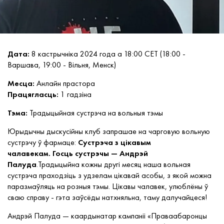
Дата:
8 кастрычніка 2024 года а 18:00 CET (18:00 -
Варшава, 19:00 - Вільня, Менск)
Месца:
Анлайн прастора
Працягласць:
1 гадзіна
Тэма:
Традыцыйная сустрэча на вольныя тэмы
Юрыдычны дыскусійны клуб запрашае на чарговую вольную
сустрэчу ў фармаце:
Сустрэча з цікавым
чалавекам. Госць сустрэчы —
Андрэй
Палуда
.Традыцыйна кожны другі месяц наша вольная
сустрэча праходзіць з удзелам цікавай асобы, з якой можна
паразмаўляць на розныя тэмы. Цікавы чалавек, улюблёны ў
сваю справу - гэта заўсёды натхняльна, таму далучайцеся!
Андрэй Палуда — каардынатар кампаніі «Праваабаронцы