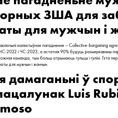
орных ЗША для за
аты для мужчын і 
лючылі калектыўнае пагадненне – Collective-bargaining agre
ЧС-2022 і ЧС-2023, а астатнія 90% будуць размеркаваны пар
кожная каманда, тым больш атрымаюць гульцы і гуліні. Гэта пе
аты для мужчын і жанчын.
 дамаганьні ў спо
цалунак Luis Rubia
rmoso