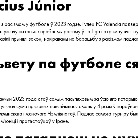
cius Júnior
х з расізмам у футболе ў 2023 годзе. Гулец FC Valencia падве
н узьняў пытаньне праблемы расізму ў La Liga і атрымаў вялізн
зіліі прынялі закон, накіраваны на барацьбу з расізмам падча
ьвету па футболе с
нчын 2023 года стаў самым пасьпяховым за ўсю яго гісторыю. У
гульная сума прызавых павялічылася амаль у 4 разы ў параўнан
чынскага і жаночага Чэмпіянатаў. Падчас самога турніру был
’юніці і пратэстоўцаў у Іране.
е пагадненьне муж