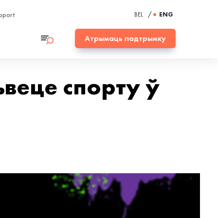
pport
BEL
/
ENG
Атрымаць падтрымку
ьвеце спорту ў