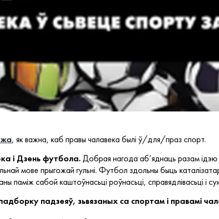
ажа
, як важна, каб правы чалавека былі ў/для/праз спорт.
ка і Дзень футбола.
Добрая нагода аб’яднаць разам ідэю
льнай мове прыгожай гульні. Футбол здольны быць каталізата
аны паміж сабой каштоўнасьці роўнасьці, справядлівасьці і сум
падборку падзеяў, зьвязаных са спортам і правамі чал