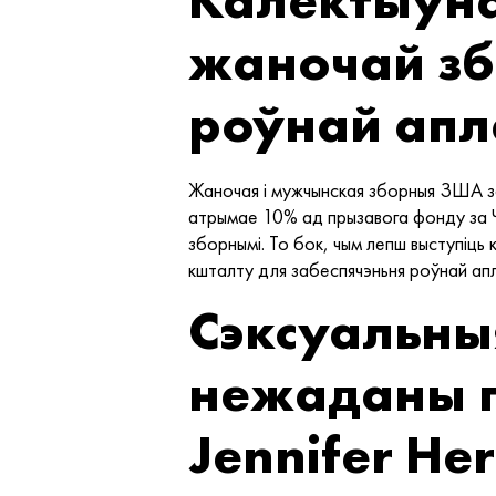
жаночай зб
роўнай апл
Жаночая і мужчынская зборныя ЗША зак
атрымае 10% ад прызавога фонду за 
зборнымі. То бок, чым лепш выступіць 
кшталту для забеспячэньня роўнай апл
Сэксуальныя
нежаданы па
Jennifer He