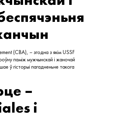
беспячэньня
жанчын
ement (CBA), – згодна з якім USSF
оўну паміж мужчынскай і жаночай
ршае ў гісторыі пагадненьне такога
рце –
les і