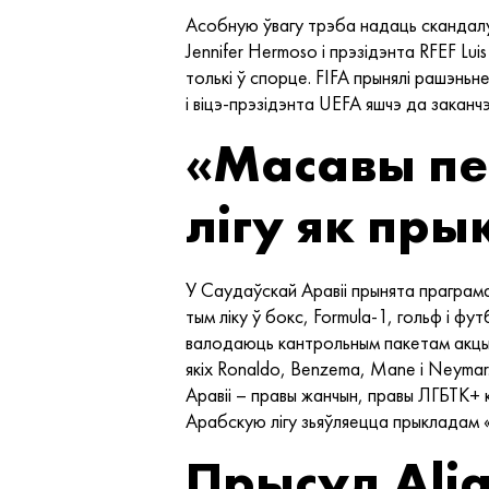
Асобную ўвагу трэба надаць скандалу,
Jennifer Hermoso і прэзідэнта RFEF Lui
толькі ў спорце. FIFA прынялі рашэньне
і віцэ-прэзідэнта UEFA яшчэ да закан
«Масавы пе
лігу як пры
У Саудаўскай Аравіі прынята праграма 
тым ліку ў бокс, Formula-1, гольф і ф
валодаюць кантрольным пакетам акцый
якіх Ronaldo, Benzema, Mane і Neymar
Аравіі – правы жанчын, правы ЛГБТК+ 
Арабскую лігу зьяўляецца прыкладам 
Прысуд Alia