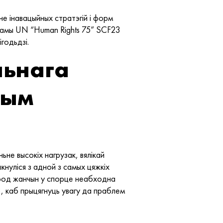
е інавацыйных стратэгій і форм
грамы UN “Human Rights 75” SCF23
годьдзі.
льнага
чым
не высокіх нагрузак, вялікай
кнуліся з адной з самых цяжкіх
ярод жанчын у спорце неабходна
, каб прыцягнуць увагу да праблем