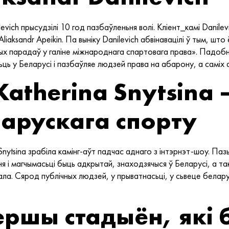
evich прысудзілі 10 год пазбаўленьня волі. Кліент_камі Danilev
Aliaksandr Apeikin. Па выніку Danilevich абвінавацілі ў тым, ш
х парадаў у галіне міжнароднага спартовага права». Падобн
ць у Беларусі і пазбаўляе людзей права на абарону, а саміх 
Katherina Snytsina
ларускага спорту
nytsina зрабіла камінг-аўт падчас аднаго з інтэрнэт-шоу. Пазьн
я і магчымасьці быць адкрытай, знаходзячыся ў Беларусі, а т
ла. Сярод публічных людзей, у прыватнасьці, у сьвеце белару
першы стадыён, які 