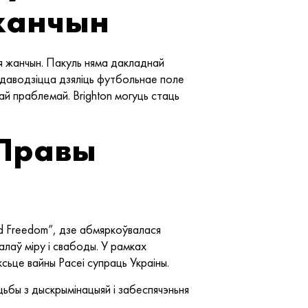
жанчын
ля жанчын. Пакуль няма дакладнай
 даводзіцца дзяліць футбольнае поле
й праблемай. Brighton могуць стаць
 Правы
and Freedom”, дзе абмяркоўвалася
лаў міру і свабоды. У рамках
сьце вайны Расеі супраць Украіны.
ацьбы з дыскрымінацыяй і забеспячэньня