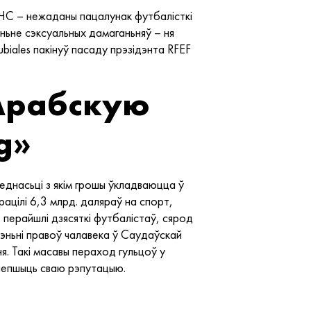
е ЧС – нежаданы пацалунак футбалісткі
таньне сэксуальных дамаганьняў – ня
ubiales пакінуў пасаду прэзідэнта RFEF
 Арабскую
g»
веднасьці з якім грошы ўкладваюцца ў
рацілі 6,3 млрд. даляраў на спорт,
перайшлі дзясяткі футбалістаў, сярод
шэньні правоў чалавека ў Саудаўскай
я. Такі масавы пераход гульцоў у
алепшыць сваю рэпутацыю.