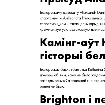
Беларускаму адвакату Aliaksandr Danil
спартсмэн_кі Aleksandra Herasimenia і 
спартсмэн_кам шляхам дачы юрыдычны
крыміналізуе ўсю адвакацкую дзейнась
Камінг-аўт 
гісторыі бе
Беларуская баскетбалістка Katherina S
думкамі аб тым, чаму не было жаданьн
паведамленьняў з падзякай яна атрыма
раней не было.
Brighton і 