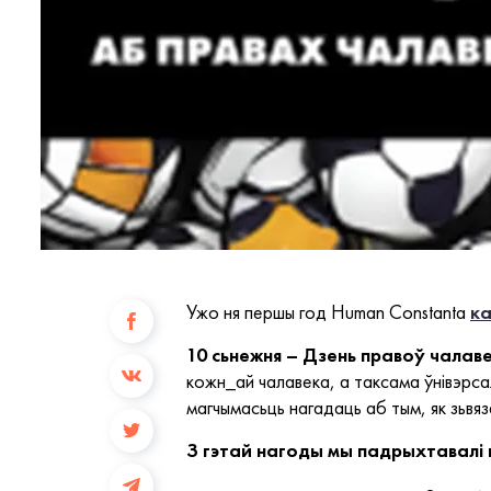
Ужо ня першы год Human Constanta
к
10 сьнежня – Дзень правоў чалаве
кожн_ай чалавека, а таксама ўнівэрса
магчымасьць нагадаць аб тым, як зьвяз
З гэтай нагоды мы падрыхтавалі 