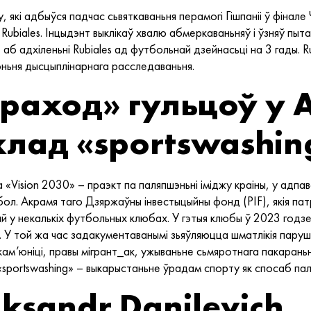
 які адбыўся падчас сьвяткаваньня перамогі Гішпаніі ў фінал
s Rubiales. Інцыдэнт выклікаў хвалю абмеркаваньняў і ўзняў пы
 аб адхіленьні Rubiales ад футбольнай дзейнасьці на 3 гады. R
чэньня дысцыплінарнага расследаваньня.
раход» гульцоў у
клад «sportswashin
«Vision 2030» – праэкт па паляпшэньні іміджу краіны, у адпа
утбол. Акрамя таго Дзяржаўны інвестыцыйны фонд (PIF), якія пат
 у некалькіх футбольных клюбах. У гэтыя клюбы ў 2023 годзе 
. У той жа час задакументаванымі зьяўляюцца шматлікія пару
кам’юніці, правы мігрант_ак, ужываньне сьмяротнага пакараньн
«sportswashing» – выкарыстаньне ўрадам спорту як спосаб п
ksandr Danilevich