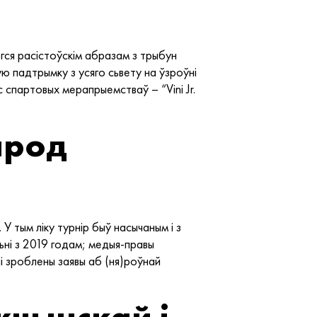
ргся расістоўскім абразам з трыбун
ую падтрымку з усяго сьвету на ўзроўні
с спартовых мерапрыемстваў – “Vini Jr.
ярод
 тым ліку турнір быў насычаным і з
ьні з 2019 годам; медыя-правы
і зроблены заявы аб (ня)роўнай
чынскай і