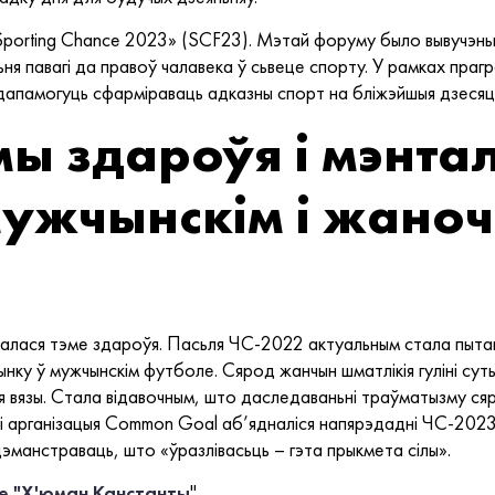
porting Chance 2023» (SCF23). Мэтай форуму было вывучэньн
ня павагі да правоў чалавека ў сьвеце спорту. У рамках пра
 дапамогуць сфарміраваць адказны спорт на бліжэйшыя дзесяці
мы здароўя і мэнта
мужчынскім і жано
валася тэме здароўя. Пасьля ЧС-2022 актуальным стала пытань
ынку ў мужчынскім футболе. Сярод жанчын шматлікія гуліні суты
я вязы. Стала відавочным, што даследаваньні траўматызму с
і арганізацыя Common Goal аб’ядналіся напярэдадні ЧС-2023
эманстраваць, што «ўразлівасьць – гэта прыкмета сілы».
це "Х'юман Канстанты
"