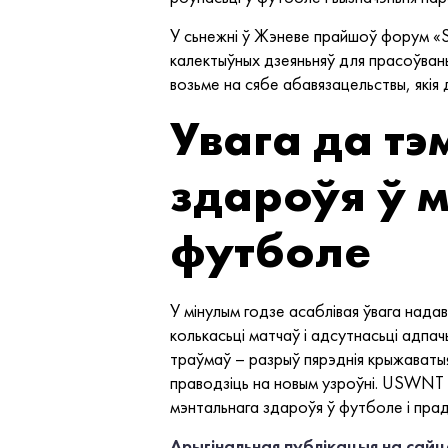
У сьнежні ў Жэневе прайшоў форум «S
калектыўных дзеяньняў для прасоўвань
возьме на сябе абавязацельствы, якія
Увага да тэ
здароўя ў 
футболе
У мінулым годзе асаблівая ўвага нада
колькасьці матчаў і адсутнасьці адпач
траўмаў – разрыў пярэднія крыжаваты
праводзіць на новым узроўні. USWNT 
мэнтальнага здароўя ў футболе і прад
Арыгінальная публікацыя на сай