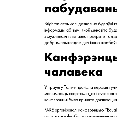
пабудаваны
Brighton атрымалі дазвол на будаўніц
інфармацыі аб тым, якой менавіта бу
з мужчынамі і звычайна прыярытэт адд
добрым прыкладам для іншых клюбаў ня т
Канфэрэнцы
чалавека
У траўні ў Таліне прайшла першая і ўн
магчымасьць спартсмэн_ак і сучаснага
канфэрэнцыі была прынята дэклярацыя 
FARE арганізавалі канфэрэнцыю “Equalit
роўнасьці ў футболе і вызначэньня па