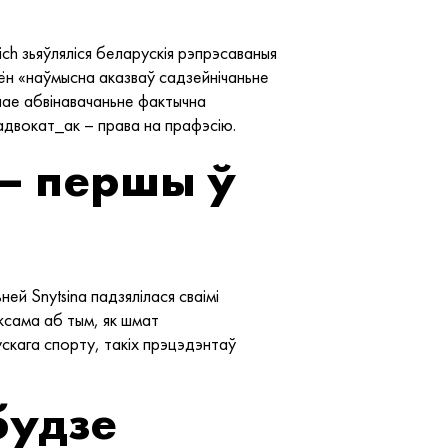
ich зьяўляліся беларускія рэпрэсаваныя
то ён «наўмысна аказваў садзейнічаньне
ае абвінавачаньне фактычна
адвокат_ак – права на прафэсію.
 — першы ў
ей Snytsina падзялілася сваімі
аксама аб тым, як шмат
скага спорту, такіх прэцэдэнтаў
будзе