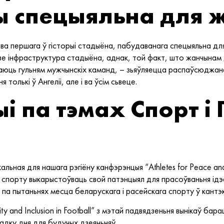
 спецыяльна для 
тва першага ў гісторыі стадыёна, пабудаванага спецыяльна д
дзе інфраструктура стадыёна, аднак, той факт, што жанчынам
аюць гульням мужчынскіх каманд, – зьяўляецца распаўсюджана
олькі ў Ангеліі, але і ва ўсім сьвеце.
і па тэмах Спорт і
ікальная для нашага рэгіёну канфэрэнцыя “Athletes for Peace 
 спорту выкарыстоўваць свой патэнцыял для прасоўваньня ідэа
па пытаньнях месца беларускага і расейскага спорту ў кантэк
y and Inclusion in Football” з мэтай падвядзеньня вынікаў бар
радку дня для будучых дзеяньняў.