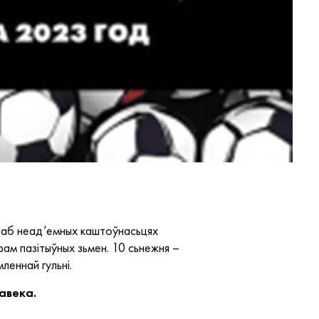
 аб неад’емных каштоўнасьцях
рам пазітыўных зьмен. 10 сьнежня –
леннай гульні.
авека.