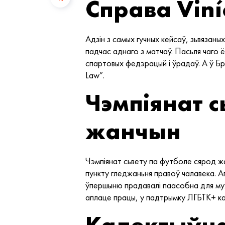
Справа Viní
Адзін з самых гучных кейсаў, зьвязаны
падчас аднаго з матчаў. Пасьля чаго ё
спартовых федэрацый і ўрадаў. А ў Бра
Law”.
Чэмпіянат с
жанчын
Чэмпіянат сьвету па футболе сярод жа
пункту гледжаньня правоў чалавека. А
ўпершыню прадавалі паасобна для муж
аплаце працы, у падтрымку ЛГБТК+ кам
Калектыўна