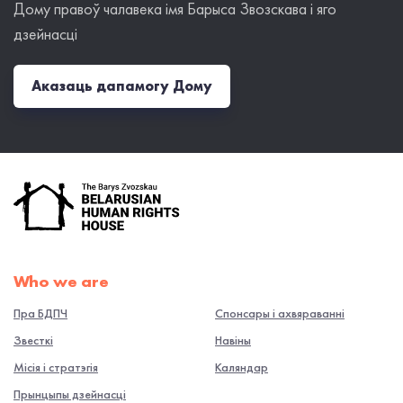
Дому правоў чалавека імя Барыса Звозскава і яго
дзейнасці
Аказаць дапамогу Дому
Who we are
Пра БДПЧ
Спонсары і ахвяраванні
Звесткі
Навiны
Місія і стратэгія
Каляндар
Прынцыпы дзейнасці