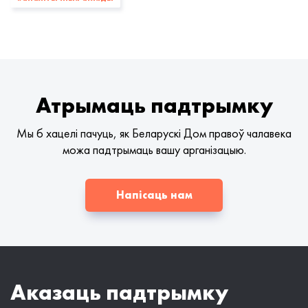
Атрымаць падтрымку
Мы б хацелі пачуць, як Беларускі Дом правоў чалавека
можа падтрымаць вашу арганізацыю.
Напісаць нам
Аказаць падтрымку