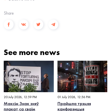
Share
See more news
20 July 2026, 12:59 PM
01 July 2026, 12:56 PM
Максім Знак зняў
Прайшла трэцяя
плакат са сваім
канфэрэнцыя