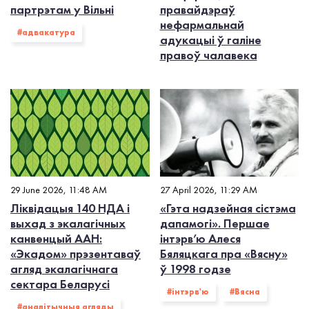
партрэтам у Вільні
правайдэраў
нефармальнай
#адвакатура
адукацыі ў галіне
правоў чалавека
29 June 2026, 11:48 AM
27 April 2026, 11:29 AM
Ліквідацыя 140 НДА і
«Гэта надзейная сістэма
выхад з экалагiчных
дапамогі». Першае
канвенцый ААН:
інтэрв’ю Алеся
«Экадом» прэзентаваў
Бяляцкага пра «Вясну»
агляд экалагічнага
ў 1998 годзе
сектара Беларусі
#інтэрв'ю
#Вясна
#аналітычныя агляды