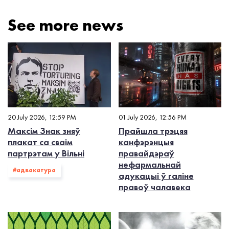
See more news
20 July 2026, 12:59 PM
01 July 2026, 12:56 PM
Максім Знак зняў
Прайшла трэцяя
плакат са сваім
канфэрэнцыя
партрэтам у Вільні
правайдэраў
нефармальнай
#адвакатура
адукацыі ў галіне
правоў чалавека