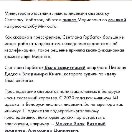
Министерство юстиции лишило лицензии адвокатку
Светлану Горбаток, об этом
пишет
Медиазона со
ссылкой
на пресс-службу Минюста.
Как сказано в пресс-релизе, Светлана Горбаток больше не
может работать адвокатом «вследствие недостаточной
квалификации», такое решение приняла квалификационная
комиссия при Минюсте.
Светлана Горбаток
была защитницей
анархиста Николая
Дедка и
Владимира Книги
, которого судили по «делу
Тихановского».
Преследование адвокатов политзаключенных в Беларуси
носит системный характер. С 2020 года как минимум 141
адвокат в Беларуси лишился лицензии. За четыре года как
минимум 11 адвокатов подверглись уголовному
преследованию, некоторые до сих пор остаются в
заключении, например —
Максим Знак
,
Виталий
Брагинец
,
Александр Данилевич
.