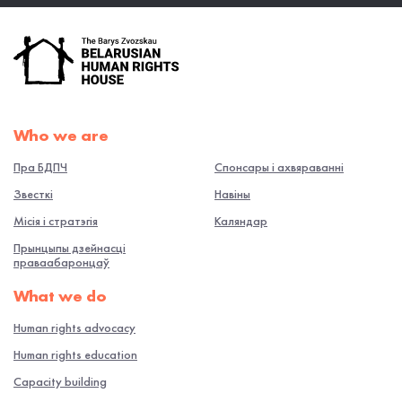
Who we are
Пра БДПЧ
Спонсары і ахвяраванні
Звесткі
Навiны
Місія і стратэгія
Каляндар
Прынцыпы дзейнасці
праваабаронцаў
What we do
Human rights advocacy
Human rights education
Capacity building