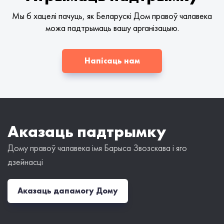
Мы б хацелі пачуць, як Беларускі Дом правоў чалавека
можа падтрымаць вашу арганізацыю.
Напісаць нам
Аказаць падтрымку
Дому правоў чалавека імя Барыса Звозскава і яго
дзейнасці
Аказаць дапамогу Дому