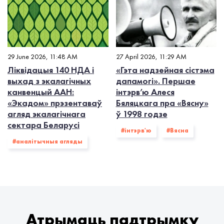
29 June 2026, 11:48 AM
27 April 2026, 11:29 AM
Ліквідацыя 140 НДА і
«Гэта надзейная сістэма
выхад з экалагiчных
дапамогі». Першае
канвенцый ААН:
інтэрв’ю Алеся
«Экадом» прэзентаваў
Бяляцкага пра «Вясну»
агляд экалагічнага
ў 1998 годзе
сектара Беларусі
#інтэрв'ю
#Вясна
#аналітычныя агляды
Атрымаць падтрымку