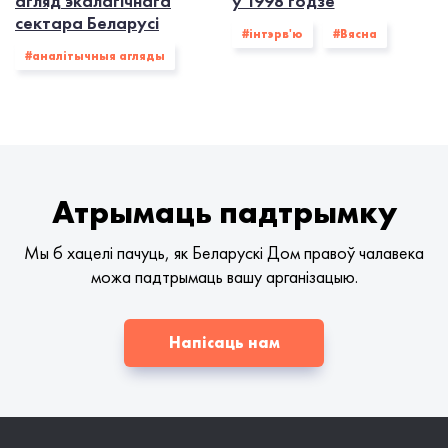
агляд экалагічнага
ў 1998 годзе
сектара Беларусі
#інтэрв'ю
#Вясна
#аналітычныя агляды
Атрымаць падтрымку
Мы б хацелі пачуць, як Беларускі Дом правоў чалавека
можа падтрымаць вашу арганізацыю.
Напісаць нам