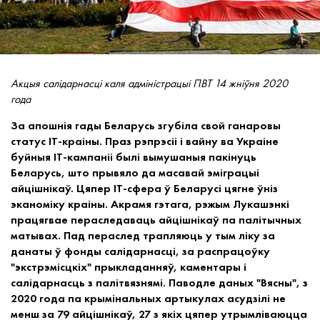
Акцыя салідарнасці каля адміністрацыі ПВТ 14 жніўня 2020
года
За апошнія гады Беларусь згубіла свой ганаровы
статус IT-краіны. Праз рэпрэсіі і вайну ва Украіне
буйныя
ІТ-кампаніі былі вымушаныя пакінуць
Беларусь, што прывяло да масавай эміграцыі
айцішнікаў. Цяпер IT-сфера ў Беларусі цягне ўніз
эканоміку краіны. Акрамя гэтага, рэжым Лукашэнкі
працягвае пераследаваць айцішнікаў па палітычных
матывах. Пад пераслед трапляюць у тым ліку за
данаты ў фонды салідарнасці, за распрацоўку
"экстрэмісцкіх" прыкладанняў, каментары і
салідарнасць з палітвязнямі. Паводле даных "Вясны", з
2020 года па крымінальных артыкулах асудзілі не
менш за 79 айцішнікаў, 27 з якіх цяпер утрымліваюцца