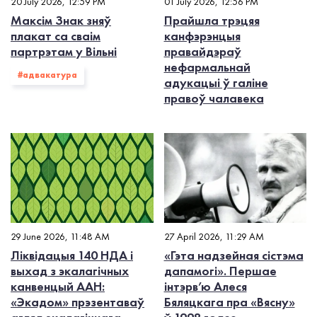
20 July 2026, 12:59 PM
01 July 2026, 12:56 PM
Максім Знак зняў
Прайшла трэцяя
плакат са сваім
канфэрэнцыя
партрэтам у Вільні
правайдэраў
нефармальнай
#адвакатура
адукацыі ў галіне
правоў чалавека
29 June 2026, 11:48 AM
27 April 2026, 11:29 AM
Ліквідацыя 140 НДА і
«Гэта надзейная сістэма
выхад з экалагiчных
дапамогі». Першае
канвенцый ААН:
інтэрв’ю Алеся
«Экадом» прэзентаваў
Бяляцкага пра «Вясну»