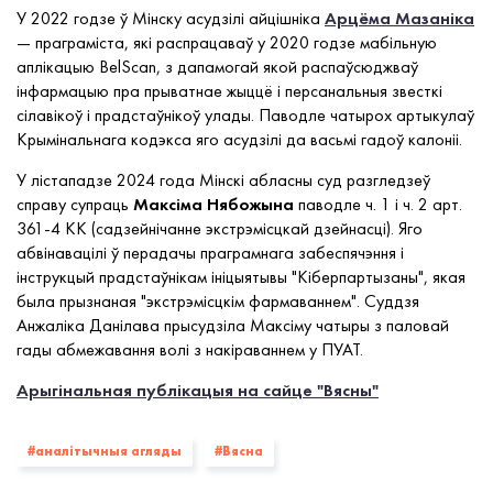
У 2022 годзе ў Мінску асудзілі айцішніка
Арцёма Мазаніка
— праграміста, які распрацаваў у 2020 годзе мабільную
аплікацыю BelScan, з дапамогай якой распаўсюджваў
інфармацыю пра прыватнае жыццё і персанальныя звесткі
сілавікоў і прадстаўнікоў улады. Паводле чатырох артыкулаў
Крымінальнага кодэкса яго асудзілі да васьмі гадоў калоніі.
У лістападзе 2024 года Мінскі абласны суд разгледзеў
справу супраць
Максіма Нябожына
паводле ч. 1 і ч. 2 арт.
361-4 КК (садзейнічанне экстрэмісцкай дзейнасці). Яго
абвінавацілі ў перадачы праграмнага забеспячэння і
інструкцый прадстаўнікам ініцыятывы "Кіберпартызаны", якая
была прызнаная "экстрэмісцкім фармаваннем". Суддзя
Анжаліка Данілава прысудзіла Максіму чатыры з паловай
гады абмежавання волі з накіраваннем у ПУАТ.
Арыгінальная публікацыя на сайце "Вясны"
#аналітычныя агляды
#Вясна