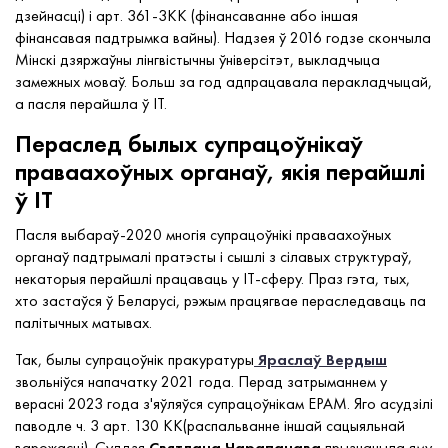
дзейнасці) і арт. 361-3КК (фінансаванне або іншая
фінансавая падтрымка вайны). Надзея ў 2016 годзе скончыла
Мінскі дзяржаўны лінгвістычны ўніверсітэт, выкладчыца
замежных моваў. Больш за год адпрацавала перакладчыцай,
а пасля перайшла ў IT.
Пераслед былых супрацоўнікаў
праваахоўных органаў, якія перайшлі
ў ІТ
Пасля выбараў-2020 многія супрацоўнікі праваахоўных
органаў падтрымалі пратэсты і сышлі з сілавых структураў,
некаторыя перайшлі працаваць у ІТ-сферу. Праз гэта, тых,
хто застаўся ў Беларусі, рэжым працягвае пераследаваць па
палітычных матывах.
Так, былы супрацоўнік пракуратуры
Яраслаў Вердыш
звольніўся напачатку 2021 года. Перад затрыманнем у
верасні 2023 года з'яўляўся супрацоўнікам EPAM. Яго асудзілі
паводле ч. 3 арт. 130 КК(распальванне іншай сацыяльнай
варожасці). Суддзя
Святлана Чарапанава
прызначыла яму