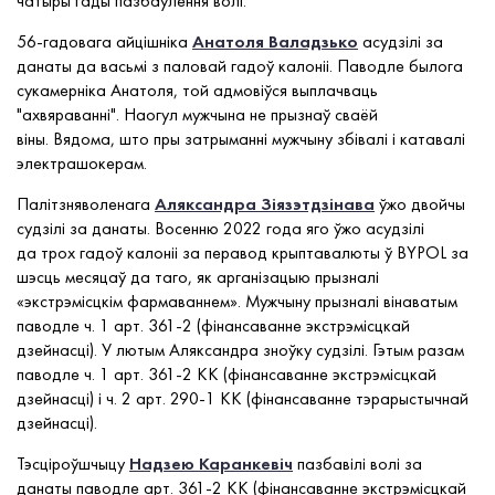
чатыры гады пазбаўлення волі.
56-гадовага айцішніка
Анатоля Валадзько
асудзілі за
данаты да васьмі з паловай гадоў калоніі. Паводле былога
сукамерніка Анатоля, той адмовіўся выплачваць
"ахвяраванні". Наогул мужчына не прызнаў сваёй
віны. Вядома, што пры затрыманні мужчыну збівалі і катавалі
электрашокерам.
Палітзняволенага
Аляксандра Зіязэтдзінава
ўжо двойчы
судзілі за данаты. Восенню 2022 года яго ўжо асудзілі
да трох гадоў калоніі за перавод крыптавалюты ў BYPOL за
шэсць месяцаў да таго, як арганізацыю прызналі
«экстрэмісцкім фармаваннем». Мужчыну прызналі вінаватым
паводле ч. 1 арт. 361-2 (фінансаванне экстрэмісцкай
дзейнасці). У лютым Аляксандра зноўку судзілі. Гэтым разам
паводле ч. 1 арт. 361-2 КК (фінансаванне экстрэмісцкай
дзейнасці) і ч. 2 арт. 290-1 КК (фінансаванне тэрарыстычнай
дзейнасці).
Тэсціроўшчыцу
Надзею Каранкевіч
пазбавілі волі за
данаты паводле арт. 361-2 КК (фінансаванне экстрэмісцкай