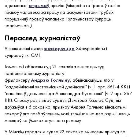
адказнасці
атрымаў
прэмію ўніверсітэта Граца ў галіне
правоў чалавека за працу па дакументаванні грубых
парушэнняў правоў чалавека і злачынстваў супраць
чалавечнасці.
Пераслед журналістаў
У зняволенні цяпер
знаходзяцца
34 журналісты і
супрацоўнікі СМІ.
Гомельскі абласны суд 21 сакавіка вынес прысуд
палітзняволенаму журналісту-
фрылансеру
Андрэю
Толчыну
, абвінаваціўшы яго ў
"садзейнічанні экстрэмісцкай дзейнасці" (ч. 1 арт. 361-4 КК) і
"паклёпе ў дачыненні да Аляксандра Лукашэнкі" (ч. 2 арт. 367
КК). Справу разглядаў суддзя Дзмітрый Казлоў. Суд, які
доўжыўся з 5 сакавіка, прызнаў Андрэя Толчына вінаватым і
пакараў яго пазбаўленнем волі тэрмінам на два гады і шэсць
месяцаў ва ўмовах агульнага рэжыму.
У Мінскім гарадскім судзе 22 сакавіка вынесены прысуд па