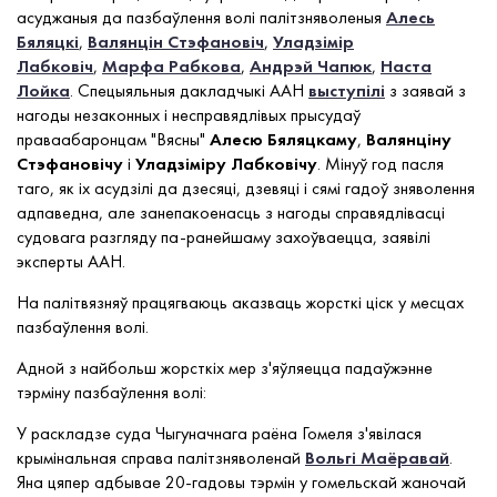
асуджаныя да пазбаўлення волі палітзняволеныя
Алесь
Бяляцкі
,
Валянцін Стэфановіч
,
Уладзімір
Лабковіч
,
Марфа Рабкова
,
Андрэй Чапюк
,
Наста
Лойка
. Спецыяльныя дакладчыкі ААН
выступілі
з заявай з
нагоды незаконных і несправядлівых прысудаў
праваабаронцам "Вясны"
Алесю Бяляцкаму
,
Валянціну
Стэфановічу
і
Уладзіміру Лабковічу
. Мінуў год пасля
таго, як іх асудзілі да дзесяці, дзевяці і сямі гадоў зняволення
адпаведна, але занепакоенасць з нагоды справядлівасці
судовага разгляду па-ранейшаму захоўваецца, заявілі
эксперты ААН.
На палітвязняў працягваюць аказваць жорсткі ціск у месцах
пазбаўлення волі.
Адной з найбольш жорсткіх мер з'яўляецца падаўжэнне
тэрміну пазбаўлення волі:
У раскладзе суда Чыгуначнага раёна Гомеля з'явілася
крымінальная справа палітзняволенай
Вольгі Маёравай
.
Яна цяпер адбывае 20-гадовы тэрмін у гомельскай жаночай