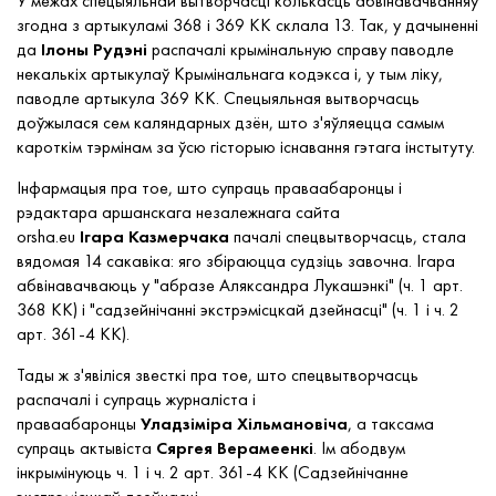
У межах спецыяльнай вытворчасці колькасць абвінавачванняў
згодна з артыкуламі 368 і 369 КК склала 13. Так, у дачыненні
да
Ілоны
Рудэні
распачалі крымінальную справу паводле
некалькіх артыкулаў Крымінальнага кодэкса і, у тым ліку,
паводле артыкула 369 КК. Спецыяльная вытворчасць
доўжылася сем каляндарных дзён, што з'яўляецца самым
кароткім тэрмінам за ўсю гісторыю існавання гэтага інстытуту.
Інфармацыя пра тое, што супраць праваабаронцы і
рэдактара аршанскага незалежнага сайта
orsha.eu
Ігара
Казмерчака
пачалі спецвытворчасць, стала
вядомая 14 сакавіка: яго збіраюцца судзіць завочна. Ігара
абвінавачваюць у "абразе Аляксандра Лукашэнкі" (ч. 1 арт.
368 КК) і "садзейнічанні экстрэмісцкай дзейнасці" (ч. 1 і ч. 2
арт. 361-4 КК).
Тады ж з'явіліся звесткі пра тое, што спецвытворчасць
распачалі і супраць журналіста і
праваабаронцы
Уладзіміра
Хільмановіча
, а таксама
супраць актывіста
Сяргея
Верамеенкі
. Ім абодвум
інкрымінуюць ч. 1 і ч. 2 арт. 361-4 КК (Садзейнічанне