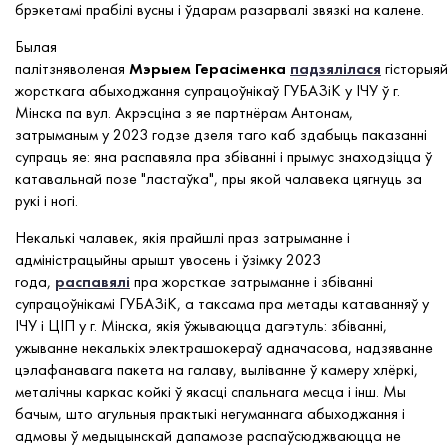
брэкетамі прабілі вусны і ўдарам разарвалі звязкі на калене.
Былая
палітзняволеная
Мэрыем
Герасіменка
падзялілася
гісторыяй
жорсткага абыходжання супрацоўнікаў ГУБАЗіК у ІЧУ ў г.
Мінска па вул. Акрэсціна з яе партнёрам Антонам,
затрыманым у 2023 годзе дзеля таго каб здабыць паказанні
супраць яе: яна распавяла пра збіванні і прымус знаходзіцца ў
катавальнай позе "ластаўка", пры якой чалавека цягнуць за
рукі і ногі.
Некалькі чалавек, якія прайшлі праз затрыманне і
адміністрацыйны арышт увосень і ўзімку 2023
года,
распавялі
пра жорсткае затрыманне і збіванні
супрацоўнікамі ГУБАЗіК, а таксама пра метады катаванняў у
ІЧУ і ЦІП у г. Мінска, якія ўжываюцца дагэтуль: збіванні,
ужыванне некалькіх электрашокераў адначасова, надзяванне
цэлафанавага пакета на галаву, выліванне ў камеру хлёркі,
металічны каркас койкі ў якасці спальнага месца і інш. Мы
бачым, што агульныя практыкі негуманнага абыходжання і
адмовы ў медыцынскай дапамозе распаўсюджваюцца не