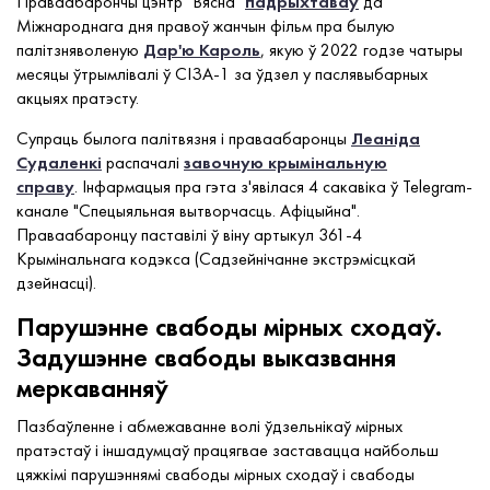
Праваабарончы цэнтр "Вясна"
падрыхтаваў
да
Міжнароднага дня правоў жанчын фільм пра былую
палітзняволеную
Дар'ю Кароль
, якую ў 2022 годзе чатыры
месяцы ўтрымлівалі ў СІЗА-1 за ўдзел у паслявыбарных
акцыях пратэсту.
Супраць былога палітвязня і праваабаронцы
Леаніда
Судаленкі
распачалі
завочную крымінальную
справу
. Інфармацыя пра гэта з'явілася 4 сакавіка ў Telegram-
канале "Спецыяльная вытворчасць. Афіцыйна".
Праваабаронцу паставілі ў віну артыкул 361-4
Крымінальнага кодэкса (Садзейнічанне экстрэмісцкай
дзейнасці).
Парушэнне свабоды мірных сходаў.
Задушэнне свабоды выказвання
меркаванняў
Пазбаўленне і абмежаванне волі ўдзельнікаў мірных
пратэстаў і іншадумцаў працягвае заставацца найбольш
цяжкімі парушэннямі свабоды мірных сходаў і свабоды