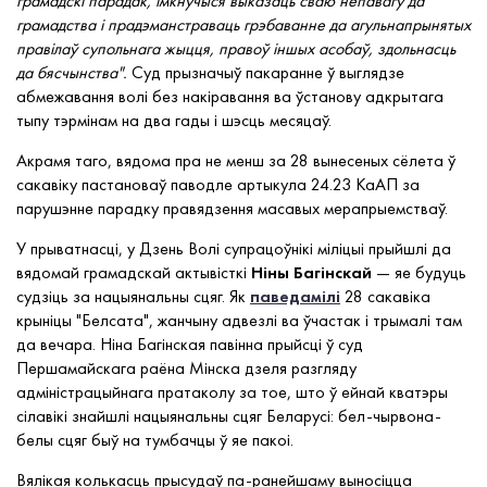
грамадскі парадак, імкнучыся выказаць сваю непавагу да
грамадства і прадэманстраваць грэбаванне да агульнапрынятых
правілаў супольнага жыцця, правоў іншых асобаў, здольнасць
да бясчынства".
Суд прызначыў пакаранне ў выглядзе
абмежавання волі без накіравання ва ўстанову адкрытага
тыпу тэрмінам на два гады і шэсць месяцаў.
Акрамя таго, вядома пра не менш за 28 вынесеных сёлета ў
сакавіку пастановаў паводле артыкула 24.23 КаАП за
парушэнне парадку правядзення масавых мерапрыемстваў.
У прыватнасці, у Дзень Волі супрацоўнікі міліцыі прыйшлі да
вядомай грамадскай актывісткі
Ніны
Багінскай
— яе будуць
судзіць за нацыянальны сцяг. Як
паведамілі
28 сакавіка
крыніцы "Белсата", жанчыну адвезлі ва ўчастак і трымалі там
да вечара. Ніна Багінская павінна прыйсці ў суд
Першамайскага раёна Мінска дзеля разгляду
адміністрацыйнага пратаколу за тое, што ў ейнай кватэры
сілавікі знайшлі нацыянальны сцяг Беларусі: бел-чырвона-
белы сцяг быў на тумбачцы ў яе пакоі.
Вялікая колькасць прысудаў па-ранейшаму выносіцца