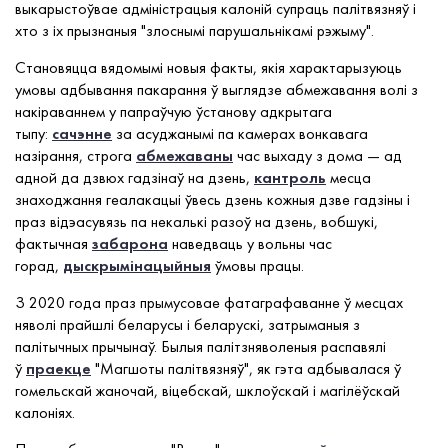
выкарыстоўвае адміністрацыя калоній супраць палітвязняў і
хто з іх прызнаныя "злоснымі парушальнікамі рэжыму".
Становяцца вядомымі новыя факты, якія характарызуюць
умовы адбывання пакарання ў выглядзе абмежавання волі з
накіраваннем у папраўчую ўстанову адкрытага
тыпу:
сачэнне
за асуджанымі па камерах вонкавага
назірання, строга
абмежаваны
час выхаду з дома — ад
адной да дзвюх гадзінаў на дзень,
кантроль
месца
знаходжання геалакацыі ўвесь дзень кожныя дзве гадзіны і
праз відэасувязь па некалькі разоў на дзень, вобшукі,
фактычная
забарона
наведваць у вольны час
горад,
дыскрымінацыйныя
ўмовы працы.
З 2020 года праз прымусовае фатаграфаванне ў месцах
няволі прайшлі беларусы і беларускі, затрыманыя з
палітычных прычынаў. Былыя палітзняволеныя распавялі
ў
праекце
"Магшоты палітвязняў", як гэта адбывалася ў
гомельскай жаночай, віцебскай, шклоўскай і магілёўскай
калоніях.