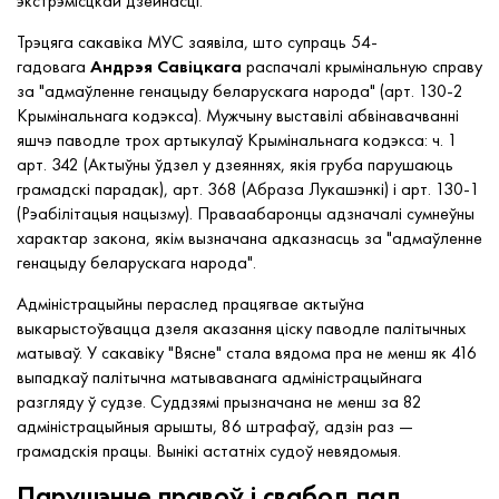
экстрэмісцкай дзейнасці.
Трэцяга сакавіка МУС заявіла, што супраць 54-
гадовага
Андрэя
Савіцкага
распачалі крымінальную справу
за "адмаўленне генацыду беларускага народа" (арт. 130-2
Крымінальнага кодэкса). Мужчыну выставілі абвінавачванні
яшчэ паводле трох артыкулаў Крымінальнага кодэкса: ч. 1
арт. 342 (Актыўны ўдзел у дзеяннях, якія груба парушаюць
грамадскі парадак), арт. 368 (Абраза Лукашэнкі) і арт. 130-1
(Рэабілітацыя нацызму). Праваабаронцы адзначалі сумнеўны
характар закона, якім вызначана адказнасць за "адмаўленне
генацыду беларускага народа".
Адміністрацыйны пераслед працягвае актыўна
выкарыстоўвацца дзеля аказання ціску паводле палітычных
матываў. У сакавіку "Вясне" стала вядома пра не менш як 416
выпадкаў палітычна матываванага адміністрацыйнага
разгляду ў судзе. Суддзямі прызначана не менш за 82
адміністрацыйныя арышты, 86 штрафаў, адзін раз —
грамадскія працы. Вынікі астатніх судоў невядомыя.
Парушэнне правоў і свабод пад