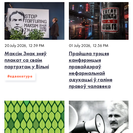
20 July 2026, 12:59 PM
01 July 2026, 12:56 PM
Максім Знак зняў
Прайшла трэцяя
плакат са сваім
канфэрэнцыя
партрэтам у Вільні
правайдэраў
нефармальнай
#адвакатура
адукацыі ў галіне
правоў чалавека