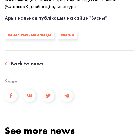
ўмяшанне ў дзейнасці адвакатуры.
Арыгінальная публікацыя на сайце "Вясны"
#аналітычныя агляды
#Вясна
Back to news
Share
See more news