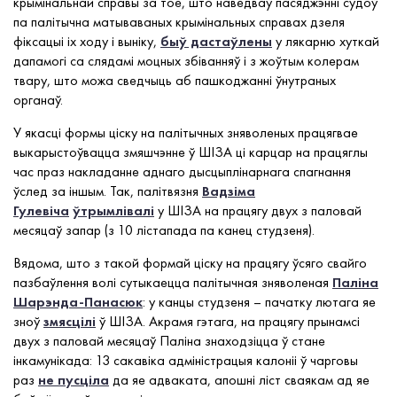
крымінальнай справы за тое, што наведваў пасяджэнні судоў
па палітычна матываваных крымінальных справах дзеля
фіксацыі іх ходу і выніку,
быў дастаўлены
у лякарню хуткай
дапамогі са слядамі моцных збіванняў і з жоўтым колерам
твару, што можа сведчыць аб пашкоджанні ўнутраных
органаў.
У якасці формы ціску на палітычных зняволеных працягвае
выкарыстоўвацца змяшчэнне ў ШІЗА ці карцар на працяглы
час праз накладанне аднаго дысцыплінарнага спагнання
ўслед за іншым. Так, палітвязня
Вадзіма
Гулевіча
ўтрымлівалі
у ШІЗА на працягу двух з паловай
месяцаў запар (з 10 лістапада па канец студзеня).
Вядома, што з такой формай ціску на працягу ўсяго свайго
пазбаўлення волі сутыкаецца палітычная зняволеная
Паліна
Шарэнда-Панасюк
: у канцы студзеня – пачатку лютага яе
зноў
змясцілі
ў ШІЗА. Акрамя гэтага, на працягу прынамсі
двух з паловай месяцаў Паліна знаходзіцца ў стане
інкамунікада: 13 сакавіка адміністрацыя калоніі ў чарговы
раз
не пусціла
да яе адваката, апошні ліст сваякам ад яе