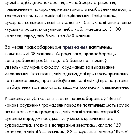
сувязі з адбыццём пакарання, зменай меры стрымання,
прызначэннем пакарання, не звязанага з пазбаўленнем волі, а
таксама з прычыны амністыі і памілавання. Такім чынам,
сумарная колькасць палітзняволеных і былых палітзняволеных
няўхільна расце, іх агульная лічба набліжаецца да 3 100
чалавек, сярод якіх больш за 550 жанчын.
За месяц праваабаронцамі
прызнаныя
палітычнымі
зняволенымі 38 чалавек. Акрамя таго, праваабаронцы
запатрабавалі рэабілітацыі 66 былых палітвязняў —
удзельнікаў мірных сходаў і асуджаных за выказванне
меркавання. Гэта людзі, якія адпавядалі крытэрам прызнання
палітзняволенымі, пра пазбаўленне волі якіх ці пра падставы
пазбаўлення волі якіх стала вядома ўжо пасля іх вызвалення.
У сакавіку апублікаваны звесткі праваабаронцаў "Вясны"
наконт асуджэння грамадзян паводле палітычных матываў за
люты: колькасць грамадзян, якія маглі зазнаць рэпрэсіі ў
судовым парадку і асуджаныя ў межах крымінальнага
судаводства, згодна з папярэднімі звесткамі, склала 129
чалавек, з якіх 46 — жанчыны, 83 — мужчыны. Агулам "Вясне"