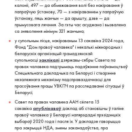
калоніі, 497 — да абмежавання волі без накіравання ў
папраўчую ўстанову, 70 — з накіраваннем у папраўчую
ўстанову, пяць жанчын — да арышту, дзве — да
прымусовага лячэння. За гэты час асуджана і вызвалена
са зняволення мінімум 321 жанчына;
у супольным лісце, накіраваным 13 сакавіка 2024 года,
Фонд "Дом правоў чалавека" і некалькі міжнародных і
беларускіх арганізацый грамадзянскай
супольнасці
заклікалі
дзяржавы-сябры Савета па
правах чалавека падтрымаць падаўжэнне паўнамоцтваў
Спецыяльнага дакладчыка па Беларусі і стварэнне
незалежнага механізму падсправаздачнасці для
прасоўвання працы УВКПЧ па расследаванні сітуацыі ў
Беларусі;
Савет па правах чалавека ААН сёлета 15
сакавіка
апублікаваў
даклад аб становішчы ў галіне
правоў чалавека ў Беларусі напярэдадні прэзідэнцкіх
выбараў 2020 года і пасля іх. У дакладзе гаворыцца
пра закрыццё НДА, змены заканадаўства, пра