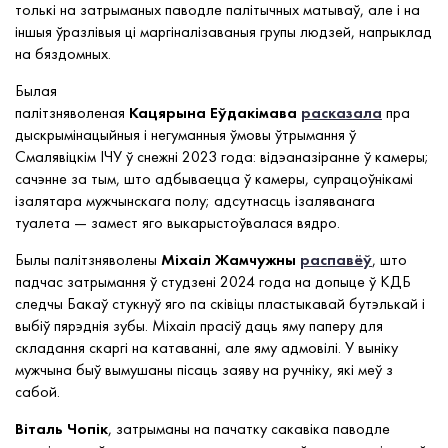
толькі на затрыманых паводле палітычных матываў, але і на
іншыя ўразлівыя ці маргіналізаваныя групы людзей, напрыклад
на бяздомных.
Былая
палітзняволеная
Кацярына
Еўдакімава
расказала
пра
дыскрымінацыйныя і негуманныя ўмовы ўтрымання ў
Смалявіцкім ІЧУ ў снежні 2023 года: відэаназіранне ў камеры;
сачэнне за тым, што адбываецца ў камеры, супрацоўнікамі
ізалятара мужчынскага полу; адсутнасць ізаляванага
туалета — замест яго выкарыстоўвалася вядро.
Былы палітзняволены
Міхаіл
Жамчужны
распавёў
, што
падчас затрымання ў студзені 2024 года на допыце ў КДБ
следчы Бакаў стукнуў яго па сківіцы пластыкавай бутэлькай і
выбіў пярэднія зубы. Міхаіл прасіў даць яму паперу для
складання скаргі на катаванні, але яму адмовілі. У выніку
мужчына быў вымушаны пісаць заяву на ручніку, які меў з
сабой.
Віталь
Чопік
, затрыманы на пачатку сакавіка паводле