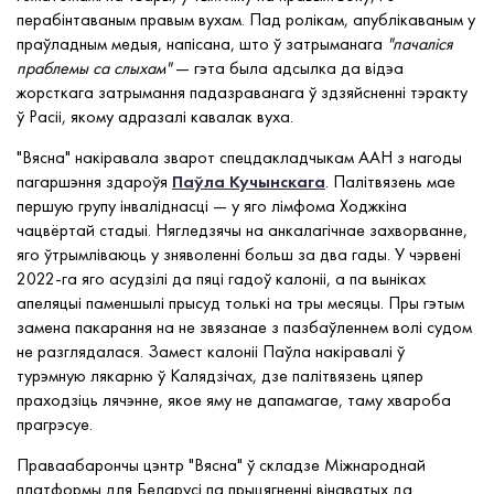
перабінтаваным правым вухам. Пад ролікам, апублікаваным у
праўладным медыя, напісана, што ў затрыманага
"пачаліся
праблемы са слыхам"
— гэта была адсылка да відэа
жорсткага затрымання падазраванага ў здзяйсненні тэракту
ў Расіі, якому адразалі кавалак вуха.
"Вясна" накіравала зварот спецдакладчыкам ААН з нагоды
пагаршэння здароўя
Паўла Кучынскага
. Палітвязень мае
першую групу інваліднасці — у яго лімфома Ходжкіна
чацвёртай стадыі. Нягледзячы на анкалагічнае захворванне,
яго ўтрымліваюць у зняволенні больш за два гады. У чэрвені
2022-га яго асудзілі да пяці гадоў калоніі, а па выніках
апеляцыі паменшылі прысуд толькі на тры месяцы. Пры гэтым
замена пакарання на не звязанае з пазбаўленнем волі судом
не разглядалася. Замест калоніі Паўла накіравалі ў
турэмную лякарню ў Калядзічах, дзе палітвязень цяпер
праходзіць лячэнне, якое яму не дапамагае, таму хвароба
прагрэсуе.
Праваабарончы цэнтр "Вясна" ў складзе Міжнароднай
платформы для Беларусі па прыцягненні вінаватых да