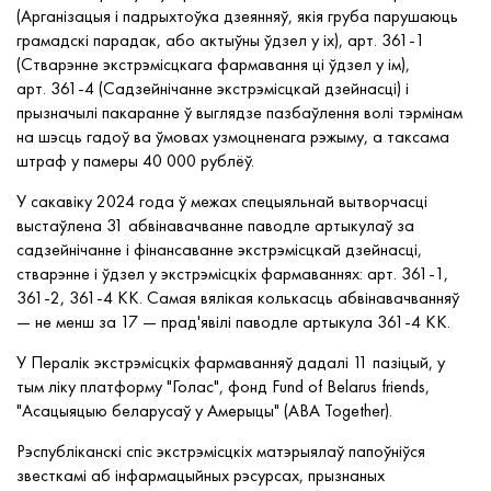
(Арганізацыя і падрыхтоўка дзеянняў, якія груба парушаюць
грамадскі парадак, або актыўны ўдзел у іх), арт. 361-1
(Стварэнне экстрэмісцкага фармавання ці ўдзел у ім),
арт. 361-4 (Садзейнічанне экстрэмісцкай дзейнасці) і
прызначылі пакаранне ў выглядзе пазбаўлення волі тэрмінам
на шэсць гадоў ва ўмовах узмоцненага рэжыму, а таксама
штраф у памеры 40 000 рублёў.
У сакавіку 2024 года ў межах спецыяльнай вытворчасці
выстаўлена 31 абвінавачванне паводле артыкулаў за
садзейнічанне і фінансаванне экстрэмісцкай дзейнасці,
стварэнне і ўдзел у экстрэмісцкіх фармаваннях: арт. 361-1,
361-2, 361-4 КК. Самая вялікая колькасць абвінавачванняў
— не менш за 17 — прад'явілі паводле артыкула 361-4 КК.
У Пералік экстрэмісцкіх фармаванняў дадалі 11 пазіцый, у
тым ліку платформу "Голас", фонд Fund of Belarus friends,
"Асацыяцыю беларусаў у Амерыцы" (ABA Together).
Рэспубліканскі спіс экстрэмісцкіх матэрыялаў папоўніўся
звесткамі аб інфармацыйных рэсурсах, прызнаных