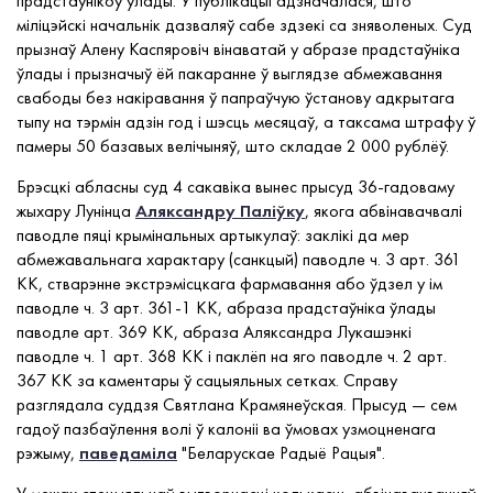
прадстаўнікоў улады. У публікацыі адзначалася, што
міліцэйскі начальнік дазваляў сабе здзекі са зняволеных. Суд
прызнаў Алену Каспяровіч вінаватай у абразе прадстаўніка
ўлады і прызначыў ёй пакаранне ў выглядзе абмежавання
свабоды без накіравання ў папраўчую ўстанову адкрытага
тыпу на тэрмін адзін год і шэсць месяцаў, а таксама штрафу ў
памеры 50 базавых велічыняў, што складае 2 000 рублёў.
Брэсцкі абласны суд 4 сакавіка вынес прысуд 36-гадоваму
жыхару Лунінца
Аляксандру Паліўку
, якога абвінавачвалі
паводле пяці крымінальных артыкулаў: заклікі да мер
абмежавальнага характару (санкцый) паводле ч. 3 арт. 361
КК, стварэнне экстрэмісцкага фармавання або ўдзел у ім
паводле ч. 3 арт. 361-1 КК, абраза прадстаўніка ўлады
паводле арт. 369 КК, абраза Аляксандра Лукашэнкі
паводле ч. 1 арт. 368 КК і паклёп на яго паводле ч. 2 арт.
367 КК за каментары ў сацыяльных сетках. Справу
разглядала суддзя Святлана Крамянеўская. Прысуд — сем
гадоў пазбаўлення волі ў калоніі ва ўмовах узмоцненага
рэжыму,
паведаміла
"Беларускае Радыё Рацыя".