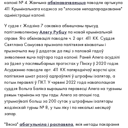
калоніі № 4. Жанчына
абвінавачваецца
паводле артыкула
411 Крымінальнага кодэкса за "злоснае непадпарадкаванне"
адміністрацыі калоніі.
У судзе г. Жодзіна 7 сакавіка абвешчаны прысуд
палітзняволенаму
Алегу Рубцу
па новай крымінальнай
справе. Яго абвінавацілі паводле ч. 2 арт. 411 КК. Суддзя
Святлана Самусева прызнала палітвязня вінаватым і
прызначыла яму ў дадатак да пяці з паловай гадоў
зняволення яшчэ паўтара года калоніі. Раней Алега асудзілі
за ўдзел у паслявыбарных пратэстах у Пінску ў 2020 годзе.
Асуджэнню паводле арт. 411 КК папярэднічаў жорсткі ціск:
палітвязня шмат разоў адпраўлялі ў штрафны ізалятар, а
потым перавялі ў ПКТ. У чэрвені 2022 года наваполацкая
суддзя Вольга Баліка вырашыла перавесці Алега на турэмны
рэжым тэрмінам на тры гады. Алега за апошні год
утрымоўвалі больш за 200 сутак у штрафным ізалятары
жодзінскай турмы № 8, у тым ліку і па некалькі месяцаў
запар.
"Вясна"
абагульніла і распавяла
, якія метады пакарання