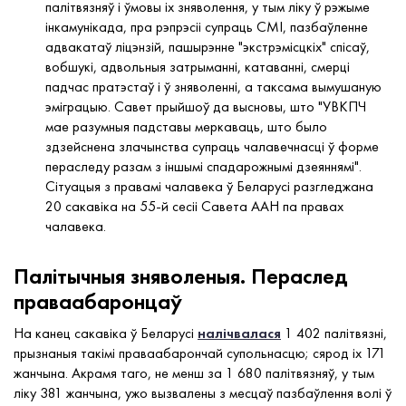
палітвязняў і ўмовы іх зняволення, у тым ліку ў рэжыме
інкамунікада, пра рэпрэсіі супраць СМІ, пазбаўленне
адвакатаў ліцэнзій, пашырэнне "экстрэмісцкіх" спісаў,
вобшукі, адвольныя затрыманні, катаванні, смерці
падчас пратэстаў і ў зняволенні, а таксама вымушаную
эміграцыю. Савет прыйшоў да высновы, што "УВКПЧ
мае разумныя падставы меркаваць, што было
здзейснена злачынства супраць чалавечнасці ў форме
пераследу разам з іншымі спадарожнымі дзеяннямі".
Сітуацыя з правамі чалавека ў Беларусі разгледжана
20 сакавіка на 55-й сесіі Савета ААН па правах
чалавека.
Палітычныя зняволеныя. Пераслед
праваабаронцаў
На канец сакавіка ў Беларусі
налічвалася
1 402 палітвязні,
прызнаныя такімі праваабарончай супольнасцю; сярод іх 171
жанчына. Акрамя таго, не менш за 1 680 палітвязняў, у тым
ліку 381 жанчына, ужо вызвалены з месцаў пазбаўлення волі ў