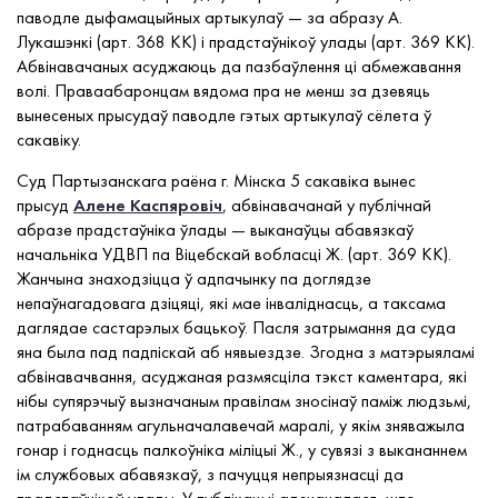
паводле дыфамацыйных артыкулаў — за абразу А.
Лукашэнкі (арт. 368 КК) і прадстаўнікоў улады (арт. 369 КК).
Абвінавачаных асуджаюць да пазбаўлення ці абмежавання
волі. Праваабаронцам вядома пра не менш за дзевяць
вынесеных прысудаў паводле гэтых артыкулаў сёлета ў
сакавіку.
Суд Партызанскага раёна г. Мінска 5 сакавіка вынес
прысуд
Алене Каспяровіч
, абвінавачанай у публічнай
абразе прадстаўніка ўлады — выканаўцы абавязкаў
начальніка УДВП па Віцебскай вобласці Ж. (арт. 369 КК).
Жанчына знаходзіцца ў адпачынку па доглядзе
непаўнагадовага дзіцяці, які мае інваліднасць, а таксама
даглядае састарэлых бацькоў. Пасля затрымання да суда
яна была пад падпіскай аб нявыездзе. Згодна з матэрыяламі
абвінавачвання, асуджаная размясціла тэкст каментара, які
нібы супярэчыў вызначаным правілам зносінаў паміж людзьмі,
патрабаванням агульначалавечай маралі, у якім зняважыла
гонар і годнасць палкоўніка міліцыі Ж., у сувязі з выкананнем
ім службовых абавязкаў, з пачуцця непрыязнасці да