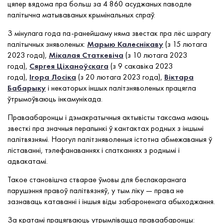
цяпер вядома пра больш за 4 860 асуджаных паводле
палітычна матываваных крымінальных спраў.
З мінулага года па-ранейшаму няма звестак пра лёс шэрагу
палітычных зняволеных:
Марыю Калеснікаву
(з 15 лютага
2023 года),
Мікалая Статкевіча
(з 10 лютага 2023
года),
Сяргея Ціханоўскага
(з 9 сакавіка 2023
года),
Ігора Лосіка
(з 20 лютага 2023 года),
Віктара
Бабарыку
і некаторых іншых палітзняволеных працягла
ўтрымоўваюць інкамунікада.
Праваабаронцы і дэмакратычныя актывісты таксама маюць
звесткі пра значныя перапынкі ў кантактах родных з іншымі
палітвязнямі. Наогул палітзняволеныя істотна абмежаваныя ў
ліставанні, тэлефанаваннях і спатканнях з роднымі і
адвакатамі.
Такое становішча стварае ўмовы для беспакаранага
парушэння правоў палітвязняў, у тым ліку — права не
зазнаваць катаванні і іншыя віды забароненага абыходжання.
За кратамі працягваюць утрымлівацца праваабаронцы: