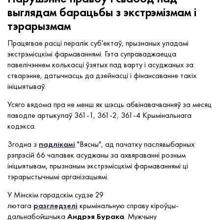
выглядам барацьбы з экстрэмізмам і
тэрарызмам
Працягвае расці пералік суб'ектаў, прызнаных уладамі
экстрэмісцкімі фармаваннямі. Гэта суправаджаецца
павелічэннем колькасці ўзятых пад варту і асуджаных за
стварэнне, датычнасць да дзейнасці і фінансаванне такіх
ініцыятываў.
Усяго вядома пра не менш як шэсць абвінавачванняў за месяц
паводле артыкулаў 361-1, 361-2, 361-4 Крымінальнага
кодэкса.
Згодна з
падлікамі
"Вясны", ад пачатку паслявыбарных
рэпрэсій 66 чалавек асуджаны за ахвяраванні розным
ініцыятывам, прызнаным экстрэмісцкімі фармаваннямі ці
тэрарыстычнымі арганізацыямі.
У Мінскім гарадскім судзе 29
лютага
разгледзелі
крымінальную справу кіроўцы-
дальнабойшчыка
Андрэя
Бурака
. Мужчыну