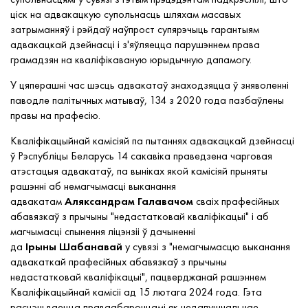
ціск на адвакацкую супольнасць шляхам масавых
затрыманняў і рэйдаў наўпрост супярэчыць гарантыям
адвакацкай дзейнасці і з'яўляецца парушэннем права
грамадзян на кваліфікаваную юрыдычную дапамогу.
У цяперашні час шэсць адвакатаў знаходзяцца ў зняволенні
паводле палітычных матываў, 134 з 2020 года пазбаўлены
правы на прафесію.
Кваліфікацыйнай камісіяй па пытаннях адвакацкай дзейнасці
ў Рэспубліцы Беларусь 14 сакавіка праведзена чарговая
атэстацыя адвакатаў, па выніках якой камісіяй прыняты
рашэнні аб немагчымасці выканання
адвакатам
Аляксандрам
Галавачом
сваіх прафесійных
абавязкаў з прычыны "недастатковай кваліфікацыі" і аб
магчымасці спынення ліцэнзіі ў дачыненні
да
Ірыны
Шабанавай
у сувязі з "немагчымасцю выканання
адвакаткай прафесійных абавязкаў з прычыны
недастатковай кваліфікацыі", пацверджанай рашэннем
Кваліфікацыйнай камісіі ад 15 лютага 2024 года. Гэта
расцэньваецца праваабаронцамі як недапушчальнае