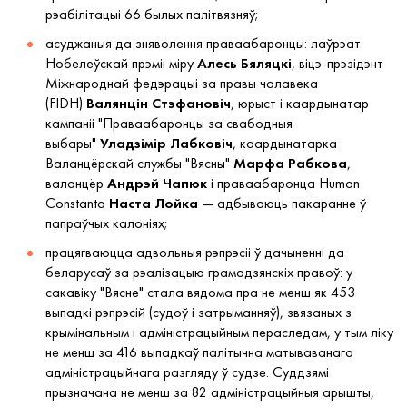
рэабілітацыі 66 былых палітвязняў;
асуджаныя да зняволення праваабаронцы: лаўрэат
Нобелеўскай прэміі міру
Алесь
Бяляцкі
, віцэ-прэзідэнт
Міжнароднай федэрацыі за правы чалавека
(FIDH)
Валянцін
Стэфановіч
, юрыст і каардынатар
кампаніі "Праваабаронцы за свабодныя
выбары"
Уладзімір
Лабковіч
, каардынатарка
Валанцёрскай службы "Вясны"
Марфа
Рабкова
,
валанцёр
Андрэй
Чапюк
і праваабаронца Human
Constanta
Наста
Лойка
— адбываюць пакаранне ў
папраўчых калоніях;
працягваюцца адвольныя рэпрэсіі ў дачыненні да
беларусаў за рэалізацыю грамадзянскіх правоў: у
сакавіку "Вясне" стала вядома пра не менш як 453
выпадкі рэпрэсій (судоў і затрыманняў), звязаных з
крымінальным і адміністрацыйным пераследам, у тым ліку
не менш за 416 выпадкаў палітычна матываванага
адміністрацыйнага разгляду ў судзе. Суддзямі
прызначана не менш за 82 адміністрацыйныя арышты,