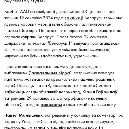
быў сёлета ў студзені.
Камітэт ААН па ліквідацыі дыскрымінацыі ў дачыненні да
жанчын 19 сакавіка 2024 года
заклікаў
Беларусь тэрмінова
прыняць часовыя меры дзеля абароны палітзняволенай
Паліны Шарэнды-Панасюк. Гэта першы падобны выпадак па
справах супраць Беларусі. Пасля гэтага, 22 сакавіка,
дзяржаўны тэлеканал "Беларусь 1" выпусціў прапагандысцкі
фільм пра палітзняволеную, у якім яна была вымушана,
мяркуючы па ўсім нядобраахвотна, удзельнічаць.
Працягваецца практыка прымусу да запісу відэа з
выбачэннямі ("
пакаяльныя відэа‎
") затрыманых паводле
палітычна матываваных крымінальных і адміністрацыйных
спраў. Перыядычна на ўдзельніках такіх ролікаў можна
заўважыць сляды збіванняў: напрыклад,
Кірыл
Гаўрылаў
,
затрыманы 29 сакавіка за фатаграфаванне ваенных
аб'ектаў, на відэа
паказаны
з гематомай на левым воку.
Павел
Малышчык
,
затрыманы
у сакавіку за каментар пра
тэракт у Расіі, з'явіўся на відэа, запісаным пад прымусам, з
гематомамі на твары, у тым ліку на правым воку, і з