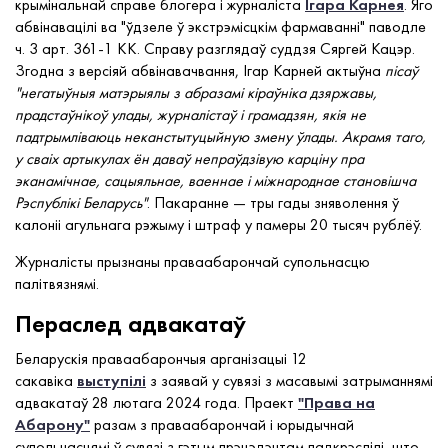
крымінальнай справе блогера і журналіста
Ігара Карнея
. Яго
абвінавацілі ва "ўдзеле ў экстрэмісцкім фармаванні" паводле
ч. 3 арт. 361-1 КК. Справу разглядаў суддзя Сяргей Кацэр.
Згодна з версіяй абвінавачвання, Ігар Карней актыўна
пісаў
"негатыўныя матэрыялы з абразамі кіраўніка дзяржавы,
прадстаўнікоў улады, журналістаў і грамадзян, якія не
падтрымліваюць неканстытуцыйную змену ўлады. Акрамя таго,
у сваіх артыкулах ён даваў непраўдзівую карціну пра
эканамічнае, сацыяльнае, ваеннае і міжнароднае становішча
Рэспублікі Беларусь"
. Пакаранне — тры гады зняволення ў
калоніі агульнага рэжыму і штраф у памеры 20 тысяч рублёў.
Журналісты прызнаны праваабарончай супольнасцю
палітвязнямі.
Пераслед адвакатаў
Беларускія праваабарончыя арганізацыі 12
сакавіка
выступілі
з заявай у сувязі з масавымі затрыманнямі
адвакатаў 28 лютага 2024 года. Праект
"Права на
Абарону"
разам з праваабарончай і юрыдычнай
супольнасцямі ў сувязі з гэтым прэцэдэнтам падкрэслілі, што