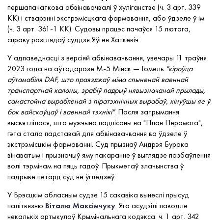
першапачаткова абвінавачвалі ў хуліганстве (ч. 3 арт. 339
КК) і стварэнні экстрэмісцкага фармавання, або ўдзеле ў ім
(ч. 3 арт. 361-1 КК). Судовы працэс пачаўся 15 лютага,
справу разглядаў суддзя Яўген Хаткевіч.
У адпаведнасці з версіяй абвінавачвання, увечары 11 траўня
2023 года на аўтадарозе М-5 Мінск — Гомель
"кіроўца
аўтамабіля DAF, што праязджаў міма спыненай ваеннай
транспартнай калоны, зрабіў падрыў нявызначанай прылады,
самастойна вырабленай
з піратэхнічных вырабаў, кінуўшы яе ў
бок вайскоўцаў і ваеннай тэхнікі"
. Пасля затрымання
высвятлілася, што мужчына падпісаны на "План Перамога",
гэта стала падставай для абвінавачвання ва ўдзеле ў
экстрэмісцкім фармаванні. Суд прызнаў Андрэя Бурака
вінаватым і прызначыў яму пакаранне ў выглядзе пазбаўлення
волі тэрмінам на пяць гадоў. Прыкметаў злачынства ў
падрыве петард суд не ўгледзеў.
У Брэсцкім абласным судзе 15 сакавіка вынеслі прысуд
палітвязню
Віталю Максімчуку
. Яго асудзілі паводле
некалькіх артыкулаў Крымінальнага кодэкса: ч. 1 арт. 342