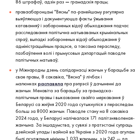
86 штрафаў, адзін раз
—
грамадскія працы;
праваабаронцамі "Вясны" па-ранейшаму рэгулярна
выяўляюцца і дакументуюцца факты ўжывання
катаванняў і забароненых відаў абыходжання падчас
расследавання палітычна матываваных крымінальных
спраў, выпадкі забароненых відаў абыходжання ў
адміністрацыйным працэсе, а таксама пераследу,
пазбаўлення волі і прымусовых дэпартацый паводле
палітычных матываў;
у Міжнародны дзень салідарнасці жанчын у барацьбе за
свае правы, 8 сакавіка, "Вясна" ў лічбах і
малюнках
распавяла
пра рэпрэсіі ў дачыненні да
жанчын. Менавіта за барацьбу за грамадска-
палітычныя правы і выказванне свайго меркавання ў
Беларусі са жніўня 2020 года сутыкнуліся з пераследам
больш за 8000 жанчын. Паводле стану на 8 сакавіка
2024 года, у Беларусі налічвалася 171 палітзняволеная-
жанчына. За іншадумства, у сувязі з пратэстамі супраць
дзейснай улады і вайной ва Украіне з 2020 года агулам
былі асуджаныя мінімум 1 033 жанчыны, з іх 242 — да