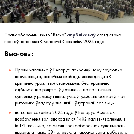
Праваабарончы цэнтр "Вясна"
апублікаваў
агляд стана
правоў чалавека ў Беларусі ў сакавіку 2024 года.
Высновы:
Правы чалавека ў Беларусі па-ранейшаму паўсюдна
парушаюцца, асноўныя свабоды знаходзяцца ў
крытычна ўразлівым становішчы; бесперапынна
адбываюцца рэпрэсіі ў дачыненні да палітычных
супернікаў рэжыму і іншадумцаў; узмацнілася ваяўнічая
рыторыка ўладаў у знешняй і ўнутранай палітыцы;
на канец сакавіка 2024 года ў Беларусі ў месцах
пазбаўлення волі знаходзіліся 1402 палітзняволеныя, з
іх 171 жанчына, за месяц праваабарончая супольнасць
прызнала такімі 38 чалавек, а таксама запатрабавала