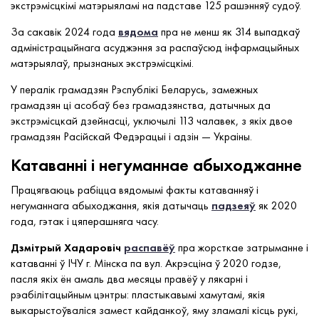
экстрэмісцкімі матэрыяламі на падставе 125 рашэнняў судоў.
За сакавік 2024 года
вядома
пра не менш як 314 выпадкаў
адміністрацыйнага асуджэння за распаўсюд інфармацыйных
матэрыялаў, прызнаных экстрэмісцкімі.
У пералік грамадзян Рэспублікі Беларусь, замежных
грамадзян ці асобаў без грамадзянства, датычных да
экстрэмісцкай дзейнасці, уключылі 113 чалавек, з якіх двое
грамадзян Расійскай Федэрацыі і адзін — Украіны.
Катаванні і негуманнае абыходжанне
Працягваюць рабіцца вядомымі факты катаванняў і
негуманнага абыходжання, якія датычаць
падзеяў
як 2020
года, гэтак і цяперашняга часу.
Дзмітрый
Хадаровіч
распавёў
пра жорсткае затрыманне і
катаванні ў ІЧУ г. Мінска па вул. Акрэсціна ў 2020 годзе,
пасля якіх ён амаль два месяцы правёў у лякарні і
рэабілітацыйным цэнтры: пластыкавымі хамутамі, якія
выкарыстоўваліся замест кайданкоў, яму зламалі кісць рукі,