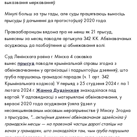
выказвання меркаванняў.
Мінулі больш за тры гады, але суды працягваюць выносіць
прысуды ў дачыненні да пратэстоўцаў 2020 года.
Праваабаронцам вядома пра не менш як 21 прысуд,
вынесены за месяц паводле артыкула 342 КК. Абвінавачаных
асуджаюць да пазбаўлення ці абмежавання волі.
Суд Ленінскага раёна г. Мінска 4 сакавіка
вынес
прысуд
паводле крымінальнай справы згодна з
абвінавачваннем у арганізацыі і падрыхтоўцы дзеянняў, што
груба парушаюць грамадскі парадак (ч. 1 арт. 342
Крымінальнага кодэкса). У перыяд з 25 студзеня 2024 г. па 1
лютага 2024 г.
Жанна Дудзінская
знаходзілася пад
вартай. У адпаведнасці з матэрыяламі абвінавачвання, у
верасні 2020 года асуджаная ўзяла ўдзел у
несанкцыянаваным масавым мерапрыемстве ў Мінску. Згодна
з прысудам,
"...актыўныя дзеянні абвінавачаная здзейсніла ў
грамадскім месцы — на праезнай частцы дарогі сталіцы на
вачах у грамадзян, што знаходзіліся там, чым груба парушыла