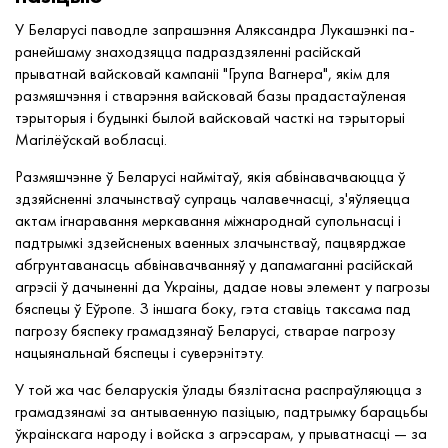
У Беларусі паводле запрашэння Аляксандра Лукашэнкі па-
ранейшаму знаходзяцца падраздзяленні расійскай
прыватнай вайсковай кампаніі "Група Вагнера", якім для
размяшчэння і стварэння вайсковай базы прадастаўленая
тэрыторыя і будынкі былой вайсковай часткі на тэрыторыі
Магілёўскай вобласці.
Размяшчэнне ў Беларусі наймітаў, якія абвінавачваюцца ў
здзяйсненні злачынстваў супраць чалавечнасці, з'яўляецца
актам ігнаравання меркавання міжнароднай супольнасці і
падтрымкі здзейсненых ваенных злачынстваў, пацвярджае
абгрунтаванасць абвінавачванняў у дапамаганні расійскай
агрэсіі ў дачыненні да Украіны, дадае новы элемент у пагрозы
бяспецы ў Еўропе. З іншага боку, гэта ставіць таксама пад
пагрозу бяспеку грамадзянаў Беларусі, стварае пагрозу
нацыянальнай бяспецы і суверэнітэту.
У той жа час беларускія ўлады бязлітасна распраўляюцца з
грамадзянамі за антываенную пазіцыю, падтрымку барацьбы
ўкраінскага народу і войска з агрэсарам, у прыватнасці — за