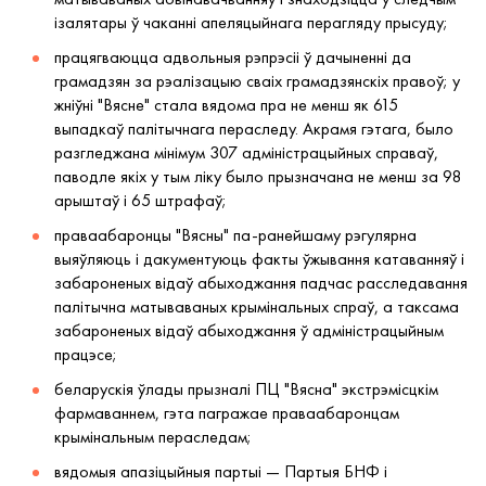
ізалятары ў чаканні апеляцыйнага перагляду прысуду;
працягваюцца адвольныя рэпрэсіі ў дачыненні да
грамадзян за рэалізацыю сваіх грамадзянскіх правоў; у
жніўні "Вясне" стала вядома пра не менш як 615
выпадкаў палітычнага пераследу. Акрамя гэтага, было
разгледжана мінімум 307 адміністрацыйных справаў,
паводле якіх у тым ліку было прызначана не менш за 98
арыштаў і 65 штрафаў;
праваабаронцы "Вясны" па-ранейшаму рэгулярна
выяўляюць і дакументуюць факты ўжывання катаванняў і
забароненых відаў абыходжання падчас расследавання
палітычна матываваных крымінальных спраў, а таксама
забароненых відаў абыходжання ў адміністрацыйным
працэсе;
беларускія ўлады прызналі ПЦ "Вясна" экстрэмісцкім
фармаваннем, гэта пагражае праваабаронцам
крымінальным пераследам;
вядомыя апазіцыйныя партыі — Партыя БНФ і