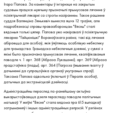
Ігара Папова. За каментары ў інтэрнэце на закрытым
судовым працэсе мужчыну прызначылі прымусовае лячэнне ў
псіхіятрычнай лякарні са строгім назіраннем. Такое рашэнне
суддзя Валянціна Зянькевіч вынесла яшчэ 12 траўня, але
падрабязнасці справы праваабаронцам "Вясны" сталі
вядомыя толькі цяпер. Папова ужо накіравалі ў псіхіятрычную
лякарню "Гайцюнішкі" Воранаўскага раёна; такі від лячэння
абіраецца для асобаў, якія ўяўляюць асаблівую небяспеку
для грамадства. Грамадска небяспечныя дзеянні, у сувязі з
якімі было прызначана прымусовае лячэнне, кваліфікаваныя
паводле ч. 1 арт. 368 (Абраза Лукашэнкі); арт. 369 (Абраза
прадстаўніка ўлады); арт. 364 (Пагроза ўжывання гвалту ў
дачыненні да супрацоўніка органаў унутраных спраў).
Таксама Папова адвольна ўключылі ў Пералік асобаў,
датычных да экстрэмісцкай дзейнасці.
Адміністрацыйны пераслед па-ранейшаму актыўна
выкарыстоўваецца дзеля пераследу паводле палітычных
матываў. У жніўні "Вясне" стала вядома пра 615 выпадкаў
затрыманняў і іншых адміністрацыйных рэпрэсій. У рэгіёнах