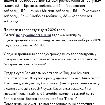
вядомыя праваабаронцам выпадкі размеркаваліся наступным
чынам: 65 — Брэсцкая вобласць; 46 — Гродзенская
вобласць, 110 — Мінск і Мінская вобласць, 118 — Гомельская
вобласць, 36 — Віцебская вобласць, 36 — Магілёўская
вобласць.
Да гадавіны падзеяў жніўня 2020 года
"Вясна"
падсумавала вынікі
вядомых выпадкаў
адміністрацыйнага пераследу за перыяд пасля выбараў 2020
года: іх не менш за 46 700.
У адміністрацыйным парадку грамадзянаў пераследуюць у
асноўным за выкарыстанне пратэснай сімволікі і за рэпосты
"экстрэмісцкіх матэрыялаў".
Суддзя суда Верхнядзвінскага раёна Таццяна Кукліна
арыштавала на 10 сутак кіроўцу-дальнабойніка Аляксандра
Каваленку, у віну якому было пастаўлена правядзенне пікету:
у адпаведнасці з версіяй суда, Каваленка размясціў на
пярэдняй панэлі кабіны аўтамабіля вымпел з выявай сцяга
бел-чырвона-белага колеру і гербам "Пагоня".
Паведамленне ў міліцыю пра правапарушэнне паступіла з