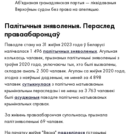
Аб'яднаная грамадзянская партыя — ліквідаваныя
Вярхоўным судом без права на апеляцыю.
Палітычныя зняволеныя. Пераслед
праваабаронцаў
Паводле стану на 31 жніўня 2023 года ў Беларусі
налічвалася 1 496
палітычных зняволеных
. Агульная
колькасць чалавек, прызнаных палітычнымі зняволенымі з
траўня 2020 года, уключаючы тых, хто былі вызвалены,
складае амаль 2 500 чалавек. Агулам са жніўня 2020 года,
згодна з наяўнымі дадзенымі, не меней за 4 898
чалавек
сутыкнулася
з палітычна матываваным
крымінальным пераследам і не менш за 3 763 чалавекі
былі
асуджаныя
паводле палітычна матываваных
крымінальных справах.
За жнівень праваабарончая супольнасць прызнала
палітзняволенымі 69 чалавек.
На пачатку жніўня "Вясна"
падзялілася
гісторыямі