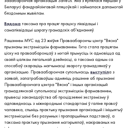
зааабарончая арганізацыя SaveUs. Яна з'яўлялася першай у
Беларусі фандрайзінгавай пляцоўкай і займалася дапамогай
бяздомным жывёлам.
Вядома
таксама пра працяг працэсу ліквідацыі і
самаліквідацыі шэрагу грамадскіх аб'яднанняў.
Рашэннем МУС ад 23 жніўня Праваабарончы цэнтр "Вясна"
прызнаны экстрэмісцкім фармаваннем. Гэта стала працягам
ціску на праваабаронцаў з мэтай прымусіць іх адмовіцца ад
сваёй цалкам легальнай дзейнасці, а таксама адным са
спосабаў скараціць магчымасці звароту грамадзянаў у
арганізацыю. Праваабарончая супольнасць
выступіл
а з
заявай, запатрабаваўшы адмяніць рашэнне аб прызнанні
Праваабарончага цэнтра "Вясна" і іншых арганізацый
грамадзянскай супольнасці экстрэмісцкім фармаваннем,
прывесці заканадаўства аб процідзеянні экстрэмізму ў
адпаведнасць з міжнароднымі стандартамі ў галіне правоў
чалавека, спыніць практыку прызнання арганізацый і ініцыятыў
экстрэмісцкімі без разумных і прапарцыйных падставаў, а
таксама практыку прызнання матэрыялаў, накіраваных на