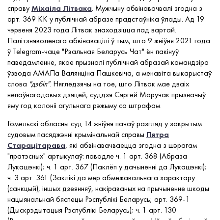
справу
Міхаіла Літвака
. Мужчыну абвінавачвалі згодна з
арт. 369 КК у публічнай абразе прадстаўніка ўлады. Ад 19
чэрвеня 2023 года Літвак знаходзіцца пад вартай.
Палітзняволенага абвінавацілі ў тым, што 9 жніўня 2021 года
ў Telegram-чаце "Рэальная Беларусь Чат" ён пакінуў
паведамленне, якое прызналі публічнай абразай камандзіра
ўзвода АМАПа Валянціна Пашкевіча, а менавіта выкарыстаў
слова
"дэбіл"
. Нягледзячы на тое, што Літвак мае дваіх
непаўнагадовых дзяцей, суддзя Сяргей Маручак прызначыў
яму год калоніі агульнага рэжыму са штрафам.
Гомельскі абласны суд 14 жніўня пачаў разгляд у закрытым
судовым пасяджэнні крымінальнай справы
Пятра
Старацітарава
, які абвінавачваецца згодна з шэрагам
"пратэсных" артыкулаў: паводле ч. 1 арт. 368 (Абраза
Лукашэнкі); ч. 1 арт. 367 (Паклёп у дачыненні да Лукашэнкі);
ч. 3 арт. 361 (Заклікі да мер абмежавальнага характару
(санкцый), іншых дзеянняў, накіраваных на прычыненне шкоды
нацыянальнай бяспецы Рэспублікі Беларусь; арт. 369-1
(Дыскрэдытацыя Рэспублікі Беларусь); ч. 1 арт. 130