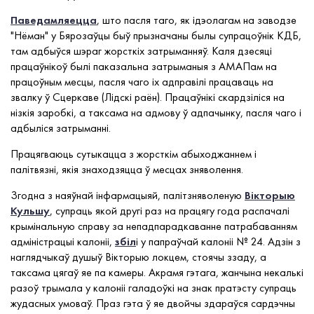
Паведамляецца
, што пасля таго, як ідэолагам на заводзе
"Нёман" у Бярозаўцы быў прызначаны былы супрацоўнік КДБ,
там адбыўся шэраг жорсткіх затрыманняў. Каля дзесяці
працаўнікоў былі паказальна затрыманыя з АМАПам на
працоўным месцы, пасля чаго іх адправілі працаваць на
звалку ў Сцеркаве (Лідскі раён). Працаўнікі скардзіліся на
нізкія заробкі, а таксама на адмову ў адпачынку, пасля чаго і
адбыліся затрыманні.
Працягваюць сутыкацца з жорсткім абыходжаннем і
палітвязні, якія знаходзяцца ў месцах зняволення.
Згодна з наяўнай інфармацыяй, палітзняволеную
Вікторыю
Кульшу
, супраць якой другі раз на працягу года распачалі
крымінальную справу за непадпарадкаванне патрабаванням
адміністрацыі калоніі,
збіл
і у папраўчай калоніі № 24. Адзін з
наглядчыкаў душыў Вікторыю локцем, стоячы ззаду, а
таксама цягаў яе па камеры. Акрамя гэтага, жанчына некалькі
разоў трымала у калоніі галадоўкі на знак пратэсту супраць
жудасных умоваў. Праз гэта ў яе двойчы здараўся сардэчны