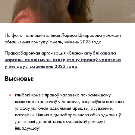
На фота: палітзьняволеная Ларыса Шчыракова ў момант
абвяшчэньня прысуду.Гомель, жнівень 2023 года
Праваабарончая арганізацыя «Вясна»
апублікавала
чарговы аналітычны агляд стану правоў чалавека
ў Беларусі за жнівень 2023 года
.
Высновы:
глыбокі крызіс правоў чалавека па-ранейшаму
вызначае стан рэчаў у Беларусі; рэпрэсіўная палітыка
ўладаў уключае адвольныя арышты, асуджэнне,
катаванні і іншыя віды забароненага абыходжання ў
дачыненні да палітычных супернікаў рэжыму і
іншадумцаў;