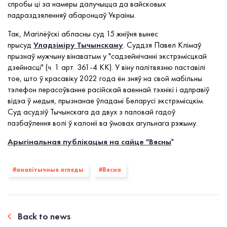
спробы ці за намеры далучыцца да вайсковых
падраздзяленняў абаронцаў Украіны.
Так, Магілёўскі абласны суд 15 жніўня вынес
прысуд
Уладзіміру Тычынскаму
. Суддзя Павел Клімаў
прызнаў мужчыну вінаватым у "садзейнічанні экстрэмісцкай
дзейнасці" (ч. 1 арт. 361-4 КК). У віну палітвязню паставілі
тое, што ў красавіку 2022 года ён зняў на свой мабільны
тэлефон перасоўванне расійскай ваеннай тэхнікі і адправіў
відэа ў медыя, прызнанае ўладамі Беларусі экстрэмісцкім.
Суд асудзіў Тычынскага да двух з паловай гадоў
пазбаўлення волі ў калоніі ва ўмовах агульнага рэжыму.
Арыгінальная публікацыя на сайце "Вясны
"
#аналітычныя агляды
#Вясна
Back to news