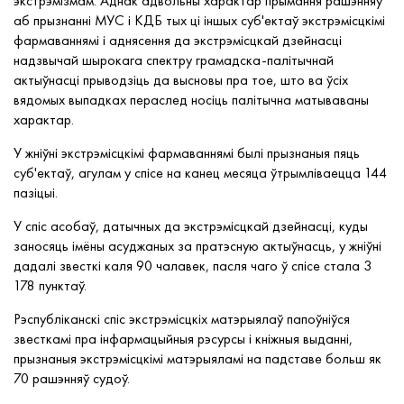
экстрэмізмам. Аднак адвольны характар прымання рашэнняў
аб прызнанні МУС і КДБ тых ці іншых суб'ектаў экстрэмісцкімі
фармаваннямі і аднясення да экстрэмісцкай дзейнасці
надзвычай шырокага спектру грамадска-палітычнай
актыўнасці прыводзіць да высновы пра тое, што ва ўсіх
вядомых выпадках пераслед носіць палітычна матываваны
характар.
У жніўні экстрэмісцкімі фармаваннямі былі прызнаныя пяць
суб'ектаў, агулам у спісе на канец месяца ўтрымліваецца 144
пазіцыі.
У спіс асобаў, датычных да экстрэмісцкай дзейнасці, куды
заносяць імёны асуджаных за пратэсную актыўнасць, у жніўні
дадалі звесткі каля 90 чалавек, пасля чаго ў спісе стала 3
178 пунктаў.
Рэспубліканскі спіс экстрэмісцкіх матэрыялаў папоўніўся
звесткамі пра інфармацыйныя рэсурсы і кніжныя выданні,
прызнаныя экстрэмісцкімі матэрыяламі на падставе больш як
70 рашэнняў судоў.