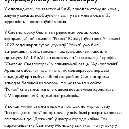
У адпаведнасці са звесткамі БАЖ, паводле стану на канец
жніўня ў месцах пазбаўлення волі
ўтрымліваюцца
33
журналісты і прадстаўнікі медыя.
У Светлагорску
была затрыманая
рэдактарка
інфармацыйнай кампаніі "Ранак" Юлія Даўлетава. У чэрвені
2023 года шэраг супрацоўнікаў "Ранка" ужо былі
затрыманыя, арыштаваныя і аштрафаваныя паводле
артыкулу 19.11 КаАП за падпіску на "экстрэмісцкі" профіль
"Светлик. Светлогорск" у сацыяльнай сетцы "Аднакласнікі".
Арышты адбыліся пасля таго, як медыярэсурс першым
паведаміў пра выбух і гібелі людзей на Светлагорскім
заводзе беленай цэлюлозы. На матэрыял з сайта
"Ранак"
спасылаліся
ці згадвалі незалежныя журналісты і
СМІ, прызнаныя ўладамі экстрэмісцкімі.
У канцы жніўня
стала вядома
пра ціск на журналістаў
"Ганцавіцкага часу" за артыкул, у якім былі раскрытыкаваныя
спілаваныя да "Дажынак" ў цэнтры горада клёны. Так,
карэспандэнтку Святлану Малышку выклікалі на гутарку ў