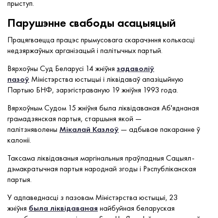
прыступ.
Парушэнне свабоды асацыяцый
Працягваецца працэс прымусовага скарачэння колькасці
недзяржаўных арганізацый і палітычных партый.
Вярхоўны Cуд Беларусі 14 жніўня
задаволіў
пазоў
Міністэрства юстыцыі і ліквідаваў апазіцыйную
Партыю БНФ, зарэгістраваную 19 жніўня 1993 года.
Вярхоўным Cудом 15 жніўня была ліквідаваная Аб'яднаная
грамадзянская партыя, старшыня якой —
палітзняволены
Мікалай Казлоў
— адбывае пакаранне ў
калоніі.
Таксама ліквідаваныя маргінальныя праўладныя Сацыял-
дэмакратычная партыя народнай згоды і Рэспубліканская
партыя.
У адпаведнасці з пазовам Міністэрства юстыцыі, 23
жніўня
была ліквідаваная
найбуйная беларуская