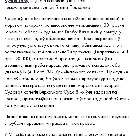
Кузняцову
— два з паловай гады. Такі
прысуд
вынесла
суддзя Галіна Прыхожка.
Дзяржаўнае абвінавачванне настойвае на непрапарцыйна
жорсткім пакаранні за выказванне меркаванняў: 30 траўня
Гомельскі абласны суд вынес
Глебу Вятошкіну
прысуд у
выглядзе пяці гадоў абмежавання волі без накіравання ў
папраўчую ўстанову адкрытага тыпу, абвінаваціўшы яго ў
распальванні іншай сацыяльнай варожасці ці варажнечы (ч. 1
арт. 130 КК), а таксама ў арганізацыі і падрыхтоўцы
дзеянняў, якія груба парушаюць грамадскі парадак, або
ўдзеле ў іх (ч. 1 арт. 342 Крымінальнага кодэкса). Прысуд не
паспеў набыць моц, бо ўжо 8 чэрвеня пракуратура падала
апеляцыйны пратэст на ўзмацненне жорсткасці пакарання.
Судовая калегія Вярхоўнага Суда 8 жніўня задаволіла
пратэст, прызначыўшы палітвязню паўтара года пазбаўлення
волі ў папраўчай калоніі.
Працягваюцца палітычна матываваныя затрыманні і асуджэнні
з грубымі парушэннямі грамадзянскіх правоў.
У Мінскім гарадскім судзе разгледзелі справу 54-гадовага