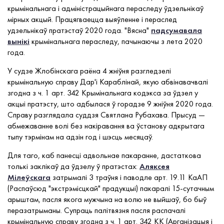
крымінальнага і адміністрацыйнага пераследу ўдзельнікаў
мірных акцый. Працягваецца выяўленне і пераслед
удзельнікаў пратэстаў 2020 года. "Вясна"
падсумавала
вынікі
крымінальнага пераследу, пачынаючы з лета 2020
года.
У судзе Жлобінскага раёна 4 жніўня разгледзелі
крымінальную справу Дар'і Караблінай, якую абвінавачвалі
згодна з ч. 1 арт. 342 Крымінальнага кодэкса за ўдзел у
акцыі пратэсту, што адбылася ў горадзе 9 жніўня 2020 года.
Справу разглядала суддзя Святлана Рубахава. Прысуд —
абмежаванне волі без накіравання ва ўстанову адкрытага
тыпу тэрмінам на адзін год і шэсць месяцаў.
Для таго, каб панесці адвольнае пакаранне, дастаткова
толькі заклікаў да ўдзелу ў пратэстах:
Аляксея
Мілеўскага
затрымалі 3 траўня і паводле арт. 19.11 КаАП
(Распаўсюд "экстрэмісцкай" прадукцыі) пакаралі 15-сутачным
арыштам, пасля якога мужчына на волю не выйшаў, бо быў
перазатрыманы. Супраць палітвязня пасля распачалі
крымінальную справу згодна з ч. 1 арт. 342 КК (Арганізацыя і