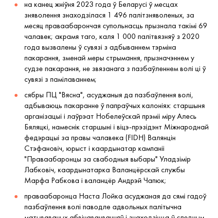
на канец жніўня 2023 года ў Беларусі ў месцах
зняволення знаходзілася 1 496 палітзняволеных, за
месяц праваабарончая супольнасць прызнала такімі 69
чалавек; акрамя таго, каля 1 000 палітвязняў з 2020
года вызвалены ў сувязі з адбываннем тэрміна
пакарання, зменай меры стрымання, прызначэннем у
судзе пакарання, не звязанага з пазбаўленнем волі ці ў
сувязі з памілаваннем;
сябры ПЦ "Вясна", асуджаныя да пазбаўлення волі,
адбываюць пакаранне ў папраўчых калоніях: старшыня
арганізацыі і лаўрэат Нобелеўскай прэміі міру Алесь
Бяляцкі, намеснік старшыні і віцэ-прэзідэнт Міжнароднай
федэрацыі за правы чалавека (FIDH) Валянцін
Стэфановіч, юрыст і каардынатар кампаніі
"Праваабаронцы за свабодныя выбары" Уладзімір
Лабковіч, каардынатарка Валанцёрскай службы
Марфа Рабкова і валанцёр Андрэй Чапюк;
праваабаронца Наста Лойка асуджаная да сямі гадоў
пазбаўлення волі паводле адвольных палітычна
матываваных абвінавачванняў і знаходзіцца ў следчым