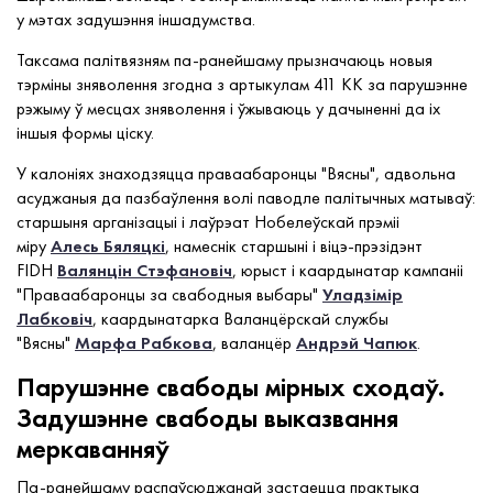
у мэтах задушэння іншадумства.
Таксама палітвязням па-ранейшаму прызначаюць новыя
тэрміны зняволення згодна з артыкулам 411 КК за парушэнне
рэжыму ў месцах зняволення і ўжываюць у дачыненні да іх
іншыя формы ціску.
У калоніях знаходзяцца праваабаронцы "Вясны", адвольна
асуджаныя да пазбаўлення волі паводле палітычных матываў:
старшыня арганізацыі і лаўрэат Нобелеўскай прэміі
міру
Алесь Бяляцкі
, намеснік старшыні і віцэ-прэзідэнт
FIDH
Валянцін Стэфановіч
, юрыст і каардынатар кампаніі
"Праваабаронцы за свабодныя выбары"
Уладзімір
Лабковіч
, каардынатарка Валанцёрскай службы
"Вясны"
Марфа Рабкова
, валанцёр
Андрэй Чапюк
.
Парушэнне свабоды мірных сходаў.
Задушэнне свабоды выказвання
меркаванняў
Па-ранейшаму распаўсюджанай застаецца практыка