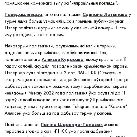
памяшканне камернага тыпу за "няправільныя погляды".
Паведамляецца
, што на палітвязня
Сцяпана Латыпава
у
турме яшчэ больш узмацнілі ціск з прычыны публічнай увагі.
Цяпер палітвязня утрымліваюць у адзіночнай камеры. Лісты
яму даходзяць толькі ад сям'і.
Некаторым палітвязням, асуджаным на вялікія тэрміны,
дадаюць новыя крымінальныя абвінавачванні. Так,
палітзняволенага
Аляксея Кудасава
, якому прызначылі 11
гадоў калоніі, асудзілі паводле новай крымінальнай справы.
Цяпер яго судзілі згодна з ч. 2 арт. 361-1 КК (Стварэнне
экстрэмісцкага фармавання, здзейсненае паўторна). Працэс
адбываўся у закрытым рэжыме, таму падрабязнасці справы
невядомыя. Увесну 2022 года палітвязня ўжо асудзілі да 11
гадоў калоніі паводле чатырох артыкулаў Крымінальнага
кодэкса, у тым ліку за стварэнне Telegram-канала "Каскад".
Аляксей ужо больш за год адбываў тэрмін у калоніі.
Палітзняволеная
Паліна Шаренда-Панасюк
зазнае
пераслед згодна з арт. 411 КК ужо пасля адбывання