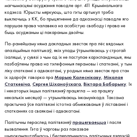
магчымасцямі асуджэння паводле арт. 411 Крымінальнага
кодэкса. Юрысты мяркуюць, што гэты артыкул трэба
выключыць з КК, бо прыцягненне да адказнасці паводле яго
парушае права чалавека на асабістую свабоду і права не
быць асуджаным ці пакараным двойчы.
Па-ранейшаму няма дакладных звестак пра лёс вядомых
апазіцыйных палітыкаў, якіх улады ўтрымліваюць у строгай
ізаляцыі, у сувязі з чым ад іх не паступае карэспандэнцыя, яны
пазбаўлены права на тэлефонныя перамовы і спатканні, у тым
ліку спатканні з адвакатамі, у родных няма звестак пра стан
іх здароўя: гаворка пра
Марыю Калеснікаву
,
Мікалая
Статкевіча
,
Сяргея Ціханоўскага
,
Віктара Бабарыку
. Іх
і некаторых іншых палітвязняў працягла — на працягу
некалькіх месяцаў — утрымліваюць інкамунікада. Таксама
практычна ўсе палітвязні істотна абмежаваныя ў ліставанні і
спатканнях са сваякамі і адвакатамі.
Палітычны пераслед палітвязняў
працягваецца
і пасля
вызвалення. Гэта ў чарговы раз паказвае
шырокамаштабнасць і бесперапыннасць палітычных рэпрэсій