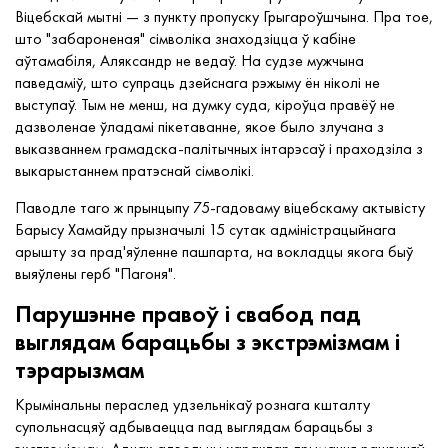
Віцебскай мытні — з пункту пропуску Грыгароўшчына. Пра тое,
што "забароненая" сімволіка знаходзіцца ў кабіне
аўтамабіля, Аляксандр не ведаў. На судзе мужчына
паведаміў, што супраць дзейснага рэжыму ён ніколі не
выступаў. Тым не менш, на думку суда, кіроўца правёў не
дазволенае ўладамі пікетаванне, якое было злучана з
выказваннем грамадска-палітычных інтарэсаў і праходзіла з
выкарыстаннем пратэснай сімволікі.
Паводле таго ж прынцыпу 75-гадоваму віцебскаму актывісту
Барысу Хамайду прызначылі 15 сутак адміністрацыйнага
арышту за прад'яўленне пашпарта, на вокладцы якога быў
выяўлены герб "Пагоня".
Парушэнне правоў і свабод пад
выглядам барацьбы з экстрэмізмам і
тэрарызмам
Крымінальны пераслед удзельнікаў рознага кшталту
супольнасцяў адбываецца пад выглядам барацьбы з