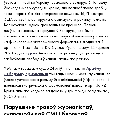
ўварвання Расіі ва Украіну пераехала з Беларусі ў Польшчу.
Знаходзячыся ў суседняй краіне, яна паспрабавала зрабіць
праз інтэрнэт-банкінг ахвяраванне памерам 16,71 даляра
ЗША са свайго беларускага банкаўскага рахунку палку імя
Каліноўскага, аднак транзакцыя не прайшла. Пазней
дзяўчына вырашыла вярнуцца ў Беларусь, дзе была
затрыманая. У выніку палітзняволеную абвінавацілі ў замаху
на фінансаванне экстрэмісцкага фармавання згодна з ч. 1
арт. 14 і ч. 1 арт. 361-2 КК. Суддзя Руслан Царук 14 чэрвеня
2023 года
асудзіў
Анастасію Петрачэнку да трох гадоў
пазбаўлення свабоды ў калоніі агульнага рэжыму.
У Мінскім гарадскім судзе 24 жніўня палітвязню
Арцёму
Лябедзьку
прызначылі
тры гады і шэсць месяцаў калоніі ва
ўмовах узмоцненага рэжыму. Яго абвінавацілі ў "фінансаванні
дзейнасці экстрэмісцкага фармавання" паводле арт. 361-2
Крымінальнага кодэкса за данаты ў тры фонды салідарнасці
ў 2020 годзе.
Парушэнне правоў журналістаў,
супрацоўнікаў СМІ і блогераў