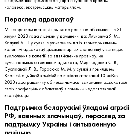
інфармаванне грамадскасці пра сітуацыю з правамі
чалавека, экстрэмісцкімі матэрыяламі.
Пераслед адвакатаў
Міністэрствам юстыцыі прынятае рашэнне аб спыненні з 31
жніўня 2023 года ліцэнзій у дачыненні да: Ляўковіча Я. М.,
Халупкі А. П. у сувязі з ужываннем да іх тэрытарыяльнымі
калегіямі адвакатаў дысцыплінарных спагнанняў у выглядзе
выключэння з калегій за здзяйсненне правінаў, не
сумяшчальных са званнем адваката; Мядзведзева С. В.,
Суслікавай Л. В., Тарасюка М. М. у сувязі з прыняццем
Кваліфікацыйнай камісіяй па выніках атэстацыі 10 жніўня
2023 года рашэнняў аб немагчымасці выканання адвакатамі
сваіх прафесійных абавязкаў з прычыны недастатковай
кваліфікацыі.
Падтрымка беларускімі ўладамі агрэсіі
РФ, ваенных злачынцаў, пераслед за
падтрымку Украіны і антываенную
пазіцыю