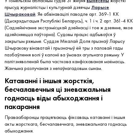
У Гомельскім абласным судзе 31 жніўня
вынесены
жорсткі
прысуд журналістцы і культурнай дзяячцы
Ларысе
Шчыраковай
. Яе абвінавацілі паводле арт. 369-1 КК
(Дыскрэдытацыя Рэспублікі Беларусь), ч. 1 і ч. 2 арт. 361-4 КК
(Садзейнічанне экстрэмісцкай дзейнасці і тое ж дзеянне, якое
здзяйсняецца паўторна). Судовы працэс адбываўся ў
закрытым рэжыме. Суддзя Мікалай Доля прызнаў Ларысу
Шчыракову вінаватай і прызначыў ёй тры з паловай гады
пазбаўлення волі ў калоніі ва ўмовах агульнага рэжыму. У
палітзняволенай была часткова канфіскаваная маёмасць.
Жанчына разлучаная з непаўнагадовым сынам.
Катаванні і іншыя жорсткія,
бесчалавечныя ці зневажальныя
годнасць віды абыходжання і
пакарання
Праваабаронцы працягваюць фіксаваць катаванні і іншыя
акты жорсткага, бесчалавечнага, зневажальнага годнасць
абыходжання.