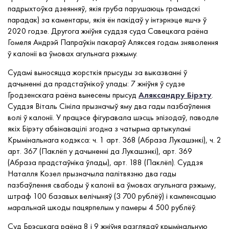
падрыхтоўка дзеянняў, якія груба парушаюць грамадскі
парадак) за каментары, якія ён пакідаў у інтэрнэце яшчэ ў
2020 годзе. Другога жніўня суддзя суда Савецкага раёна
Гомеля Андрэй Папраўкін пакараў Аляксея годам зняволення
ў калоніі ва ўмовах агульнага рэжыму.
Судамі выносяцца жорсткія прысуды за выказванні ў
дачыненні да прадстаўнікоў улады: 7 жніўня ў судзе
Гродзенскага раёна вынесены прысуд
Аляксандру Бірэту
.
Суддзя Віталь Сініла прызначыў яму два гады пазбаўлення
волі ў калоніі. У працэсе фігуравала шэсць эпізодаў, паводле
якіх Бірэту абвінавацілі згодна з чатырма артыкуламі
Крымінальнага кодэкса: ч. 1 арт. 368 (Абраза Лукашэнкі), ч. 2
арт. 367 (Паклёп у дачыненні да Лукашэнкі), арт. 369
(Абраза прадстаўніка ўлады), арт. 188 (Паклёп). Суддзя
Наталля Козел прызначыла палітвязню два гады
пазбаўлення свабоды ў калоніі ва ўмовах агульнага рэжыму,
штраф 100 базавых велічыняў (3 700 рублёў) і кампенсацыю
маральнай шкоды пацярпелым у памеры 4 500 рублёў.
Суд Брэсцкага раёна 8 і 9 жніўня разглядаў крымінальную