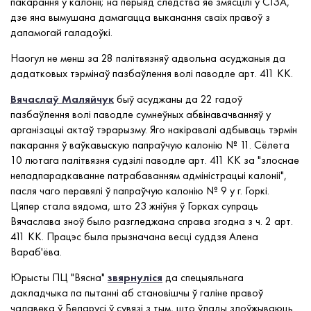
пакарання ў калоніі; на перыяд следства яе змясцілі ў СІЗА,
дзе яна вымушана дамагацца выканання сваіх правоў з
дапамогай галадоўкі.
Наогул не менш за 28 палітвязняў адвольна асуджаныя да
дадатковых тэрмінаў пазбаўлення волі паводле арт. 411 КК.
Вячаслаў Маляйчук
быў асуджаны да 22 гадоў
пазбаўлення волі паводле сумнеўных абвінавачванняў у
арганізацыі актаў тэрарызму. Яго накіравалі адбываць тэрмін
пакарання ў ваўкавыскую папраўчую калонію № 11. Сёлета
10 лютага палітвязня судзілі паводле арт. 411 КК за "злоснае
непадпарадкаванне патрабаванням адміністрацыі калоніі",
пасля чаго перавялі ў папраўчую калонію № 9 у г. Горкі.
Цяпер стала вядома, што 23 жніўня ў Горках супраць
Вячаслава зноў было разгледжана справа згодна з ч. 2 арт.
411 КК. Працэс была прызначана весці суддзя Алена
Вараб'ёва.
Юрысты ПЦ "Вясна"
звярнуліся
да спецыяльнага
дакладчыка па пытанні аб становішчы ў галіне правоў
чалавека ў Беларусі ў сувязі з тым, што ўлады злоўжываюць