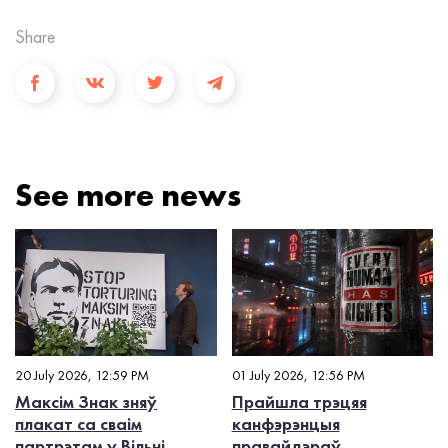
Share
See more news
20 July 2026, 12:59 PM
01 July 2026, 12:56 PM
Максім Знак зняў
Прайшла трэцяя
плакат са сваім
канфэрэнцыя
партрэтам у Вільні
правайдэраў