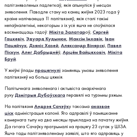
палітзняволеных падлеткаў, якія апынуліся ў месцах
зняволення. Паводле стану на канец жніўня 2023 года ў
краіне налічваецца 11 палітвязняў, якія сталі такімі
непаўналетнімі, некаторым з іх усё яшчэ не споўнілася
васямнаццаць гадоў:
Мікіта Залатар
оў,
Сяргей
Гацкевіч
,
Эдуард Кудынюк
,
Максім Імхавік
,
Іван
Пацяйчук
,
Дзяніс Хазей
,
Аляксандр Вінярск
і,
Павел
Піскун
,
Алег Дабрыднё
ў,
Арцём Вайцяховіч
,
Мікіта
Бруй
.
У жніўні ўлады
працягнулі
замяняць умовы зняволення
палітвязняў на больш цяжкія.
Палітычнага зняволенага і актывіста анархічнага
руху
Дзмітрыя Дубоўскага
перавялі на турэмны рэжым.
На палітвязня
Андрэя Сачэўк
у таксама
аказвае
ціск
адміністрацыя калоніі. Яго адправілі ў памяшканне
камернага тыпу на два месяцы прыкладна на пачатку жніўня.
Да гэтага Сачэўку пратрымалі на працягу 23 сутак у ШІЗА.
Яшчэ тады палітзняволенаму заявілі, што яго адправяць у