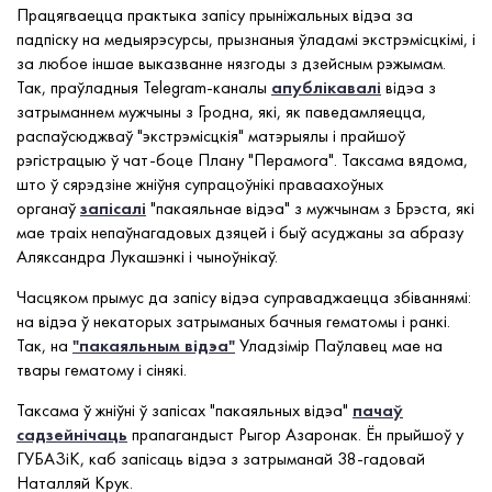
Працягваецца практыка запісу прыніжальных відэа за
падпіску на медыярэсурсы, прызнаныя ўладамі экстрэмісцкімі, і
за любое іншае выказванне нязгоды з дзейсным рэжымам.
Так, праўладныя Telegram-каналы
апублікавалі
відэа з
затрыманнем мужчыны з Гродна, які, як паведамляецца,
распаўсюджваў "экстрэмісцкія" матэрыялы і прайшоў
рэгістрацыю ў чат-боце Плану "Перамога". Таксама вядома,
што ў сярэдзіне жніўня супрацоўнікі праваахоўных
органаў
запісалі
"пакаяльнае відэа" з мужчынам з Брэста, які
мае траіх непаўнагадовых дзяцей і быў асуджаны за абразу
Аляксандра Лукашэнкі і чыноўнікаў.
Часцяком прымус да запісу відэа суправаджаецца збіваннямі:
на відэа ў некаторых затрыманых бачныя гематомы і ранкі.
Так, на
"пакаяльным відэа"
Уладзімір Паўлавец мае на
твары гематому і сінякі.
Таксама ў жніўні ў запісах "пакаяльных відэа"
пачаў
садзейнічаць
прапагандыст Рыгор Азаронак. Ён прыйшоў у
ГУБАЗіК, каб запісаць відэа з затрыманай 38-гадовай
Наталляй Крук.