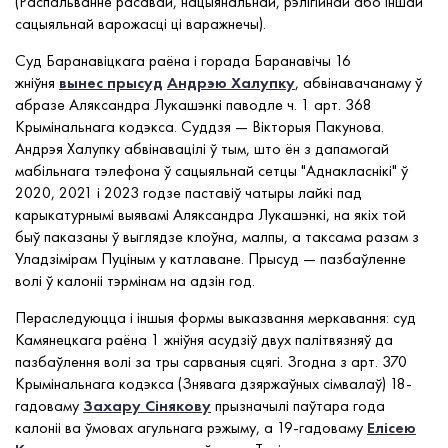
(Распальванне расавай, нацыянальнай, рэлігійнай або іншай
сацыяльнай варожасці ці варажнечы).
Суд Баранавіцкага раёна і горада Баранавічы 16
жніўня
вынес прысуд
Андрэю Халупку
, абвінавачанаму ў
абразе Аляксандра Лукашэнкі паводле ч. 1 арт. 368
Крымінальнага кодэкса. Суддзя — Вікторыя Пакунова.
Андрэя Халупку абвінавацілі ў тым, што ён з дапамогай
мабільнага тэлефона ў сацыяльнай сетцы "Аднакласнікі" ў
2020, 2021 і 2023 годзе паставіў чатыры лайкі пад
карыкатурнымі выявамі Аляксандра Лукашэнкі, на якіх той
быў паказаны ў выглядзе клоўна, малпы, а таксама разам з
Уладзімірам Пуціным у катлаване. Прысуд — пазбаўленне
волі ў калоніі тэрмінам на адзін год.
Пераследуюцца і іншыя формы выказвання меркавання: суд
Камянецкага раёна 1 жніўня асудзіў двух палітвязняў да
пазбаўлення волі за тры сарваныя сцягі. Згодна з арт. 370
Крымінальнага кодэкса (Знявага дзяржаўных сімвалаў) 18-
гадоваму
Захару Сінякову
прызначылі паўтара года
калоніі ва ўмовах агульнага рэжыму, а 19-гадоваму
Елісею