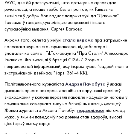
РАУС, дзе ёй растлумачылі, што артыкул не адпавядае
рэчаіснасці, а пісаць трэба было пра тое, як Ганцэвічы
змяніліся ў добры бок падчас падрыхтоўкі да "Дажынак".
Таксама ў ганцавіцкую міліцыю запрашалі і іншага
супрацоўніка выдання, Сяргея Багрова.
Акрамя таго, сёлета ў жніўні
стала вядома
пра затрыманне
палескага журналіста-фрылансера, відэаблогера і
ўладальніка сайта і TikTok-акаўнта "Пра Столін" Аляксандра
Ігнацюка. Яго змясцілі ў брэсцкі СІЗА-7. Згодна з
неправеранай інфармацыяй, яму інкрымінуюць "садзейнічанне
экстрэмісцкай дзейнасці" (арт. 361-4 КК).
Палітзняволенага журналіста
Андрэя Пачобута
ў якасці
дысцыплінарнага пакарання за нібыта парушэнні правілаў
знаходжання ў калоніі перавялі паводле надуманай нагоды ў
памяшканне камернага тыпу на бліжэйшыя шэсць месяцаў.
Жонка журналіста Аксана Пачобут
падзялілася
лістом ад
мужа, у якім ён паведаміў пра дрэнны стан здароўя, высокі
ціск і зрыў рытму сэрца.