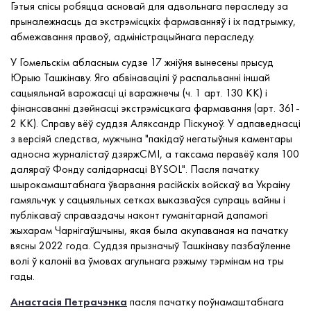
Гэтыя спісы робяцца асновай для адвольнага пераследу за
прыналежнасць да экстрэмісцкіх фармаванняў і іх падтрымку,
абмежавання правоў, адміністрацыйнага пераследу.
У Гомельскім абласным судзе 17 жніўня вынесены прысуд
Юрыю Ташкінаву. Яго абвінавацілі ў распальванні іншай
сацыяльнай варожасці ці варажнечы (ч. 1 арт. 130 КК) і
фінансаванні дзейнасці экстрэмісцкага фармавання (арт. 361-
2 КК). Справу вёў суддзя Аляксандр Піскуноў. У адпаведнасці
з версіяй следства, мужчына "пакідаў негатыўныя каментары
адносна журналістаў дзяржСМІ, а таксама перавёў каля 100
даляраў Фонду салідарнасці BYSOL". Пасля пачатку
шырокамаштабнага ўварвання расійскіх войскаў ва Украіну
гамяльчук у сацыяльных сетках выказваўся супраць вайны і
публікаваў справаздачы наконт гуманітарнай дапамогі
жыхарам Чарнігаўшчыны, якая была акупаваная на пачатку
вясны 2022 года. Суддзя прызначыў Ташкінаву пазбаўленне
волі ў калоніі ва ўмовах агульнага рэжыму тэрмінам на тры
гады.
Анастасія Петрачэнка
пасля пачатку поўнамаштабнага