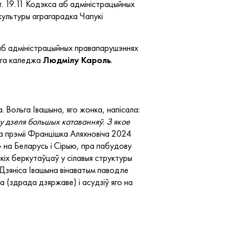
т. 19.11 Кодэкса аб адміністрацыйных
культуры аграгарадка Чапукі
 аб адміністрацыйных правапарушэннях
ага каледжа
Людмілу Кароль
.
а. Вольга Івашына, яго жонка, напісала:
у дзеля большых катаванняў. З якое
ца прэміі Францішка Аляхновіча 2024
 на Беларусь і Сірыю, пра пабудову
іх беркутаўцаў у сілавыя структуры
 Дзяніса Івашына вінаватым паводле
а (здрада дзяржаве) і асудзіў яго на