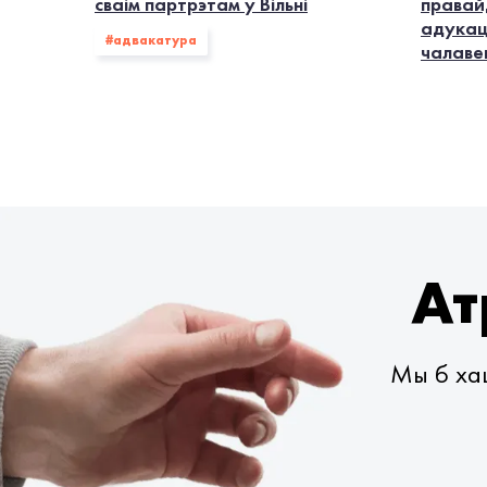
сваім партрэтам у Вільні
правай
адукац
#адвакатура
чалаве
Ат
Мы б хац