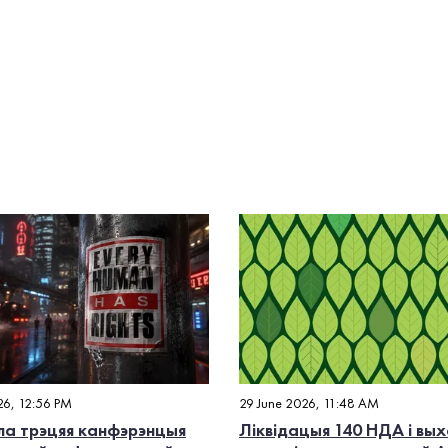
26, 12:56 PM
29 June 2026, 11:48 AM
а трэцяя канфэрэнцыя
Ліквідацыя 140 НДА і вых