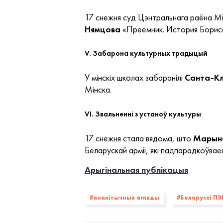
17 снежня суд Цэнтральнага раёна Мін
Нямцова
«Преемник. История Бориса
V. Забарона культурных традыцый
У мінскіх школах забаранілі
Санта-К
Мінска.
VI. Звальненні з устаноў культуры
17 снежня стала вядома, што
Марын
Беларускай арміі, які падпарадкоўвае
Арыгінальная публікацыя
#аналітычныя агляды
#Беларускі ПЭ