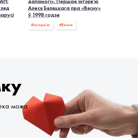
АН:
дапамогі». Першае інтэрв’ю
гляд
Алеся Бяляцкага пра «Вясну»
ларусі
ў 1998 годзе
#інтэрв'ю
#Вясна
мку
века можа