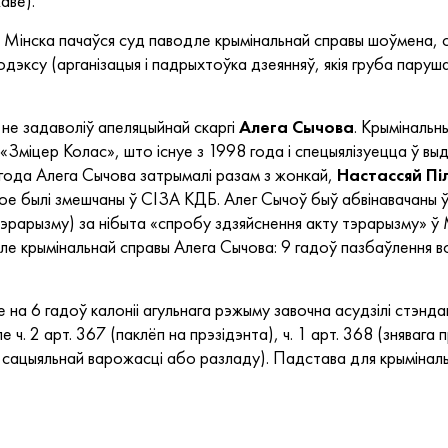
аве).
 Мінска пачаўся суд паводле крымінальнай справы шоўмена, 
одэксу (арганізацыя і падрыхтоўка дзеянняў, якія груба пару
не задаволіў апеляцыйнай скаргі
Алега Сычова
. Крымінальн
«Зміцер Колас», што існуе з 1998 года і спецыялізуецца ў вы
 года Алега Сычова затрымалі разам з жонкай,
Настассяй Пі
ое былі змешчаны ў СІЗА КДБ. Алег Сычоў быў абвінавачаны ў
тэрарызму) за нібыта «спробу здзяйснення акту тэрарызму» ў 
ле крымінальнай справы Алега Сычова: 9 гадоў пазбаўлення вол
 на 6 гадоў калоніі агульнага рэжыму завочна асудзілі стэнд
е ч. 2 арт. 367 (паклёп на прэзідэнта), ч. 1 арт. 368 (знявага п
 сацыяльнай варожасці або разладу). Падстава для крыміналь