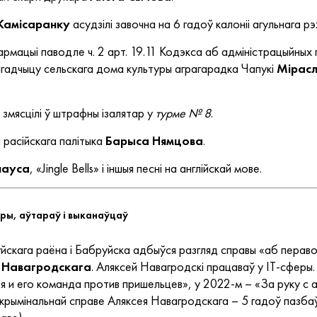
 Камісаранку
асудзілі завочна на 6 гадоў калоніі агульнага р
нфармацыі паводле ч. 2 арт. 19.11 Кодэкса аб адміністрацыйн
загадчыцу сельскага дома культуры аграгарадка Чапукі
Мірас
змясцілі ў штрафны ізалятар у
турме № 8
.
 расійскага палітыка
Барыса Нямцова
.
лауса
, «Jingle Bells» і іншыя песні на англійскай мове.
уры, аўтараў і выканаўцаў
скага раёна і Бабруйска адбыўся разгляд справы «аб пераво
 Навагродскага
. Аляксей Навагродскі працаваў у IT-сферы
я и его команда против пришельцев», у 2022-м – «За руку с а
 крымінальнай справе Аляксея Навагродскага – 5 гадоў пазбаў