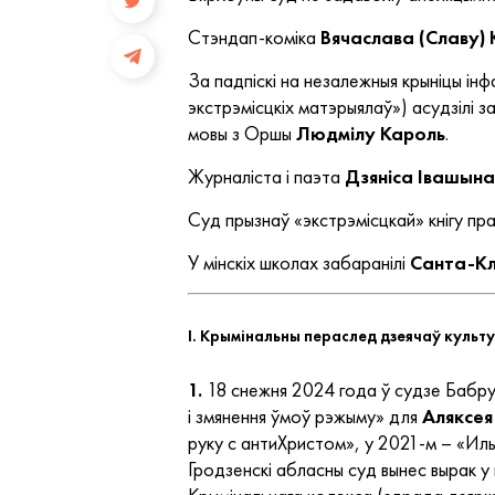
Стэндап-коміка
Вячаслава (Славу)
За падпіскі на незалежныя крыніцы і
экстрэмісцкіх матэрыялаў») асудзілі 
мовы з Оршы
Людмілу Кароль
.
Журналіста і паэта
Дзяніса Івашына
Суд прызнаў «экстрэмісцкай» кнігу пра
У мінскіх школах забаранілі
Санта-К
I. Крымінальны пераслед дзеячаў культ
1.
18 снежня 2024 года ў судзе Бабруй
і змянення ўмоў рэжыму» для
Аляксея
руку с антиХристом», у 2021-м – «Иль
Гродзенскі абласны суд вынес вырак у