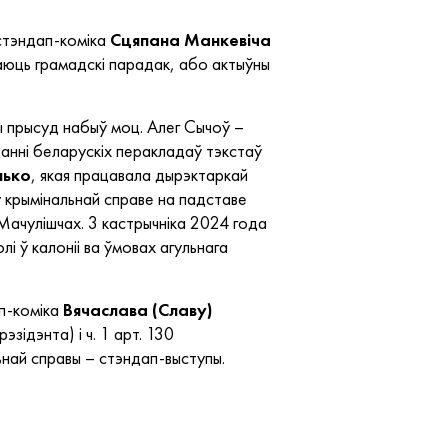
стэндап-коміка
Сцяпана
Манкевіча
шаюць грамадскі парадак, або актыўны
ы прысуд набыў моц. Алег Сычоў –
данні беларускіх перакладаў тэкстаў
лько
, якая працавала дырэктаркай
 крымінальнай справе на падставе
Мачулішчах. 3 кастрычніка 2024 года
і ў калоніі ва ўмовах агульнага
ап-коміка
Вячаслава (Славу)
рэзідэнта) і ч. 1 арт. 130
най справы – стэндап-выступы.