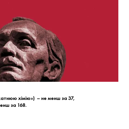
хатнюю хімію») – не менш за 37,
енш за 168.