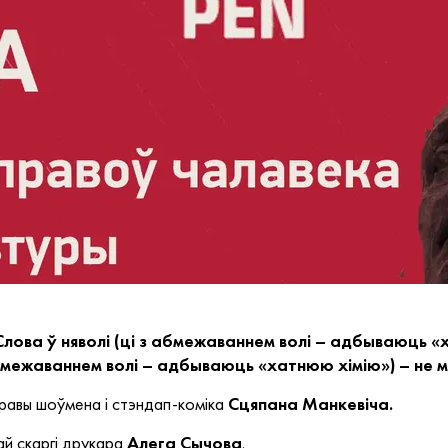
Слова ў няволі (ці з абмежаваннем волі – адбываюць «
абмежаваннем волі – адбываюць «хатнюю хімію») – не м
равы шоўмена і стэндап-коміка
Сцяпана
Манкевіча.
ай скаргі друкара
Алега Сычова
.