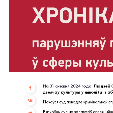
На 31 снежня 2024 года
: Людзей 
дзеячаў культуры ў няволі (ці з 
Пачаўся суд паводле крымінальнай сп
Вярхоўны суд не задаволіў апеляцыйн