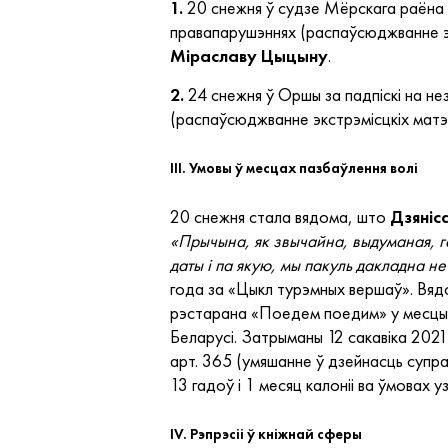
1.
20 снежня ў судзе Мёрскага раёна з
правапарушэннях (распаўсюджванне эк
Міраславу Цыцыну
.
2.
24 снежня ў Оршы за падпіскі на не
(распаўсюджванне экстрэмісцкіх матэ
III. Умовы ў месцах пазбаўлення волі
20 снежня стала вядома, што
Дзяніс
«Прычына, як звычайна, выдуманая, 
даты і па якую, мы пакуль дакладна н
года за «Цыкл турэмных вершаў». Вядо
рэстарана «Поедем поедим» у месцы с
Беларусі. Затрыманы 12 сакавіка 2021
арт. 365 (умяшанне ў дзейнасць супрац
13 гадоў і 1 месяц калоніі ва ўмовах 
IV. Рэпрэсіі ў кніжнай сферы