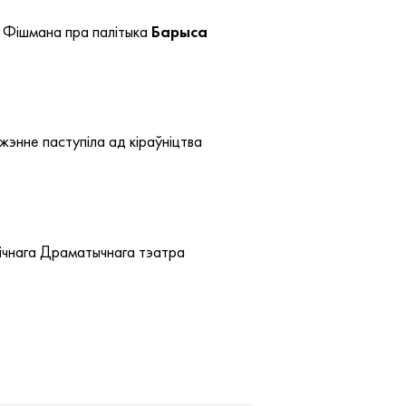
а Фішмана пра палітыка
Барыса
аджэнне паступіла ад кіраўніцтва
лічнага Драматычнага тэатра