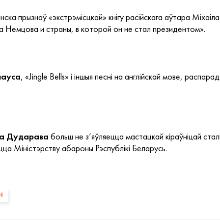
ска прызнаў «экстрэмісцкай» кнігу расійскага аўтара Міхаіл
 Немцова и страны, в которой он не стал президентом».
лауса
, «Jingle Bells» і іншыя песні на англійскай мове, распар
а Дударава
больш не з’яўляецца мастацкай кіраўніцай ста
цца Міністэрству абароны Рэспублікі Беларусь.
Н