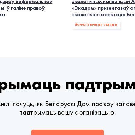
дэраў нефармальнай
экалагiчных канвенцый А
ыі ў галіне правоў
«Экадом» прэзентаваў а
ка
экалагічнага сектара Бе
#аналітычныя агляды
рымаць падтры
елі пачуць, як Беларускі Дом правоў чала
падтрымаць вашу арганізацыю.