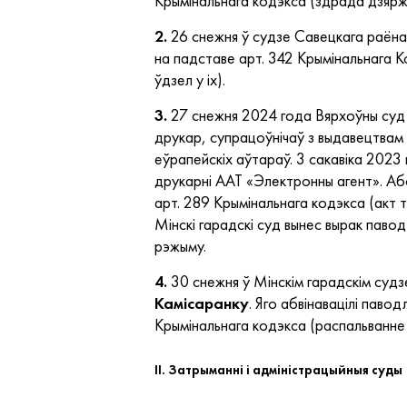
Крымінальнага кодэкса (здрада дзярж
2.
26 снежня ў судзе Савецкага раёна
на падставе арт. 342 Крымінальнага К
ўдзел у іх).
3.
27 снежня 2024 года Вярхоўны суд 
друкар, супрацоўнічаў з выдавецтвам 
еўрапейскіх аўтараў. 3 сакавіка 2023
друкарні ААТ «Электронны агент». Аб
арт. 289 Крымінальнага кодэкса (акт 
Мінскі гарадскі суд вынес вырак павод
рэжыму.
4.
30 снежня ў Мінскім гарадскім судзе
Камісаранку
. Яго абвінавацілі паводл
Крымінальнага кодэкса (распальванне
II. Затрыманні і адміністрацыйныя суды