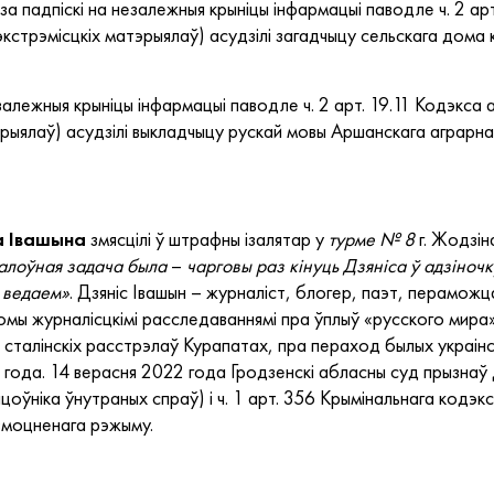
а падпіскі на незалежныя крыніцы інфармацыі паводле ч. 2 ар
стрэмісцкіх матэрыялаў) асудзілі загадчыцу сельскага дома 
залежныя крыніцы інфармацыі паводле ч. 2 арт. 19.11 Кодэкса
рыялаў) асудзілі выкладчыцу рускай мовы Аршанскага аграрн
а Івашына
змясцілі ў штрафны ізалятар у
турме № 8
г. Жодзін
галоўная задача была
–
чарговы раз кінуць Дзяніса ў адзіночк
е ведаем»
. Дзяніс Івашын – журналіст, блогер, паэт, перамож
мы журналісцкімі расследаваннямі пра ўплыў «русского мира»
талінскіх расстрэлаў Курапатах, пра пераход былых украінск
 года. 14 верасня 2022 года Гродзенскі абласны суд прызнаў
оўніка ўнутраных спраў) і ч. 1 арт. 356 Крымінальнага кодэкс
узмоцненага рэжыму.