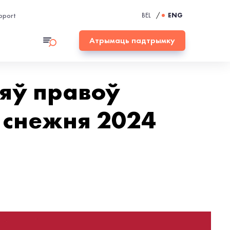
pport
BEL
/
ENG
Атрымаць падтрымку
яў правоў
 снежня 2024