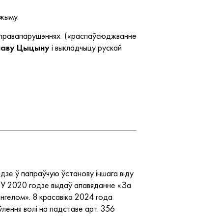
эжыму.
ых правапарушэннях («распаўсюджванне
лаву Цыцыну
і выкладчыцу рускай
дзе ў папраўчую ўстанову іншага віду
. У 2020 годзе выдаў апавяданне «За
нгелом». 8 красавіка 2024 года
лення волі на падставе арт. 356