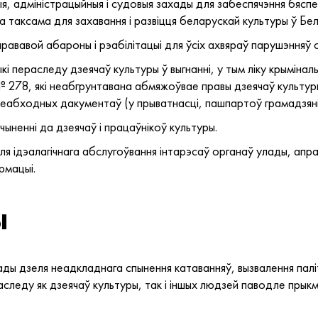
, адміністрацыйныя і судовыя захады для забеспячэння бяспе
 а таксама для захавання і развіцця беларускай культуры ў Бел
рававой абароны і рэабілітацыі для ўсіх ахвяраў парушэнняў 
і пераследу дзеячаў культуры ў выгнанні, у тым ліку крыміна
 278, які неабгрунтавана абмяжоўвае правы дзеячаў культуры
неабходных дакументаў (у прыватнасці, пашпартоў грамадзяні
ыненні да дзеячаў і працаўнікоў культуры.
я ідэалагічнага абслугоўвання інтарэсаў органаў улады, апраўд
рмацыі.
ы
ады дзеля неадкладнага спынення катаванняў, вызвалення палі
раследу як дзеячаў культуры, так і іншых людзей паводле пры