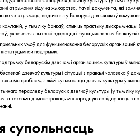
цэдур легалізацыі беларускіх дзеячаў культуры (у тым ліку к
анні атрымання віду на жыхарства, travel дакумента, які зам
асцю яе атрымаць, выдачы віз у Беларусі для сваякоў вымушаных 
х кампаній, у тым ліку банкаў, спыніць практыку дыскрымінацыі
аў, уключаючы пытанні адкрыцця і функцыянавання банкаўскіх
прыяльных умоў для функцыянавання беларускіх арганізацый ку
інстытуцыйнай падтрымкі.
адтрымку беларускім дзеячам і арганізацыям культуры ў выгна
бяспекай дзеячаў культуры і сітуацыі з правамі чалавека ў дач
 таксама праблем, з якімі сутыкаюцца дзеячы культуры ў выгнан
тычнага пераследу беларускіх дзеячаў культуры (у тым ліку к
я, а таксама дэманстраваць міжнародную салідарнасць з пал
нанні.
 супольнасць