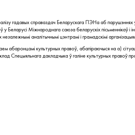
налізу гадавых справаздач Беларускага ПЭНа аб парушэннях у
 у Беларусі Міжнароднага саюза беларускіх пісьменнікаў і і
незалежнымі аналітычнымі цэнтрамі і грамадскімі арганізацыям
аем абаронцамі культурных правоў, абапіраючыся на а) сітуа
аклад Спецыяльнага дакладчыка ў галіне культурных правоў п