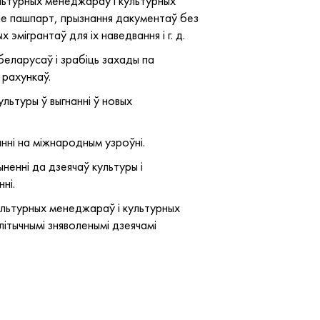
ультурных менеджараў і культурных
яняе пашпарт, прызнання дакументаў без
эмігрантаў для іх наведвання і г. д.
 беларусаў і зрабіць захады па
 рахункаў.
льтуры ў выгнанні ў новых
нні на міжнародным узроўні.
ыненні да дзеячаў культуры і
ні.
ультурных менеджараў і культурных
ітычнымі зняволенымі дзеячамі