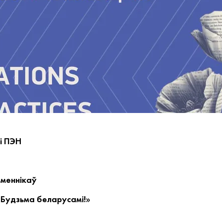
і ПЭН
ьменнікаў
«Будзьма беларусамі!»