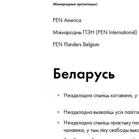
Міжнародныя арганізацыі:
PEN America
Міжнародны ПЭН (PEN International)
PEN Flanders Belgium
Беларусь
Неадкладна спыніць катаванні, у 
Неадкладна вызваліць усіх палітз
Неадкладна спыніць практыку пал
чалавека, у тым ліку свабоды вык