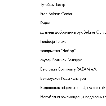
Тутэйшы Тэатр
Free Belarus Center
Годна
музычны дабрачынны рух Belarus Outsi
Fundacja Tutaka
таварыства “Чабор”
Музей Вольнай Беларусі
Belarusian Community RAZAM e.V.
Беларуская Рада культуры
Выдавецкая ініцыятыва ПЦ «Вясна» «Б
Непублічна рэкамендацыі падпісаныя 