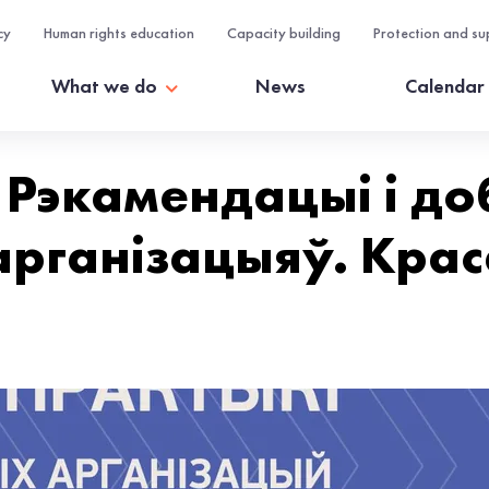
cy
Human rights education
Capacity building
Protection and su
What we do
News
Calendar
 Рэкамендацыі і д
арганізацыяў. Крас