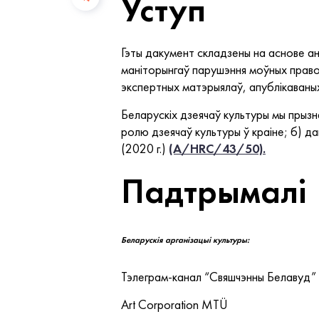
Уступ
Гэты дакумент складзены на аснове а
маніторынгаў парушэння моўных правоў
экспертных матэрыялаў, апублікаваных 
Беларускіх дзеячаў культуры мы прызн
ролю дзеячаў культуры ў краіне; б) д
(2020 г.)
(A/HRC/43/50).
Падтрымалі
Беларускія арганізацыі культуры:
Тэлеграм-канал “Свяшчэнны Белавуд”
Art Corporation MTÜ