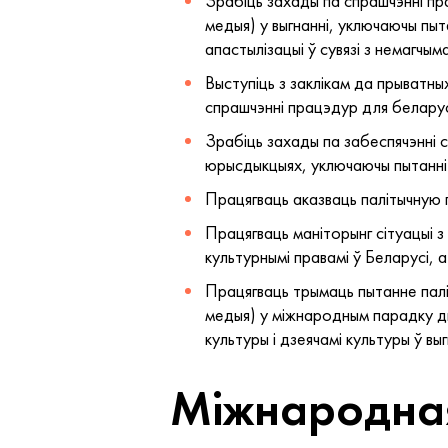
Зрабіць захады па спрашчэнні пра
медыя) у выгнанні, уключаючы пыт
апастылізацыі ў сувязі з немагчым
Выступіць з заклікам да прыватны
спрашчэнні працэдур для беларус
Зрабіць захады па забеспячэнні с
юрысдыкцыях, уключаючы пытанні 
Працягваць аказваць палітычную п
Працягваць маніторынг сітуацыі з 
культурнымі правамі ў Беларусі, а
Працягваць трымаць пытанне палі
медыя) у міжнародным парадку дн
культуры і дзеячамі культуры ў выг
Міжнародная