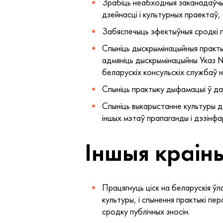
Зрабіць неабходныя заканадаўчыя
дзейнасці і культурных праектаў,
Забяспечыць эфектыўныя сродкі п
Спыніць дыскрымінацыйныя практык
адмяніць дыскрымінацыйны Указ №
беларускіх консульскіх службаў 
Спыніць практыку дыфамацыі ў дач
Спыніць выкарыстанне культуры дл
іншых мэтаў прапаганды і дэзінфа
Іншыя краін
Працягнуць ціск на беларускія ўл
культуры, і спынення практыкі пе
сродку публічных зносін.