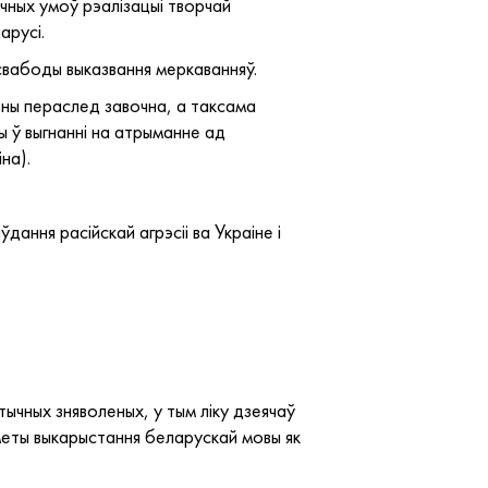
чных умоў рэалізацыі творчай
арусі.
свабоды выказвання меркаванняў.
льны пераслед завочна, а таксама
 ў выгнанні на атрыманне ад
на).
ання расійскай агрэсіі ва Украіне і
тычных зняволеных, у тым ліку дзеячаў
кметы выкарыстання беларускай мовы як