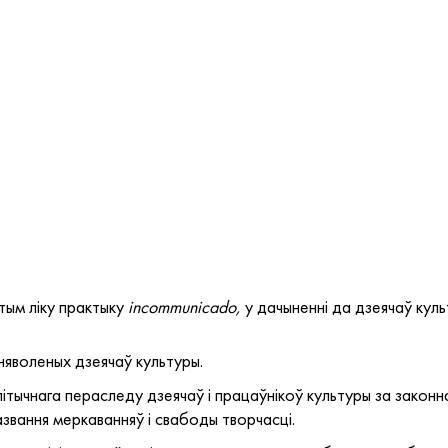
тым ліку практыку
incommunicado,
у дачыненні да дзеячаў культ
няволеных дзеячаў культуры.
ітычнага пераследу дзеячаў і працаўнікоў культуры за законн
азвання меркаванняў і свабоды творчасці.