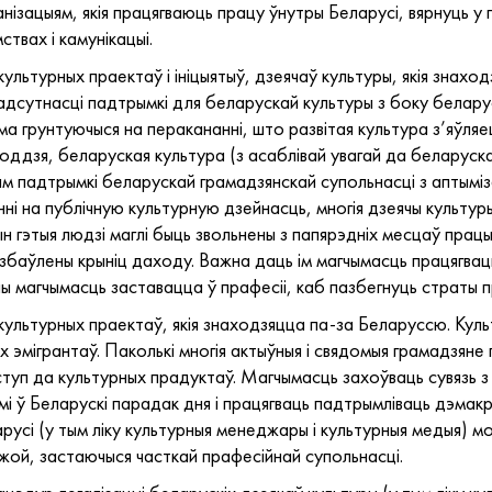
ізацыям, якія працягваюць працу ўнутры Беларусі, вярнуць у
твах і камунікацыі.
льтурных праектаў і ініцыятыў, дзеячаў культуры, якія знахо
дсутнасці падтрымкі для беларускай культуры з боку беларуск
ма грунтуючыся на перакананні, што развітая культура з’яўл
оддзя, беларуская культура (з асаблівай увагай да беларуск
м падтрымкі беларускай грамадзянскай супольнасці з аптыміз
ні на публічную культурную дзейнасць, многія дзеячы культуры
н гэтыя людзі маглі быць звольнены з папярэдніх месцаў прац
азбаўлены крыніц даходу. Важна даць ім магчымасць працягвац
чы магчымасць заставацца ў прафесіі, каб пазбегнуць страты 
ультурных праектаў, якія знаходзяцца па-за Беларуссю. Куль
 эмігрантаў. Паколькі многія актыўныя і свядомыя грамадзяне п
оступ да культурных прадуктаў. Магчымасць захоўваць сувязь 
мі ў Беларускі парадак дня і працягваць падтрымліваць дэмак
арусі (у тым ліку культурныя менеджары і культурныя медыя) м
жой, застаючыся часткай прафесійнай супольнасці.