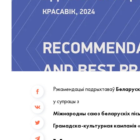
Рэкамендацыі падрыхтаваў
Беларуск
у супрацы з
Міжнародны саюз беларускіх піс
Грамадска-культурная кампанія 