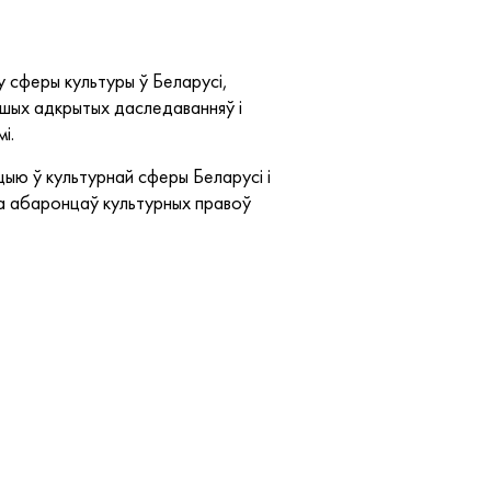
 сферы культуры ў Беларусі,
ншых адкрытых даследаванняў і
і.
цыю ў культурнай сферы Беларусі і
ра абаронцаў культурных правоў