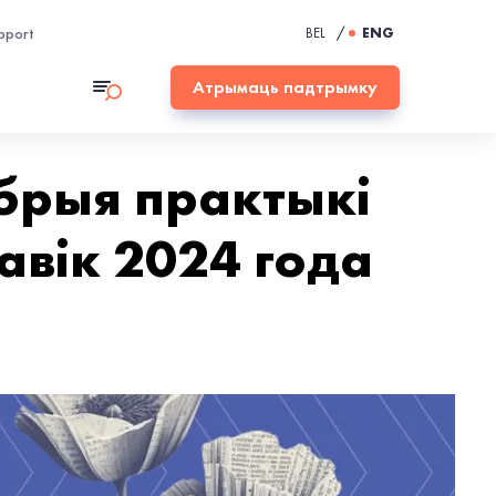
pport
BEL
/
ENG
Атрымаць падтрымку
обрыя практыкі
авік 2024 года