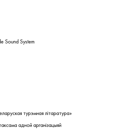
de Sound System
еларуская турэмная літаратура»
таксама адной арганізацыяй