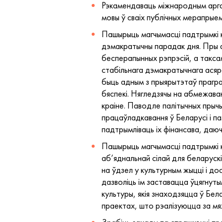
Рэкамендаваць міжнародным арган
мовы ў сваіх публічных мерапрыемс
Пашырыць магчымасці падтрымкі ку
дэмакратычны парадак дня. Пры а
бесперапынных рэпрэсій, а такса
стабільнага дэмакратычнага асяр
быць адным з прыярытэтаў прагра
бяспекі. Нягледзячы на абмежаван
краіне. Паводле палітычных прычы
працаўладкавання ў Беларусі і п
падтрымліваць іх фінансава, даю
Пашырыць магчымасці падтрымкі к
аб’яднальнай сілай для беларускіх
на ўдзел у культурным жыцці і д
дазволіць ім заставацца ўцягнуты
культуры, якія знаходзяцца ў Бел
праектах, што рэалізуюцца за мя