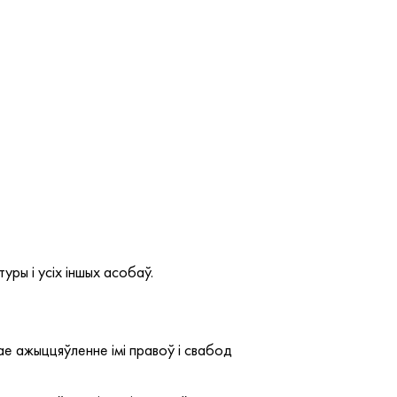
уры і усіх іншых асобаў.
ае ажыццяўленне імі правоў і свабод