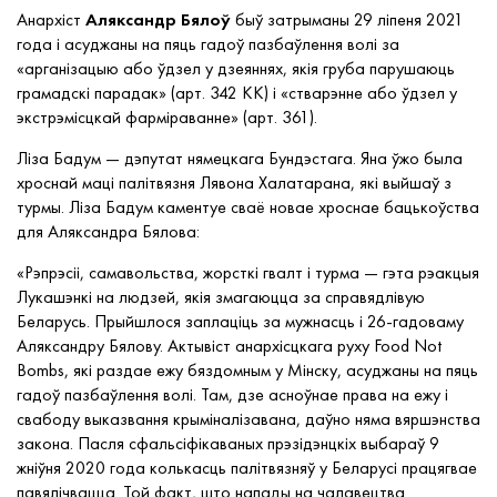
Анархіст
Аляксандр Бялоў
быў затрыманы 29 ліпеня 2021
года і асуджаны на пяць гадоў пазбаўлення волі за
«арганізацыю або ўдзел у дзеяннях, якія груба парушаюць
грамадскі парадак» (арт. 342 КК) і «стварэнне або ўдзел у
экстрэмісцкай фарміраванне» (арт. 361).
Ліза Бадум — дэпутат нямецкага Бундэстага. Яна ўжо была
хроснай маці палітвязня Лявона Халатарана, які выйшаў з
турмы. Ліза Бадум каментуе сваё новае хроснае бацькоўства
для Аляксандра Бялова:
«Рэпрэсіі, самавольства, жорсткі гвалт і турма — гэта рэакцыя
Лукашэнкі на людзей, якія змагаюцца за справядлівую
Беларусь. Прыйшлося заплаціць за мужнасць і 26-гадоваму
Аляксандру Бялову. Актывіст анархісцкага руху Food Not
Bombs, які раздае ежу бяздомным у Мінску, асуджаны на пяць
гадоў пазбаўлення волі. Там, дзе асноўнае права на ежу і
свабоду выказвання крыміналізавана, даўно няма вяршэнства
закона. Пасля сфальсіфікаваных прэзідэнцкіх выбараў 9
жніўня 2020 года колькасць палітвязняў у Беларусі працягвае
павялічвацца. Той факт, што напады на чалавецтва