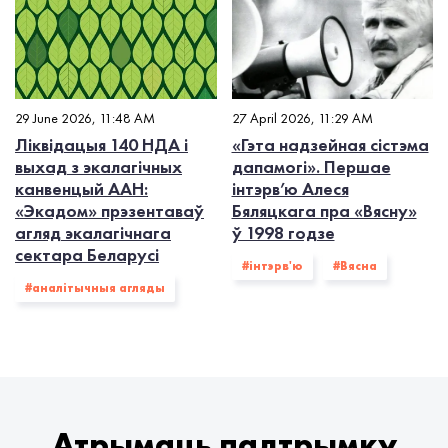
29 June 2026, 11:48 AM
27 April 2026, 11:29 AM
Ліквідацыя 140 НДА і
«Гэта надзейная сістэма
выхад з экалагiчных
дапамогі». Першае
канвенцый ААН:
інтэрв’ю Алеся
«Экадом» прэзентаваў
Бяляцкага пра «Вясну»
агляд экалагічнага
ў 1998 годзе
сектара Беларусі
#інтэрв'ю
#Вясна
#аналітычныя агляды
Атрымаць падтрымку