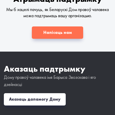
Мы б хацелі пачуць, як Беларускі Дом правоў чалавека
можа падтрымаць вашу арганізацыю.
Напісаць нам
Аказаць падтрымку
Дому правоў чалавека імя Барыса Звозскава і яго
дзейнасці
Аказаць дапамогу Дому