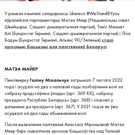
У рамках кампаніі салідарнасці Libereco #WeStandBYyou
еўрапейскія парламентарыі
Матэа Мэер (Нацыянальны савет
Швейцарыі, Сацыял-дэмакратычная партыя), Такіс Мехмет
Алі (Бундэстаг Германіі, Сацыял-дэмакратычная партыя) і Ліза
Бадум (Бундэстаг Германіі, Альянс 90/Зялёныя)
сталі
хроснымі бацькамі для палітвязняў Беларусі
.
МАТЭА МАЙЕР
Пенсіянерку
Галіну Міхальчук
затрымалі 7 лютага 2022
года і асудзілі на два з паловай гады пазбаўлення волі за
«абразу прадстаўніка ўлады» (арт. 369 КК), «абразу
прэзідэнта Рэспублікі Беларусь» (арт. 368) і «паклёп у
дачыненні да прэзідэнта (арт. 367). У 2021 годзе яе ўжо
асуджалі на два гады абмежавання волі.
Пасля вызвалення палітвязня Анастасіі Міронцавай Матэа
Мэер
бярэ сімвалічнае хроснае бацькоўства над
Галінай