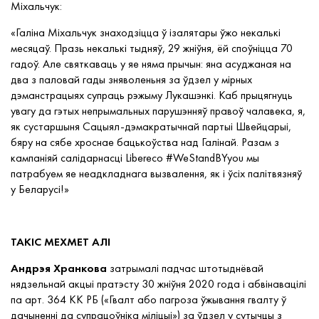
Міхальчук
:
«Галіна Міхальчук знаходзіцца ў ізалятары ўжо некалькі
месяцаў. Празь некалькі тыдняў, 29 жніўня, ёй споўніцца 70
гадоў. Але святкаваць у яе няма прычын: яна асуджаная на
два з паловай гады зняволеньня за ўдзел у мірных
дэманстрацыях супраць рэжыму Лукашэнкі. Каб прыцягнуць
увагу да гэтых непрымальных парушэнняў правоў чалавека, я,
як сустаршыня Сацыял-дэмакратычнай партыі Швейцарыі,
бяру на сябе хроснае бацькоўства над
Галінай. Разам з
кампаніяй салідарнасці Libereco #WeStandBYyou мы
патрабуем яе неадкладнага вызвалення, як і ўсіх палітвязняў
у Беларусі!»
ТАКІС МЕХМЕТ АЛІ
Андрэя Хранкова
затрымалі падчас штотыднёвай
нядзельнай акцыі пратэсту 30 жніўня 2020 года і абвінавацілі
па арт. 364 КК РБ («Гвалт або пагроза ўжывання гвалту ў
дачыненні да супрацоўніка міліцыі») за ўдзел у сутычцы з