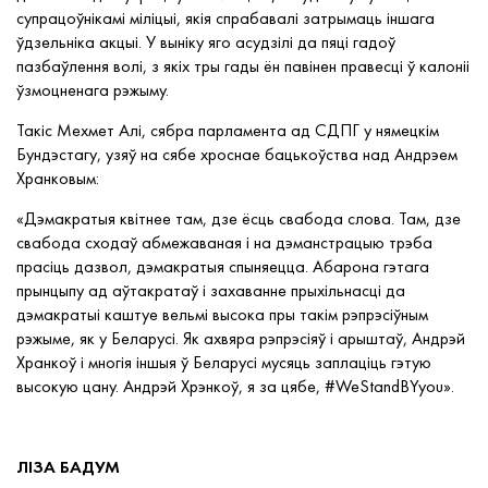
супрацоўнікамі міліцыі, якія спрабавалі затрымаць іншага
ўдзельніка акцыі. У выніку яго
асудзілі
да пяці гадоў
пазбаўлення волі, з якіх тры гады ён павінен правесці ў калоніі
ўзмоцненага рэжыму.
Такіс Мехмет Алі,
сябра
парламента ад СДПГ у нямецкім
Бундэстагу, узяў на сябе хроснае бацькоўства
над
Андрэем
Хранковым:
«Дэмакратыя квітнее там, дзе ёсць свабода
слова
. Там, дзе
свабода
сходаў
абмежаваная
і на дэманстрацыю трэба
прасіць дазвол
, дэмакратыя
спыняецца
. Абарона гэтага
прынцыпу ад аўтакратаў і захаванне прыхільнасці да
дэмакратыі каштуе вельмі высока пры такім рэпрэсіўным
рэжыме, як у Беларусі. Як ахвяра рэпрэсіяў і арыштаў, Андрэй
Хранкоў і многія іншыя ў Беларусі мусяць заплаціць гэтую
высокую цану. Андрэй Хрэнкоў, я за цябе, #WeStandBYyou».
ЛІЗА БАДУМ