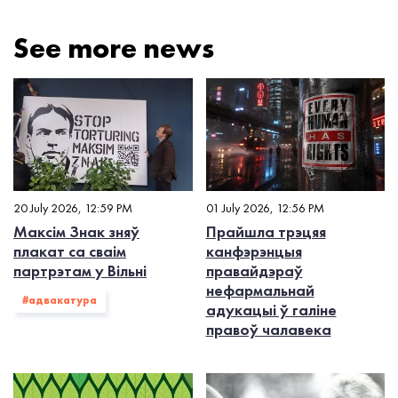
See more news
20 July 2026, 12:59 PM
01 July 2026, 12:56 PM
Максім Знак зняў
Прайшла трэцяя
плакат са сваім
канфэрэнцыя
партрэтам у Вільні
правайдэраў
нефармальнай
#адвакатура
адукацыі ў галіне
правоў чалавека