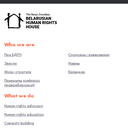
Who we are
Пра БДПЧ
Спонсары і ахвяраванні
Звесткі
Навiны
Місія і стратэгія
Каляндар
Прынцыпы дзейнасці
праваабаронцаў
What we do
Human rights advocacy
Human rights education
Capacity building