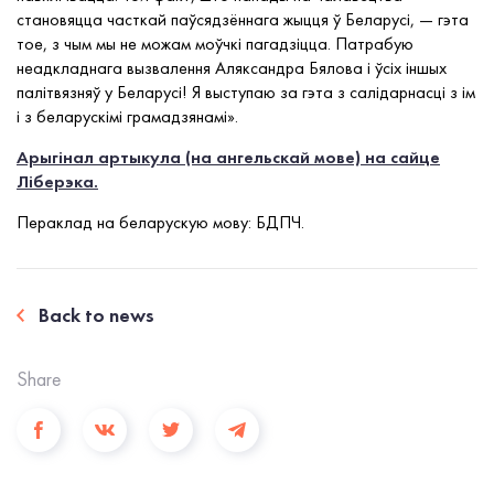
становяцца часткай паўсядзённага жыцця ў Беларусі, — гэта
тое, з чым мы не можам моўчкі пагадзіцца. Патрабую
неадкладнага вызвалення Аляксандра Бялова і ўсіх іншых
палітвязняў у Беларусі! Я выступаю за гэта з салідарнасці з ім
і з беларускімі грамадзянамі».
Арыгінал артыкула (на ангельскай мове) на сайце
Ліберэка.
Пераклад на беларускую мову: БДПЧ.
Back to news
Share