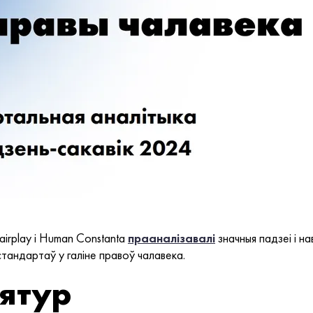
irplay і Human Constanta
прааналізавалі
значныя падзеі і на
тандартаў у галіне правоў чалавека.
іятур