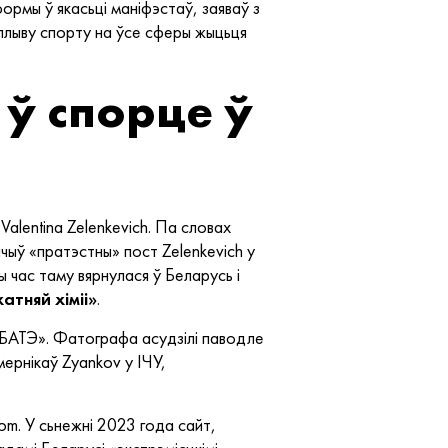
формы ў якасьці маніфэстаў, заяваў з
плыву спорту на ўсе сферы жыцьця
 ў спорце ў
Valentina Zelenkevich. Па словах
чыў «пратэстны» пост Zelenkevich у
 час таму вярнулася ў Беларусь і
атняй хіміі»
.
 «БАТЭ». Фатографа асудзілі паводле
ернікаў Zyankov у ІЧУ,
com. У сьнежні 2023 года сайт,