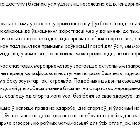
а доступу і бясьпекі ўсіх удзельніц незалежна ад іх гендэрна
явы расізму ў спорце, у прыватнасьці ў футболе. Інцыдэнты в
аклікаюць да ўзмацнення жорсткасці мер у дачыненні да тых, 
я толькі падрывае годнасьць і правы асобных спарто_вак, але
ое падтрымлівае прынцыпы роўнасьці і павагі для ўсіх, мы м
амадства, у якім кожн_ая чалавек зможа развівацца, не асьце
дчас спартовых мерапрыемстваў застаецца актуальным і закр
аны перыяд мы зафіксавалі наступныя пагрозы бясьпецы падча
ў з боку заўзятар_ак і стральба. Падобныя інцыдэнты сьведч
ендацый для забесьпячэньня бясьпекі на спартовых мерапрыемс
ь асалоду ад спорта маглі ўсе, без боязі за свае здароўе і ж
цыю ў аспэкце права на здароўе, дзе спартоў_кі ўласнымі н
оўя, павышаюць дасьведчанасьць і не баяцца прасіць дапамог
ыяе стварэньню роўных магчымасьцяў для ўсіх атлет_ак, незал