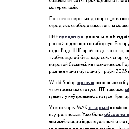
сацыяльныя сеткі, прыкладаньне і лёга
матэрыяламі».
Палітычны перасьлед спарто_вак і інш
сярод якіх свабода выказваньня мерка
IIHF
працягнулі
рашэньне аб адхіл
распаўсюджвацца на зборную Беларусі 
года. Рада IIHF прыйшлі да высновы, 
турбуюцца аб бясьпецы саміх спарто_ва
пагрозай бясьпекі, не пазначалася. Ра
разгледжана паўторна ў траўні 2025 
World Sailing
прынялі
рашэньне аб 
ў нэўтральным статусе. ITF таксама
а
гульняў у нэўтральным статусе. Крыт
У сваю чаргу МАК
стварылі
камісію
нэўтральнасьці. Ужо было
абвешчан
яны зьяўляюцца індывідуальнымі атлет
агульным мэдальным заліку
. На д