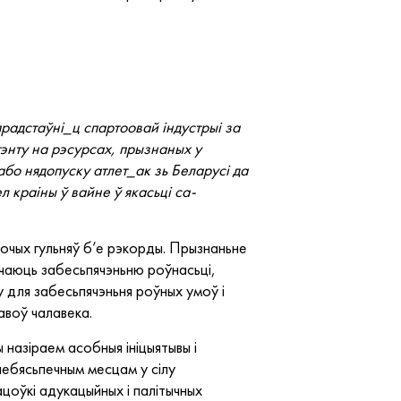
радстаўні_ц спартоовай індустрыі за
тэнту на рэсурсах, прызнаных у
або нядопуску атлет_ак зь Беларусі да
 краіны ў вайне ў якасьці са-
ночых гульняў б’е рэкорды. Прызнаньне
нічаюць забесьпячэньню роўнасьці,
 для забесьпячэньня роўных умоў і
авоў чалавека.
назіраем асобныя ініцыятывы і
небясьпечным месцам у сілу
оўкі адукацыйных і палітычных