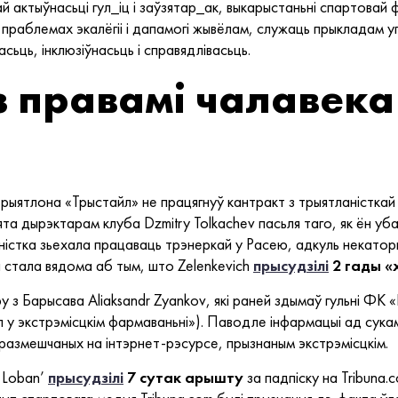
й актыўнасьці гул_іц і заўзятар_ак, выкарыстаньні спартовай 
праблемах экалёгіі і дапамогі жывёлам, служаць прыкладам у
ьць, інклюзіўнасьць і справядлівасьць.
з правамі чалавека
трыятлона «Трыстайл» не працягнуў кантракт з трыятланісткай 
та дырэктарам клуба Dzmitry Tolkachev пасьля таго, як ён уба
аністка зьехала працаваць трэнеркай у Расею, адкуль некаторы
 стала вядома аб тым, што Zelenkevich
прысудзілі
2 гады «х
 з Барысава Aliaksandr Zyankov, які раней здымаў гульні ФК
л у экстрэмісцкім фармаваньні»). Паводле інфармацыі ад сукам
размешчаных на інтэрнет-рэсурсе, прызнаным экстрэмісцкім.
 Loban’
прысудзілі
7 сутак арышту
за падпіску на Tribuna.