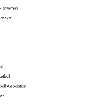
 атлетыкі
лавека
ll
etball
ball Association
ion