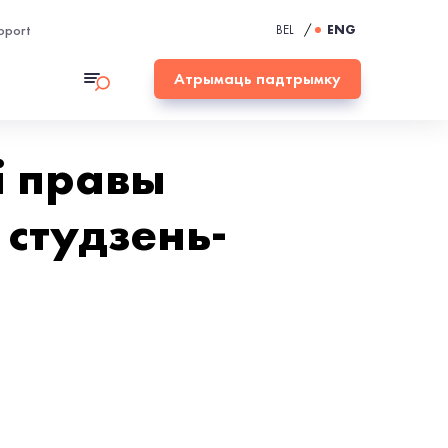
pport
BEL
/
ENG
Атрымаць падтрымку
і правы
студзень-