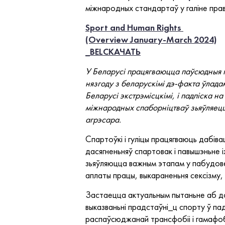
міжнародных стандартаў у галіне прав
Sport and Human Rights
(Overview January-March 2024)
_BEL
СКАЧАТЬ
У Беларусі працягваюцца паўсюдныя п
нязгоду з беларускімі дэ-факта ўлада
Беларусі экстрэмісцкімі, і падпіска 
міжнародных спаборніцтваў зьяўляецца
агрэсара.
Спартоўкі і гуліцы працягваюць дабів
дасягненьняў спартовак і павышэньне і
зьяўляюцца важным этапам у пабудове
аплаты працы, выкараненьня сексізму
Застаецца актуальным пытаньне аб до
выказваньні прадстаўні_ц спорту ў па
распаўсюджанай трансфобіі і гамафоб