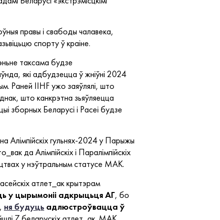
адамі Беларусі «экстрэмісцкімі
оўныя правы і свабоды чалавека,
зьвіцьцю спорту ў краіне.
шэньне таксама будзе
ўнда, які адбудзецца ў жніўні 2024
м. Раней IIHF ужо заяўлялі, што
аднак, што канкрэтна зьяўляецца
цыі зборных Беларусі і Расеі будзе
 на Алімпійскіх гульнях-2024 у Парыжы
о_вак да Алімпійскіх і Паралімпійскіх
іцтвах у нэўтральным статусе МАК.
расейскіх атлет_ак крытэрам
ць у цырымоніі адкрыцьця АГ
, бо
і,
ня будуць
адлюстроўвацца ў
йшлі 7 беларускіх атлет_ак. МАК