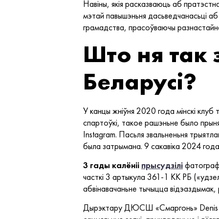
Навіны, якія расказваюць аб пратэстна
мэтай павышэньня дасьведчанасьці аб 
грамадства, прасоўваючы разнастайнас
Што ня так 
Беларусі?
У канцы жніўня 2020 года мінскі клуб 
спартоўкі, такое рашэньне было прыня
Instagram. Пасьля звальненьня трыятл
была затрымана. 9 сакавіка 2024 года
3 гады калёніі
прысудзілі
фатографу
часткі 3 артыкула 361-1 КК РБ («удзе
абвінавачаньне тычыцца відэаздымак, 
Дырэктару ДЮСШ «Смаргонь» Denis