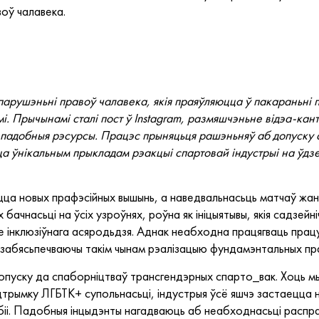
оў чалавека.
арушэньні правоў чалавека, якія праяўляюцца ў пакараньні п
мі. Прычынамі сталі пост ў Instagram, размяшчэньне відэа-кан
на падобныя рэсурсы. Працэс прыняцьця рашэньняў аб допуску 
 ўнікальным прыкладам рэакцыі спартовай індустрыі на ўдзел
ацца новых прафэсійных вышынь, а наведвальнасьць матчаў жа
х бачнасьці на ўсіх узроўнях, роўна як ініцыятывы, якія садзей
 інклюзіўнага асяродьдзя. Аднак неабходна працягваць працу
, забясьпечваючы такім чынам рэалізацыю фундамэнтальных пр
пуску да спаборніцтваў трансгендэрных спарто_вак. Хоць мы 
дтрымку ЛГБТК+ супольнасьці, індустрыя ўсё яшчэ застаецца 
іі. Падобныя інцыдэнты нагадваюць аб неабходнасьці распрац