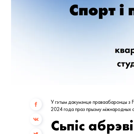
У гэтым дакумэнце праваабаронцы з Fa
2024 года праз прызму міжнародных с
Сьпіс абрэв