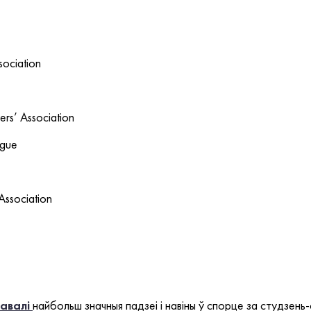
sociation
rs’ Association
ague
ssociation
завалі
найбольш значныя падзеі і навіны ў спорце за студзень