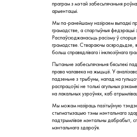
праграм з мэтай забесьпячэньня роўнаг
арыентацыі.
Мы па-ранейшаму назіраем выпадкі пра
грамадстве, а спартыўныя федэрацыі з
Распаўсюджанасьць расізму ў спорце н
грамадстве. Ствараючы асяродьдзе, як
больш справядлівага і інклюзіўнага гр
Пытаньне забесьпячэньня бясьпекі па
права чалавека на жыцьцё. У аналізав
падзеньне з трыбуны, напад на гульцо
распрацоўкі не толькі агульных рэкам
на лакальных узроўнях, каб атрымлівац
Мы можам назіраць пазітыўную тэндэн
стыгматызацыю тэмы мэнтальнага здар
падтрымлівае мэнтальны дабрабыт, спр
мэнтальнага здароўя.