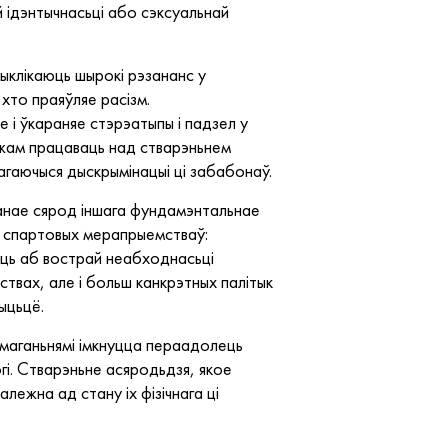
й ідэнтычнасьці або сэксуальнай
ыклікаюць шырокі рэзананс у
хто праяўляе расізм.
 і ўкараняе стэрэатыпы і падзел у
ожам працаваць над стварэньнем
рагаючыся дыскрымінацыі ці забабонаў.
анае сярод іншага фундамэнтальнае
с спартовых мерапрыемстваў:
аць аб вострай неабходнасьці
твах, але і больш канкрэтных палітык
ыцьцё.
амаганьнямі імкнуцца пераадолець
і. Стварэньне асяродьдзя, якое
ежна ад стану іх фізічнага ці