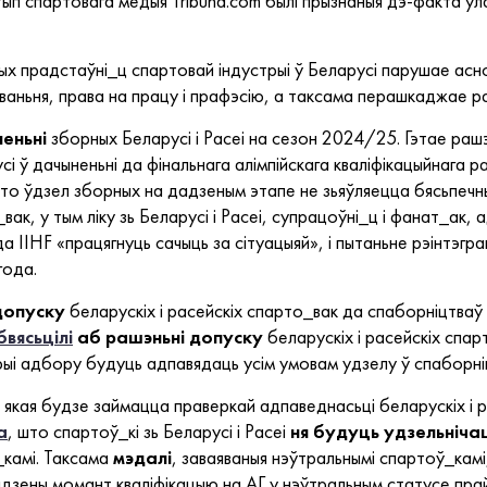
тып спартовага медыя Tribuna.com былі прызнаныя дэ-факта ўл
ых прадстаўні_ц спартовай індустрыі ў Беларусі парушае асн
ваньня, права на працу і прафэсію, а таксама перашкаджае ра
еньні
зборных Беларусі і Расеі на сезон 2024/25. Гэтае ра
ў дачыненьні да фінальнага алімпійскага кваліфікацыйнага ра
што ўдзел зборных на дадзеным этапе не зьяўляецца бясьпечны
к, у тым ліку зь Беларусі і Расеі, супрацоўні_ц і фанат_ак, 
да IIHF «працягнуць сачыць за сітуацыяй», і пытаньне рэінтэгра
года.
допуску
беларускіх і расейскіх спарто_вак да спаборніцтваў
бвясьцілі
аб рашэньні допуску
беларускіх і расейскіх спарт
эрыі адбору будуць адпавядаць усім умовам удзелу ў спаборн
, якая будзе займацца праверкай адпаведнасьці беларускіх і 
а
, што спартоў_кі зь Беларусі і Расеі
ня будуць удзельніча
_камі. Таксама
мэдалі
, заваяваныя нэўтральнымі спартоў_кам
адзены момант кваліфікацыю на АГ у нэўтральным статусе пра