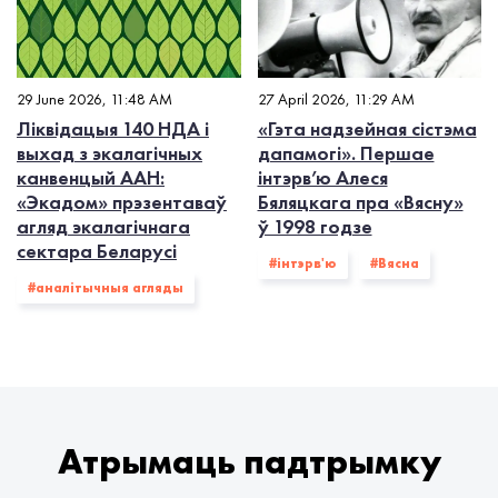
29 June 2026, 11:48 AM
27 April 2026, 11:29 AM
Ліквідацыя 140 НДА і
«Гэта надзейная сістэма
выхад з экалагiчных
дапамогі». Першае
канвенцый ААН:
інтэрв’ю Алеся
«Экадом» прэзентаваў
Бяляцкага пра «Вясну»
агляд экалагічнага
ў 1998 годзе
сектара Беларусі
#інтэрв'ю
#Вясна
#аналітычныя агляды
Атрымаць падтрымку