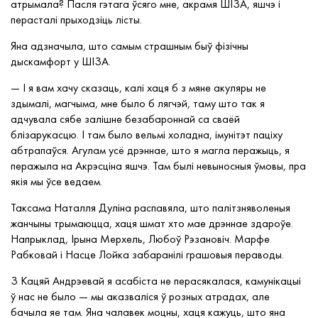
атрымала? Пасля гэтага ўсяго мне, акрамя ШІЗА, яшчэ і
перасталі прыходзіць лісты.
Яна адзначыла, што самым страшным быў фізічны
дыскамфорт у ШІЗА.
— І я вам хачу сказаць, калі хаця б з мяне акуляры не
здымалі, магчыма, мне было б лягчэй, таму што так я
адчувала сябе залішне безабароннай са сваёй
блізарукасцю. І там было вельмі холадна, імунітэт паціху
абтрапаўся. Агулам усё дрэннае, што я магла перажыць, я
перажыла на Акрэсціна яшчэ. Там былі невыносныя ўмовы, пра
якія мы ўсе ведаем.
Таксама Наталля Дуліна распавяла, што палітзняволеныя
жанчыны трымаюцца, хаця шмат хто мае дрэннае здароўе.
Напрыклад, Ірына Мерхель, Любоў Рэзановіч. Марфе
Рабковай і Насце Лойка забаранілі грашовыя пераводы.
З Кацяй Андрэевай я асабіста не перасякалася, камунікацыі
ў нас не было — мы аказваліся ў розных атрадах, але
бачыла яе там. Яна чалавек моцны, хаця кажуць, што яна