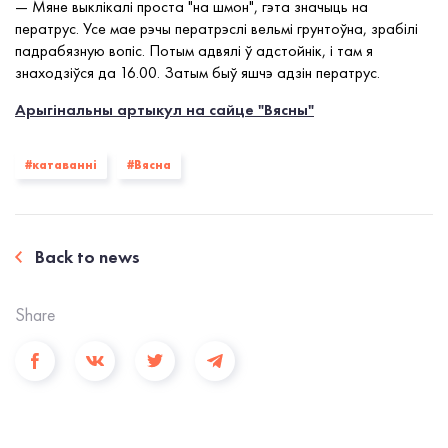
— Мяне выклікалі проста "на шмон", гэта значыць на
ператрус. Усе мае рэчы ператрэслі вельмі грунтоўна, зрабілі
падрабязную вопіс. Потым адвялі ў адстойнік, і там я
знаходзіўся да 16.00. Затым быў яшчэ адзін ператрус.
Арыгінальны артыкул на сайце "Вясны"
#катаванні
#Вясна
Back to news
Share