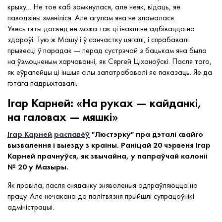
крыху… Не тое каб замкнулася, але неяк, відаць, яе
паводзіны змяніліся. Але агулам яна не зламалася.
Увесь гэты досвед не можа так ці інакш не адбівацца на
здароўі. Тую ж Машу і ў санчастку цягалі, і спрабавалі
прывесці ў парадак — перад сустрэчай з бацькам яна была
на ўзмоцненым харчаванні, як Сяргей Ціханоўскі. Пасля таго,
як еўрапейцы ці іншыя сілы запатрабавалі яе паказаць. Яе да
гэтага падрыхтавалі.
Ігар Карней: «На руках — кайданкі,
на галовах — мяшкі»
Ігар Карней
распавёў
"Люстэрку" пра дэталі свайго
вызвалення і выезду з краіны. Раніцай 20 чэрвеня Ігар
Карней прачнуўся, як звычайна, у папраўчай калоніі
№ 20 у Мазыры.
Як правіла, пасля сняданку зняволеныя адпраўляюцца на
працу. Але нечакана да палітвязня прыйшлі супрацоўнікі
адміністрацыі.