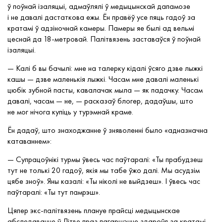
ў поўнай ізаляцыі, адмаўлялі ў медыцынскай дапамозе
і не давалі дастаткова ежы. Ён правёў усе пяць гадоў за
кратамі ў адзіночнай камеры. Памеры яе былі ад вельмі
цеснай да 18-метровай. Палітвязень заставаўся ў поўнай
ізаляцыі.
— Калі б вы бачылі: мне на талерку кідалі ўсяго дзве лыжкі
кашы — дзве маленькія лыжкі. Часам мне давалі маленькі
цюбік зубной пасты, кавалачак мыла — як падачку. Часам
давалі, часам — не, — расказаў блогер, дадаўшы, што
не мог нічога купіць у турэмнай краме.
Ён дадаў, што знаходжанне ў зняволенні было «адназначна
катаваннем»:
— Супрацоўнікі турмы ўвесь час паўтаралі: «Ты прабудзеш
тут не толькі 20 гадоў, якія мы табе ўжо далі. Мы асудзім
цябе зноў». Яны казалі: «Ты ніколі не выйдзеш». І ўвесь час
паўтаралі: «Ты тут памрэш».
Цяпер экс-палітвязень плануе прайсці медыцынскае
абследаванне ў Літве праз пагаршэнне здароўя за кратамі.