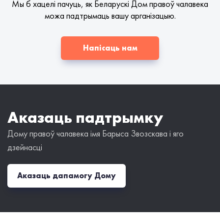
Мы б хацелі пачуць, як Беларускі Дом правоў чалавека
можа падтрымаць вашу арганізацыю.
Напісаць нам
Аказаць падтрымку
Дому правоў чалавека імя Барыса Звозскава і яго
дзейнасці
Аказаць дапамогу Дому