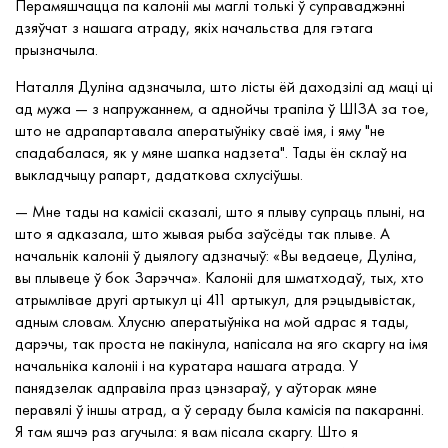
Перамяшчацца па калоніі мы маглі толькі ў суправаджэнні
дзяўчат з нашага атраду, якіх начальства для гэтага
прызначыла.
Наталля Дуліна адзначыла, што лісты ёй даходзілі ад маці ці
ад мужа — з напружаннем, а аднойчы трапіла ў ШІЗА за тое,
што не адрапартавала аператыўніку сваё імя, і яму "не
спадабалася, як у мяне шапка надзета". Тады ён склаў на
выкладчыцу рапарт, дадаткова схлусіўшы.
— Мне тады на камісіі сказалі, што я плыву супраць плыні, на
што я адказала, што жывая рыба заўсёды так плыве. А
начальнік калоніі ў дыялогу адзначыў: «Вы ведаеце, Дуліна,
вы плывеце ў бок Зарэчча». Калоніі для шматходаў, тых, хто
атрымлівае другі артыкул ці
411 артыкул
, для рэцыдывістак,
адным словам. Хлусню аператыўніка на мой адрас я тады,
дарэчы, так проста не пакінула, напісала на яго скаргу на імя
начальніка калоніі і на куратара нашага атрада. У
панядзелак адправіла праз цэнзараў, у аўторак мяне
перавялі ў іншы атрад, а ў сераду была камісія па пакаранні.
Я там яшчэ раз агучыла: я вам пісала скаргу. Што я