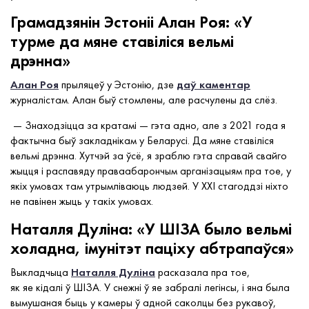
Грамадзянін Эстоніі
Алан Роя
: «У
турме да мяне ставіліся вельмі
дрэнна»
Алан Роя
прыляцеў у Эстонію, дзе
даў каментар
журналістам. Алан быў стомлены, але расчулены да слёз.
— Знаходзіцца за кратамі — гэта адно, але з 2021 года я
фактычна быў закладнікам у Беларусі. Да мяне ставіліся
вельмі дрэнна. Хутчэй за ўсё, я зраблю гэта справай свайго
жыцця і распавяду праваабарончым арганізацыям пра тое, у
якіх умовах там утрымліваюць людзей. У XXI стагоддзі ніхто
не павінен жыць у такіх умовах.
Наталля Дуліна: «У ШІЗА было вельмі
холадна, імунітэт паціху абтрапаўся»
Выкладчыца
Наталля Дуліна
расказала пра тое,
як яе кідалі ў ШІЗА. У снежні ў яе забралі легінсы, і яна была
вымушаная быць у камеры ў адной саколцы без рукавоў,