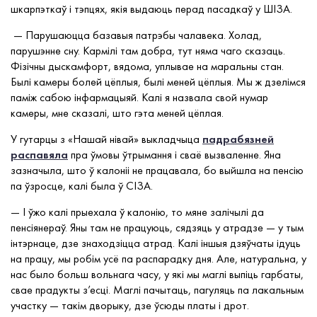
шкарпэткаў і тэпцях, якія выдаюць перад пасадкаў у ШІЗА.
— Парушаюцца базавыя патрэбы чалавека. Холад,
парушэнне сну. Кармілі там добра, тут няма чаго сказаць.
Фізічны дыскамфорт, вядома, уплывае на маральны стан.
Былі камеры болей цёплыя, былі меней цёплыя. Мы ж дзелімся
паміж сабою інфармацыяй. Калі я назвала свой нумар
камеры, мне сказалі, што гэта меней цёплая.
У гутарцы з «Нашай нівай» выкладчыца
падрабязней
распавяла
пра ўмовы ўтрымання і сваё вызваленне. Яна
зазначыла, што ў калоніі не працавала, бо выйшла на пенсію
па ўзросце, калі была ў СІЗА.
— І ўжо калі прыехала ў калонію, то мяне залічылі да
пенсіянераў. Яны там не працуюць, сядзяць у атрадзе — у тым
інтэрнаце, дзе знаходзіцца атрад. Калі іншыя дзяўчаты ідуць
на працу, мы робім усё па распарадку дня. Але, натуральна, у
нас было больш вольнага часу, у які мы маглі выпіць гарбаты,
свае прадукты з’есці. Маглі пачытаць, пагуляць па лакальным
участку — такім дворыку, дзе ўсюды платы і дрот.