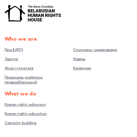
Who we are
Пра БДПЧ
Спонсары і ахвяраванні
Звесткі
Навiны
Місія і стратэгія
Каляндар
Прынцыпы дзейнасці
праваабаронцаў
What we do
Human rights advocacy
Human rights education
Capacity building