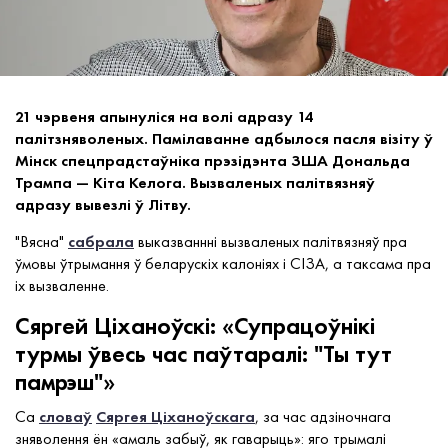
21 чэрвеня апынуліся на волі адразу 14
палітзняволеных. Памілаванне адбылося пасля візіту ў
Мінск спецпрадстаўніка прэзідэнта ЗША Дональда
Трампа — Кіта Келога. Вызваленых палітвязняў
адразу вывезлі ў Літву.
"Вясна"
сабрала
выказваннні вызваленых палітвязняў пра
ўмовы ўтрымання ў беларускіх калоніях і СІЗА, а таксама пра
іх вызваленне.
Cяргей Ціханоўскі: «Супрацоўнікі
турмы ўвесь час паўтаралі: "Ты тут
памрэш"»
Са
словаў
Сяргея Ціханоўскага
, за час адзіночнага
зняволення ён «амаль забыў, як гаварыць»: яго трымалі