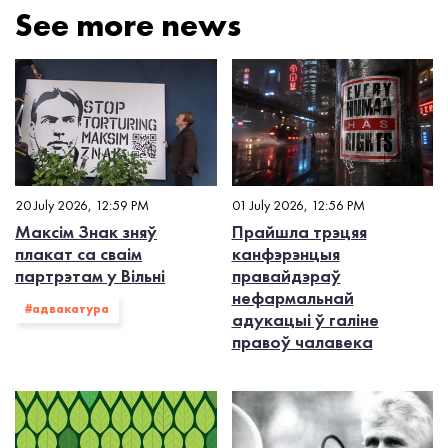
See more news
20 July 2026, 12:59 PM
01 July 2026, 12:56 PM
Максім Знак зняў
Прайшла трэцяя
плакат са сваім
канфэрэнцыя
партрэтам у Вільні
правайдэраў
нефармальнай
#адвакатура
адукацыі ў галіне
правоў чалавека