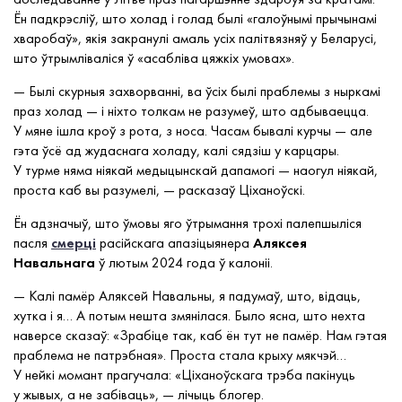
Ён падкрэсліў, што холад і голад былі «галоўнымі прычынамі
хваробаў», якія закранулі амаль усіх палітвязняў у Беларусі,
што ўтрымліваліся ў «асабліва цяжкіх умовах».
— Былі скурныя захворванні, ва ўсіх былі праблемы з ныркамі
праз холад — і ніхто толкам не разумеў, што адбываецца.
У мяне ішла кроў з рота, з носа. Часам бывалі курчы — але
гэта ўсё ад жудаснага холаду, калі сядзіш у карцары.
У турме няма ніякай медыцынскай дапамогі — наогул ніякай,
проста каб вы разумелі, — расказаў Ціханоўскі.
Ён адзначыў, што ўмовы яго ўтрымання трохі палепшыліся
пасля
смерці
расійскага апазіцыянера
Аляксея
Навальнага
ў лютым 2024 года ў калоніі.
— Калі памёр Аляксей Навальны, я падумаў, што, відаць,
хутка і я… А потым нешта змянілася. Было ясна, што нехта
наверсе сказаў: «Зрабіце так, каб ён тут не памёр. Нам гэтая
праблема не патрэбная». Проста стала крыху мякчэй…
У нейкі момант прагучала: «Ціханоўскага трэба пакінуць
у жывых, а не забіваць», — лічыць блогер.