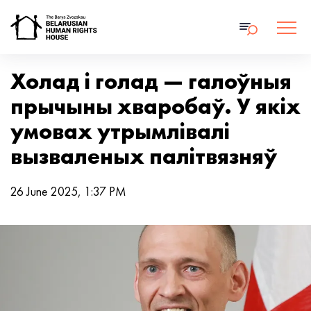
Холад і голад — галоўныя
прычыны хваробаў. У якіх
умовах утрымлівалі
вызваленых палітвязняў
26 June 2025, 1:37 PM