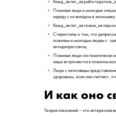
Кажд_ая пят_ая работодатель_ни
Пожилые люди и молодые специа
наряду с их вкладом в экономику
Кажд_ая пят_ая пожил_ая персон
Стереотипы о том, что депрессия
пожилым и молодым людям с тре
антидепрессанты;
Пожилые люди систематически ис
чаще встречаются в пожилом воз
Люди с негативным представлен
здоровьем, если они считают, ч
И как оно 
Теория поколений – это интересная в