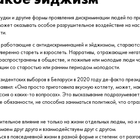
удки и другие формы проявления дискриминации людей по пр
может оказывать особое разрушительное воздействие на нас 
ти.
 работающие с антидискриминацией и эйджизмом, стараются
уверенно стареть и взрослеть. Нарративы, отражающие нега
распространены в обществе, и пожилые или молодые люди ч
иации со старостью или ранним периодом молодости.
езидентских выборов в Беларуси в 2020 году де-факто прези
аявил: «Она просто приготовила вкусную котлету, может, на
ссия о каких-то вопросах». Это высказывание подразумевает
обязанности, не способна заниматься политикой, что отра
тельное влияние не только на жизни отдельных людям, но и 
имаем друг друга и взаимодействуем друг с другом.
ся в повседневной жизни в разной форме и степени: от разго