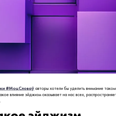
ики #МоцСловаў
авторы хотели бы уделить внимание таком
акое влияние эйджизм оказывает на нас всех, распространяет
.
такое эйджизм