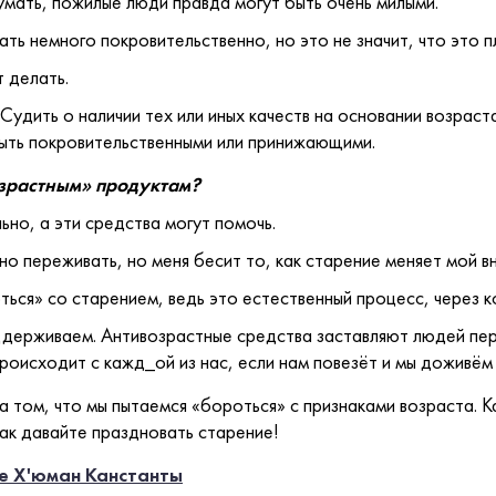
умать, пожилые люди правда могут быть очень милыми.
ать немного покровительственно, но это не значит, что это п
т делать.
! Судить о наличии тех или иных качеств на основании возраст
ыть покровительственными или принижающими.
озрастным» продуктам?
ьно, а эти средства могут помочь.
ьно переживать, но меня бесит то, как старение меняет мой в
ься» со старением, ведь это естественный процесс, через к
оддерживаем. Антивозрастные средства заставляют людей пе
роисходит с кажд_ой из нас, если нам повезёт и мы доживём
 том, что мы пытаемся «бороться» с признаками возраста. 
ак давайте праздновать старение!
це Х'юман Канстанты