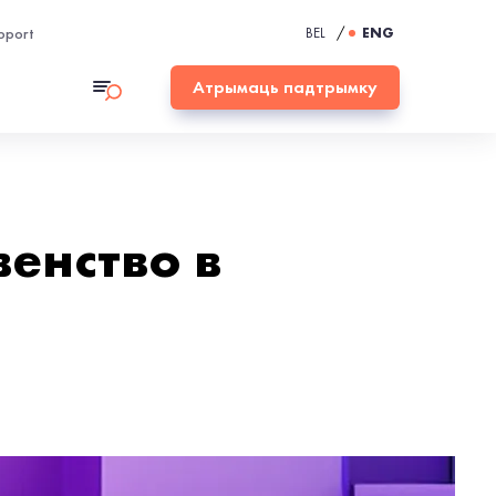
pport
BEL
/
ENG
Атрымаць падтрымку
енство в