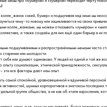
личные мемы про «бумеров» и «зумеров» переходят черту поко
е?
х колле_жанок «окей, бумер» и подшучивая над ними мы нео
аучиться чему-то новому или зацикливаются на своих привычк
ыми колле_жанками, мы можем отказывать «зумерам» и «мил
коллектива, а также создаём для них ещё один барьер в их п
ными подшучиваниями и распространёнными мемами часто ст
 о старении или молодости.
 себя или думают одинаково. У людей из одной и той же во
по опыту социализации, этнической принадлежности, сексуал
 – эти все факторы дают нам опыт.
ь самой спокойной, уравновешенной и вдумчивой персоной в
х активностей, шумных корпоративов и знатоком последних т
дельной группе общества, а не как об этапе взросления, ко
алист_ками, а те, кому из нас повезёт, будут пожилыми, и к