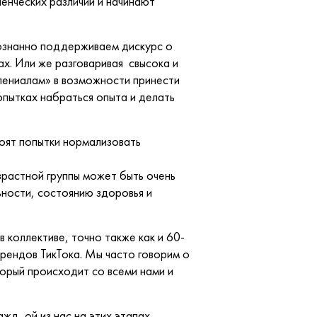
ленческих различий и начинают
сознанно поддерживаем дискурс о
ах. Или же разговаривая свысока и
лениалам» в возможности принести
опытках набраться опыта и делать
оят попытки нормализовать
зрастной группы может быть очень
ьности, состоянию здоровья и
 коллективе, точно также как и 60-
рендов ТикТока. Мы часто говорим о
торый происходит со всеми нами и
ажд_ой из нас на этих этапах