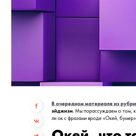
В очередном материале из рубр
эйджизм
. Мы порассуждаем о том, к
ли ок с фразами вроде «Окей, бумер»
Окей, что 