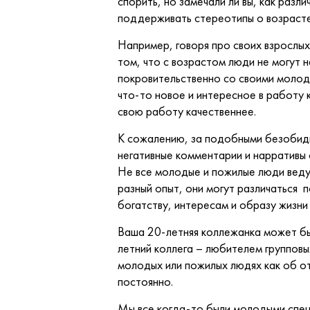
спорить, но замечали ли вы, как раз
поддерживать стереотипы о возраст
Например, говоря про своих взрослы
том, что с возрастом люди не могут н
покровительственно со своими молод
что-то новое и интересное в работу 
свою работу качественнее.
К сожалению, за подобными безобид
негативные комментарии и нарративы
Не все молодые и пожилые люди ведут
разный опыт, они могут различаться 
богатству, интересам и образу жизни
Ваша 20-летняя коллежанка может быт
летний коллега – любителем групповы
молодых или пожилых людях как об от
постоянно.
Мы все когда-то были молодыми специ