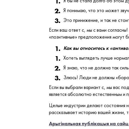
Я бы не стала долго об этом д
Я понимаю, что это может звуч
Это принижение, и так не стои
Если ваш ответ с, мы с вами согласны
«позитивные» предположения могут б
Как вы относитесь к «антив
Хотеть выглядеть лучше нормал
Я знаю, что не должна так сил
Злюсь! Люди не должны «борот
Если вы выбрали вариант с, мы вас п
является абсолютно естественным и п
Целые индустрии делают состояния на
рассказывает историю вашей жизни, т
Арыгінальная публікацыя на сай