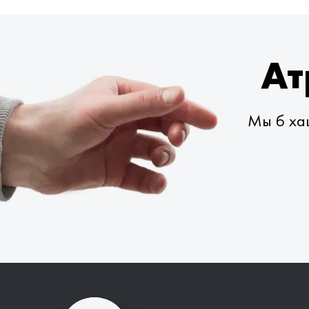
Ат
Мы б хац