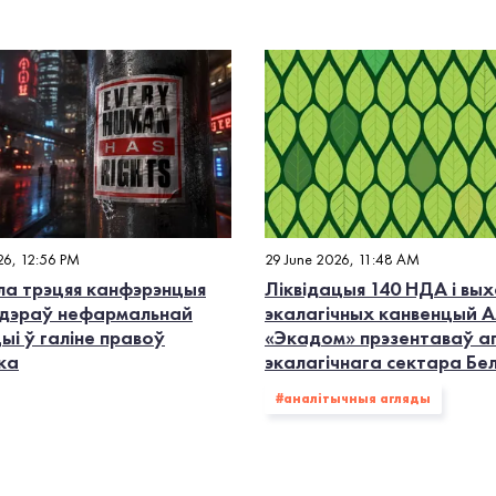
26, 12:56 PM
29 June 2026, 11:48 AM
а трэцяя канфэрэнцыя
Ліквідацыя 140 НДА і вых
дэраў нефармальнай
экалагiчных канвенцый А
ыі ў галіне правоў
«Экадом» прэзентаваў а
ка
экалагічнага сектара Бе
#аналітычныя агляды