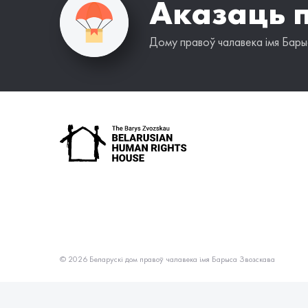
Аказаць 
Дому правоў чалавека імя Барыс
© 2026 Беларускі дом правоў чалавека імя Барыса Звозскава