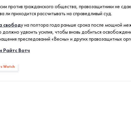
ии против гражданского общества, правозащитники не сдаю
ва ли приходится рассчитывать на справедливый суд.
а свобод
у на полтора года раньше срока после мощной меж
олжно удвоить усилия, чтобы вновь добиться освобождения 
ращения преследований «Весны» и других правозащитных орг
н Райтс Вотч
ts Watch