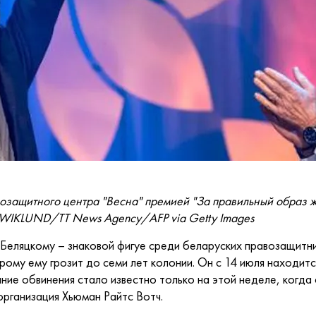
озащитного центра "Весна" премией "За правильный образ ж
WIKLUND/TT News Agency/AFP via Getty Images
 Беляцкому – знаковой фигуе среди беларуских правозащитни
орому ему грозит до семи лет колонии. Он с 14 июля находит
ние обвинения стало известно только на этой неделе, когд
рганизация Хьюман Райтс Вотч.