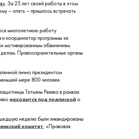
а»
. За 25 лет своей работы в этом
 ему – опять – пришлось встречать
уюся многолетнюю работу
ч
и координатор программы за
ки мотивированным обвинениям.
м делам. Правоохранительные органы
явленной лично президентом
меньшей мере 800 человек.
защитницы Татьяны Ревяко в рамках
вяко
находится под подпиской
о
рошедшую неделю были ликвидированы
синкский комитет
, «Правовая