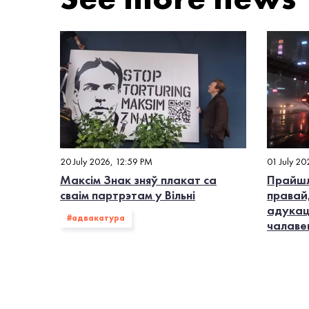
20 July 2026, 12:59 PM
01 July 20
Максім Знак зняў плакат са
Прайшл
сваім партрэтам у Вільні
правай
адукац
#адвакатура
чалаве