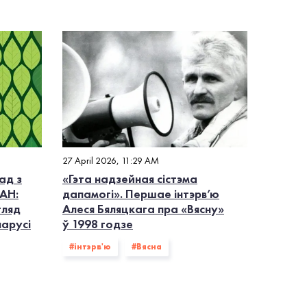
27 April 2026, 11:29 AM
ад з
«Гэта надзейная сістэма
АН:
дапамогі». Першае інтэрв’ю
гляд
Алеся Бяляцкага пра «Вясну»
ларусі
ў 1998 годзе
#інтэрв'ю
#Вясна