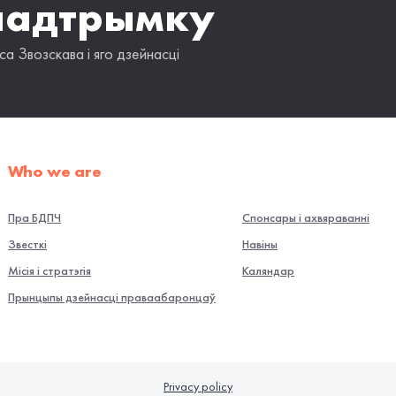
падтрымку
а Звозскава і яго дзейнасці
Who we are
Пра БДПЧ
Спонсары і ахвяраванні
Звесткі
Навiны
Місія і стратэгія
Каляндар
Прынцыпы дзейнасці праваабаронцаў
Privacy policy