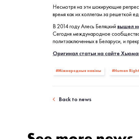
Несмотря на эти шокирующие репресс
время как их коллегам за решеткой ед
В 2014 году Алесь Беляцкий
вышел н
Сегодня международное сообщество д
политзаключенных в Беларуси, и прек
Оригинал статьи на сайте Хьюма
#Міжнародныя навіны
#Human Righ
Back to news
See more news