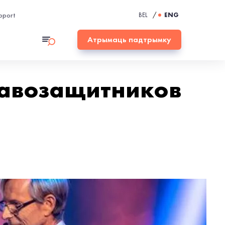
pport
BEL
/
ENG
Атрымаць падтрымку
равозащитников