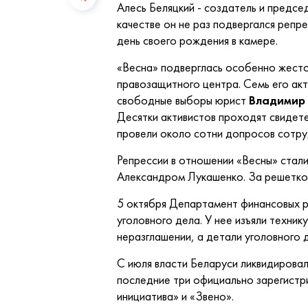
Алесь Беляцкий - создатель и предсе
качестве он не раз подвергался репр
день своего рождения в камере.
«Весна» подверглась особенно жест
правозащитного центра. Семь его акт
свободные выборы юрист
Владимир
Десятки активистов проходят свидет
провели около сотни допросов сотруд
Репрессии в отношении «Весны» стал
Александром Лукашенко. За решеткой
5 октября Департамент финансовых ра
уголовного дела. У нее изъяли техник
неразглашении, а детали уголовного 
С июля власти Беларуси ликвидирова
последние три официально зарегистр
инициатива» и «Звено».