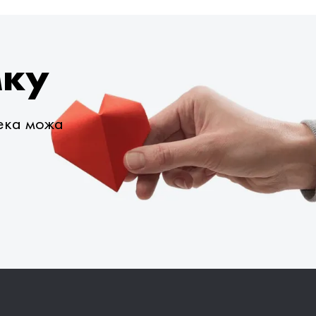
мку
века можа