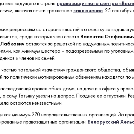
датель ведущего в стране
правозащитного центра «Весн
ессиям, включая почти трёхлетнее
заключение
. 25 сентября
оким репрессиям со стороны властей в отместку за выдающ
ивистов, среди которых член совета
Валентин Стефанови
 Лабкович
остаются за решеткой по надуманным политичес
елями, как минимум шестеро – подозреваемыми по уголовны
ников и членов их семей.
и частью тотальной «зачистки» гражданского общества, объ
 по политически мотивированным обвинениям находятся по 
сследований провел обыск дома, на даче и в офисе у право
у, а саму Татьяну увезли на допрос. Позднее ее отпустили. Ре
дела остаются неизвестными.
ли как минимум 270 неправительственных организаций. За п
ированные правозащитные организации:
Белорусский Хель