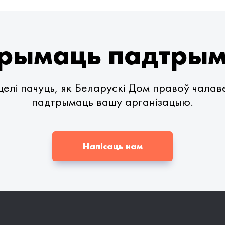
рымаць падтры
елі пачуць, як Беларускі Дом правоў чала
падтрымаць вашу арганізацыю.
Напісаць нам