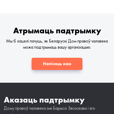
Атрымаць падтрымку
Мы б хацелі пачуць, як Беларускі Дом правоў чалавека
можа падтрымаць вашу арганізацыю.
Напісаць нам
Аказаць падтрымку
Дому правоў чалавека імя Барыса Звозскава і яго