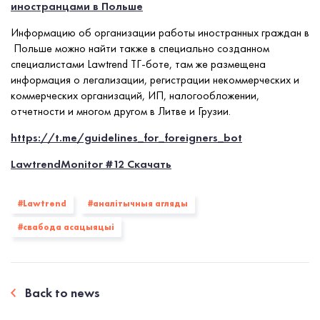
иностранцами в Польше
Информацию об организации работы иностранных граждан в
Польше можно найти также в специально созданном
специалистами Lawtrend ТГ-боте, там же размещена
информация о легализации, регистрации некоммерческих и
коммерческих организаций, ИП, налогообложении,
отчетности и многом другом в Литве и Грузии.
https://t.me/guidelines_for_foreigners_bot
LawtrendMonitor #12 Скачать
#Lawtrend
#аналітычныя агляды
#свабода асацыяцыі
Back to news