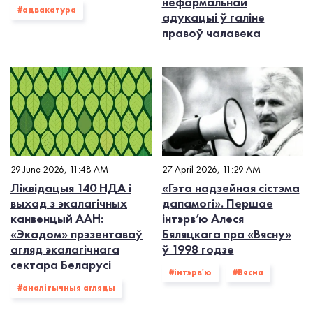
нефармальнай
#адвакатура
адукацыі ў галіне
правоў чалавека
29 June 2026, 11:48 AM
27 April 2026, 11:29 AM
Ліквідацыя 140 НДА і
«Гэта надзейная сістэма
выхад з экалагiчных
дапамогі». Першае
канвенцый ААН:
інтэрв’ю Алеся
«Экадом» прэзентаваў
Бяляцкага пра «Вясну»
агляд экалагічнага
ў 1998 годзе
сектара Беларусі
#інтэрв'ю
#Вясна
#аналітычныя агляды