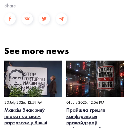
Share
See more news
20 July 2026, 12:59 PM
01 July 2026, 12:56 PM
Максім Знак зняў
Прайшла трэцяя
плакат са сваім
канфэрэнцыя
партрэтам у Вільні
правайдэраў