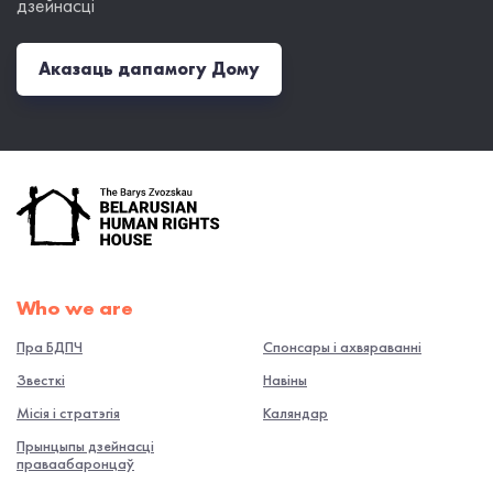
дзейнасці
Аказаць дапамогу Дому
Who we are
Пра БДПЧ
Спонсары і ахвяраванні
Звесткі
Навiны
Місія і стратэгія
Каляндар
Прынцыпы дзейнасці
праваабаронцаў