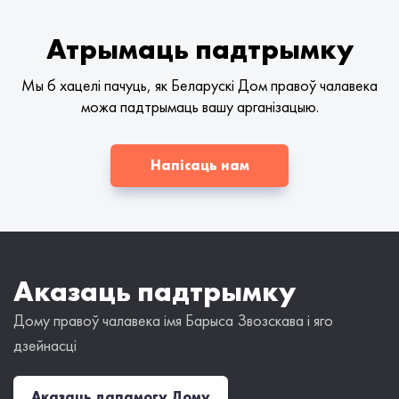
Атрымаць падтрымку
Мы б хацелі пачуць, як Беларускі Дом правоў чалавека
можа падтрымаць вашу арганізацыю.
Напісаць нам
Аказаць падтрымку
Дому правоў чалавека імя Барыса Звозскава і яго
дзейнасці
Аказаць дапамогу Дому