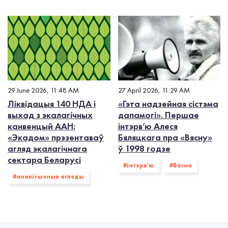
29 June 2026, 11:48 AM
27 April 2026, 11:29 AM
Ліквідацыя 140 НДА і
«Гэта надзейная сістэма
выхад з экалагiчных
дапамогі». Першае
канвенцый ААН:
інтэрв’ю Алеся
«Экадом» прэзентаваў
Бяляцкага пра «Вясну»
агляд экалагічнага
ў 1998 годзе
сектара Беларусі
#інтэрв'ю
#Вясна
#аналітычныя агляды