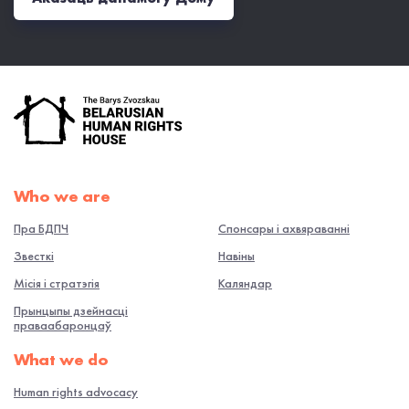
Who we are
Пра БДПЧ
Спонсары і ахвяраванні
Звесткі
Навiны
Місія і стратэгія
Каляндар
Прынцыпы дзейнасці
праваабаронцаў
What we do
Human rights advocacy