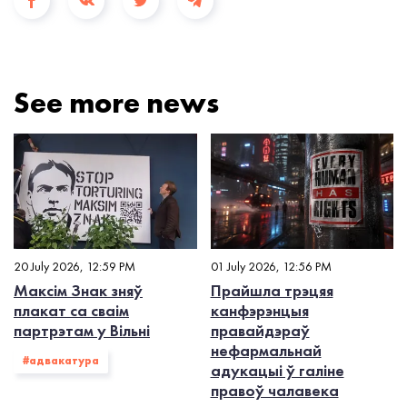
See more news
20 July 2026, 12:59 PM
01 July 2026, 12:56 PM
Максім Знак зняў
Прайшла трэцяя
плакат са сваім
канфэрэнцыя
партрэтам у Вільні
правайдэраў
нефармальнай
#адвакатура
адукацыі ў галіне
правоў чалавека