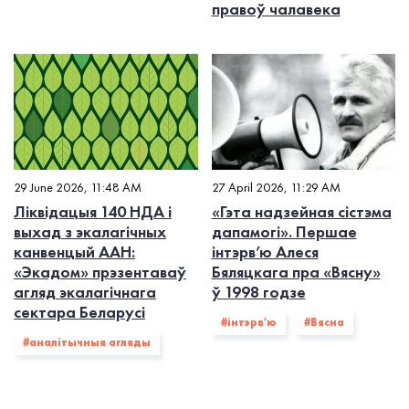
правоў чалавека
29 June 2026, 11:48 AM
27 April 2026, 11:29 AM
Ліквідацыя 140 НДА і
«Гэта надзейная сістэма
выхад з экалагiчных
дапамогі». Першае
канвенцый ААН:
інтэрв’ю Алеся
«Экадом» прэзентаваў
Бяляцкага пра «Вясну»
агляд экалагічнага
ў 1998 годзе
сектара Беларусі
#інтэрв'ю
#Вясна
#аналітычныя агляды