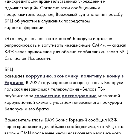
«дискредитации правительственных учреждений и
администраций». Согласно этим сообщениям и
представителю издания, Верховный суд отклонил просьбу
БРЦ об участии в слушаниях посредством
видеоконференции.
«Это неудачная попытка властей Беларуси и дальше
репрессировать и запугивать независимые СМИ», — сказал
КЗЖ через приложение для обмена сообщениями глава БРЦ
Станислав Ивашкевич.
БРЦ
освещает
коррупцию
,
экономику
,
политику
и
войну в
Украине
. В 2022 году издание и запрещенная в Беларуси
польская независимая телекомпания «Белсат ТВ»
опубликовали
совместное расследование
возможной
коррупционной схемы с участием генерального прокурора
Беларуси и его брата.
Заместитель главы БАЖ Борис Горецкий сообщил КЗЖ
через приложение для обмена сообщениями, что БРЦ стал
вторым СМИ после ныне несуществующего независимого