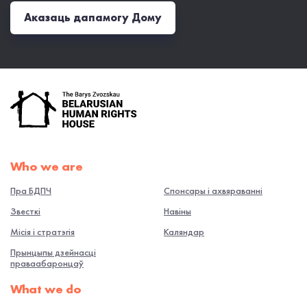
Аказаць дапамогу Дому
Who we are
Пра БДПЧ
Спонсары і ахвяраванні
Звесткі
Навiны
Місія і стратэгія
Каляндар
Прынцыпы дзейнасці
праваабаронцаў
What we do