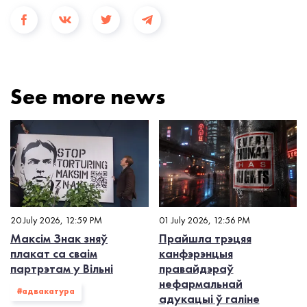
See more news
20 July 2026, 12:59 PM
01 July 2026, 12:56 PM
Максім Знак зняў
Прайшла трэцяя
плакат са сваім
канфэрэнцыя
партрэтам у Вільні
правайдэраў
нефармальнай
#адвакатура
адукацыі ў галіне