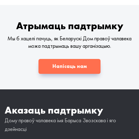
Атрымаць падтрымку
Мы б хацелі пачуць, як Беларускі Дом правоў чалавека
можа падтрымаць вашу арганізацыю.
Напісаць нам
Аказаць падтрымку
Дому правоў чалавека імя Барыса Звозскава і яго
дзейнасці