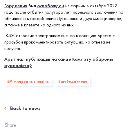
Гордиевич
был
освобожден
из тюрьмы в октябре 2022
года после отбытия полутора лет тюремного заключения по
обвинению в оскорблении Лукашенко и двух милиционеров,
а также в клевете на одного из них.
КЗЖ отправил электронное письмо в полицию Бреста с
просьбой прокомментировать ситуацию, но ответа не
получил.
Арыгінал публікацыі на сайце Камітэту абароны
журналістаў
#Міжнародныя навіны
#свабода слова
Back to news
Share