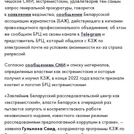
чешское СМИ, экстремистским, удовлетворив тем самым
запрос генеральной прокуратуры, говорится
в
заявлении
ведомства,
сообщении
Беларусской
ассоциации журналистов (БАЖ), действующего в изгнании
правозащитного профессионального объединения; об этом
же сообщили БРЦ на своем канале в
Telegram
и
представитель БРЦ, который общался с КЗЖ по
электронной почте на условиях анонимности из-за страха
репрессий.
Согласно
сообщениям СМИ
и списку материалов,
определенных властями как экстремистские и которые
получил и изучил КЗЖ, в конце 2022 года власти признали
контент и логотип БРЦ экстремистскими.
«Заклеймив Беларусский расследовательский центр как
«экстремистский», власти Беларуси в очередной раз
пытаются запугать и воспрепятствовать работе
независимого издания, известного своими резкими
расследованиями предполагаемой коррупции в стране», –
заявила
Гульноза Саид
, координатор программы КЗЖ по