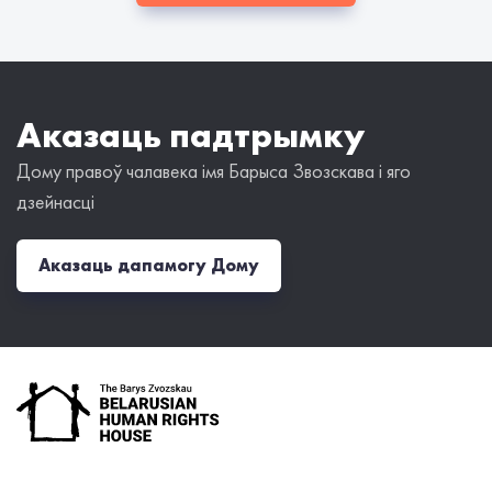
Аказаць падтрымку
Дому правоў чалавека імя Барыса Звозскава і яго
дзейнасці
Аказаць дапамогу Дому