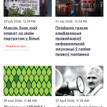
20 July 2026, 12:59 PM
01 July 2026, 12:56 PM
Максім Знак зняў
Прайшла трэцяя
плакат са сваім
канфэрэнцыя
партрэтам у Вільні
правайдэраў
нефармальнай
#адвакатура
адукацыі ў галіне
правоў чалавека
29 June 2026, 11:48 AM
27 April 2026, 11:29 AM
Ліквідацыя 140 НДА і
«Гэта надзейная сістэма