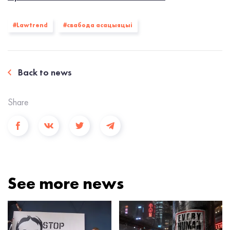
#Lawtrend
#свабода асацыяцыі
Back to news
Share
See more news