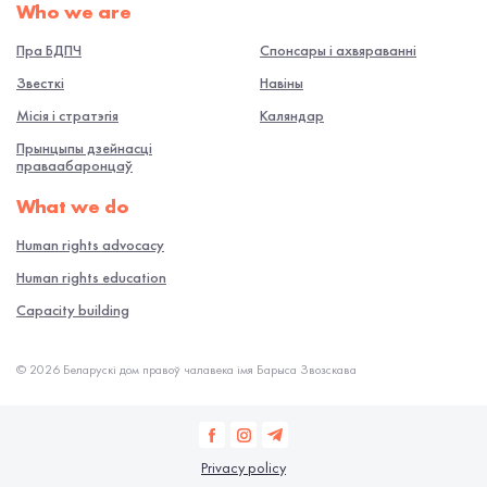
Who we are
Пра БДПЧ
Спонсары і ахвяраванні
Звесткі
Навiны
Місія і стратэгія
Каляндар
Прынцыпы дзейнасці
праваабаронцаў
What we do
Human rights advocacy
Human rights education
Capacity building
© 2026 Беларускі дом правоў чалавека імя Барыса Звозскава
Privacy policy