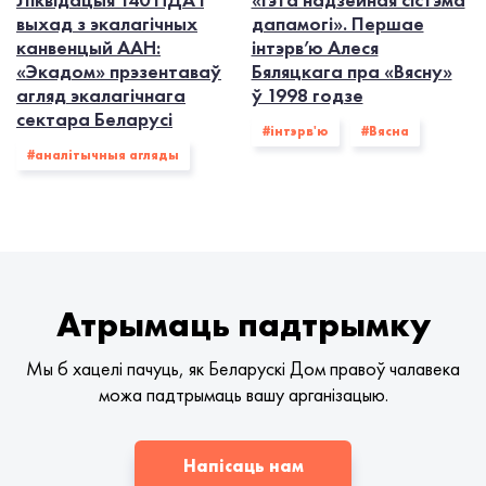
выхад з экалагiчных
дапамогі». Першае
канвенцый ААН:
інтэрв’ю Алеся
«Экадом» прэзентаваў
Бяляцкага пра «Вясну»
агляд экалагічнага
ў 1998 годзе
сектара Беларусі
#інтэрв'ю
#Вясна
#аналітычныя агляды
Атрымаць падтрымку
Мы б хацелі пачуць, як Беларускі Дом правоў чалавека
можа падтрымаць вашу арганізацыю.
Напісаць нам