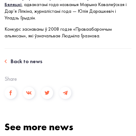
Бяляцкі
, адвакатамі года названыя Марына Кавалеўская і
Дар’я Ліпкіна, журналістамі года — Юлія Дарашкевіч і
Уладзь Грыдзін.
Конкурс заснаваны ў 2008 годзе «Праваабарончым
альянсам», які ўзначальвае Людміла Гразнова.
Back to news
Share
See more news