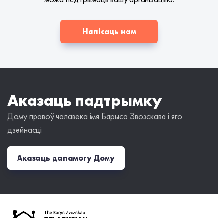
Напісаць нам
Аказаць падтрымку
Дому правоў чалавека імя Барыса Звозскава і яго
дзейнасці
Аказаць дапамогу Дому