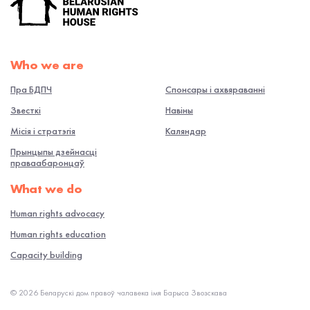
Who we are
Пра БДПЧ
Спонсары і ахвяраванні
Звесткі
Навiны
Місія і стратэгія
Каляндар
Прынцыпы дзейнасці
праваабаронцаў
What we do
Human rights advocacy
Human rights education
Capacity building
© 2026 Беларускі дом правоў чалавека імя Барыса Звозскава