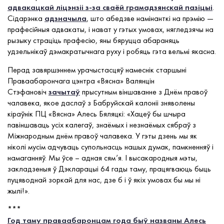
адвакацкай ліцэнзіі з-за сваёй грамадзянскай пазіцыі
.
Сідарэнка
адзначыла
, што абедзве намінанткі на прэмію —
прафесійныя адвакаты, і нават у гэтых умовах, нягледзячы на
рызыку страціць прафесію, яны бяруцца абараняць
удзельнікаў дэмакратычнага руху і робяць гэта вельмі якасна.
Перад завяршэннем урачыстасцяў намеснік старшыні
Праваабарончага цэнтра «Вясна» Валянцін
Стэфановіч
зачытаў
прысутным віншаванне з Днём правоў
чалавека, якое даслаў з Бабруйскай калоніі зняволены
кіраўнік ПЦ «Вясна» Алесь Бяляцкі: «Хацеў бы шчыра
павіншаваць усіх калегаў, знаёмых і незнаёмых сябраў з
Міжнародным днём правоў чалавека. У гэты дзень мы як
ніколі мусім адчуваць супольнасць нашых думак, памкненняў і
намаганняў. Мы ўсе – адная сям’я. І высакародныя мэты,
закладзеныя ў Дэкларацыі 64 гады таму, працягваюць быць
пуцяводнай зоркай для нас, дзе б і ў якіх умовах бы мы ні
жылі!».
***
Год таму праваабаронцам года быў названы Алесь