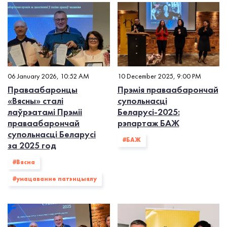
06 January 2026, 10:52 AM
10 December 2025, 9:00 PM
Праваабаронцы
Прэмія праваабарончай
«Вясны» сталі
супольнасці
лаўрэатамі Прэміі
Беларусі-2025:
праваабарончай
рэпартаж БАЖ
супольнасці Беларусі
#БАЖ
за 2025 год
#Вясна
#умацаванне патэнцыялу