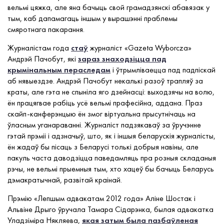
вельмі цяжка, але яна бачыць свой грамадзянскі абавязак у
тым, каб дапамагаць іншым у вырашэнні праблемы
смяротнага пакарання.
Журналістам года
стаў
журналіст «Gazeta Wyborcza»
Андрэй Пачобут, які
зараз знаходзіцца пад
крымінальным пераследам
і ўтрымліваецца пад падпіскай
аб нявыездзе. Андрэй Пачобут некалькі разоў трапляў за
краты, але гэта не спыніла яго дзейнасці: выходзячы на волю,
ён працягвае рабіць усё вельмі прафесійна, аддана. Праз
скайп-канферэнцыю ён змог віртуальна прысутнічаць на
ўласным уганараванні. Журналіст падзякаваў за ўручэнне
гэтай прэміі і адзначыў, што, як і іншыя беларускія журналісты,
ён жадаў бы пісаць з Беларусі толькі добрыя навіны, але
пакуль часта даводзіцца паведамляць пра розныя складаныя
рэчы, не вельмі прыемныя тым, хто хацеў бы бачыць Беларусь
дэмакратычнай, развітай краінай.
Прэмію «Лепшым адвакатам 2012 года» Аліне Шостак і
Альвіне Дрыго ўручала Тамара Сідарэнка, былая адвакатка
Уладзіміра Някляева,
якая затым была пазбаўленая