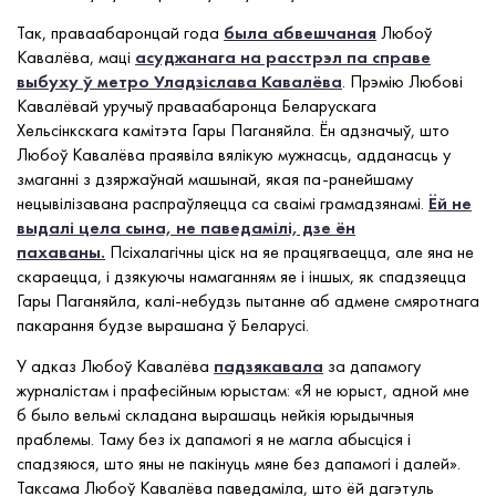
Так, праваабаронцай года
была абвешчаная
Любоў
Кавалёва, маці
асуджанага на расстрэл па справе
выбуху ў метро Уладзіслава Кавалёва
. Прэмію Любові
Кавалёвай уручыў праваабаронца Беларускага
Хельсінкскага камітэта Гары Паганяйла. Ён адзначыў, што
Любоў Кавалёва праявіла вялікую мужнасць, адданасць у
змаганні з дзяржаўнай машынай, якая па-ранейшаму
нецывілізавана распраўляецца са сваімі грамадзянамі.
Ёй не
выдалі цела сына, не паведамілі, дзе ён
пахаваны.
Псіхалагічны ціск на яе працягваецца, але яна не
скараецца, і дзякуючы намаганням яе і іншых, як спадзяецца
Гары Паганяйла, калі-небудзь пытанне аб адмене смяротнага
пакарання будзе вырашана ў Беларусі.
У адказ Любоў Кавалёва
падзякавала
за дапамогу
журналістам і прафесійным юрыстам: «Я не юрыст, адной мне
б было вельмі складана вырашаць нейкія юрыдычныя
праблемы. Таму без іх дапамогі я не магла абысціся і
спадзяюся, што яны не пакінуць мяне без дапамогі і далей».
Таксама Любоў Кавалёва паведаміла, што ёй дагэтуль