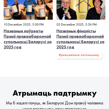
10 December 2025, 5:00 PM
02 December 2025, 5:56 PM
Названыя лаўрэаты
Названыя фіналісты
Прэміі праваабарончай
Прэміі праваабарончай
супольнасці Беларусі за
супольнасці Беларусі за
2025 год
2025 год
#умацаванне патэнцыялу
Атрымаць падтрымку
Мы б хацелі пачуць, як Беларускі Дом правоў чалавека
можа падтрымаць вашу арганізацыю.