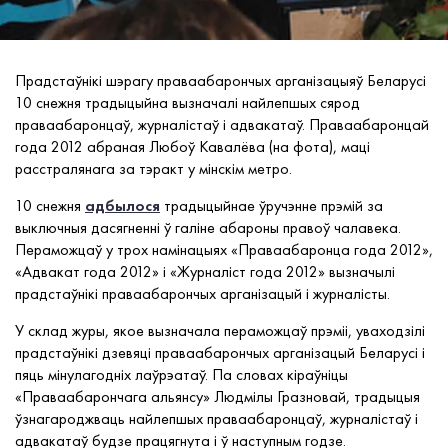
Прадстаўнікі шэрагу праваабарончых арганізацыяў Беларусі
10 снежня традыцыйна вызначалі найлепшых сярод
праваабаронцаў, журналістаў і адвакатаў. Праваабаронцай
года 2012 абраная Любоў Кавалёва (на фота), маці
расстралянага за тэракт у мінскім метро.
10 снежня
адбылося
традыцыйнае ўручэнне прэмій за
выключныя дасягненні ў галіне абароны правоў чалавека.
Пераможцаў у трох намінацыях «Праваабаронца года 2012»,
«Адвакат года 2012» і «Журналіст года 2012» вызначылі
прадстаўнікі праваабарончых арганізацый і журналісты.
У склад журы, якое вызначала пераможцаў прэміі, уваходзілі
прадстаўнікі дзевяці праваабарончых арганізацый Беларусі і
пяць мінулагодніх лаўрэатаў. Па словах кіраўніцы
«Праваабарончага альянсу» Людмілы Гразновай, традыцыя
ўзнагароджваць найлепшых праваабаронцаў, журналістаў і
адвакатаў будзе працягнута і ў наступным годзе.