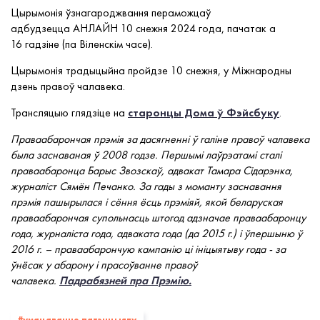
Цырымонія ўзнагароджвання пераможцаў
адбудзецца АНЛАЙН 10 снежня 2024 года, пачатак а
16 гадзіне (па Віленскім часе).
Цырымонія традыцыйна пройдзе 10 снежня, у Міжнародны
дзень правоў чалавека.
Трансляцыю глядзіце на
старонцы Дома ў Фэйсбуку
.
Праваабарончая прэмія за дасягненні ў галіне правоў чалавека
была заснаваная ў 2008 годзе. Першымі лаўрэатамі сталі
праваабаронца Барыс Звозскаў, адвакат Тамара Сідарэнка,
журналіст Сямён Печанко. За гады з моманту заснавання
прэмія пашырылася і сёння ёсць прэміяй, якой беларуская
праваабарончая супольнасць штогод адзначае праваабаронцу
года, журналіста года, адваката года (да 2015 г.) і ўпершыню ў
2016 г. – праваабарончую кампанію ці ініцыятыву года - за
ўнёсак у абарону і прасоўванне правоў
чалавека.
Падрабязней пра Прэмію.