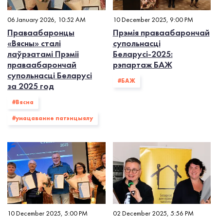
06 January 2026, 10:52 AM
10 December 2025, 9:00 PM
Праваабаронцы
Прэмія праваабарончай
«Вясны» сталі
супольнасці
лаўрэатамі Прэміі
Беларусі-2025:
праваабарончай
рэпартаж БАЖ
супольнасці Беларусі
#БАЖ
за 2025 год
#Вясна
#умацаванне патэнцыялу
10 December 2025, 5:00 PM
02 December 2025, 5:56 PM