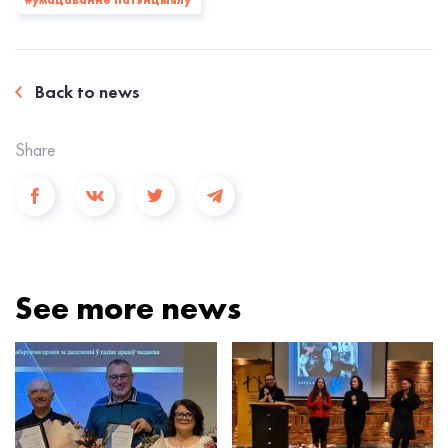
#умацаванне патэнцыялу
Back to news
Share
See more news