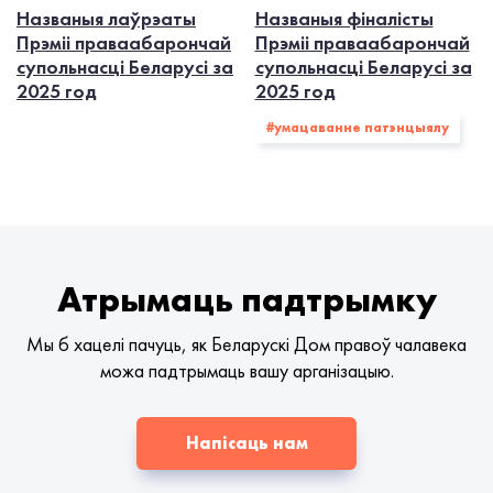
Названыя лаўрэаты
Названыя фіналісты
Прэміі праваабарончай
Прэміі праваабарончай
супольнасці Беларусі за
супольнасці Беларусі за
2025 год
2025 год
#умацаванне патэнцыялу
Атрымаць падтрымку
Мы б хацелі пачуць, як Беларускі Дом правоў чалавека
можа падтрымаць вашу арганізацыю.
Напісаць нам