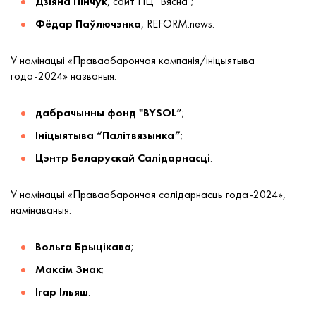
Дзіяна Пінчук
, сайт ПЦ "Вясна";
Фёдар Паўлючэнка
, REFORM.news.
У намінацыі «Праваабарончая кампанія/ініцыятыва
года-2024» названыя:
дабрачынны фонд "BYSOL”
;
Ініцыятыва “Палітвязынка”
;
Цэнтр Беларускай Салідарнасці
.
У намінацыі «Праваабарончая салідарнасць года-2024»,
намінаваныя:
Вольга Брыцікава
;
Максім Знак
;
Ігар Ільяш
.