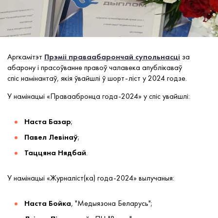
Аргкамітэт
Прэміі праваабарончай супольнасці
за
абарону і прасоўванне правоў чалавека апублікаваў
спіс намінантаў, якія ўвайшлі ў шорт-ліст у 2024 годзе.
У намінацыі «Праваабронца года-2024» у спіс увайшлі:
Наста Базар
;
Павел Левінаў
;
Таццяна Нядбай
.
У намінацыі «Журналіст(ка) года-2024» вылучаныя:
Наста Бойка
, "Медыязона Беларусь";