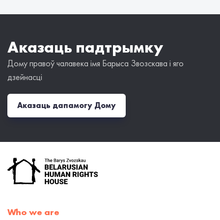
Аказаць падтрымку
Дому правоў чалавека імя Барыса Звозскава і яго
дзейнасці
Аказаць дапамогу Дому
Who we are