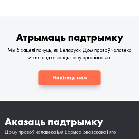
Атрымаць падтрымку
Мы б хацелі пачуць, як Беларускі Дом правоў чалавека
можа падтрымаць вашу арганізацыю.
Напісаць нам
Аказаць падтрымку
Дому правоў чалавека імя Барыса Звозскава і яго