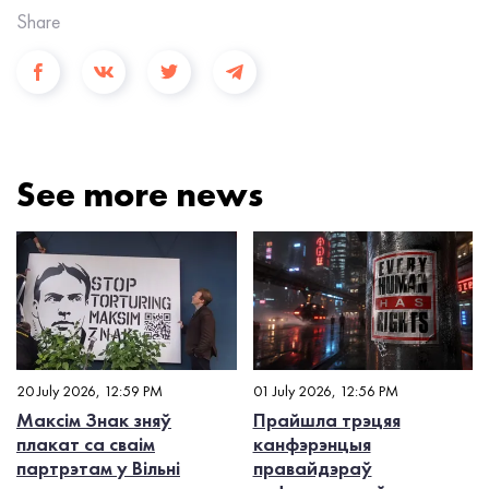
Share
See more news
20 July 2026, 12:59 PM
01 July 2026, 12:56 PM
Максім Знак зняў
Прайшла трэцяя
плакат са сваім
канфэрэнцыя
партрэтам у Вільні
правайдэраў