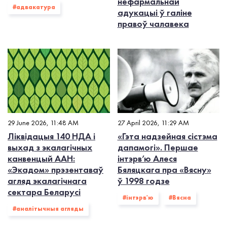
нефармальнай
#адвакатура
адукацыі ў галіне
правоў чалавека
29 June 2026, 11:48 AM
27 April 2026, 11:29 AM
Ліквідацыя 140 НДА і
«Гэта надзейная сістэма
выхад з экалагiчных
дапамогі». Першае
канвенцый ААН:
інтэрв’ю Алеся
«Экадом» прэзентаваў
Бяляцкага пра «Вясну»
агляд экалагічнага
ў 1998 годзе
сектара Беларусі
#інтэрв'ю
#Вясна
#аналітычныя агляды