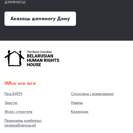
дзейнасці
Аказаць дапамогу Дому
Who we are
Пра БДПЧ
Спонсары і ахвяраванні
Звесткі
Навiны
Місія і стратэгія
Каляндар
Прынцыпы дзейнасці
праваабаронцаў