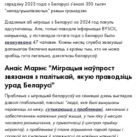
сярэдзіну 2023 года з Беларусі з'ехалі 350 тысяч
“непадтрымліваючых” рэжым грамадзян.
Дадзеныя аб міграцыі з Беларусі за 2024 год пакуль
адсутнічаюць. Але, толькі паводле інфармацыі BYSOL,
напрыклад, у лістападзе гэтага года з Беларусі было
эвакуявана
47 чалавек. Кожны месяц служба эвакуацыі
дапамагае бяспечна выехаць з краіны тым, хто не можа
зрабіць гэта легальна, дзесяткам беларусаў.
Анаіс Марэн: "Міграцыя наўпрост
звязаная з палітыкай, якую праводзіць
урад Беларусі"
Праблема з міграцыяй беларусаў на сённяшні дзень выглядае
даволі глабальнай, паколькі
“людзі, якія былі вымушаны
пераехаць за мяжу,
сутыкаюцца з праблемамі
, звязанымі з
забеспячэннем належных умоў жыцця, у тым ліку ў месцах
часовага размяшчэння, у прыватнасці ў цэнтрах прыёму
мігрантаў, з праблемамі ў плане атрымання годнай працы і
сродкаў да існавання ў залежнасці ад наяўных навыкаў і