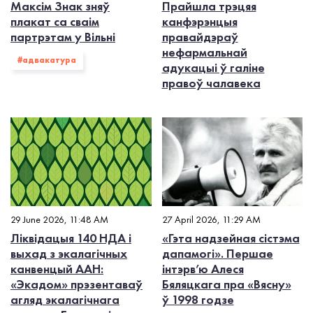
Максім Знак зняў
Прайшла трэцяя
плакат са сваім
канфэрэнцыя
партрэтам у Вільні
правайдэраў
нефармальнай
#адвакатура
адукацыі ў галіне
правоў чалавека
29 June 2026, 11:48 AM
27 April 2026, 11:29 AM
Ліквідацыя 140 НДА і
«Гэта надзейная сістэма
выхад з экалагiчных
дапамогі». Першае
канвенцый ААН:
інтэрв’ю Алеся
«Экадом» прэзентаваў
Бяляцкага пра «Вясну»
агляд экалагічнага
ў 1998 годзе