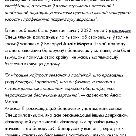
кваліфікацыі, а таксама ў плане атрымання належнай і
неабходнай адукацыі, уключаючы адукацыю дзяцей малодшага
ўзросту і прафесійную падрыхтоўку дарослых".
Гэтая праблема была ўзнятая яшчэ ў 2022 годзе ў
дакладзе
Спецыяльнай дакладчыцы па пытанні аб становішчы ў галіне
правоў чалавека ў Беларусі
Анаіс Марэн
. Тэмай дакладу
стала становішча беларусаў і беларусак у выгнанні, якія былі
вымушаны пакінуць сваю краіну і не маюць магчымасцяў
бяспечна вярнуцца дадому.
"Іх міграцыя наўпрост звязаная з палітыкай, што праводзіць
урад Беларусі, і практыкай, што ён ўжывае, а таксама з
мэтанакіраваным стварэннем варожай абстаноўкі, якая
перашкаджае бяспечнаму вяртанню",
— адзначала Анаіс
Марэн.
Акрамя 11 рэкамендацый беларускім уладам, вынесенымі
Спецдакладчыцай, яна дае рэкамендацыі іншым дзяржавам,
міжнароднай супольнасці і міжнародным арганізацыям у
дачыненні да беларусаў і беларусак у выгнанні, сярод якіх:
спрыяць стварэнню бяспечных і даступных шляхоў уезду для