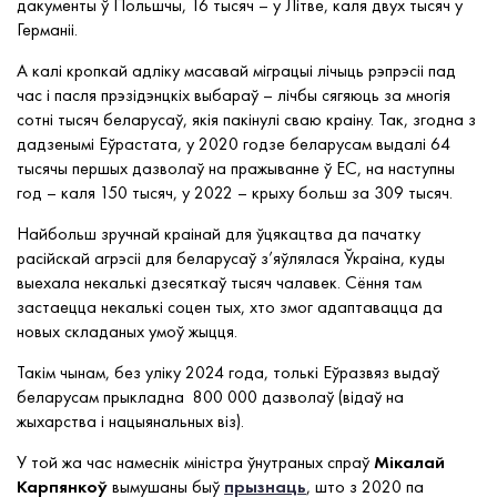
дакументы ў Польшчы, 16 тысяч – у Літве, каля двух тысяч у
Германіі.
А калі кропкай адліку масавай міграцыі лічыць рэпрэсіі пад
час і пасля прэзідэнцкіх выбараў – лічбы сягяюць за многія
сотні тысяч беларусаў, якія пакінулі сваю краіну. Так, згодна з
дадзенымі Еўрастата, у 2020 годзе беларусам выдалі 64
тысячы першых дазволаў на пражыванне ў ЕС, на наступны
год – каля 150 тысяч, у 2022 – крыху больш за 309 тысяч.
Найбольш зручнай краінай для ўцякацтва да пачатку
расійскай агрэсіі для беларусаў з’яўлялася Ўкраіна, куды
выехала некалькі дзесяткаў тысяч чалавек. Сёння там
застаецца некалькі соцен тых, хто змог адаптавацца да
новых складаных умоў жыцця.
Такім чынам, без уліку 2024 года, толькі Еўразвяз выдаў
беларусам прыкладна 800 000 дазволаў (відаў на
жыхарства і нацыянальных віз).
У той жа час намеснік міністра ўнутраных спраў
Мікалай
Карпянкоў
вымушаны быў
прызнаць
, што з 2020 па