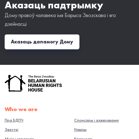
Аказаць падтрымку
Дому правоў чалавека імя Барыса Звозскава і яго
дзейнасці
Аказаць дапамогу Дому
Who we are
Пра БДПЧ
Спонсары і ахвяраванні
Звесткі
Навiны
Місія і стратэгія
Каляндар