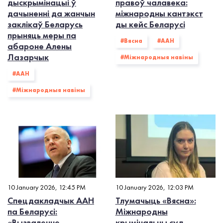
дыскрымінацыі ў
правоў чалавека:
дачыненні да жанчын
міжнародны кантэкст
заклікаў Беларусь
ды кейс Беларусі
прыняць меры па
#Вясна
#ААН
абароне Алены
Лазарчык
#Міжнародныя навіны
#ААН
#Міжнародныя навіны
10 January 2026, 12:45 PM
10 January 2026, 12:03 PM
Спецдакладчык ААН
Тлумачыць «Вясна»:
па Беларусі:
Міжнародны
«Вызваленне
крымінальны суд