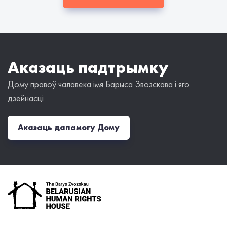
Аказаць падтрымку
Дому правоў чалавека імя Барыса Звозскава і яго
дзейнасці
Аказаць дапамогу Дому