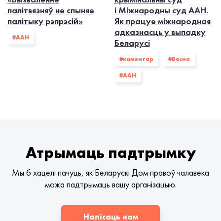
палітвязняў не спыняе
і Міжнародны суд ААН.
палітыку рэпрэсій»
Як працуе міжнародная
адказнасць у выпадку
#ААН
Беларусі
#каментар
#Вясна
#ААН
Атрымаць падтрымку
Мы б хацелі пачуць, як Беларускі Дом правоў чалавека
можа падтрымаць вашу арганізацыю.
Напісаць нам