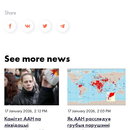
Share
See more news
17 January 2026, 2:12 PM
17 January 2026, 2:05 PM
Камітэт ААН па
Як ААН расследуе
ліквідацыі
грубыя парушэнні