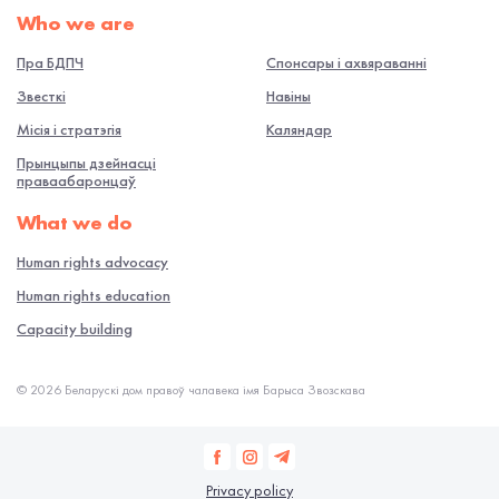
Who we are
Пра БДПЧ
Спонсары і ахвяраванні
Звесткі
Навiны
Місія і стратэгія
Каляндар
Прынцыпы дзейнасці
праваабаронцаў
What we do
Human rights advocacy
Human rights education
Capacity building
© 2026 Беларускі дом правоў чалавека імя Барыса Звозскава
Privacy policy