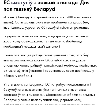
ЕС
выступіў
з заявай з нагоды Дня
палітвязняў Беларусі
«Сёння ў Беларусі па-ранейшаму каля 1400 палітычных
вязняў. Сотні маюць сур'ёзныя праблемы са здароўем,
інваліднасць, узрост за 60 гадоў ці псіхічныя разлады.
Іх утрымліваюць незаконна, падвяргаюць катаванням і
жорсткаму абыходжанню, у тым ліку пазбаўляюць
неабходнай медыцынскай дапамогі.
Рэжым усё часцей робіць сваімі мішэнямі і тых, хто быў
вымушаны пакінуць краіну. Еўрапейскі саюз асуджае
апошнюю хвалю рэйдаў і канфіскацыі маёмасці палітычных
актывістаў, якія ў выгнанні працягваюць сваю дзейнасць у
абарону свабоды.
У гэты дзень салідарнасці ЕС патрабуе неадкладнага і
безумоўнага вызвалення ўсіх палітычных зняволеных і
заклікае ўлады выконваць міжнародныя абавязацельствы
Беларусі ў галіне правоў чалавека, у прыватнасці,
забяспечваць доступ да належнай медыцынскай дапамогі