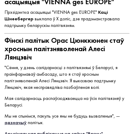
асацыяцыя "VIENNA ges EUROPE"
Прэзідэнтка асацыяцыі "VIENNA ges EUROPE"
Каці
Шнеебергер
выклала ў X допіс, дзе прадэманстравала
падтрымку беларускім палітвязням.
Фінскі палітык Орас Цюнккюнен стаў
хросным палітзняволенай Алесі
Лянцэвіч
"Сёння, у дзень салідарнасці з палітвязнямі ў Беларусі, я
праінфармаваў амбасаду, што я стаў хросным
палітзняволенай Алесі Лянцэвіч. Я выказваю падтрымку
Лянцэвіч, якая несправядліва пазбаўленая волі.
Мая салідарнасць распаўсюджваецца на ўсіх палітвязняў у
Беларусі.
Мы не спынімся, пакуль усе яны не будуць вызваленыя", —
адзначыў
палітык.
Арыгінальная публікацыя на сайце "Вясны"