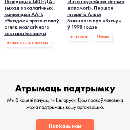
Ліквідацыя 140 НДА і
«Гэта надзейная сістэма
выхад з экалагiчных
дапамогі». Першае
канвенцый ААН:
інтэрв’ю Алеся
«Экадом» прэзентаваў
Бяляцкага пра «Вясну»
агляд экалагічнага
ў 1998 годзе
сектара Беларусі
#інтэрв'ю
#Вясна
#аналітычныя агляды
Атрымаць падтрымку
Мы б хацелі пачуць, як Беларускі Дом правоў чалавека
можа падтрымаць вашу арганізацыю.
Напісаць нам