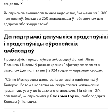
сацсетцы X.
Як адзначае знешнепалітычнае ведамства, "не менш за 1.360
палітвязняў, больш за 250 знаходзяцца ў небяспечным для
здароўя або жыцця стане".
Да падтрымкі далучыліся прадстаўнікі
і прадстаўніцы еўрапейскіх
амбасадаў
Прадстаўнікі і прадстаўніцы амбасадаў Эстоніі, Літвы,
Польшчы і Швецыі ў розных краінах "сфатаграфаваліся з
сімвалам Дня палітвязня ў 2024 годзе — чырвоным сэрцам.
"Сёння Міжнародны дзень салідарнасці з палітвязнямі ў
Беларусі. Разам з калегамі мы скарысталіся магчымасцю
прыцягнуць увагу да іх цяжкага становішча. На сёння 1374
палітвязні", — адзначыла ў Х
Катрын Годзін
, амбасадарка
Канады ў Польшчы.