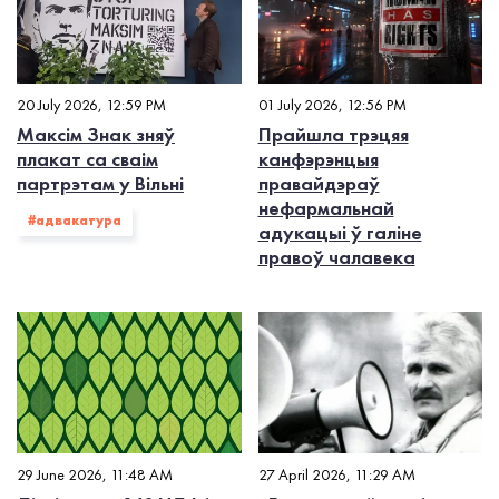
20 July 2026, 12:59 PM
01 July 2026, 12:56 PM
Максім Знак зняў
Прайшла трэцяя
плакат са сваім
канфэрэнцыя
партрэтам у Вільні
правайдэраў
нефармальнай
#адвакатура
адукацыі ў галіне
правоў чалавека
29 June 2026, 11:48 AM
27 April 2026, 11:29 AM