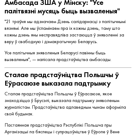
Амбасада ЗША у Мінску: "Усе
палітвязні мусяць быць вызваленыя"
"21 траўня мы адзначаем Дзень салідарнасці з палітычнымі
вязнямі. Але мы ўспамінаем пра іх кожны дзень, таму што
кожны дзень яны несправядліва застаюцца ў зняволенні за
веру ў свабодную і дэмакратычную Беларусь.
Усе палітычныя зняволеныя Беларусі павінны быць
вызваленыя", — напісала прадстаўніцтва амбасады.
Сталае прадстаўніцтва Польшчы ў
Еўрасаюзе выказала падтрымку
Сталае прадстаўніцтва Польшчы ў Еўрасаюзе, якое
знаходзіцца ў Брусэлі, выказала падтрымку зняволеным
журналістам. Прадстаўніцтва адпаведным чынам аформіла
свой будынак.
Пастаяннае прадстаўніцтва Рэспублікі Польшча пры
Арганізацыі па бяспецы і супрацоўніцтве ў Еўропе ў Вене