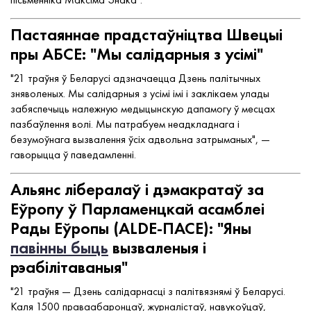
Пастаяннае прадстаўніцтва Швецыі
пры АБСЕ: "Мы салідарныя з усімі"
"21 траўня ў Беларусі адзначаецца Дзень палітычных
зняволеных. Мы салідарныя з усімі імі і заклікаем улады
забяспечыць належную медыцынскую дапамогу ў месцах
пазбаўлення волі. Мы патрабуем неадкладнага і
безумоўнага вызвалення ўсіх адвольна затрыманых", —
гаворыцца ў паведамленні.
Альянс лібералаў і дэмакратаў за
Еўропу ў Парламенцкай асамблеі
Рады Еўропы (ALDE-ПАСЕ): "Яны
павінны быць
вызваленыя і
рэабілітаваныя"
"21 траўня — Дзень салідарнасці з палітвязнямі ў Беларусі.
Каля 1500 праваабаронцаў, журналістаў, навукоўцаў,