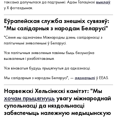
таксама далучылася да падтрымкі. Адам Галацінскі
выклаў
у Х фотаздымак.
Еўрапейская служба знешніх сувязяў:
"Мы салідарныя з народам Беларусі"
"Сёння мы адзначаем Міжнародны дзень салідарнасці з
палітычнымі зняволенымі ў Беларусі.
Усе палітычныя зняволеныя павінны быць безумоўна
вызваленыя і рэабілітаваныя.
Усе вінаватыя будуць прыцягнутыя да адказнасці.
Мы салідарныя з народам Беларусі", —
адзначылі
ў EEAS.
Нарвежскі Хельсінкскі камітэт: "Мы
хочам прыцягнуць
увагу міжнароднай
супольнасці да няздольнасці
забяспечыць належную медыцынскую