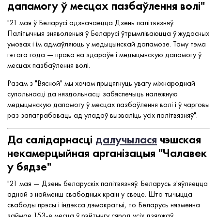
дапамогу ў месцах пазбаўлення волі"
"21 мая ў Беларусі адзначаецца Дзень палітвязняў.
Палітычныя зняволеныя ў Беларусі ўтрымліваюцца ў жудасных
умовах і ім адмаўляюць у медыцынскай дапамозе. Таму тэма
гэтага года — права на здароўе і медыцынскую дапамогу ў
месцах пазбаўлення волі.
Разам з "Вясной" мы хочам прыцягнуць увагу міжнароднай
супольнасці да няздольнасці забяспечыць належную
медыцынскую дапамогу ў месцах пазбаўлення волі і ў чарговы
раз запатрабаваць ад уладаў вызваліць усіх палітвязняў".
Да салідарнасці
далучылася
чэшская
некамерцыйная арганізацыя "Чалавек
у бядзе"
"21 мая — Дзень беларускіх палітвязняў. Беларусь з'яўляецца
адной з найменш свабодных краін у свеце. Што тычыцца
свабоды прэсы і індэкса дэмакратыі, то Беларусь нязменна
займае 153-е месца ў рэйтынгу сярод усіх дзяржаў.