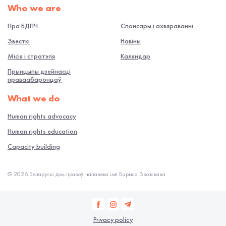
Who we are
Пра БДПЧ
Спонсары і ахвяраванні
Звесткі
Навiны
Місія і стратэгія
Каляндар
Прынцыпы дзейнасці
праваабаронцаў
What we do
Human rights advocacy
Human rights education
Capacity building
© 2026 Беларускі дом правоў чалавека імя Барыса Звозскава
Privacy policy