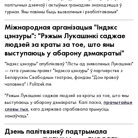
палітычных дзеячаў і актыўных грамадзян знаходзяцца ў
турмах. Яны павінны быць вызваленыя і рэабілітаваныя".
Міжнародная арганізацыя "Індэкс
цэнзуры": "Рэжым Лукашэнкі саджае
людзей за краты за тое, што яны
выступаюць у абарону дэмакратыі"
"Індэкс цэнзуры" апублікаваў "Лісты ад зняволеных Лукашэнкі"
— гэта сумесны праект "Індэкса цэнзуры" ў партнёрстве з
Беларускім Свабодным тэатрам, фондам "Дом правоў
чалавека" і Politzek.me.
"Рэжым Лукашэнкі саджае людзей за краты за тое, што яны
выступаюць у абарону дэмакратыі. Калі ласка,
прачытайце
словы тых
, каго дзяржава спрабавала прымусіць
замаўчаць".
Дзень палітвязняў падтрымала