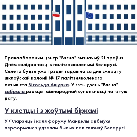
Праваабарончы цэнтр "Вясна" вызначыў 21 траўня
Днём салідарнасці з палітзняволенымі Беларусі.
Сёлета будзе ўжо трэцяя гадавіна са дня смерці ў
шклоўскай калоніі № 17 палітзняволенага
актывіста
Вітольда Ашурка
. У гэты дзень "Вясна"
сабрала
рэакцыі міжнароднай супольнасці на гэтую
дату.
У клетцы і з жоўтымі біркамі
У Фларэнцыі каля форуму Мандэлы адбыўся
перформанс з удзелам былых палітвязняў Беларусі.