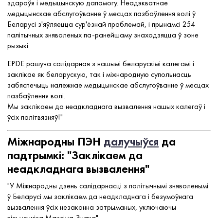
здароўя і медыцынскую дапамогу. Неадэкватнае
медыцынскае абслугоўванне ў месцах пазбаўлення волі ў
Беларусі з'яўляецца сур'ёзнай праблемай, і прынамсі 254
палітычных зняволеных па-ранейшаму знаходзяцца ў зоне
рызыкі.
EPDE рашуча салідарная з нашымі беларускімі калегамі і
заклікае як беларускую, так і міжнародную супольнасць
забяспечыць належнае медыцынскае абслугоўванне ў месцах
пазбаўлення волі.
Мы заклікаем да неадкладнага вызвалення нашых калегаў і
ўсіх палітвязняў!"
Міжнародны ПЭН
далучыўся
да
падтрымкі: "Заклікаем да
неадкладнага вызвалення"
"У Міжнародны дзень салідарнасці з палітычнымі зняволенымі
ў Беларусі мы заклікаем да неадкладнага і безумоўнага
вызвалення ўсіх незаконна затрыманых, уключаючы
пісьменніка Максіма Знака".