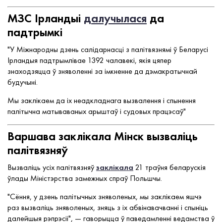
МЗС Ірландыі
далучылася
да
падтрымкі
"У Міжнародны дзень салідарнасці з палітвязнямі ў Беларусі
Ірландыя падтрымлівае 1392 чалавекі, якія цяпер
знаходзяцца ў зняволенні за імкненне да дэмакратычнай
будучыні.
Мы заклікаем да іх неадкладнага вызвалення і спынення
палітычна матываваных арыштаў і судовых працэсаў"
Варшава заклікала Мінск вызваліць
палітвязняў
Вызваліць усіх палітвязняў
заклікала
21 траўня беларускія
ўлады Міністэрства замежных спраў Польшчы.
"Сёння, у дзень палітычных зняволеных, мы заклікаем яшчэ
раз вызваліць зняволеных, зняць з іх абвінавачванні і спыніць
далейшыя рэпрэсіі", — гаворыцца ў паведамленні ведамства ў