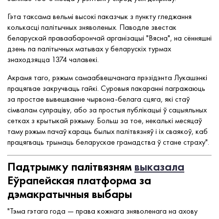
Гэта таксама вельмі высокі паказчык з пункту гледжання
колькасці палітычных зняволеных. Паводле звестак
беларускай праваабарончай арганізацыі "Вясна", на сённяшні
дзень па палітычных матывах у беларускіх турмах
знаходзяцца 1374 чалавекі.
Акрамя таго, рэжым самаабвешчанага прэзідэнта Лукашэнкі
працягвае закручваць гайкі. Суровыя пакаранні пагражаюць
за простае вывешванне чырвона-белага сцяга, які стаў
сімвалам супраціву, або за простыя публікацыі ў сацыяльных
сетках з крытыкай рэжыму. Больш за тое, некалькі месяцаў
таму рэжым пачаў караць былых палітвязняў і іх сваякоў, каб
працягваць трымаць беларускае грамадства ў стане страху".
Падтрымку палітвязням
выказала
Еўрапейская платформа за
дэмакратычныя выбары
"Тэма гэтага года — права кожнага зняволенага на ахову