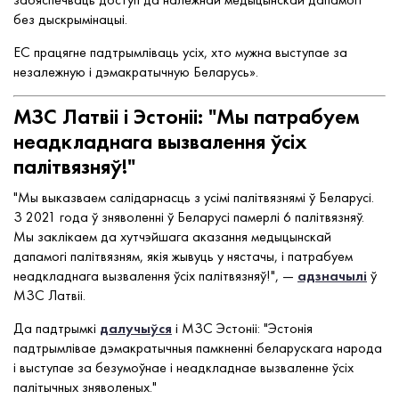
без дыскрымінацыі.
ЕС працягне падтрымліваць усіх, хто мужна выступае за
незалежную і дэмакратычную Беларусь».
МЗC Латвіі і Эстоніі: "Мы патрабуем
неадкладнага вызвалення ўсіх
палітвязняў!"
"Мы выказваем салідарнасць з усімі палітвязнямі ў Беларусі.
З 2021 года ў зняволенні ў Беларусі памерлі 6 палітвязняў.
Мы заклікаем да хутчэйшага аказання медыцынскай
дапамогі палітвязням, якія жывуць у нястачы, і патрабуем
неадкладнага вызвалення ўсіх палітвязняў!", —
адзначылі
ў
МЗС Латвіі.
Да падтрымкі
далучыўся
і МЗС Эстоніі: "Эстонія
падтрымлівае дэмакратычныя памкненні беларускага народа
і выступае за безумоўнае і неадкладнае вызваленне ўсіх
палітычных зняволеных."