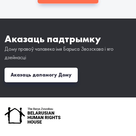
Аказаць падтрымку
Дому правоў чалавека імя Барыса Звозскава і яго
дзейнасці
Аказаць дапамогу Дому