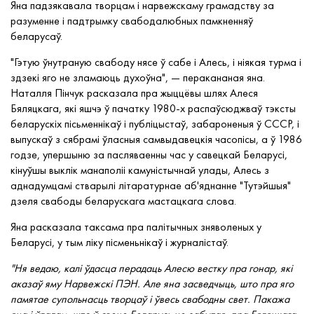
Яна падзякавала творцам і нарвежскаму грамадству за
разуменне і падтрымку свабодалюбных памкненняў
беларусаў.
"Гэтую ўнутраную свабоду нясе ў сабе і Алесь, і ніякая турма і
здзекі яго не зламаюць духоўна", — перакананая яна.
Наталля Пінчук расказала пра жыццёвы шлях Алеся
Бяляцкага, які яшчэ ў пачатку 1980-х распаўсюджваў тэксты
беларускіх пісьменнікаў і публіцыстаў, забароненыя ў СССР, і
выпускаў з сябрамі ўласныя самвыдавецкія часопісы, а ў 1986
годзе, упершыню за пасляваенны час у савецкай Беларусі,
кінуўшы выклік манаполіі камуністычнай улады, Алесь з
аднадумцамі стварылі літаратурнае аб'яднанне "Тутэйшыя"
дзеля свабоды беларускага мастацкага слова.
Яна расказала таксама пра палітычных зняволеных у
Беларусі, у тым ліку пісменьнікаў і журналістаў.
"Ня ведаю, калі ўдасца перадаць Алесю вестку пра гонар, які
аказаў яму Нарвежскі ПЭН. Але яна засведчыць, што пра яго
памятае супольнасць творцаў і ўвесь свабодны свет. Пакажа