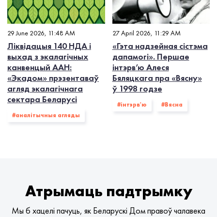
29 June 2026, 11:48 AM
27 April 2026, 11:29 AM
Ліквідацыя 140 НДА і
«Гэта надзейная сістэма
выхад з экалагiчных
дапамогі». Першае
канвенцый ААН:
інтэрв’ю Алеся
«Экадом» прэзентаваў
Бяляцкага пра «Вясну»
агляд экалагічнага
ў 1998 годзе
сектара Беларусі
#інтэрв'ю
#Вясна
#аналітычныя агляды
Атрымаць падтрымку
Мы б хацелі пачуць, як Беларускі Дом правоў чалавека