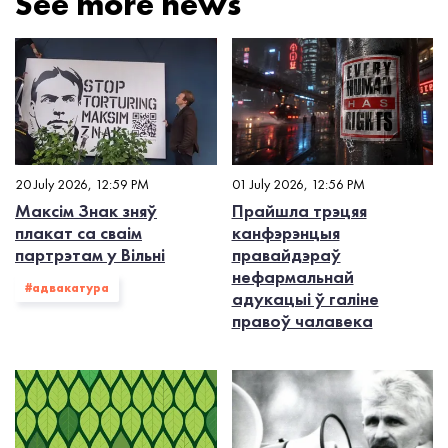
See more news
20 July 2026, 12:59 PM
01 July 2026, 12:56 PM
Максім Знак зняў
Прайшла трэцяя
плакат са сваім
канфэрэнцыя
партрэтам у Вільні
правайдэраў
нефармальнай
#адвакатура
адукацыі ў галіне
правоў чалавека