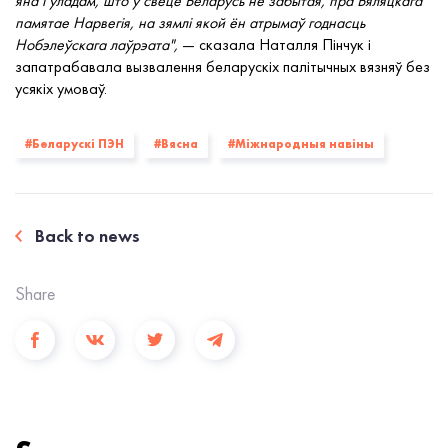
яна і ўладам, што ў свеце Беларусь не забытая, пра Бяляцкага
памятае Нарвегія, на зямлі якой ён атрымаў годнасць
Нобэлеўскага лаўрэата",
— сказала Наталля Пінчук і
запатрабавала вызвалення беларускіх палітычных вязняў без
усякіх умоваў.
#Беларускі ПЭН
#Вясна
#Міжнародныя навіны
Back to news
Share