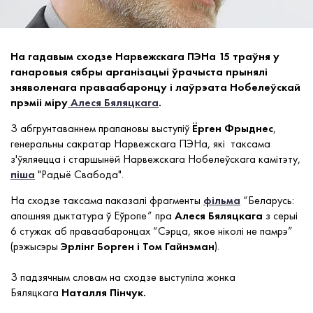
На гадавым сходзе Нарвежскага ПЭНа
15 траўня у
ганаровыя
сябры
арганізацыі ўрачыста
прынялі
зняволенага
праваабаронцу і лаўрэата Нобелеўскай
прэміі міру
Алеся Бяляцкага
.
З абгрунтаваннем прапановы выступіў
Ёрген Фрыднес
,
генеральны сакратар Нарвежскага ПЭНа, які таксама
з'ўяляецца і старшынёй Нарвежскага Нобелеўскага камітэту,
піша
"Радыё Свабода".
На сходзе таксама паказалі фрагменты
фільма
“Беларусь:
апошняя дыктатура ў Еўропе” пра
Алеся Бяляцкага
з серыі
6 стужак аб праваабаронцах “Сэрца, якое ніколі не памрэ”
(рэжысэры
Эрлінг Борген і Том Гайнэман
).
З падзячным словам на сходзе выступіла жонка
Бяляцкага
Наталля Пінчук.