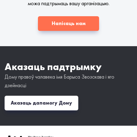
можа падтрымаць вашу арганізацыю.
Напісаць нам
Аказаць падтрымку
Дому правоў чалавека імя Барыса Звозскава і яго
дзейнасці
Аказаць дапамогу Дому