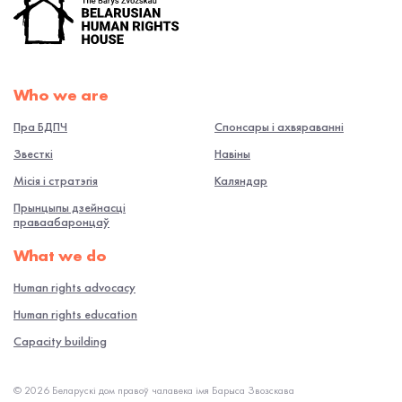
Who we are
Пра БДПЧ
Спонсары і ахвяраванні
Звесткі
Навiны
Місія і стратэгія
Каляндар
Прынцыпы дзейнасці
праваабаронцаў
What we do
Human rights advocacy
Human rights education
Capacity building
© 2026 Беларускі дом правоў чалавека імя Барыса Звозскава