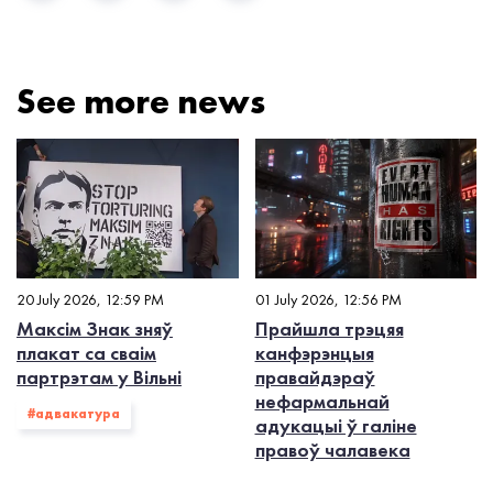
See more news
20 July 2026, 12:59 PM
01 July 2026, 12:56 PM
Максім Знак зняў
Прайшла трэцяя
плакат са сваім
канфэрэнцыя
партрэтам у Вільні
правайдэраў
нефармальнай
#адвакатура
адукацыі ў галіне
правоў чалавека