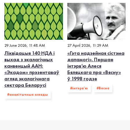
29 June 2026, 11:48 AM
27 April 2026, 11:29 AM
Ліквідацыя 140 НДА і
«Гэта надзейная сістэма
выхад з экалагiчных
дапамогі». Першае
канвенцый ААН:
інтэрв’ю Алеся
«Экадом» прэзентаваў
Бяляцкага пра «Вясну»
агляд экалагічнага
ў 1998 годзе
сектара Беларусі
#інтэрв'ю
#Вясна
#аналітычныя агляды