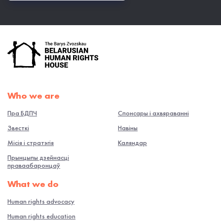
Who we are
Пра БДПЧ
Спонсары і ахвяраванні
Звесткі
Навiны
Місія і стратэгія
Каляндар
Прынцыпы дзейнасці
праваабаронцаў
What we do
Human rights advocacy
Human rights education