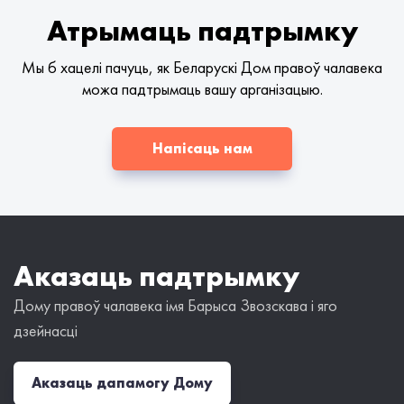
Атрымаць падтрымку
Мы б хацелі пачуць, як Беларускі Дом правоў чалавека
можа падтрымаць вашу арганізацыю.
Напісаць нам
Аказаць падтрымку
Дому правоў чалавека імя Барыса Звозскава і яго
дзейнасці
Аказаць дапамогу Дому