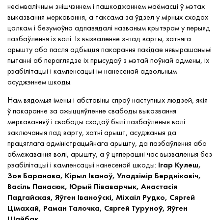
несімвалічным знішчэннем і пашкоджаннем маёмасці ў мэтах
выказвання меркавання, а таксама за ўдзел у мірных сходах
цалкам і безумоўна адпавядалі названым крытэрам у перыяд
пазбаўлення іх волі. Іх вызваленне з-пад варты, хатняга
арышту або пасля адбыцця пакарання пакідае нявырашанымі
пытанні аб пераглядзе іх прысудаў з мэтай поўнай адмены, іх
рэабілітацыі і кампенсацыі ім нанесенай адвольным
асуджэннем шкоды.
Нам вядомыя імёны і абставіны спраў наступных людзей, якія
ў пакаранне за ажыццяўленне свабоды выказвання
меркаванняў і свабоды сходаў былі пазбаўленыя волі:
заключаныя пад варту, хатні арышт, асуджаныя да
працяглага адміністрацыйнага арышту, да пазбаўлення або
абмежавання волі, арышту, а ў цяперашні час вызваленыя без
рэабілітацыі і кампенсацыі нанесенай шкоды:
Ігар
Кулеш,
Зоя Баранава, Кірыл Іваноў, Уладзімір Бердніковіч,
Васіль Панасюк, Юрый Піваварчык, Анастасія
Падгайская, Яўген Іваноўскі, Міхаіл Рудко, Сяргей
Цімахай, Раман Талочка, Сяргей Туруноў, Яўген
Шайбак.