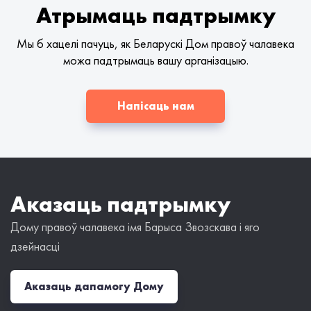
Атрымаць падтрымку
Мы б хацелі пачуць, як Беларускі Дом правоў чалавека
можа падтрымаць вашу арганізацыю.
Напісаць нам
Аказаць падтрымку
Дому правоў чалавека імя Барыса Звозскава і яго
дзейнасці
Аказаць дапамогу Дому