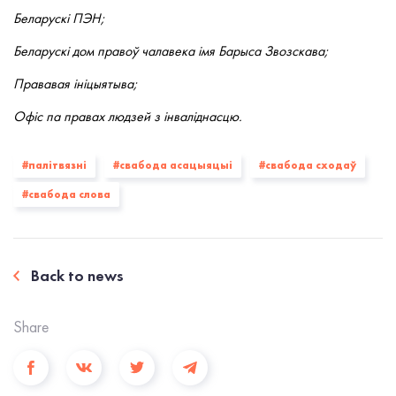
Беларускі ПЭН;
Беларускі дом правоў чалавека імя Барыса Звозскава;
Прававая ініцыятыва;
Офіс па правах людзей з інваліднасцю.
#палiтвязнi
#свабода асацыяцыі
#свабода сходаў
#свабода слова
Back to news
Share