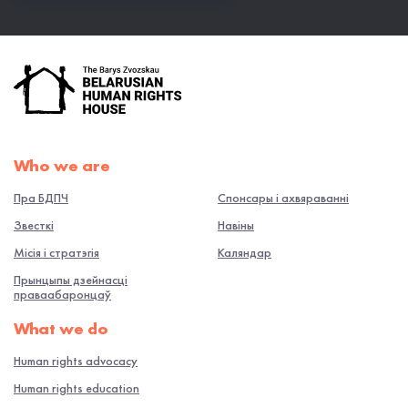
Who we are
Пра БДПЧ
Спонсары і ахвяраванні
Звесткі
Навiны
Місія і стратэгія
Каляндар
Прынцыпы дзейнасці
праваабаронцаў
What we do
Human rights advocacy
Human rights education