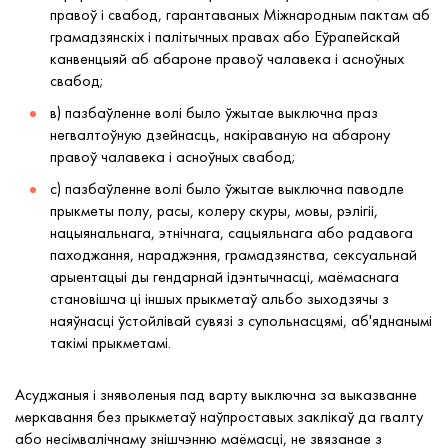
правоў і свабод, гарантаваных Міжнародным пактам аб
грамадзянскіх і палітычных правах або Еўрапейскай
канвенцыяй аб абароне правоў чалавека і асноўных
свабод;
в) пазбаўленне волі было ўжытае выключна праз
негвалтоўную дзейнасць, накіраваную на абарону
правоў чалавека і асноўных свабод;
с) пазбаўленне волі было ўжытае выключна паводле
прыкметы полу, расы, колеру скуры, мовы, рэлігіі,
нацыянальнага, этнічнага, сацыяльнага або радавога
паходжання, нараджэння, грамадзянства, сексуальнай
арыентацыі ды гендарнай ідэнтычнасці, маёмаснага
становішча ці іншых прыкметаў альбо зыходзячы з
наяўнасці ўстойлівай сувязі з супольнасцямі, аб'яднанымі
такімі прыкметамі.
Асуджаныя і зняволеныя пад варту выключна за выказванне
меркавання без прыкметаў наўпроставых заклікаў да гвалту
або несімвалічнаму знішчэнню маёмасці, не звязанае з