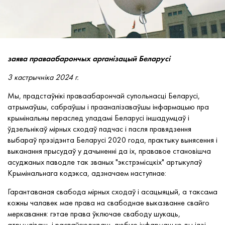
заява праваабарончых арганізацый Беларусі
3 кастрычніка 2024 г.
Мы, прадстаўнікі праваабарончай супольнасці Беларусі,
атрымаўшы, сабраўшы і прааналізаваўшы інфармацыю пра
крымінальны пераслед уладамі Беларусі іншадумцаў і
ўдзельнікаў мірных сходаў падчас і пасля правядзення
выбараў прэзідэнта Беларусі 2020 года, практыку вынясення і
выканання прысудаў у дачыненні да іх, прававое становішча
асуджаных паводле так званых "экстрэмісцкіх" артыкулаў
Крымінальнага кодэкса, адзначаем наступнае:
Гарантаваная свабода мірных сходаў і асацыяцый, а таксама
кожны чалавек мае права на свабоднае выказванне свайго
меркавання: гэтае права ўключае свабоду шукаць,
атрымліваць і распаўсюджваць любую інфармацыю ды ідэі,