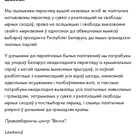
Мы ацэньваем пераслед вышэй названых асоб як палітычна
матываваны пераслед у сувязі з рэалізацыяй імі свабоды
мірных сходаў, права на асацыяцыю і свабоды выказвання
свайго меркавання ў адносінах да абвешчаных вынікаў
выбараў прэзідэнта Рэспублікі Беларусь ды іншых грамадска-
значных падзей.
У дачыненні да пералічаных былых палітвязняў мы патрабуем
ад уладаў Беларусі неадкладнага перагляду іх крымінальных
спраў з мэтай адмены вынесеных прысудаў, іх поўнай
рэабілітацыі з кампенсацыяй усіх відаў шкоды, нанесенай
адвольным асуджэннем і пазбаўленнем волі, а таксама
патрабуем неадкладна вызваліць усіх палітычных зняволеных
і грамадзян, затрыманых у сувязі з рэалізацыяй свабоды
мірных сходаў у поствыбарчы перыяд, і спыніць палітычныя
рэпрэсіі ў дачыненні да грамадзян краіны.
Праваабарончы цэнтр "Вясна";
Lawtrend;