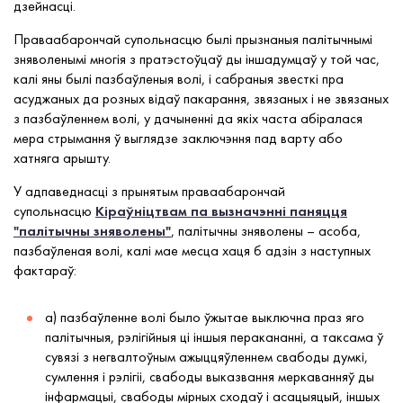
дзейнасці.
Праваабарончай супольнасцю былі прызнаныя палітычнымі
зняволенымі многія з пратэстоўцаў ды іншадумцаў у той час,
калі яны былі пазбаўленыя волі, і сабраныя звесткі пра
асуджаных да розных відаў пакарання, звязаных і не звязаных
з пазбаўленнем волі, у дачыненні да якіх часта абіралася
мера стрымання ў выглядзе заключэння пад варту або
хатняга арышту.
У адпаведнасці з прынятым праваабарончай
супольнасцю
Кіраўніцтвам па вызначэнні паняцця
"палітычны зняволены"
, палітычны зняволены – асоба,
пазбаўленая волі, калі мае месца хаця б адзін з наступных
фактараў:
a) пазбаўленне волі было ўжытае выключна праз яго
палітычныя, рэлігійныя ці іншыя перакананні, а таксама ў
сувязі з негвалтоўным ажыццяўленнем свабоды думкі,
сумлення і рэлігіі, свабоды выказвання меркаванняў ды
інфармацыі, свабоды мірных сходаў і асацыяцый, іншых