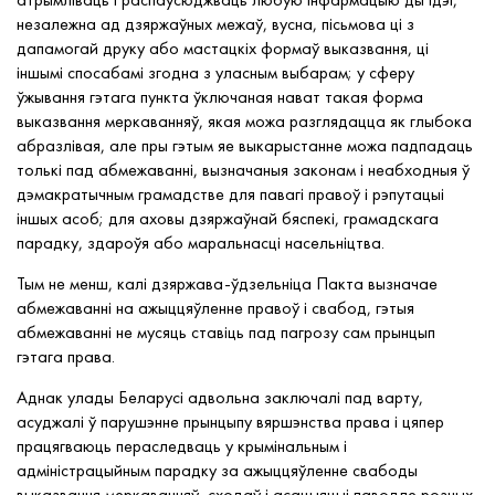
незалежна ад дзяржаўных межаў, вусна, пісьмова ці з
дапамогай друку або мастацкіх формаў выказвання, ці
іншымі спосабамі згодна з уласным выбарам; у сферу
ўжывання гэтага пункта ўключаная нават такая форма
выказвання меркаванняў, якая можа разглядацца як глыбока
абразлівая, але пры гэтым яе выкарыстанне можа падпадаць
толькі пад абмежаванні, вызначаныя законам і неабходныя ў
дэмакратычным грамадстве для павагі правоў і рэпутацыі
іншых асоб; для аховы дзяржаўнай бяспекі, грамадскага
парадку, здароўя або маральнасці насельніцтва.
Тым не менш, калі дзяржава-ўдзельніца Пакта вызначае
абмежаванні на ажыццяўленне правоў і свабод, гэтыя
абмежаванні не мусяць ставіць пад пагрозу сам прынцып
гэтага права.
Аднак улады Беларусі адвольна заключалі пад варту,
асуджалі ў парушэнне прынцыпу вяршэнства права і цяпер
працягваюць пераследваць у крымінальным і
адміністрацыйным парадку за ажыццяўленне свабоды
выказвання меркаванняў, сходаў і асацыяцыі паводле розных