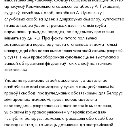
артыкулаў Крымінальнага кодэкса: за абразу А. Лукашэнкі,
суддзяў, службовых асоб, паклёп на А. Лукашэнку і
службовых асоб; за здзек з дзяржаўных сімвалаў, хуліганства
і вандалізм, за ўдзел у групавых дзеяннях, якія груба
парушаюць грамадскі парадак, за падтрымку пратэсных
ініцыятываў ды інш. Пра факты гэтага палітычна
матываванага пераследу часта становіцца вядома толькі
напярэдадні або пасля вызвалення чарговай ахвяры рэпрэсій,
у сувязі з чым праваабарончая супольнасць не выступала з
заявай аб прызнанні фігурантаў такіх спраў палітычнымі
зняволенымі.
Улады не прызнаюць сваёй адказнасці за адвольнае
пазбаўленне волі грамадзян у сувязі з ажыццяўленнем імі
правоў і свабод, прадугледжаных абавязковымі для Беларусі
міжнароднымі дамовамі, працягваюць адвольна
пераследваць рэпрэсаваных нават пасля іх вызвалення,
уціскаючы іх у правах унясеннем у пералік грамадзян
Рэспублікі Беларусь, замежных грамадзян або асоб без
грамадзянства, што маюць дачыненне да экстрэмісцкай