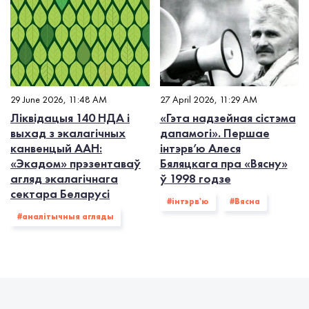
29 June 2026, 11:48 AM
27 April 2026, 11:29 AM
Ліквідацыя 140 НДА і
«Гэта надзейная сістэма
выхад з экалагiчных
дапамогі». Першае
канвенцый ААН:
інтэрв’ю Алеся
«Экадом» прэзентаваў
Бяляцкага пра «Вясну»
агляд экалагічнага
ў 1998 годзе
сектара Беларусі
#інтэрв'ю
#Вясна
#аналітычныя агляды