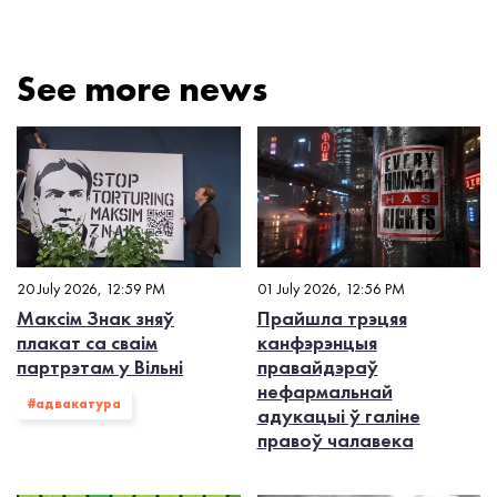
See more news
20 July 2026, 12:59 PM
01 July 2026, 12:56 PM
Максім Знак зняў
Прайшла трэцяя
плакат са сваім
канфэрэнцыя
партрэтам у Вільні
правайдэраў
нефармальнай
#адвакатура
адукацыі ў галіне
правоў чалавека