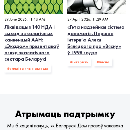
29 June 2026, 11:48 AM
27 April 2026, 11:29 AM
Ліквідацыя 140 НДА і
«Гэта надзейная сістэма
выхад з экалагiчных
дапамогі». Першае
канвенцый ААН:
інтэрв’ю Алеся
«Экадом» прэзентаваў
Бяляцкага пра «Вясну»
агляд экалагічнага
ў 1998 годзе
сектара Беларусі
#інтэрв'ю
#Вясна
#аналітычныя агляды
Атрымаць падтрымку
Мы б хацелі пачуць, як Беларускі Дом правоў чалавека