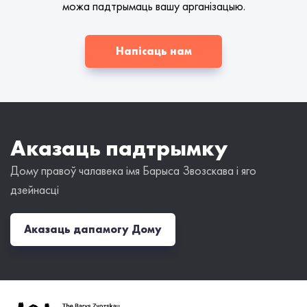
можа падтрымаць вашу арганізацыю.
Напісаць нам
Аказаць падтрымку
Дому правоў чалавека імя Барыса Звозскава і яго
дзейнасці
Аказаць дапамогу Дому