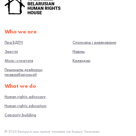
Who we are
Пра БДПЧ
Спонсары і ахвяраванні
Звесткі
Навiны
Місія і стратэгія
Каляндар
Прынцыпы дзейнасці
праваабаронцаў
What we do
Human rights advocacy
Human rights education
Capacity building
© 2026 Беларускі дом правоў чалавека імя Барыса Звозскава