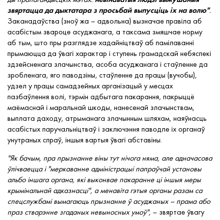
звяртацца да дыктатара з просьбай выпусціць іх на волю"
.
Заканадаўства (зноў жа – адвольна) вызначае правіла аб
асабістым звароце асуджанага, а таксама змяшчае норму
аб тым, што пры разглядзе хадайніцтваў аб памілаванні
прымаюцца да ўвагі характар і ступень грамадскай небяспекі
здзейсненага злачынства, асоба асуджанага і стаўленне да
зробленага, яго паводзіны, стаўленне да працы (вучобы),
удзел у працы самадзейных арганізацый у месцах
пазбаўлення волі, тэрмін адбытага пакарання, пакрыццё
маёмаснай і маральнай шкоды, нанесенай злачынствам,
выплата даходу, атрыманага злачынным шляхам, наяўнасць
асабістых паручальніцтваў і заключэння паводле іх органаў
унутраных спраў, іншыя вартыя ўвагі абставіны.
"Як бачым, пра прызнанне віны тут нічога няма, але адначасова
ўлічваецца і "меркаванне адміністрацыі папраўчай установы
альбо іншага органа, які выконвае пакаранне ці іншыя меры
крымінальнай адказнасці", а менавіта гэтыя органы разам са
спецслужбамі вымагаюць прызнанне ў асуджаных – прама або
праз стварэнне згаданых невыносных умоў",
– звяртае ўвагу