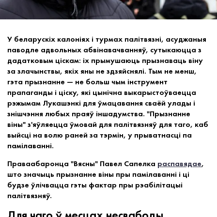
У беларускіх калоніях і турмах палітвязні, асуджаныя
паводле адвольных абвінавачванняў, сутыкаюцца з
дадатковым ціскам: іх прымушаюць прызнаваць віну
за злачынствы, якіх яны не здзяйснялі. Тым не менш,
гэта прызнанне — не больш чым інструмент
прапаганды і ціску, які цынічна выкарыстоўваецца
рэжымам Лукашэнкі для ўмацавання сваёй улады і
знішчэння любых праяў іншадумства. "Прызнанне
віны" з'яўляецца ўмовай для палітвязняў для таго, каб
выйсці на волю раней за тэрмін, у прыватнасці па
памілаванні.
Праваабаронца "Вясны" Павел Сапелка
распавядае
,
што значыць прызнанне віны пры памілаванні і ці
будзе ўлічвацца гэты фактар пры рэабілітацыі
палітвязняў.
Для чаго ў месцах несвабоды