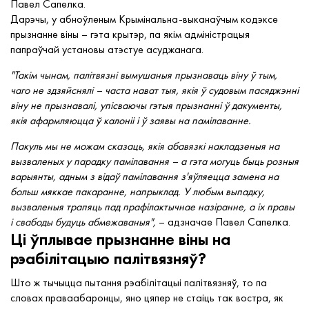
Павел Сапелка.
Дарэчы, у абноўленым Крымінальна-выканаўчым кодэксе
прызнанне віны – гэта крытэр, па якім адміністрацыя
папраўчай установы атэстуе асуджанага.
"Такім чынам, палітвязні вымушаныя прызнаваць віну ў тым,
чаго не здзяйснялі – часта нават тыя, якія ў судовым пасяджэнні
віну не прызнавалі, упісваючы гэтыя прызнанні ў дакументы,
якія афармляюцца ў калоніі і ў заявы на памілаванне.
Пакуль мы не можам сказаць, якія абавязкі накладзеныя на
вызваленых у парадку памілавання – а гэта могуць быць розныя
варыянты, адным з відаў памілавання з'яўляецца замена на
больш мяккае пакаранне, напрыклад. У любым выпадку,
вызваленыя трапяць пад прафілактычнае назіранне, а іх правы
і свабоды будуць абмежаваныя",
– адзначае Павел Сапелка.
Ці ўплывае прызнанне віны на
рэабілітацыю палітвязняў?
Што ж тычыцца пытання рэабілітацыі палітвязняў, то па
словах праваабаронцы, яно цяпер не стаіць так востра, як