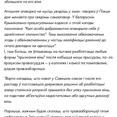
збольшага па яго віне.
Апошняя агаворка не мусіць уводзіць у зман: гаворка ў Пакце
ідзе менавіта пра свядомы самаагавор. У беларускім
Крымінальна-працэсуальным кодэксе з гэтай нагоды
пазначана: "Калі асоба добраахвотна агаварыла сябе ў
здзяйсненні злачынства". Таму выказванне абвінавачаным
згоды з абвінавачваннем у частцы кваліфікацыі дзеянняў да
гэтага дакладна не адносіцца".
І, тым больш, не ўплываюць на пытанні рэабілітацыі любыя
формы "прызнання віны" пасля набыцця моцы прысудам, па-за
працэсам правасуддзя – у калоніях і камісіі па памілаванні,
дадае праваабаронца.
"Варта нагадаць, што нават у Савецкім саюзе і пасля яго
распаду ў постсавецкіх дзяржавах рашэнні аб рэабілітацыі
ахвяр сталінскіх рэпрэсій прымаліся без уліку прызнання віны,
на падставе аб'ектыўна недастатковых або адсутных доказаў
віны.
Нарэшце, важным будзе сказаць, што праваабаронцаў гэтыя
зафіксаваныя "прызнанні" цікавяць толькі ў адной якасці: у