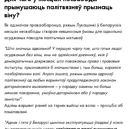
прымушаюць палітвязняў прызнаць
віну?
Як адзначае праваабаронца, рэжым Лукашэнкі ў беларускіх
месцах несвабоды стварае невыносныя ўмовы для адвольна
асуджаных паводле палітычных матываў.
"Што значыць адвольна? У першую чаргу тое, што гэтыя людзі
асуджаныя без віны, яны не здзяйснялі дзеянняў, якія ў
дэмакратычных дзяржавах, што паважаюць права і прававыя
інстытуты, прызнаваліся б злачынствамі і, тым больш, караліся
пазбаўленнем волі. Апроч іншага, рэжым цалкам адрэзаў
палітвязняў ад любых варыянтаў прадугледжанага законам
датэрміновага вызвалення – у парадку замены на больш
мяккае пакаранне, умоўна-датэрмінова або ў парадку
амністыі".
Адзіны варыянт раней за тэрмін выйсці на волю – просьба аб
памілаванні.
"Аднак і гэта ў Беларусі цынічна эксплуатуецца ўладамі ў нізкіх
ды прапагандысцкіх мэтах:
невінаватыя людзі вымушаныя