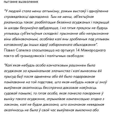
пытанне вызвалення:
"У людзей стала менш аптымізму, рэжым выстаяў і аднаўленне
справядлівасці адкладзена. Тым не менш, аб'ектыўная
рэальнасць такая: рэабілітацыя бязвінна асуджаных і пакрыццё
ім шкоды безумоўна адбудзецца, і на гэтыя працэсы не будуць
уплываць суб'ектыўныя складнікі: прызнанне або непрызнанне
віны абвінавачанымі, асабліва калі яны зробленыя пад уплывам
катаванняў ды іншых відаў забароненага абыходжання".
Павел Сапелка спасылаецца на артыкул 14 Міжнароднага
пакта аб грамадзянскіх і палітычных свабодах:
"Калі якая-небудзь асоба канчатковым рашэннем была
асуджаная за крымінальнае злачынства і калі вынесены ёй
прысуд быў пасля адменены або ёй было падараванае
памілаванне на той падставе, што якая-небудзь новая ці зноў
выяўленая акалічнасць бясспрэчна даказвае наяўнасць
судовай памылкі, то гэтая асоба, якая панесла пакаранне ў
выніку такога асуджэння, атрымлівае кампенсацыю згодна з
законам, калі не будзе даказана, што азначанае невядомая
акалічнасць не была ў свой час выяўленая выключна або