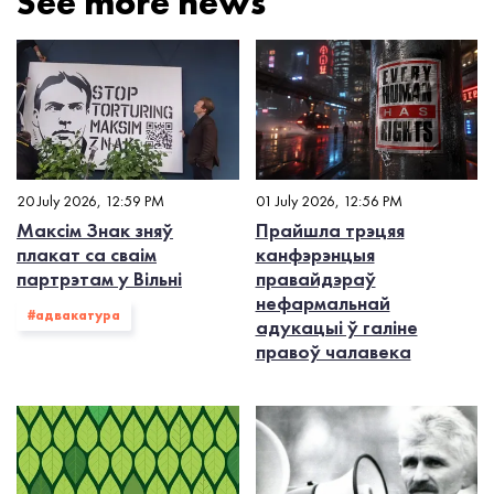
See more news
20 July 2026, 12:59 PM
01 July 2026, 12:56 PM
Максім Знак зняў
Прайшла трэцяя
плакат са сваім
канфэрэнцыя
партрэтам у Вільні
правайдэраў
нефармальнай
#адвакатура
адукацыі ў галіне
правоў чалавека