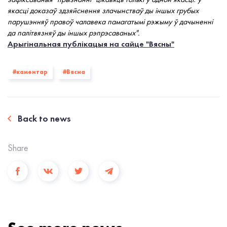
якасці доказаў здзяйснення злачынстваў ды іншых грубых
парушэнняў правоў чалавека памагатымі рэжыму ў дачыненні
да палітвязняў ды іншых рэпрэсаваных".
Арыгінальная публікацыя на сайце "Вясны"
#каментар
#Вясна
Back to news
Share