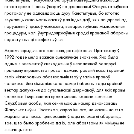
гэтага права. Планы ўладаў па дэнансацыі Факультатыўнага
пратаколу не адпавядаюць духу Канстытуцыі, бо істотна
звужаюць акно магчымасцяў для індывідаў, якія пацярпелі ад
парушэнняў правоў чалавека, выкарыстоўваць міжнародныя
працэдуры, калі ўнутрыдзяржаўныя сродкі прававой абароны
недаступныя ці неэфектыўныя.
Акрамя юрыдычнага значэння, ратыфікацыя Пратаколу ў
1992 годзе мела важнае сімвалічнае значэнне. Яна была
адным з элементаў сцвярджэння ў незалежнай Беларусі
прынцыпу вяршэнства права і дэманстрацыяй павагі краінай
сваіх міжнародных абавязальніцтваў у галіне правоў
чалавека. Яна сімвалізавала намер і абраны тады краінай
вектар далучэння да супольнасці дзяржаваў, для якіх правы
чалавека і вяршэнства права маюць важнае значэнне.
Службовыя асобы, якія сёння маюць намер дэнансаваць
Факультатыўны Пратакол, апроч іншага, не маюць на гэта
маральнага права: цяперашнія ўлады не змаглі абараніць
тое, што было зроблена да іх, але абавязаны як мінімум не
знішчаць гэта.