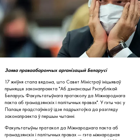
Заява праваабарончых арганізацый Беларусі
17 жніўня стала вядома, што Савет Міністраў ініцыяваў
прыняцце законапраекта "Аб дэнансацыі Рэспублікай
Беларусь Факультатыўнага пратаколу да Міжнароднага
пакта аб грамадзянскіх і палітычных правах". У гэты час у
Палаце прадстаўнікоў ідзе падрыхтоўка да разгляду
законапраекта ў першым чытанні.
Факультатыўны пратакол да Міжнароднага пакта аб
грамадзянскіх і палітычных правах — гэта міжнародная