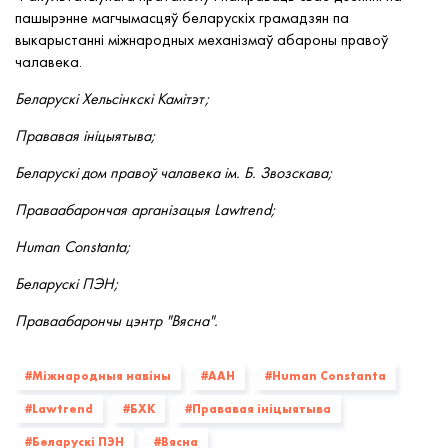
пашырэнне магчымасцяў беларускіх грамадзян па
выкарыстанні міжнародных механізмаў абароны правоў
чалавека.
Беларускі Хельсінкскі Камітэт;
Прававая ініцыятыва;
Беларускі дом правоў чалавека ім. Б. Звозскава;
Праваабарончая арганізацыя Lawtrend;
Human Constanta;
Беларускі ПЭН;
Праваабарончы цэнтр "Вясна".
#Міжнародныя навіны
#ААН
#Human Constanta
#Lawtrend
#БХК
#Прававая ініцыятыва
#Беларускі ПЭН
#Вясна