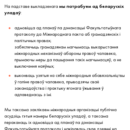
На падставе выкладзенага
мы патрабуем ад беларускіх
уладаў
:
адмовіцца ад планаў па дэнансацыі Факультатыўнага
пратаколу да Міжнароднага пакта аб грамадзянскіх і
палітычных правах;
забяспечыць грамадзянам магчымасць выкарыстання
міжнародных механізмаў абароны правоў чалавека,
прымаючы меры да пашырэння такіх магчымасцяў, а не
выключэння наяўных;
выконваць узятыя на сябе міжнародныя абавязальніцтвы
ў галіне правоў чалавека, прыводзячы сваё
заканадаўства і практыку ягонага ўжывання ў
адпаведнасць з імі.
Мы таксама заклікаем міжнародныя арганізацыі публічна
асудзіць гэтыя намеры беларускіх уладаў, а таксама
пераканаць іх адмовіцца ад планаў па дэнансацыі
Факультатыўнага пратаколу і накіраваць свае дзеянні на