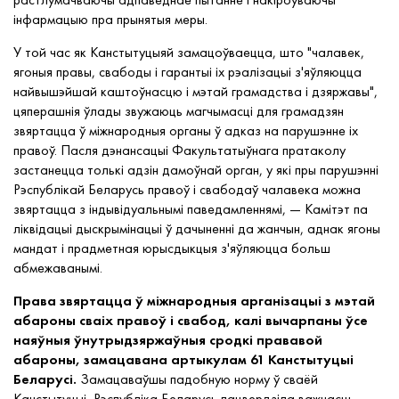
інфармацыю пра прынятыя меры.
У той час як Канстытуцыяй замацоўваецца, што "чалавек,
ягоныя правы, свабоды і гарантыі іх рэалізацыі з'яўляюцца
найвышэйшай каштоўнасцю і мэтай грамадства і дзяржавы",
цяперашнія ўлады звужаюць магчымасці для грамадзян
звяртацца ў міжнародныя органы ў адказ на парушэнне іх
правоў. Пасля дэнансацыі Факультатыўнага пратаколу
застанецца толькі адзін дамоўнай орган, у які пры парушэнні
Рэспублікай Беларусь правоў і свабодаў чалавека можна
звяртацца з індывідуальнымі паведамленнямі, — Камітэт па
ліквідацыі дыскрымінацыі ў дачыненні да жанчын, аднак ягоны
мандат і прадметная юрысдыкцыя з'яўляюцца больш
абмежаванымі.
Права звяртацца ў міжнародныя арганізацыі з мэтай
абароны сваіх правоў і свабод, калі вычарпаны ўсе
наяўныя ўнутрыдзяржаўныя сродкі прававой
абароны, замацавана артыкулам 61 Канстытуцыі
Беларусі.
Замацаваўшы падобную норму ў сваёй
Канстытуцыі, Рэспубліка Беларусь пацвердзіла важнасць