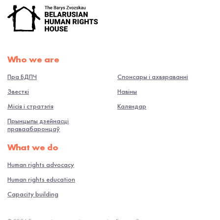
Who we are
Пра БДПЧ
Спонсары і ахвяраванні
Звесткі
Навiны
Місія і стратэгія
Каляндар
Прынцыпы дзейнасці
праваабаронцаў
What we do
Human rights advocacy
Human rights education
Capacity building