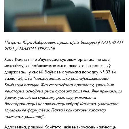
На фота: Юры Амбразевіч, прадстаўнік Беларусі ў ААН,
© AFP
2021 / MARTIAL TREZZINI
Хоць Камітэт і не з'яўляецца судовым органам і не мае
механізму, які забяспечвае выкананне ягоных рашэнняў
дзяржавамі, у сваёй Заўвазе агульнага парадку № 33 ён
зазначаў, што "
меркаванням, што распаўсюджваюцца
Камітэтам паводле Факультатыўнага пратаколу, уласцівыя
некаторыя асноўныя рысы судовага рашэння. Яны прымаюцца
ў духу, уласцівым судоваму разгляду, уключаючы
бесстароннасць і незалежнасць сябраў Камітэта, узважанае
тлумачэнне фармулёвак Пакта і канчатковы характар
прыманых рашэнняў
".
Адпаведна, рашэнні Камітэта, якія вызначаюць наяўнасць