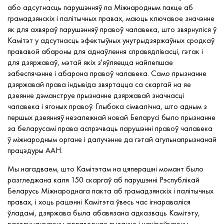
або адсутнасць парушэнняў па Міжнародным пакце аб
грамадзянскіх і палітычных правах, маюць ключавое значэнне
як для ахвяраў парушэнняў правоў чалавека, што звярнуліся ў
Камітэт у адсутнасць эфектыўных унутрыдзяржаўных сродкаў
прававой абароны для аднаўлення справядлівасці, гэтак і
для дзяржаваў, мэтай якіх з'яўляецца найлепшае
забеспячэнне і абарона правоў чалавека. Само прызнанне
дзяржавай права індывіда звяртацца са скаргай на яе
дзеянне дэманструе прызнанне дзяржавай значнасці
чалавека і ягоных правоў. Глыбока сімвалічна, што адным з
першых дзеянняў незалежнай новай Беларусі было прызнанне
за беларусамі права аспрэчваць парушэнні правоў чалавека
ў міжнародным органе і далучэнне да гэтай агульнапрызнанай
працэдуры ААН.
Мы нагадваем, што Камітэтам на цяперашні момант было
разгледжана каля 150 скаргаў аб парушэнні Рэспублікай
Беларусь Міжнароднага пакта аб грамадзянскіх і палітычных
правах, і хоць рашэнні Камітэта ўвесь час ігнараваліся
ўладамі, дзяржава была абавязана адказваць Камітэту,
растлумачваючы адпаведнае пытанне і накіроўваючы