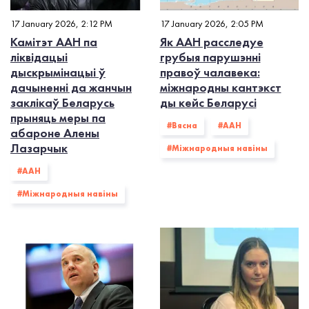
17 January 2026, 2:12 PM
17 January 2026, 2:05 PM
Камітэт ААН па
Як ААН расследуе
ліквідацыі
грубыя парушэнні
дыскрымінацыі ў
правоў чалавека:
дачыненні да жанчын
міжнародны кантэкст
заклікаў Беларусь
ды кейс Беларусі
прыняць меры па
#Вясна
#ААН
абароне Алены
Лазарчык
#Міжнародныя навіны
#ААН
#Міжнародныя навіны