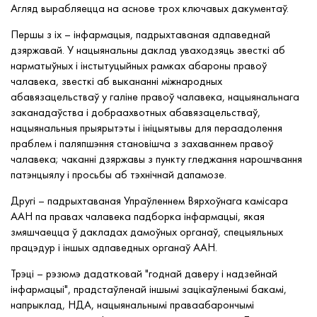
Агляд вырабляецца на аснове трох ключавых дакументаў.
Першы з іх – інфармацыя, падрыхтаваная адпаведнай
дзяржавай. У нацыянальны даклад уваходзяць звесткі аб
нарматыўных і інстытуцыйных рамках абароны правоў
чалавека, звесткі аб выкананні міжнародных
абавязацельстваў у галіне правоў чалавека, нацыянальнага
заканадаўства і добраахвотных абавязацельстваў,
нацыянальныя прыярытэты і ініцыятывы для пераадолення
праблем і паляпшэння становішча з захаваннем правоў
чалавека; чаканні дзяржавы з пункту гледжання нарошчвання
патэнцыялу і просьбы аб тэхнічнай дапамозе.
Другі – падрыхтаваная Упраўленнем Вярхоўнага камісара
ААН па правах чалавека падборка інфармацыі, якая
змяшчаецца ў дакладах дамоўных органаў, спецыяльных
працэдур і іншых адпаведных органаў ААН.
Трэці – рэзюмэ дадатковай "годнай даверу і надзейнай
інфармацыі", прадстаўленай іншымі зацікаўленымі бакамі,
напрыклад, НДА, нацыянальнымі праваабарончымі