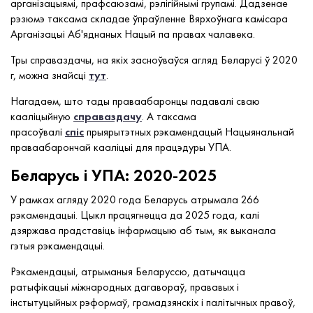
арганізацыямі, прафсаюзамі, рэлігійнымі групамі. Дадзенае
рэзюмэ таксама складае ўпраўленне Вярхоўнага камісара
Арганізацыі Аб'яднаных Нацый па правах чалавека.
Тры справаздачы, на якіх засноўваўся агляд Беларусі ў 2020
г, можна знайсці
тут
.
Нагадаем, што тады праваабаронцы падавалі сваю
кааліцыйную
справаздачу
. А таксама
прасоўвалі
спіс
прыярытэтных рэкамендацый Нацыянальнай
праваабарончай кааліцыі для працэдуры УПА.
Беларусь і УПА: 2020-2025
У рамках агляду 2020 года Беларусь атрымала 266
рэкамендацыі. Цыкл працягнецца да 2025 года, калі
дзяржава прадставіць інфармацыю аб тым, як выканала
гэтыя рэкамендацыі.
Рэкамендацыі, атрыманыя Беларуссю, датычацца
ратыфікацыі міжнародных дагавораў, прававых і
інстытуцыйных рэформаў, грамадзянскіх і палітычных правоў,