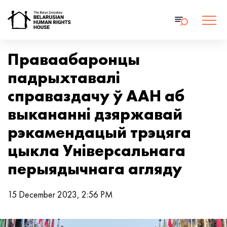
Праваабаронцы
падрыхтавалі
справаздачу ў ААН аб
выкананні дзяржавай
рэкамендацый трэцяга
цыкла Універсальнага
перыядычнага агляду
15 December 2023, 2:56 PM