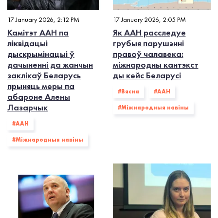
17 January 2026, 2:12 PM
17 January 2026, 2:05 PM
Камітэт ААН па
Як ААН расследуе
ліквідацыі
грубыя парушэнні
дыскрымінацыі ў
правоў чалавека:
дачыненні да жанчын
міжнародны кантэкст
заклікаў Беларусь
ды кейс Беларусі
прыняць меры па
#Вясна
#ААН
абароне Алены
Лазарчык
#Міжнародныя навіны
#ААН
#Міжнародныя навіны