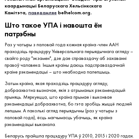
каардынацыі Беларускага Хельсінкскага
Камітэта,
паведамляе
belhelcom.org.
Што такое УПА і навошта ён
патрэбны
Раз у чатыры з паловай года кожная краіна-член ААН
праходзіць працэдуру Універсальнага перыядычнага агляду –
свайго роду "экзамен", дзе дае справаздачу аб захаванні
правоў чалавека. Іншыя краіны даюць падсправаздачнай
краіне рэкамендацыі – што неабходна палепшыць.
Затым краіна, якая праходзіць працэдуру агляду,
добраахвотна вызначае, якія з атрыманых рэкамендацый
прыняць. Мяркуецца, што краіна прымае і выконвае
рэкамендацыі добраахвотна, бо гэта зробіць жыццё людзей
лепшым. А паколькі агляд перыядычны (раз у чатыры з
паловай года), ёсць магчымасць убачыць, як краіна
рэкамендацыі выканала.
Беларусь прайшла працэдуру УПА ў 2010, 2015 і 2020 гадах.