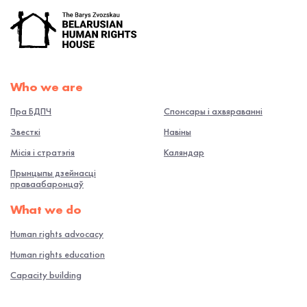
Who we are
Пра БДПЧ
Спонсары і ахвяраванні
Звесткі
Навiны
Місія і стратэгія
Каляндар
Прынцыпы дзейнасці
праваабаронцаў
What we do
Human rights advocacy
Human rights education
Capacity building