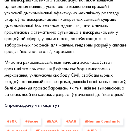
адпаведныя паняцці, уключаючы вызначэння прамой і
ўскоснай дыскрымінацыі, эфектыўных механізмаў разгляду
скаргаў на дыскрымінацыю і канкрэтных санкцый супраць
дыскрымінацыі. Мы таксама адзначылі, што жанчыны
працягваюць сістэматычна сутыкацца з дыскрымінацыяй у
працоўнай сферы, у прыватнасці, захоўваюцца спіс
забароненых прафесій для жанчын, гендэрны разрыў у аплаце
працы і "шкляная столь", харасмент.
Мноства рэкамендацый, якія тычацца заканадаўства і
практыкі яго прымянення ў сферы свабоды выказвання
меркавання, уключаючы свабоду СМІ, свабоды мірных
сходаў і асацыяцый і іншых грамадзянскіх і палітычных правоў,
былі ацэненыя праваабаронцамі як тыя, якія не выконваюцца
са спасылкай на масавыя рэпрэсіі ў дачыненні да "нязгодных".
Справаздачу чытаць тут
#БХК
#Вясна
#БАЖ
#ААН
#Human Constanta