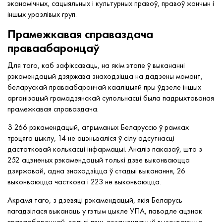
эканамічных, сацыяльных і культурных правоў, правоў жанчын і
іншых уразлівых груп.
Прамежкавая справаздача
праваабаронцаў
Для таго, каб зафіксаваць, на якім этапе ў выкананні
рэкамендацый дзяржава знаходзіцца на дадзены момант,
беларускай праваабарончай кааліцыяй пры ўдзеле іншых
арганізацый грамадзянскай супольнасці была падрыхтаваная
прамежкавая справаздача.
З 266 рэкамендацый, атрыманых Беларуссю ў рамках
трэцяга цыклу, 14 не ацэньваліся ў сілу адсутнасці
дастатковай колькасці інфармацыі. Аналіз паказаў, што з
252 ацэненых рэкамендацый толькі дзве выконваюцца
дзяржавай, адна знаходзіцца ў стадыі выканання, 26
выконваюцца часткова і 223 не выконваюцца.
Акрамя таго, з дзевяці рэкамендацый, якія Беларусь
пагадзілася выканаць у гэтым цыкле УПА, паводле ацэнак
праваабаронцаў, толькі пяць рэкамендацый выконваюцца,