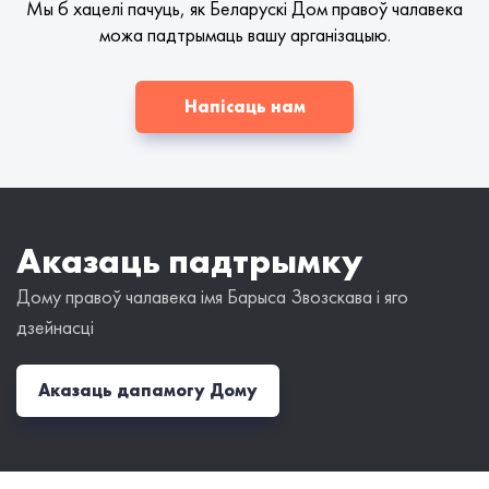
Мы б хацелі пачуць, як Беларускі Дом правоў чалавека
можа падтрымаць вашу арганізацыю.
Напісаць нам
Аказаць падтрымку
Дому правоў чалавека імя Барыса Звозскава і яго
дзейнасці
Аказаць дапамогу Дому