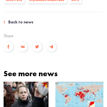
#Lawtrend
#Прававая ініцыятыва
#UPR
Back to news
Share
See more news