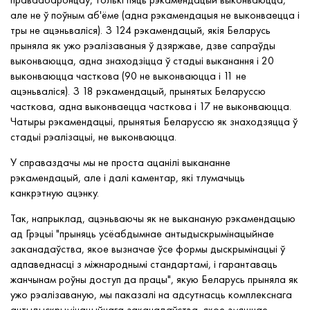
але не ў поўным аб'ёме (адна рэкамендацыя не выконваецца і
тры не ацэньваліся). З 124 рэкамендацый, якія Беларусь
прыняла як ужо рэалізаваныя ў дзяржаве, дзве сапраўды
выконваюцца, адна знаходзіцца ў стадыі выканання і 20
выконваюцца часткова (90 не выконваюцца і 11 не
ацэньваліся). З 18 рэкамендацый, прынятых Беларуссю
часткова, адна выконваецца часткова і 17 не выконваюцца.
Чатыры рэкамендацыі, прынятыя Беларуссю як знаходзяцца ў
стадыі рэалізацыі, не выконваюцца.
У справаздачы мы не проста ацанілі выкананне
рэкамендацый, але і далі каментар, які тлумачыць
канкрэтную ацэнку.
Так, напрыклад, ацэньваючы як не выкананую рэкамендацыю
ад Грэцыі "прыняць усёабдымнае антыдыскрымінацыйнае
заканадаўства, якое вызначае ўсе формы дыскрымінацыі ў
адпаведнасці з міжнароднымі стандартамі, і гарантаваць
жанчынам роўны доступ да працы", якую Беларусь прыняла як
ужо рэалізаваную, мы паказалі на адсутнасць комплекснага
антыдыскрымінацыйнага заканадаўства, якое змяшчае