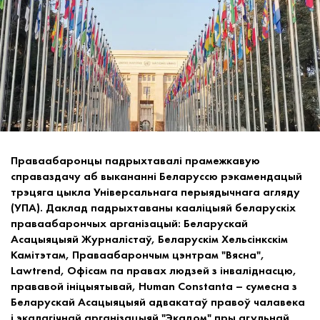
Праваабаронцы падрыхтавалі прамежкавую
справаздачу аб выкананні Беларуссю рэкамендацый
трэцяга цыкла Універсальнага перыядычнага агляду
(УПА). Даклад падрыхтаваны кааліцыяй беларускіх
праваабарончых арганізацый: Беларускай
Асацыяцыяй Журналістаў, Беларускім Хельсінкскім
Камітэтам, Праваабарончым цэнтрам "Вясна",
Lawtrend, Офісам па правах людзей з інваліднасцю,
прававой ініцыятывай, Human Constanta – сумесна з
Беларускай Асацыяцыяй адвакатаў правоў чалавека
і экалагічнай арганізацыяй "Экадом" пры агульнай