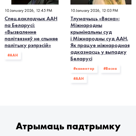
10 January 2026, 12:45 PM
10 January 2026, 12:03 PM
Спецдакладчык ААН
Тлумачыць «Вясна»:
па Беларусі:
Міжнародны
«Вызваленне
крымінальны суд
палітвязняў не спыняе
і Міжнародны суд ААН.
палітыку рэпрэсій»
Як працуе міжнародная
адказнасць у выпадку
#ААН
Беларусі
#каментар
#Вясна
#ААН
Атрымаць падтрымку