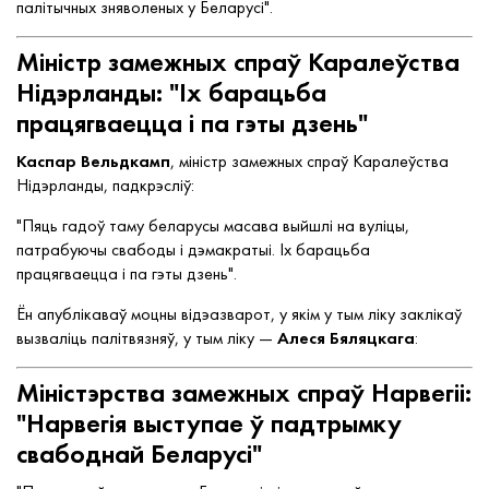
палітычных зняволеных у Беларусі".
Міністр замежных спраў Каралеўства
Нідэрланды: "Іх барацьба
працягваецца і па гэты дзень"
Каспар Вельдкамп
, міністр замежных спраў Каралеўства
Нідэрланды, падкрэсліў:
"Пяць гадоў таму беларусы масава выйшлі на вуліцы,
патрабуючы свабоды і дэмакратыі. Іх барацьба
працягваецца і па гэты дзень".
Ён апублікаваў моцны відэазварот, у якім у тым ліку заклікаў
вызваліць палітвязняў, у тым ліку —
Алеся Бяляцкага
:
Міністэрства замежных спраў Нарвегіі:
"Нарвегія выступае ў падтрымку
свабоднай Беларусі"