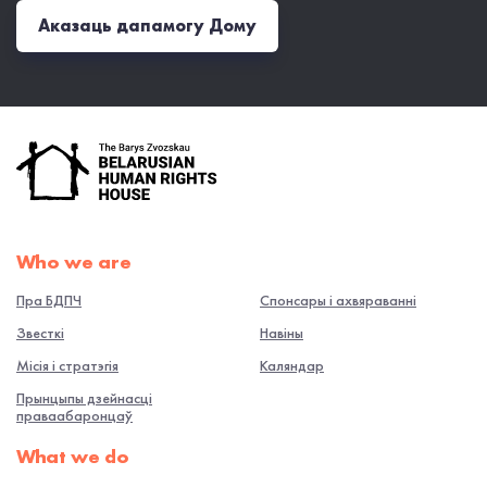
Аказаць дапамогу Дому
Who we are
Пра БДПЧ
Спонсары і ахвяраванні
Звесткі
Навiны
Місія і стратэгія
Каляндар
Прынцыпы дзейнасці
праваабаронцаў
What we do