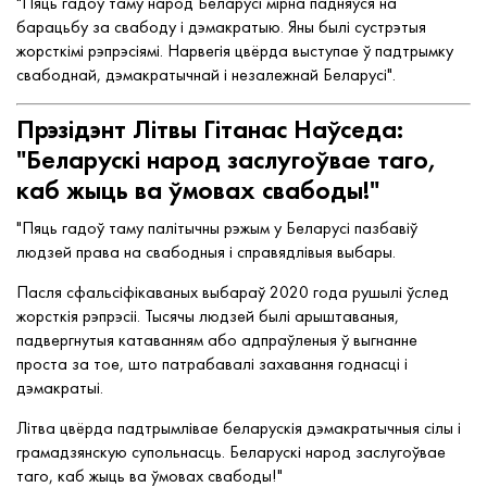
"Пяць гадоў таму народ Беларусі мірна падняўся на
барацьбу за свабоду і дэмакратыю. Яны былі сустрэтыя
жорсткімі рэпрэсіямі. Нарвегія цвёрда выступае ў падтрымку
свабоднай, дэмакратычнай і незалежнай Беларусі".
Прэзідэнт Літвы Гітанас Наўседа:
"Беларускі народ заслугоўвае таго,
каб жыць ва ўмовах свабоды!"
"Пяць гадоў таму палітычны рэжым у Беларусі пазбавіў
людзей права на свабодныя і справядлівыя выбары.
Пасля сфальсіфікаваных выбараў 2020 года рушылі ўслед
жорсткія рэпрэсіі. Тысячы людзей былі арыштаваныя,
падвергнутыя катаванням або адпраўленыя ў выгнанне
проста за тое, што патрабавалі захавання годнасці і
дэмакратыі.
Літва цвёрда падтрымлівае беларускія дэмакратычныя сілы і
грамадзянскую супольнасць. Беларускі народ заслугоўвае
таго, каб жыць ва ўмовах свабоды!"