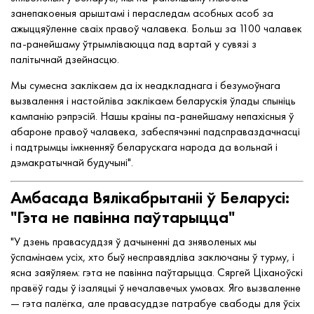
занепакоеныя арыштамі і пераследам асобных асоб за
ажыццяўленне сваіх правоў чалавека. Больш за 1100 чалавек
па-ранейшаму ўтрымліваюцца пад вартай у сувязі з
палітычнай дзейнасцю.
Мы сумесна заклікаем да іх неадкладнага і безумоўнага
вызвалення і настойліва заклікаем беларускія ўлады спыніць
кампанію рэпрэсій. Нашы краіны па-ранейшаму непахісныя ў
абароне правоў чалавека, забеспячэнні падсправаздачнасці
і падтрымцы імкненняў беларускага народа да вольнай і
дэмакратычнай будучыні".
Амбасада Вялікабрытаніі ў Беларусі:
"Гэта не павінна паўтарыцца"
"У дзень правасуддзя ў дачыненні да зняволеных мы
ўспамінаем усіх, хто быў несправядліва заключаны ў турму, і
ясна заяўляем: гэта не павінна паўтарыцца. Сяргей Ціханоўскі
правёў гады ў ізаляцыі ў нечалавечых умовах. Яго вызваленне
— гэта палёгка, але правасуддзе патрабуе свабоды для ўсіх