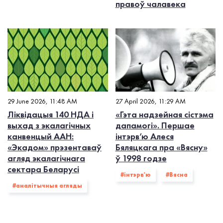
правоў чалавека
29 June 2026, 11:48 AM
27 April 2026, 11:29 AM
Ліквідацыя 140 НДА і
«Гэта надзейная сістэма
выхад з экалагiчных
дапамогі». Першае
канвенцый ААН:
інтэрв’ю Алеся
«Экадом» прэзентаваў
Бяляцкага пра «Вясну»
агляд экалагічнага
ў 1998 годзе
сектара Беларусі
#інтэрв'ю
#Вясна
#аналітычныя агляды