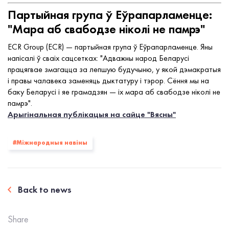
Партыйная група ў Еўрапарламенце:
"Мара аб свабодзе ніколі не памрэ"
ECR Group (ECR) — партыйная група ў Еўрапарламенце. Яны
напісалі ў сваіх сацсетках: "Адважны народ Беларусі
працягвае змагацца за лепшую будучыню, у якой дэмакратыя
і правы чалавека заменяць дыктатуру і тэрор. Сёння мы на
баку Беларусі і яе грамадзян — іх мара аб свабодзе ніколі не
памрэ".
Арыгінальная публікацыя на сайце "Вясны"
#Міжнародныя навіны
Back to news
Share