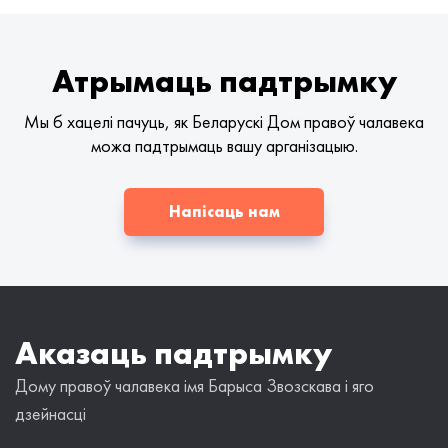
Атрымаць падтрымку
Мы б хацелі пачуць, як Беларускі Дом правоў чалавека
можа падтрымаць вашу арганізацыю.
Напісаць нам
Аказаць падтрымку
Дому правоў чалавека імя Барыса Звозскава і яго
дзейнасці