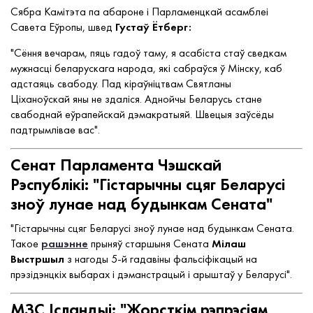
Сябра Камітэта па абароне і Парламенцкай асамблеі
Савета Еўропы, швед
Густаў Ётберг:
"Сёння вечарам, пяць гадоў таму, я асабіста стаў сведкам
мужнасці беларускага народа, які сабраўся ў Мінску, каб
адстаяць свабоду. Пад кіраўніцтвам Святланы
Ціханоўскай яны не здаліся. Аднойчы Беларусь стане
свабоднай еўрапейскай дэмакратыяй. Швецыя заўсёды
падтрымлівае вас".
Сенат Парламента Чэшскай
Рэспублікі: "Гістарычны сцяг Беларусі
зноў лунае над будынкам Сената"
"Гістарычны сцяг Беларусі зноў лунае над будынкам Сената.
Такое
рашэнне
прыняў старшыня Сената
Мілаш
Выстршыл
з нагоды 5-й гадавіны фальсіфікацый на
прэзідэнцкіх выбарах і дэманстрацый і арыштаў у Беларусі".
МЗС Ісландыі: "Жорсткім рэпрэсіям