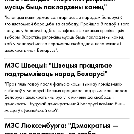
мусіць быць пакладзены канец"
"Ісландыя пацвярджае салідарнасць з народам Беларусі ў
яго нястомнай барацьбе за свабоду. Прайшло 5 гадоў з таго
часу, як у Беларусі адбыліся сфальсіфікаваныя прэзідэнцкія
выбары. Жорсткім рэпрэсіям мусіць быць пакладзены канец,
каб у Беларусі магла перамагчы свабодная, незалежная і
дэмакратычная Беларусь".
МЗС Швецыі: "Швецыя працягвае
падтрымліваць народ Беларусі"
"Праз пяць гадоў пасля фальсіфікацыі вынікаў прэзідэнцкіх
выбараў у Беларусі Швецыя працягвае падтрымліваць народ
Беларусі і дэмакратычны рух у іх імкненні да свабоды і
дэмакратыі. Будучай дэмакратычнай Беларусі павінна быць
месца ў еўрапейскай сям'і".
МЗС Люксембурга: "Дэмакратыя —
гэта не падарунак, яе трэба