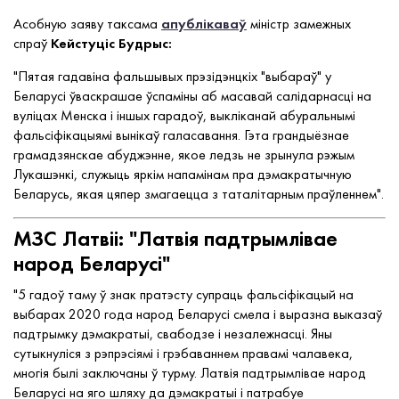
Асобную заяву таксама
апублікаваў
міністр замежных
спраў
Кейстуціс Будрыс:
"Пятая гадавіна фальшывых прэзідэнцкіх "выбараў" у
Беларусі ўваскрашае ўспаміны аб масавай салідарнасці на
вуліцах Менска і іншых гарадоў, выкліканай абуральнымі
фальсіфікацыямі вынікаў галасавання. Гэта грандыёзнае
грамадзянскае абуджэнне, якое ледзь не зрынула рэжым
Лукашэнкі, служыць яркім напамінам пра дэмакратычную
Беларусь, якая цяпер змагаецца з таталітарным праўленнем".
МЗС Латвіі: "Латвія падтрымлівае
народ Беларусі"
"5 гадоў таму ў знак пратэсту супраць фальсіфікацый на
выбарах 2020 года народ Беларусі смела і выразна выказаў
падтрымку дэмакратыі, свабодзе і незалежнасці. Яны
сутыкнуліся з рэпрэсіямі і грэбаваннем правамі чалавека,
многія былі заключаны ў турму. Латвія падтрымлівае народ
Беларусі на яго шляху да дэмакратыі і патрабуе