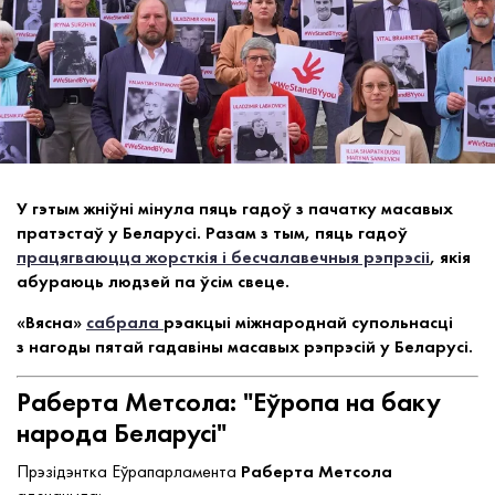
У гэтым жніўні мінула пяць гадоў з пачатку масавых
пратэстаў у Беларусі. Разам з тым, пяць гадоў
працягваюцца жорсткія і бесчалавечныя рэпрэсіі
, якія
абураюць людзей па ўсім свеце.
«Вясна»
сабрала
рэакцыі міжнароднай супольнасці
з нагоды пятай гадавіны масавых рэпрэсій у Беларусі.
Раберта Метсола: "Еўропа на баку
народа Беларусі"
Прэзідэнтка Еўрапарламента
Раберта Метсола