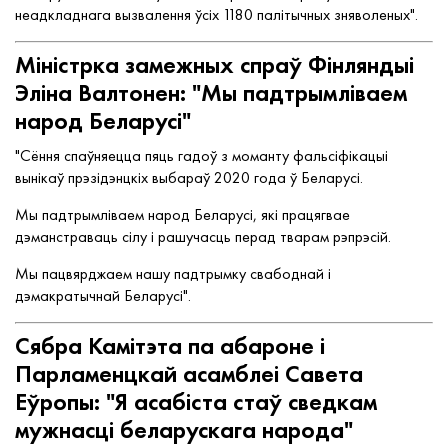
неадкладнага вызвалення ўсіх 1180 палітычных зняволеных".
Міністрка замежных спраў Фінляндыі
Эліна Валтонен: "Мы падтрымліваем
народ Беларусі"
"Сёння спаўняецца пяць гадоў з моманту фальсіфікацыі
вынікаў прэзідэнцкіх выбараў 2020 года ў Беларусі.
Мы падтрымліваем народ Беларусі, які працягвае
дэманстраваць сілу і рашучасць перад тварам рэпрэсій.
Мы пацвярджаем нашу падтрымку свабоднай і
дэмакратычнай Беларусі".
Сябра Камітэта па абароне і
Парламенцкай асамблеі Савета
Еўропы: "Я асабіста стаў сведкам
мужнасці беларускага народа"