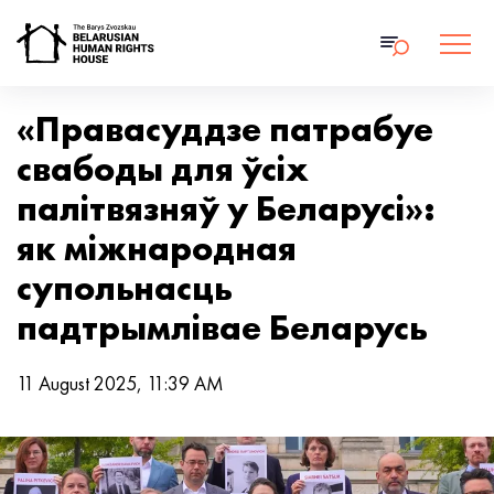
«Правасуддзе патрабуе
свабоды для ўсіх
палітвязняў у Беларусі»:
як міжнародная
супольнасць
падтрымлівае Беларусь
11 August 2025, 11:39 AM