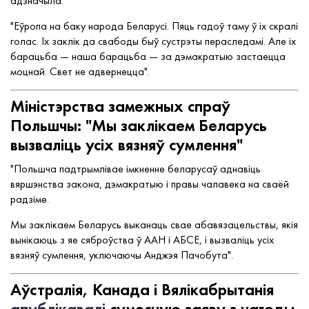
адзначыла:
"Еўропа на баку народа Беларусі. Пяць гадоў таму ў іх скралі
голас. Іх заклік да свабоды быў сустрэты пераследамі. Але іх
барацьба — наша барацьба — за дэмакратыю застаецца
моцнай. Свет не адвернецца".
Міністэрства замежных спраў
Польшчы: "Мы заклікаем Беларусь
вызваліць усіх вязняў сумлення"
"Польшча падтрымлівае імкненне беларусаў аднавіць
вяршэнства закона, дэмакратыю і правы чалавека на сваёй
радзіме.
Мы заклікаем Беларусь выканаць свае абавязацельствы, якія
вынікаюць з яе сяброўства ў ААН і АБСЕ, і вызваліць усіх
вязняў сумлення, уключаючы Анджэя Пачобута".
Аўстралія, Канада і Вялікабрытанія
апублікавалі
сумесную заяву з нагоды