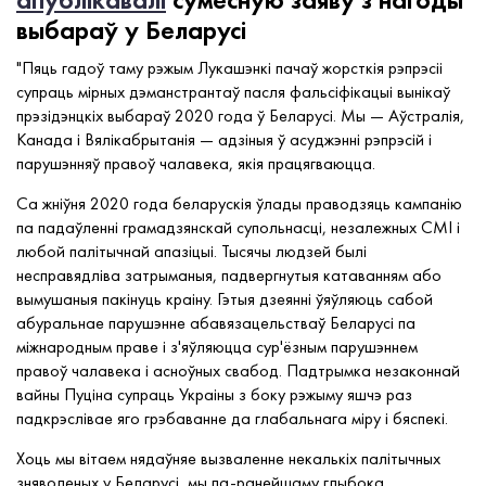
выбараў у Беларусі
"Пяць гадоў таму рэжым Лукашэнкі пачаў жорсткія рэпрэсіі
супраць мірных дэманстрантаў пасля фальсіфікацыі вынікаў
прэзідэнцкіх выбараў 2020 года ў Беларусі. Мы — Аўстралія,
Канада і Вялікабрытанія — адзіныя ў асуджэнні рэпрэсій і
парушэнняў правоў чалавека, якія працягваюцца.
Са жніўня 2020 года беларускія ўлады праводзяць кампанію
па падаўленні грамадзянскай супольнасці, незалежных СМІ і
любой палітычнай апазіцыі. Тысячы людзей былі
несправядліва затрыманыя, падвергнутыя катаванням або
вымушаныя пакінуць краіну. Гэтыя дзеянні ўяўляюць сабой
абуральнае парушэнне абавязацельстваў Беларусі па
міжнародным праве і з'яўляюцца сур'ёзным парушэннем
правоў чалавека і асноўных свабод. Падтрымка незаконнай
вайны Пуціна супраць Украіны з боку рэжыму яшчэ раз
падкрэслівае яго грэбаванне да глабальнага міру і бяспекі.
Хоць мы вітаем нядаўняе вызваленне некалькіх палітычных
зняволеных у Беларусі, мы па-ранейшаму глыбока