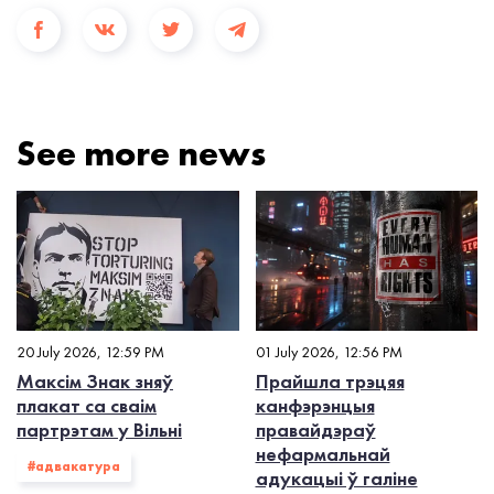
See more news
20 July 2026, 12:59 PM
01 July 2026, 12:56 PM
Максім Знак зняў
Прайшла трэцяя
плакат са сваім
канфэрэнцыя
партрэтам у Вільні
правайдэраў
нефармальнай
#адвакатура
адукацыі ў галіне