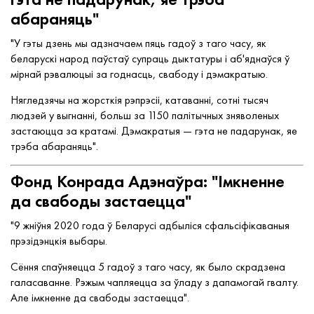
абараняць"
"У гэты дзень мы адзначаем пяць гадоў з таго часу, як
беларускі народ паўстаў супраць дыктатуры і аб'яднаўся ў
мірнай рэвалюцыі за годнасць, свабоду і дэмакратыю.
Нягледзячы на жорсткія рэпрэсіі, катаванні, сотні тысяч
людзей у выгнанні, больш за 1150 палітычных зняволеных
застаюцца за кратамі. Дэмакратыя — гэта не падарунак, яе
трэба абараняць".
Фонд Конрада Адэнаўра: "Імкненне
да свабоды застаецца"
"9 жніўня 2020 года ў Беларусі адбыліся сфальсіфікаваныя
прэзідэнцкія выбары.
Сёння спаўняецца 5 гадоў з таго часу, як было скрадзена
галасаванне. Рэжым чапляецца за ўладу з дапамогай гвалту.
Але імкненне да свабоды застаецца".