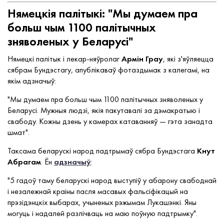
Нямецкія палітыкі: "Мы думаем пра
больш чым 1100 палітычных
зняволеных у Беларусі"
Нямецкі палітык і лекар-няўролаг
Армін Грау
, які з'яўляецца
сябрам Бундэстагу, апублікаваў фотаздымак з калегамі, на
якім адзначыў:
"Мы думаем пра больш чым 1100 палітычных зняволеных у
Беларусі. Мужныя людзі, якія пакутавалі за дэмакратыю і
свабоду. Кожны дзень у камерах катаванняў — гэта занадта
шмат".
Таксама беларускі народ падтрымаў сябра Бундэстага
Кнут
Абрагам
. Ён
адзначыў
:
"5 гадоў таму беларускі народ выступіў у абарону свабоднай
і незалежнай краіны пасля масавых фальсіфікацый на
прэзідэнцкіх выбарах, учыненых рэжымам Лукашэнкі. Яны
могуць і надалей разлічваць на маю поўную падтрымку".